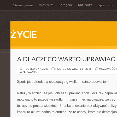
Archiwum
Kategorie
Kuziemka
Strona główna
Spis Treści
ŻYCIE
A DLACZEGO WARTO UPRAWIAĆ
POSTED BY ADMIN
POSTED ON WRZ - 14 - 2025
MOŻLIWOŚĆ 
WYŁĄCZONA
Sport, jest dziedziną cieszącą się wielkim zainteresowaniem
Należy wiedzieć, że jeśli chcesz uprawiać sport, lecz tak naprawd
motywacji, to przede wszystkim musisz mieć na uwadze, że czy
to, aby po prostu wiedzieć, iż funkcjonowanie bez aktywności fiz
końcu to akurat żadna tajemnica, że te osoby, które nie deprecjo