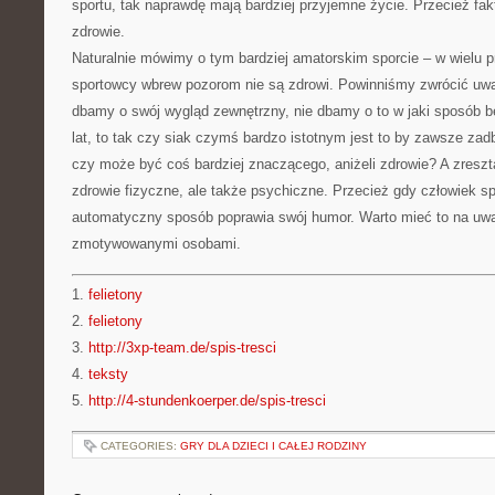
sportu, tak naprawdę mają bardziej przyjemne życie. Przecież fak
zdrowie.
Naturalnie mówimy o tym bardziej amatorskim sporcie – w wielu p
sportowcy wbrew pozorom nie są zdrowi. Powinniśmy zwrócić uwag
dbamy o swój wygląd zewnętrzny, nie dbamy o to w jaki sposób b
lat, to tak czy siak czymś bardzo istotnym jest to by zawsze za
czy może być coś bardziej znaczącego, aniżeli zdrowie? A zreszt
zdrowie fizyczne, ale także psychiczne. Przecież gdy człowiek sp
automatyczny sposób poprawia swój humor. Warto mieć to na u
zmotywowanymi osobami.
1.
felietony
2.
felietony
3.
http://3xp-team.de/spis-tresci
4.
teksty
5.
http://4-stundenkoerper.de/spis-tresci
CATEGORIES:
GRY DLA DZIECI I CAŁEJ RODZINY