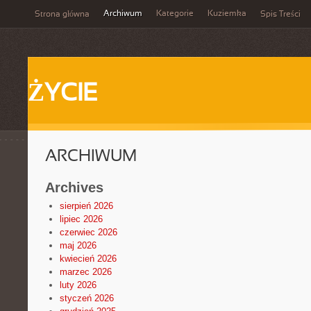
Archiwum
Kategorie
Kuziemka
Strona główna
Spis Treści
ŻYCIE
ARCHIWUM
Archives
sierpień 2026
lipiec 2026
czerwiec 2026
maj 2026
kwiecień 2026
marzec 2026
luty 2026
styczeń 2026