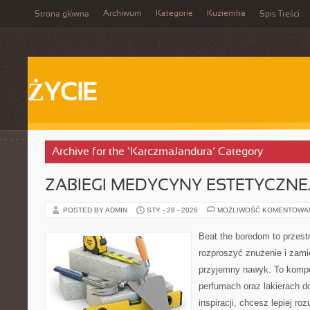
Archiwum
Kategorie
Kuziemka
Strona główna
Spis Treści
ŻYCIE
Archive for the ‘KarczmaJandura’ Category
ZABIEGI MEDYCYNY ESTETYCZNE
POSTED BY ADMIN
STY - 28 - 2026
MOŻLIWOŚĆ KOMENTOWA
Beat the boredom to przest
rozproszyć znużenie i zami
przyjemny nawyk. To kompe
perfumach oraz lakierach d
inspiracji, chcesz lepiej ro