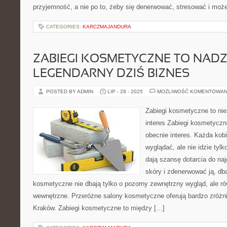
przyjemność, a nie po to, żeby się denerwować, stresować i moż
CATEGORIES:
KARCZMAJANDURA
ZABIEGI KOSMETYCZNE TO NAD
LEGENDARNY DZIŚ BIZNES
POSTED BY ADMIN
LIP - 29 - 2025
MOŻLIWOŚĆ KOMENTOWAN
Zabiegi kosmetyczne to nie
interes Zabiegi kosmetyczn
obecnie interes. Każda kobi
wyglądać, ale nie idzie tyl
dają szansę dotarcia do na
skóry i zdenerwować ją, dba
kosmetyczne nie dbają tylko o pozorny zewnętrzny wygląd, ale r
wewnętrzne. Przeróżne salony kosmetyczne oferują bardzo zróżn
Kraków. Zabiegi kosmetyczne to między […]