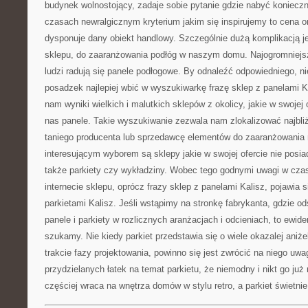
budynek wolnostojący, zadaje sobie pytanie gdzie nabyć konieczn
czasach newralgicznym kryterium jakim się inspirujemy to cena o
dysponuje dany obiekt handlowy. Szczególnie dużą komplikacją j
sklepu, do zaaranżowania podłóg w naszym domu. Najogromniej
ludzi radują się panele podłogowe. By odnaleźć odpowiedniego, ni
posadzek najlepiej wbić w wyszukiwarkę frazę sklep z panelami Ka
nam wyniki wielkich i malutkich sklepów z okolicy, jakie w swojej
nas panele. Takie wyszukiwanie zezwala nam zlokalizować najbli
taniego producenta lub sprzedawcę elementów do zaaranżowania 
interesującym wyborem są sklepy jakie w swojej ofercie nie posiad
także parkiety czy wykładziny. Wobec tego godnymi uwagi w cza
internecie sklepu, oprócz frazy sklep z panelami Kalisz, pojawia si
parkietami Kalisz. Jeśli wstąpimy na stronkę fabrykanta, gdzie
panele i parkiety w rozlicznych aranżacjach i odcieniach, to ewid
szukamy. Nie kiedy parkiet przedstawia się o wiele okazalej aniż
trakcie fazy projektowania, powinno się jest zwrócić na niego uw
przydzielanych łatek na temat parkietu, że niemodny i nikt go już
częściej wraca na wnętrza domów w stylu retro, a parkiet świetnie