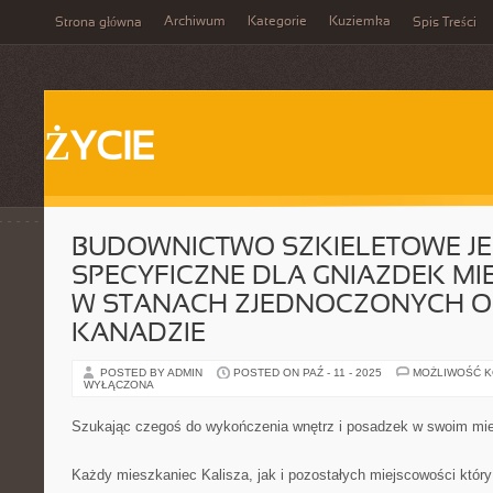
Archiwum
Kategorie
Kuziemka
Strona główna
Spis Treści
ŻYCIE
BUDOWNICTWO SZKIELETOWE JE
SPECYFICZNE DLA GNIAZDEK M
W STANACH ZJEDNOCZONYCH 
KANADZIE
POSTED BY ADMIN
POSTED ON PAŹ - 11 - 2025
MOŻLIWOŚĆ 
WYŁĄCZONA
Szukając czegoś do wykończenia wnętrz i posadzek w swoim mie
Każdy mieszkaniec Kalisza, jak i pozostałych miejscowości który