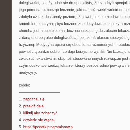
dolegliwości, należy udać się do specjalisty, żeby odbyć specjali
jego pomocą rozpocząć leczenie, jaki da możliwość wrócić do pe
zdobyła aż tak doskonały poziom, iż nawet jeszcze niedawno oce
śmiertelne, zaczynają być leczone ze zdecydowanie lepszym rez
choroba jest niebezpieczna, lecz odnosząc się do zaleceń lekar
z daną chorobą albo dolegliwością i po jakimś okresie cieszyć się
fizycznej. Medycyna opiera się obecnie na różnorodnych metodach
pewnością bardzo dobre i co daje korzystne wyniki. Nie każdą ch
zwalczać lekarstwami, stąd też stosowane innych rozwiązań jest
czym doskonale wiedzą lekarze, którzy bezpośrednio powiązani 
medycyny.
źródło:
———————————
1.
zapoznaj się
2.
przejdź dalej
3.
kliknij aby zobaczyć
4.
dowiedz się więcej
5.
https://podatkiprogramistow.pl