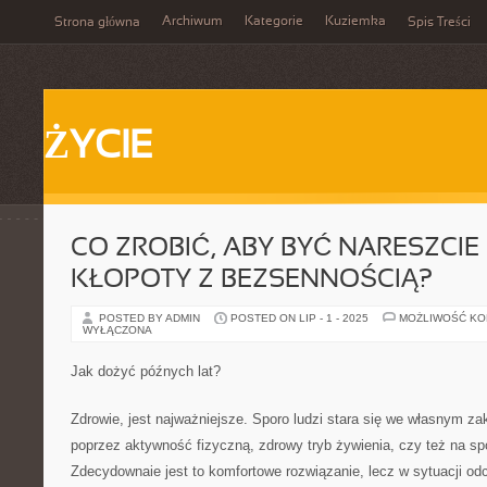
Archiwum
Kategorie
Kuziemka
Strona główna
Spis Treści
ŻYCIE
CO ZROBIĆ, ABY BYĆ NARESZCI
KŁOPOTY Z BEZSENNOŚCIĄ?
POSTED BY ADMIN
POSTED ON LIP - 1 - 2025
MOŻLIWOŚĆ K
WYŁĄCZONA
Jak dożyć późnych lat?
Zdrowie, jest najważniejsze. Sporo ludzi stara się we własnym za
poprzez aktywność fizyczną, zdrowy tryb żywienia, czy też na s
Zdecydownaie jest to komfortowe rozwiązanie, lecz w sytuacji od