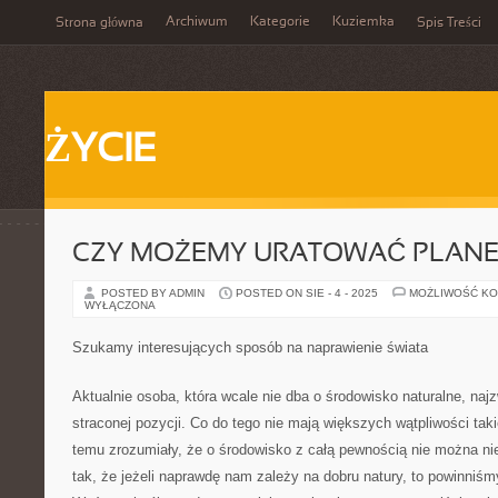
Archiwum
Kategorie
Kuziemka
Strona główna
Spis Treści
ŻYCIE
CZY MOŻEMY URATOWAĆ PLANE
POSTED BY ADMIN
POSTED ON SIE - 4 - 2025
MOŻLIWOŚĆ K
WYŁĄCZONA
Szukamy interesujących sposób na naprawienie świata
Aktualnie osoba, która wcale nie dba o środowisko naturalne, najz
straconej pozycji. Co do tego nie mają większych wątpliwości taki
temu zrozumiały, że o środowisko z całą pewnością nie można nie
tak, że jeżeli naprawdę nam zależy na dobru natury, to powinniś