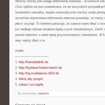
Weźmy choćby pod uwagę elektrownię wiatrową – oczywiście ta
Choć ogólnie nie jest powiedziane, że we wszystkich przypadka
środowisko naturalne, niejako automatycznie tracimy swoje pieni
wcześniej wspomniana elektrownia wiatrowa powoduje, że mamy m
płacić za prąd. To świetnie pokazuje, że zawsze warto dbać o śro
już niedługo takowe działania będą czymś standardowym. Zwróć 
pewnie będziesz o wiele lepiej przystosowanym człowiekiem. W 
więc należy dbać o to.
źródło:
———————————
1.
http://keksdidaktik.de
2.
http://kg-blaue-funken-hamm.de
3.
http://kg-muellejecke-1924.de
4.
kliknij aby przejść
5.
zobacz szczegóły
CATEGORIES:
GRAFFITI