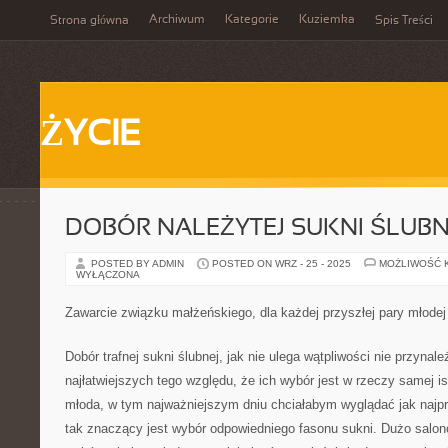
Archiwum
Kategorie
Kuziemka
Strona główna
Spis Treści
ŻYCIE
DOBÓR NALEŻYTEJ SUKNI ŚLUBN
POSTED BY ADMIN
POSTED ON WRZ - 25 - 2025
MOŻLIWOŚĆ 
WYŁĄCZONA
Zawarcie związku małżeńskiego, dla każdej przyszłej pary młode
Dobór trafnej sukni ślubnej, jak nie ulega wątpliwości nie przynale
najłatwiejszych tego względu, że ich wybór jest w rzeczy samej i
młoda, w tym najważniejszym dniu chciałabym wyglądać jak najpr
tak znaczący jest wybór odpowiedniego fasonu sukni. Dużo salon