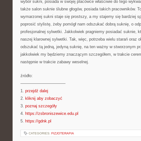
wybór sukni, posiada w swojej placówce właściwie do tego wykwa
także salon suknie ślubne głogów, posiada takich pracowników. T
wymarzonej sukni staje się prostszy, a my stajemy się bardziej
poprosić stylistę, żeby pomógł nam odszukać dobrą suknię, o od
profesjonalnej sylwetki. Jakkolwiek pragniemy posiadać suknie, 
naszej klarownej sylwetki. Tak, więc, potrzeba wielu starań oraz ob
odszukać tą jedną, jedyną suknię, na ten ważny w stworzonym pr
jakkolwiek my będziemy znaczącym szczegółem, w trakcie ceremo
następnie w trakcie zabawy weselnej.
źródło:
———————————
1.
przejdź dalej
2.
kliknij aby zobaczyć
3.
poznaj szczegóły
4.
https://zsbroniszewice.edu.pl
5.
https://gdnk.pl
CATEGORIES:
FIZJOTERAPIA