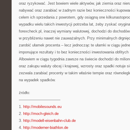
oraz ryzykować. Jest bowiem wiele aktywów, jak ziemia oraz nier
nabywać oraz zarabiać w żadnym razie bez konieczności kupowan
celem ich sprzedania z powrotem, gdy osiągną one kilkunastopr
wypadku wielu takich inwestycji potrzeba lat, żeby zyskać orygina
forexcheck.pl, inaczej wymiany walutowej, dochodzi do dochodó
w przybliżeniu nawet nie zauważalnych. Przy minimalnych drgnię
zarobić ułamek procenta – lecz jednocząc te ułamki w ciągu jedn
imponujące rezultaty i to bez konieczności inwestowania obfitych 
Albowiem w ciągu tygodnia zawsze na świecie dochodzi do milion
oraz zakupu waluty obcej i krajowej, wzrosty oraz spadki notuje si
zezwala zarabiać procenty w takim właśnie tempie oraz równolegl
na wypadek spadków.
źródło:
———————————
1.
http://mobilesounds.eu
2.
http://moch-gleich.de
3.
http://modell-eisenbahn-club.de
4.
http://moderner-biathlon.de