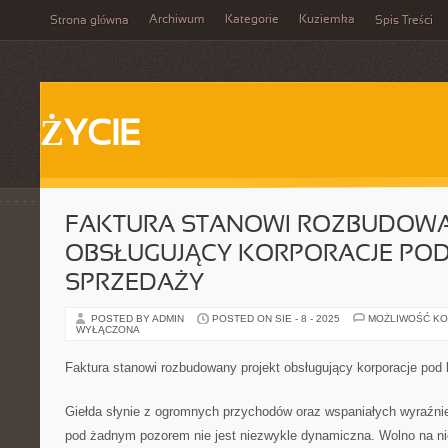
Archiwum
Kategorie
Kuziemka
Strona główna
Spis Treści
ŻYCIE
FAKTURA STANOWI ROZBUDOWA
OBSŁUGUJĄCY KORPORACJE PO
SPRZEDAŻY
POSTED BY ADMIN
POSTED ON SIE - 8 - 2025
MOŻLIWOŚĆ K
WYŁĄCZONA
Faktura stanowi rozbudowany projekt obsługujący korporacje pod
Giełda słynie z ogromnych przychodów oraz wspaniałych wyraźni
pod żadnym pozorem nie jest niezwykle dynamiczna. Wolno na nie