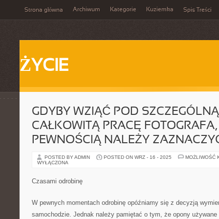
Archiwum
Kategorie
Kuziemka
Strona główna
Spis Treści
ŻYCIE
GDYBY WZIĄĆ POD SZCZEGÓLN
CAŁKOWITĄ PRACĘ FOTOGRAFA, 
PEWNOŚCIĄ NALEŻY ZAZNACZY
POSTED BY ADMIN
POSTED ON WRZ - 16 - 2025
MOŻLIWOŚĆ 
WYŁĄCZONA
Czasami odrobinę
W pewnych momentach odrobinę opóźniamy się z decyzją wymie
samochodzie. Jednak należy pamiętać o tym, że opony używane 