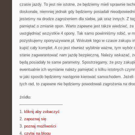
czasie jazdy. To jest nie istotne, że będziemy mieli sprawnie tec
doskonale, niemniej jednak gdy będziemy posiadali nieodpowiedn
jesteśmy na drodze zagrożeniem dla siebie, jak oraz innych. Z t
pamiętać o zmianie opon. Warto zapewne jest także wiedzieć, ż
uwzględniać wszystkie 4 opony. Tak samo powinniśmy robić, w 
pozyskujemy oponyuzywane.pl. Wskutek tego w czasie zakupu i
kupić cały komplet. A co jest również wybitnie ważne, tym wybór 
stanie zagwarantować nam jazdę bezpieczną. Należy wskazać, ż
będą posiadały te same parametry. Spostrzegamy, że przy zakupi
ewentualnie ich wymianie należy pamiętać o kilku istotnych czynn
w jaki sposób będziemy następnie kierować samochodem. Jeżeli 
tych rad, to zapewne nie będziemy powodowali zagrożenia na dro
źródło:
———————————
1.
kliknij aby zobaczyć
2.
zapoznaj się
3.
poznaj możliwości
4.
czytaj na blogu