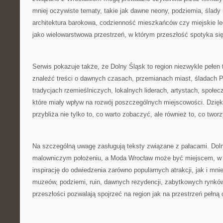
mniej oczywiste tematy, takie jak dawne neony, podziemia, ślady
architektura barokowa, codzienność mieszkańców czy miejskie leg
jako wielowarstwowa przestrzeń, w którym przeszłość spotyka si
Serwis pokazuje także, że Dolny Śląsk to region niezwykle pełen
znaleźć treści o dawnych czasach, przemianach miast, śladach PR
tradycjach rzemieślniczych, lokalnych liderach, artystach, społe
które miały wpływ na rozwój poszczególnych miejscowości. Dzięk
przybliża nie tylko to, co warto zobaczyć, ale również to, co twor
Na szczególną uwagę zasługują teksty związane z pałacami. Doln
malowniczym położeniu, a Moda Wrocław może być miejscem, w k
inspirację do odwiedzenia zarówno popularnych atrakcji, jak i mni
muzeów, podziemi, ruin, dawnych rezydencji, zabytkowych rynkó
przeszłości pozwalają spojrzeć na region jak na przestrzeń pełną 