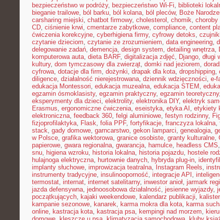
bezpieczeństwo w podróży
,
bezpieczeństwo Wi-Fi
,
biblioteki loka
bieganie trailowe
,
ból barku
,
ból kolana
,
ból pleców
,
Boże Narodze
carsharing miejski
,
chatbot firmowy
,
cholesterol
,
chomik
,
choroby
CD
,
ciśnienie krwi
,
cmentarze zabytkowe
,
compliance
,
content pl
ćwiczenia korekcyjne
,
cyberhigiena firmy
,
cyfrowy detoks
,
czujnik
czytanie dzieciom
,
czytanie ze zrozumieniem
,
data engineering
,
d
delegowanie zadań
,
demencja
,
design system
,
detailing wnętrza
,
komputerowa auta
,
dieta BARF
,
digitalizacja zdjęć
,
Django
,
długi
kultury
,
dom tymczasowy dla zwierząt
,
domki nad jeziorem
,
dora
cyfrowa
,
dotacje dla firm
,
dożynki
,
drapak dla kota
,
dropshipping
,
diligence
,
działalność nierejestrowana
,
dziennik wdzięczności
,
e-f
edukacja Montessori
,
edukacja muzealna
,
edukacja STEM
,
eduka
egzamin ósmoklasisty
,
egzamin praktyczny
,
egzamin teoretyczny
eksperymenty dla dzieci
,
elektrolity
,
elektronika DIY
,
elektryk sa
Erasmus
,
ergonomiczne ćwiczenia
,
eseistyka
,
etyka AI
,
etykiety 
elektroniczna
,
feedback 360
,
felgi aluminiowe
,
festyn rodzinny
,
Fi
fizjoprofilaktyka
,
Flask
,
folia PPF
,
fortyfikacje
,
franczyza lokalna
,
stack
,
gady domowe
,
garncarstwo
,
gekon lamparci
,
genealogia
,
g
w Polsce
,
grafika wektorowa
,
granice osobiste
,
granty kulturalne
,
papierowe
,
gwara regionalna
,
gwarancja
,
hamulce
,
headless CMS
snu
,
higiena wzroku
,
historia lokalna
,
historia pojazdu
,
hostele rod
hulajnoga elektryczna
,
hurtownie danych
,
hybryda plug-in
,
identyf
implanty słuchowe
,
improwizacja teatralna
,
Instagram Reels
,
inst
instrumenty tradycyjne
,
insulinooporność
,
integracje API
,
intelige
termostat
,
internat
,
internet satelitarny
,
inwestor anioł
,
jarmark reg
jazda defensywna
,
jednoosobowa działalność
,
jesienne wyjazdy
,
j
początkujących
,
kajaki weekendowe
,
kalendarz publikacji
,
kaliste
kampanie sezonowe
,
kanarek
,
karma mokra dla kota
,
karma such
online
,
kastracja kota
,
kastracja psa
,
kempingi nad morzem
,
kieru
domowe
,
kleszcze u psa
,
klimatyzacja samochodowa
,
kluby ksią