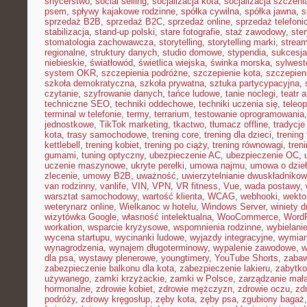
snycerstwo
,
social selling
,
socjalizacja kota
,
socjalizacja szczeni
psem
,
spływy kajakowe rodzinne
,
spółka cywilna
,
spółka jawna
,
s
sprzedaż B2B
,
sprzedaż B2C
,
sprzedaż online
,
sprzedaż telefoni
stabilizacja
,
stand-up polski
,
stare fotografie
,
staż zawodowy
,
ster
stomatologia zachowawcza
,
storytelling
,
storytelling marki
,
stream
regionalne
,
struktury danych
,
studio domowe
,
stypendia
,
sukcesja
niebieskie
,
światłowód
,
świetlica wiejska
,
świnka morska
,
sylwest
system OKR
,
szczepienia podróżne
,
szczepienie kota
,
szczepien
szkoła demokratyczna
,
szkoła prywatna
,
sztuka partycypacyjna
,
czytanie
,
szyfrowanie danych
,
tańce ludowe
,
tanie noclegi
,
teatr 
techniczne SEO
,
techniki oddechowe
,
techniki uczenia się
,
teleo
terminal w telefonie
,
termy
,
terrarium
,
testowanie oprogramowania
jednostkowe
,
TikTok marketing
,
tkactwo
,
tłumacz offline
,
tradycje
kota
,
trasy samochodowe
,
trening core
,
trening dla dzieci
,
trening
kettlebell
,
trening kobiet
,
trening po ciąży
,
trening równowagi
,
tren
gumami
,
tuning optyczny
,
ubezpieczenie AC
,
ubezpieczenie OC
,
uczenie maszynowe
,
ukryte perełki
,
umowa najmu
,
umowa o dzie
zlecenie
,
umowy B2B
,
uważność
,
uwierzytelnianie dwuskładniko
van rodzinny
,
vanlife
,
VIN
,
VPN
,
VR fitness
,
Vue
,
wada postawy
,
warsztat samochodowy
,
wartość klienta
,
WCAG
,
webhooki
,
wekto
weterynarz online
,
Wielkanoc w hotelu
,
Windows Server
,
winiety 
wizytówka Google
,
własność intelektualna
,
WooCommerce
,
WordP
workation
,
wsparcie kryzysowe
,
wspomnienia rodzinne
,
wybielani
wycena startupu
,
wycinanki ludowe
,
wyjazdy integracyjne
,
wymian
wynagrodzenia
,
wynajem długoterminowy
,
wypalenie zawodowe
,
w
dla psa
,
wystawy plenerowe
,
youngtimery
,
YouTube Shorts
,
zaba
zabezpieczenie balkonu dla kota
,
zabezpieczenie lakieru
,
zabytko
używanego
,
zamki krzyżackie
,
zamki w Polsce
,
zarządzanie małą
hormonalne
,
zdrowie kobiet
,
zdrowie mężczyzn
,
zdrowie oczu
,
zd
podróży
,
zdrowy kręgosłup
,
zęby kota
,
zęby psa
,
zgubiony bagaż