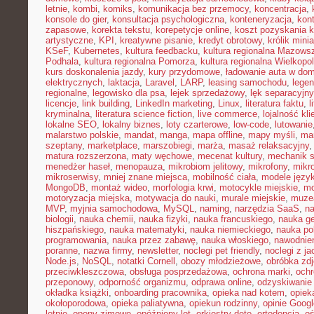
letnie
,
kombi
,
komiks
,
komunikacja bez przemocy
,
koncentracja
,
konsole do gier
,
konsultacja psychologiczna
,
konteneryzacja
,
kon
zapasowe
,
korekta tekstu
,
korepetycje online
,
koszt pozyskania k
artystyczne
,
KPI
,
kreatywne pisanie
,
kredyt obrotowy
,
królik mini
KSeF
,
Kubernetes
,
kultura feedbacku
,
kultura regionalna Mazows
Podhala
,
kultura regionalna Pomorza
,
kultura regionalna Wielkopol
kurs doskonalenia jazdy
,
kury przydomowe
,
ładowanie auta w do
elektrycznych
,
laktacja
,
Laravel
,
LARP
,
leasing samochodu
,
legen
regionalne
,
legowisko dla psa
,
lejek sprzedażowy
,
lęk separacyjn
licencje
,
link building
,
LinkedIn marketing
,
Linux
,
literatura faktu
,
l
kryminalna
,
literatura science fiction
,
live commerce
,
lojalność kli
lokalne SEO
,
lokalny biznes
,
loty czarterowe
,
low-code
,
lutowanie
malarstwo polskie
,
mandat
,
manga
,
mapa offline
,
mapy myśli
,
mar
szeptany
,
marketplace
,
marszobiegi
,
marża
,
masaż relaksacyjny
matura rozszerzona
,
maty węchowe
,
mecenat kultury
,
mechanik 
menedżer haseł
,
menopauza
,
mikrobiom jelitowy
,
mikrofony
,
mikr
mikroserwisy
,
mniej znane miejsca
,
mobilność ciała
,
modele języ
MongoDB
,
montaż wideo
,
morfologia krwi
,
motocykle miejskie
,
mo
motoryzacja miejska
,
motywacja do nauki
,
murale miejskie
,
muzea
MVP
,
myjnia samochodowa
,
MySQL
,
naming
,
narzędzia SaaS
,
na
biologii
,
nauka chemii
,
nauka fizyki
,
nauka francuskiego
,
nauka ge
hiszpańskiego
,
nauka matematyki
,
nauka niemieckiego
,
nauka po
programowania
,
nauka przez zabawę
,
nauka włoskiego
,
nawodnie
poranne
,
nazwa firmy
,
newsletter
,
noclegi pet friendly
,
noclegi z ja
Node.js
,
NoSQL
,
notatki Cornell
,
obozy młodzieżowe
,
obróbka zd
przeciwkleszczowa
,
obsługa posprzedażowa
,
ochrona marki
,
ochr
przeponowy
,
odporność organizmu
,
odprawa online
,
odzyskiwanie
okładka książki
,
onboarding pracownika
,
opieka nad kotem
,
opiek
okołoporodowa
,
opieka paliatywna
,
opiekun rodzinny
,
opinie Googl
letnie
,
opony zimowe
,
opóźniony lot
,
orkiestry dęte
,
ortodoncja
,
oś