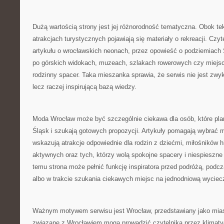
Dużą wartością strony jest jej różnorodność tematyczna. Obok te
atrakcjach turystycznych pojawiają się materiały o rekreacji. Czy
artykułu o wrocławskich neonach, przez opowieść o podziemiach 
po górskich widokach, muzeach, szlakach rowerowych czy miejs
rodzinny spacer. Taka mieszanka sprawia, że serwis nie jest zwyk
lecz raczej inspirującą bazą wiedzy.
Moda Wrocław może być szczególnie ciekawa dla osób, które plan
Śląsk i szukają gotowych propozycji. Artykuły pomagają wybrać m
wskazują atrakcje odpowiednie dla rodzin z dziećmi, miłośników his
aktywnych oraz tych, którzy wolą spokojne spacery i niespieszne
temu strona może pełnić funkcję inspiratora przed podróżą, pod
albo w trakcie szukania ciekawych miejsc na jednodniową wyciec
Ważnym motywem serwisu jest Wrocław, przedstawiany jako miasto
związane z Wrocławiem mogą prowadzić czytelnika przez klimatyc