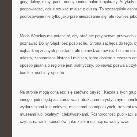
góry, doliny, ruiny, parki, neony i industrialne krajobrazy. Artykuł
podpowiadać, gdzie szukać miejsc z duszą. To szczególnie cenne 
podróżowanie nie tylko jako przemieszczanie się, ale również jako
Moda Wrocław ma potencjał, aby stać się przyjaznym przewodnik
poznawać Dolny Śląsk bez pośpiechu. Strona zachęca do tego, b
najbardziej znanych punktach, ale sprawdzać również boczne ulic
miasta, zapomniane historie i miejsca, które dopiero z czasem ods
sposób pisania o regionie jest praktyczny, ponieważ pozwala czy
bardziej osobisty sposób.
Na stronie mogą odnaleźć się zarówno turyści. Każda z tych gr
innego: jedni będą zainteresowani atrakcjami turystycznymi, inni 
wydarzeniami kulturalnymi, miejscami na odpoczynek, trasami r
muzeami lub lokalnymi ciekawostkami. Różnorodność publikacji 
czytać na wiele sposobów: jako zbiór inspiracji na wolny czas.