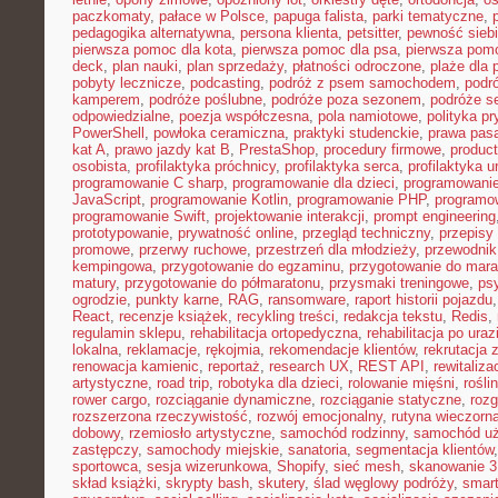
paczkomaty
,
pałace w Polsce
,
papuga falista
,
parki tematyczne
,
pedagogika alternatywna
,
persona klienta
,
petsitter
,
pewność sieb
pierwsza pomoc dla kota
,
pierwsza pomoc dla psa
,
pierwsza pom
deck
,
plan nauki
,
plan sprzedaży
,
płatności odroczone
,
plaże dla 
pobyty lecznicze
,
podcasting
,
podróż z psem samochodem
,
podr
kamperem
,
podróże poślubne
,
podróże poza sezonem
,
podróże se
odpowiedzialne
,
poezja współczesna
,
pola namiotowe
,
polityka p
PowerShell
,
powłoka ceramiczna
,
praktyki studenckie
,
prawa pas
kat A
,
prawo jazdy kat B
,
PrestaShop
,
procedury firmowe
,
product
osobista
,
profilaktyka próchnicy
,
profilaktyka serca
,
profilaktyka 
programowanie C sharp
,
programowanie dla dzieci
,
programowani
JavaScript
,
programowanie Kotlin
,
programowanie PHP
,
programo
programowanie Swift
,
projektowanie interakcji
,
prompt engineering
prototypowanie
,
prywatność online
,
przegląd techniczny
,
przepisy
promowe
,
przerwy ruchowe
,
przestrzeń dla młodzieży
,
przewodnik
kempingowa
,
przygotowanie do egzaminu
,
przygotowanie do mara
matury
,
przygotowanie do półmaratonu
,
przysmaki treningowe
,
ps
ogrodzie
,
punkty karne
,
RAG
,
ransomware
,
raport historii pojazdu
React
,
recenzje książek
,
recykling treści
,
redakcja tekstu
,
Redis
,
regulamin sklepu
,
rehabilitacja ortopedyczna
,
rehabilitacja po uraz
lokalna
,
reklamacje
,
rękojmia
,
rekomendacje klientów
,
rekrutacja 
renowacja kamienic
,
reportaż
,
research UX
,
REST API
,
rewitaliza
artystyczne
,
road trip
,
robotyka dla dzieci
,
rolowanie mięśni
,
rośli
rower cargo
,
rozciąganie dynamiczne
,
rozciąganie statyczne
,
roz
rozszerzona rzeczywistość
,
rozwój emocjonalny
,
rutyna wieczorn
dobowy
,
rzemiosło artystyczne
,
samochód rodzinny
,
samochód u
zastępczy
,
samochody miejskie
,
sanatoria
,
segmentacja klientów
sportowca
,
sesja wizerunkowa
,
Shopify
,
sieć mesh
,
skanowanie 
skład książki
,
skrypty bash
,
skutery
,
ślad węglowy podróży
,
smar