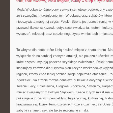
ferie
,
znak towarowy
,
znaki drogowe
,
zwroty w sklepie
,
życie stud
Moda Wrocław to różnorodny serwis internetowy poświęcony zwie
ze szczególnym uwzględnieniem Wrocławia oraz zakątków, które 
nieoczywistą mapę tej części Polski. Strona jest przestrzenią, 
przewodnikowe wskazówki dotyczące zwiedzania, historii, kultury, 
wydarzeń, rekreacji oraz codziennego życia w miastach i miaste
To witryna dla osób, które lubią szukać miejsc z charakterem. Mo
wyłącznie do najbardziej znanych atrakcji, ale pokazuje również 
które często umykają podczas szybkiego zwiedzania. Dzięki tem
inspirujący zarówno dla turystów planujących weekendowy wyjazd
regionu, którzy chcą lepiej poznać swoje najbliższe otoczenie. 
Zgorzelec. Na stronie można odnaleźć publikacje dotyczące Wroc
Jeleniej Góry, Bolesławca, Głogowa, Zgorzelca, Świdnicy, Karpacz
miejsc związanych z Dolnym Śląskiem. Każde z tych miast ma wł
pokazuje je z różnych perspektyw: turystycznej, kulturalnej, histo
krajoznawczej. Dzięki temu czytelnik może zrozumieć, że Dolny Ś
zabytki i znane trasy, ale także regionalne smaki.