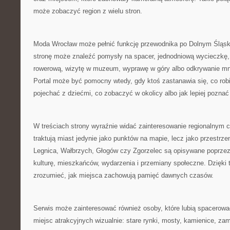
może zobaczyć region z wielu stron.
Moda Wrocław może pełnić funkcję przewodnika po Dolnym Śląs
stronę może znaleźć pomysły na spacer, jednodniową wycieczkę,
rowerową, wizytę w muzeum, wyprawę w góry albo odkrywanie mn
Portal może być pomocny wtedy, gdy ktoś zastanawia się, co robi
pojechać z dziećmi, co zobaczyć w okolicy albo jak lepiej poznać
W treściach strony wyraźnie widać zainteresowanie regionalnym c
traktują miast jedynie jako punktów na mapie, lecz jako przestrz
Legnica, Wałbrzych, Głogów czy Zgorzelec są opisywane poprzez a
kulturę, mieszkańców, wydarzenia i przemiany społeczne. Dzięki 
zrozumieć, jak miejsca zachowują pamięć dawnych czasów.
Serwis może zainteresować również osoby, które lubią spacerować
miejsc atrakcyjnych wizualnie: stare rynki, mosty, kamienice, za