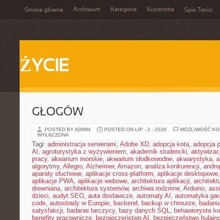
Archiwum
Kategorie
Kuziemka
Strona główna
Spis Treści
ŻYCIE
GŁOGÓW
POSTED BY ADMIN
POSTED ON LIP - 2 - 2026
MOŻLIWOŚĆ K
WYŁĄCZONA
Tagi:
administracja serwerami
,
Adobe XD
,
adopcja kota
,
adopcja 
AI
,
agroturystyka z wyżywieniem
,
akademik studencki
,
aktywizac
pracy
,
akwarium morskie
,
akwarium słodkowodne
,
akwarystyka
,
a
algorytmy
,
Allegro
,
Alzheimer
,
Amazon
,
analiza konkurencji
,
andro
aparaty słuchowe
,
aplikacje cross-platform
,
aplikacje desktopowe
aplikacje PWA
,
aplikacje webowe
,
architektura aplikacji
,
architekt
drewniana
,
architektura systemów
,
archiwa rodzinne
,
Arduino
,
ass
dzieci
,
audyt SEO
,
auta dostawcze
,
automaty AI
,
automatyka ga
code
,
autostrady w Europie
,
backend
,
backup w chmurze
,
badania
satysfakcji
,
badanie tarczycy
,
bazy danych SQL
,
behawiorysta k
benefity pracownicze
,
bezpieczeństwo AI
,
bezpieczeństwo hulajno