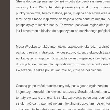
Strona dobrze wpisuje się również w potrzeby osób zainteresow
wypoczynkiem. Wśród tematów pojawiają się szlaki, trasy rowero
punkty widokowe, tereny zielone, parki, miejsca spacerowe oraz a
temu serwis może inspirować do wyjścia poza centrum miasta i 
perspektywy miłośnika natury. To ważne, ponieważ region oferuje
jak i przestrzenie idealne do odpoczynku od codziennego pośpiec
Moda Wrocław to także internetowy przewodnik dla rodzin z dzieć
parkach, rejsach, atrakcjach w deszczowy dzień, ciekawych tras
edukacyjnych mogą pomóc w zaplanowaniu wyjazdu, który będzie i
dorosłych, ale również dla najmłodszych. Strona może podpowiad
zwiedzanie, a także jak szukać miejsc, które są bezpieczne.
Osobną grupę treści stanowią artykuły poświęcone wydarzeniom. D
krajobrazy i zabytki, ale również warsztaty. Serwis pokazuje ten w
tematy związane z chórami, sztuką użytkową, porcelaną, edukac
sztuki, twórcami, rzemieślnikami i lokalnymi tradycjami. Dzięki t
zobaczyć, że turystyka nie musi oznaczać wyłącznie zwiedzania 