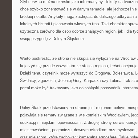
Styl serwisu można określić jako informacyjny. Teksty są tworzon
chce szybko zorientować się w danym temacie, ale jednocześnie 
krótkiej notatki. Artykuły mogą zachęcać do dalszego odkrywania
lokalnych historii i planowania własnych tras. Taki charakter spr
użyteczna zarówno dla osób dobrze znających region, jak i dla ty
swoją przygodę z Dolnym Śląskiem.
Warto podkreślić, że strona nie skupia się wyłącznie na Wrocła
kojarzyć się przede wszystkim ze stolicą regionu, treści obejmuj
Dzięki temu czytelnik może wyruszyć do Głogowa, Bolesławca, L
Świdnicy, Zgorzelca, Jeleniej Góry, Karpacza czy Lubina. Tak sze
portal może być traktowany jako dolnośląski przewodnik interneto
Dolny Śląsk przedstawiony na stronie jest regionem pełnym niesp
pojawiają się tematy związane z wielkomiejskim Wrocławiem, jego 
edukacją i miejskimi opowieściami. Z drugiej strony serwis kier
miejscowościom, pograniczu, dawnym ośrodkom przemysłowym
oraz miejscom, które zachowały kameralną atmosferę. Takie połąc