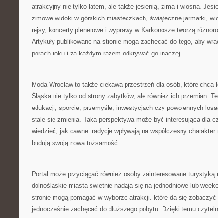
atrakcyjny nie tylko latem, ale także jesienią, zimą i wiosną. Jes
zimowe widoki w górskich miasteczkach, świąteczne jarmarki, wio
rejsy, koncerty plenerowe i wyprawy w Karkonosze tworzą różnor
Artykuły publikowane na stronie mogą zachęcać do tego, aby wra
porach roku i za każdym razem odkrywać go inaczej.
Moda Wrocław to także ciekawa przestrzeń dla osób, które chcą 
Śląska nie tylko od strony zabytków, ale również ich przemian. Te
edukacji, sporcie, przemyśle, inwestycjach czy powojennych losa
stale się zmienia. Taka perspektywa może być interesująca dla cz
wiedzieć, jak dawne tradycje wpływają na współczesny charakter 
budują swoją nową tożsamość.
Portal może przyciągać również osoby zainteresowane turystyką 
dolnośląskie miasta świetnie nadają się na jednodniowe lub week
stronie mogą pomagać w wyborze atrakcji, które da się zobaczyć p
jednocześnie zachęcać do dłuższego pobytu. Dzięki temu czytel