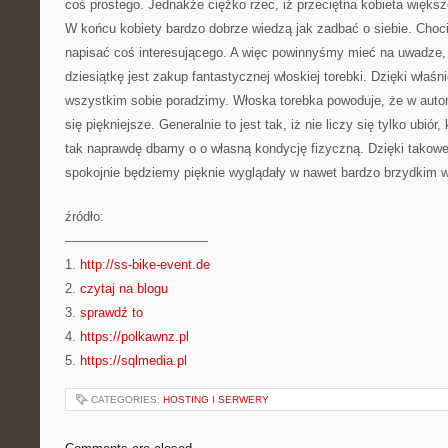
coś prostego. Jednakże ciężko rzec, iż przeciętna kobieta większ
W końcu kobiety bardzo dobrze wiedzą jak zadbać o siebie. Choc
napisać coś interesującego. A więc powinnyśmy mieć na uwadze
dziesiątkę jest zakup fantastycznej włoskiej torebki. Dzięki właś
wszystkim sobie poradzimy. Włoska torebka powoduje, że w aut
się piękniejsze. Generalnie to jest tak, iż nie liczy się tylko ubiór
tak naprawdę dbamy o o własną kondycję fizyczną. Dzięki takow
spokojnie będziemy pięknie wyglądały w nawet bardzo brzydkim 
źródło:
———————————
1.
http://ss-bike-event.de
2.
czytaj na blogu
3.
sprawdź to
4.
https://polkawnz.pl
5.
https://sqlmedia.pl
CATEGORIES:
HOSTING I SERWERY