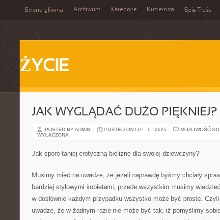
Archiwum
Kategorie
Kuziemka
Strona główna
Spis Treści
ŻYCIE
JAK WYGLĄDAĆ DUŻO PIĘKNIEJ?
POSTED BY ADMIN
POSTED ON LIP - 1 - 2025
MOŻLIWOŚĆ K
WYŁĄCZONA
Jak sporo taniej erotyczną bieliznę dla swojej dziewczyny?
Musimy mieć na uwadze, że jeżeli naprawdę byśmy chciały sprawi
bardziej stylowymi kobietami, przede wszystkim musimy wiedzieć,
w dosłownie każdym przypadku wszystko może być proste. Czyli
uwadze, że w żadnym razie nie może być tak, iż pomyślimy sobie,