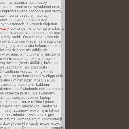
ości, by przedramiona leżały
 blacie, monitor na wysokości oczu,
b improwizowaną podpórkę pod stopy,
iszą”. Coraz częściej inspiracji
erwisach wnętrzarskich czy
znych stronach, z których niejeden
tyczny
pokazuje nie tylko ładne zdjęcia,
retne rozwiązania ergonomiczne oraz
kłady mebli. Oświetlenie, które nie
światło to coś więcej niż elegancka
epiej, gdy biurko stoi bokiem do okna –
światło dzienne nie odbija się
o w ekranie, a my unikamy mrużenia
go warto dodać lampkę biurkową z
rwą światła (około 4000K), która nie
yt „szpitalna”, ani zbyt żółta i
 Oświetlenie wpływa nie tylko na
y, ale i na poziom energii w ciągu dnia.
ualny i minimalizm Mózg nie lubi
 zawalony papierami, kablami,
adżetami podświadomie nas rozprasza.
nie oznacza pustki, ale świadomy
co naprawdę potrzebne: laptop,
es, długopis, może roślina i jedna
 sprawia nam radość (np. ramka ze
m mniej „szumów” wokół, tym łatwiej
kus na zadaniu – zwłaszcza, gdy
ad czymś wymagającym koncentracji.
ło dźwiękowe Nie każdy może liczyć
 w bibliotece. Dzieci, sąsiedzi, remonty