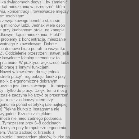
ilka świadomych decyzji, by zamienić
kąt mieszkania w przestrzeń, która
wiu, koncentracji i równowadze między
iem osobistym.
 z wyjątkowego benefitu stała się
ą milionów ludzi. Jednak wiele osób
e przy kuchennym stole, na kanapie
adkowym kącie mieszkania. Efekt?
 problemy z koncentracją, mieszanie
rywatnego z zawodowym. Dobrze
ne domowe biuro potrafi to wszystko
. Oddzielenie przestrzeni: nawet jeśli
 kawalerce Idealny scenariusz to
 na biuro. W praktyce większość ludzi
ć pracę z innymi funkcjami
 Nawet w kawalerce da się jednak
trefę pracy”: róg pokoju, biurko przy
stolik z ergonomiczne dobranym
luczem jest konsekwencja – to miejsce
cy i tylko do pracy. Dzięki temu mózg
zasie zaczyna kojarzyć tę przestrzeń
ją, a nie z odpoczynkiem czy
gonomia ponad estetyką (ale najlepiej
ie) Piękne biurko z Instagrama nie
 wygodne. Krzesło z miękkimi
może nie mieć żadnego podparcia
. Tymczasem przy 6–8 godzinach
ędzonych przy komputerze ergonomia
etem. Warto zadbać o: krzesło z
sokości i podparciem pleców, biurko na