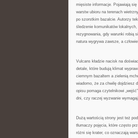
mięsiste informacje. Pojawiają si
warstw ubioru na terenach wietrz
po szorstkim bazalcie. Autorzy t
śledzenie komunikatów lokalnych, 
rezygnowania, gdy warunki robią s
natura wygrywa zawsze, a człowi
Vulcans kładzie nacisk na doświadc
detale, które budują klimat wypra
ciemnym bazaltem a zielenią mchó
wiadomo, że za chwilę dojdziesz d
opisu pomaga czytelnikowi „wejść” 
dni, czy raczej wyzwanie wymagaj
Dużą wartością strony jest też po
tłumaczy pojęcia, które często pr
różni się krater, co oznaczają wars