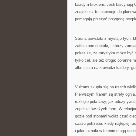
każdym krokiem. Jeśli fascynują C
znajdziesz tu inspiracje do planow
pomagają przeżyć przygodę bezpi
Strona powstała z myślą o tych, k
zatłoczone deptaki, i którzy zami
pokazuje, że turystyka może być ś
tylko cel, ale też droga: poranne 
albo cisza na krawędzi kaldery, gd
Vulcans skupia się na trzech wielk
Pierwszym filarem są strefy ognia. 
rozległe pola lawy, jak odczytywać 
zupełnie świeżych form. W relacja
gdzie pod stopami wciąż czuć ciep
czasu potrzeba, kiedy najlepiej r
i jakie oznaki w terenie mogą sug