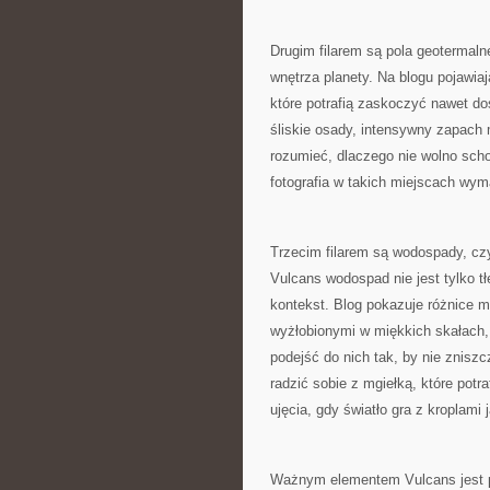
Drugim filarem są pola geotermaln
wnętrza planety. Na blogu pojawiaj
które potrafią zaskoczyć nawet d
śliskie osady, intensywny zapach
rozumieć, dlaczego nie wolno scho
fotografia w takich miejscach wymag
Trzecim filarem są wodospady, czy
Vulcans wodospad nie jest tylko t
kontekst. Blog pokazuje różnice 
wyżłobionymi w miękkich skałach, t
podejść do nich tak, by nie zniszc
radzić sobie z mgiełką, które potr
ujęcia, gdy światło gra z kroplami 
Ważnym elementem Vulcans jest pra