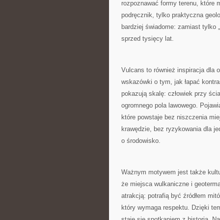
rozpoznawać formy terenu, które 
podręcznik, tylko praktyczna geolo
bardziej świadome: zamiast tylko 
sprzed tysięcy lat.
Vulcans to również inspiracja dla 
wskazówki o tym, jak łapać kontras
pokazują skalę: człowiek przy ści
ogromnego pola lawowego. Pojawiaj
które powstaje bez niszczenia mi
krawędzie, bez ryzykowania dla je
o środowisko.
Ważnym motywem jest także kultura
że miejsca wulkaniczne i geoterma
atrakcją: potrafią być źródłem m
który wymaga respektu. Dzięki tem
staje się spotkaniem z historią. N