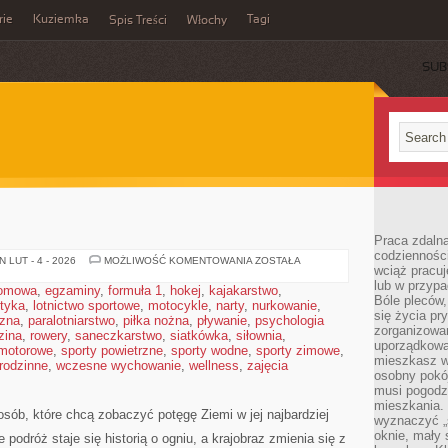
rie
Kuziemka
Tagi
Spis Treści
Włochy
SUB
Praca zdalna
codzienności
JEZIORA
 LUT - 4 - 2026
MOŻLIWOŚĆ KOMENTOWANIA
ZOSTAŁA
wciąż pracuj
lub w przyp
domowa
,
egzaminy
,
formuła 1
,
hokej
,
kajakarstwo
,
Bóle pleców,
styka
,
lotnictwo sportowe
,
motocykle
,
narty
,
nurkowanie
,
się życia p
czna
,
paralotniarstwo
,
piłka nożna
,
pływanie
,
psychologia
zorganizowa
zina
,
rowery
,
saneczkarstwo
,
siatkówka
,
siłownia
,
uporządkować
 motorowe
,
sporty powietrzne
,
sporty wodne
,
sporty zimowe
,
mieszkasz w
 rodzinne
,
wczesne wychowanie
,
wellness
,
zajęcia
osobny pokój
musi pogodzi
mieszkania.
sób, które chcą zobaczyć potęgę Ziemi w jej najbardziej
wyznaczyć „s
oknie, mały 
 podróż staje się historią o ogniu, a krajobraz zmienia się z