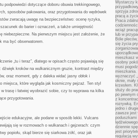
Wystarczy k
ę tu podpowiedzi dotyczące doboru obuwia trekkingowego,
przypadkowy 
sprzyja zdro
nych, sposobów pakowania, oraz przygotowania do wędrówek
pracą a życ
ekstów zwracają uwagę na bezpieczeństwo: ocenę ryzyka,
Praca zdalna
codzienności
szacunek do barier i oznaczeń, a także umiejętność
wciąż pracuj
ię niebezpieczne. Na pierwszym miejscu jest założenie, że
lub w przyp
Bóle pleców,
ek ma być obserwatorem.
się życia p
zorganizowa
uporządkować
mieszkasz w
zenie „tu i teraz”, dlatego w opisach często pojawiają się
osobny pokój
musi pogodzi
w: dźwięk kroków na wulkanicznym gruzie, kontrast między
mieszkania.
w, oraz moment, gdy z daleka widać jasny obłok i
wyznaczyć „s
oknie, mały 
o miejsca, które wygląda jak kosmiczny pejzaż. Ten styl
krzesłem. K
służy do pra
w trasę i łatwiej wyobrazić sobie, czy to wyprawa na kilka
po pewnym c
ące przygotowania.
z koncentrac
rozrywką. Er
jedno i drug
zawsze jest
poduszkami 
dejście edukacyjne, ale podane w sposób lekki. Vulcans
lędźwiowego
zewijają się w rozmowach o wulkanach i gejzerach: czym
dziennie sp
jest prioryt
twy popiołu, skąd bierze się siarkowa żółć, oraz jak
regulacją wy