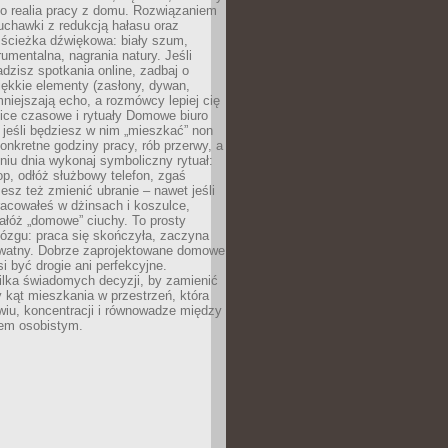
ko realia pracy z domu. Rozwiązaniem
uchawki z redukcją hałasu oraz
 ścieżka dźwiękowa: biały szum,
umentalna, nagrania natury. Jeśli
dzisz spotkania online, zadbaj o
ękkie elementy (zasłony, dywan,
niejszają echo, a rozmówcy lepiej cię
ice czasowe i rytuały Domowe biuro
, jeśli będziesz w nim „mieszkać” non
konkretne godziny pracy, rób przerwy, a
iu dnia wykonaj symboliczny rytuał:
op, odłóż służbowy telefon, zgaś
sz też zmienić ubranie – nawet jeśli
racowałeś w dżinsach i koszulce,
ałóż „domowe” ciuchy. To prosty
ózgu: praca się skończyła, zaczyna
ywatny. Dobrze zaprojektowane domowe
si być drogie ani perfekcyjne.
ilka świadomych decyzji, by zamienić
kąt mieszkania w przestrzeń, która
wiu, koncentracji i równowadze między
iem osobistym.