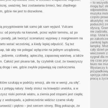
– to wszyst
szej, uważniej, bez zostawiania śmieci, bez zbędnego
mogą być sł
odpowiednia
m, gdzie nie jest to dozwolone.
muzyka instr
często prowa
akustykę: mi
poduszki) zm
lubią przygotowanie tak samo jak sam wyjazd. Vulcans
słyszą. Gran
nie zadziała
u: od pomysłu na kierunek, przez wybór terminu, aż po
stop. Ustal 
ię porady, jak tworzyć scenariusz wyprawy z marginesem na
po zakończen
zamknij lapt
warto wstać wcześniej, a kiedy lepiej odpuścić. Są też
lampkę. Może
cały dzień p
ap, tak aby nie polegać wyłącznie na jednym urządzeniu,
wieczorem z
, jedzenie, czołówkę, apteczkę, zapasową warstwę, a także
sygnał dla m
się czas pr
m. Całość jest pisana tak, by czytelnik czuł, że towarzyszy
biuro nie mu
ą drogę i wie, gdzie zwykle pojawiają się zaskoczenia.
Wystarczy k
przypadkowy 
sprzyja zdro
pracą a życ
tóre szukają w podróży emocji, ale nie w wersji „na siłę”.
z potęgą natury: kiedy stoisz na krawędzi urwiska, a w
yszysz niski pomruk wiatru, a ziemia pod stopami jest ciepła;
ły z wodospadu, a jednocześnie widzisz czarne skały
urowość i piękno – jest sercem strony. Blog pokazuje, że