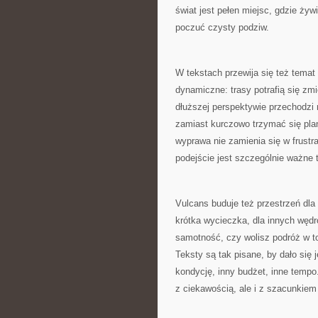
świat jest pełen miejsc, gdzie ży
poczuć czysty podziw.
W tekstach przewija się też temat
dynamiczne: trasy potrafią się zmi
dłuższej perspektywie przechodzi
zamiast kurczowo trzymać się plan
wyprawa nie zamienia się w frustra
podejście jest szczególnie ważne 
Vulcans buduje też przestrzeń dla
krótka wycieczka, dla innych wędr
samotność, czy wolisz podróż w to
Teksty są tak pisane, by dało się 
kondycję, inny budżet, inne temp
z ciekawością, ale i z szacunkiem 