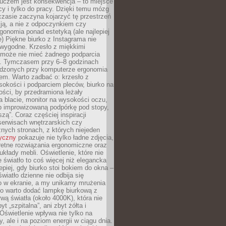
luczem jest konsekwencja – to miejsce
cy i tylko do pracy. Dzięki temu mózg
zasie zaczyna kojarzyć tę przestrzeń
ją, a nie z odpoczynkiem czy
gonomia ponad estetyką (ale najlepiej
ie) Piękne biurko z Instagrama nie
 wygodne. Krzesło z miękkimi
może nie mieć żadnego podparcia
. Tymczasem przy 6–8 godzinach
ędzonych przy komputerze ergonomia
etem. Warto zadbać o: krzesło z
sokości i podparciem pleców, biurko na
ości, by przedramiona leżały
 blacie, monitor na wysokości oczu,
b improwizowaną podpórkę pod stopy,
iszą”. Coraz częściej inspiracji
erwisach wnętrzarskich czy
znych stronach, z których niejeden
tyczny
pokazuje nie tylko ładne zdjęcia,
retne rozwiązania ergonomiczne oraz
kłady mebli. Oświetlenie, które nie
światło to coś więcej niż elegancka
epiej, gdy biurko stoi bokiem do okna –
światło dzienne nie odbija się
o w ekranie, a my unikamy mrużenia
go warto dodać lampkę biurkową z
rwą światła (około 4000K), która nie
yt „szpitalna”, ani zbyt żółta i
 Oświetlenie wpływa nie tylko na
y, ale i na poziom energii w ciągu dnia.