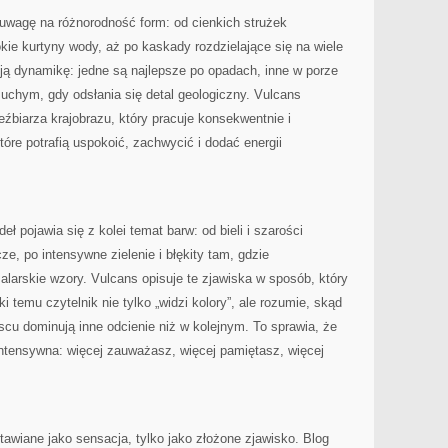
uwagę na różnorodność form: od cienkich strużek
kie kurtyny wody, aż po kaskady rozdzielające się na wiele
ją dynamikę: jedne są najlepsze po opadach, inne w porze
suchym, gdy odsłania się detal geologiczny. Vulcans
źbiarza krajobrazu, który pracuje konsekwentnie i
które potrafią uspokoić, zachwycić i dodać energii
ł pojawia się z kolei temat barw: od bieli i szarości
ze, po intensywne zielenie i błękity tam, gdzie
larskie wzory. Vulcans opisuje te zjawiska w sposób, który
i temu czytelnik nie tylko „widzi kolory”, ale rozumie, skąd
jscu dominują inne odcienie niż w kolejnym. To sprawia, że
intensywna: więcej zauważasz, więcej pamiętasz, więcej
awiane jako sensacja, tylko jako złożone zjawisko. Blog