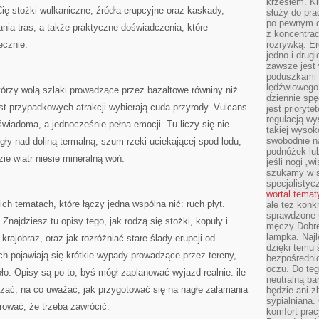
krzesłem. K
ię stożki wulkaniczne, źródła erupcyjne oraz kaskady,
służy do pra
po pewnym c
ania tras, a także praktyczne doświadczenia, które
z koncentrac
ecznie.
rozrywką. Er
jedno i drug
zawsze jest
poduszkami 
lędźwiowego
tórzy wolą szlaki prowadzące przez bazaltowe równiny niż
dziennie sp
ast przypadkowych atrakcji wybierają cuda przyrody. Vulcans
jest prioryt
regulacją wy
wiadoma, a jednocześnie pełna emocji. Tu liczy się nie
takiej wysok
swobodnie na
mgły nad doliną termalną, szum rzeki uciekającej spod lodu,
podnóżek lu
zie wiatr niesie mineralną woń.
jeśli nogi „w
szukamy w s
specjalistyc
wortal tema
ich tematach, które łączy jedna wspólna nić: ruch płyt.
ale też konk
sprawdzone u
Znajdziesz tu opisy tego, jak rodzą się stożki, kopuły i
męczy Dobre 
lampka. Najl
krajobraz, oraz jak rozróżniać stare ślady erupcji od
dzięki temu 
ch pojawiają się krótkie wypady prowadzące przez tereny,
bezpośredni
oczu. Do te
ło. Opisy są po to, byś mógł zaplanować wyjazd realnie: ile
neutralną ba
uszać, na co uważać, jak przygotować się na nagłe załamania
będzie ani zb
sypialniana.
erować, że trzeba zawrócić.
komfort prac