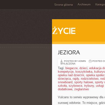
Archiwum
Katego
Strona główna
ŻYCIE
JEZIORA
POSTED BY ADMIN
POSTED ON
WYŁĄCZONA
Tagi:
biegacze
,
dzieci
,
edukacja 
korepetycje
,
koszykówka
,
kultury
opieka nad dziećmi
,
opieka społe
dziecięca
,
rajdy
,
rodzicielstwo
,
rod
snowboard
,
sporty halowe
,
sporty
szkoła
,
szybowce
,
trybuny
,
usługi
dodatkowe
,
żeglarstwo
Vulcans to serwis wyprawowy dla o
surowej odsłonie. To miejsce, gdzie