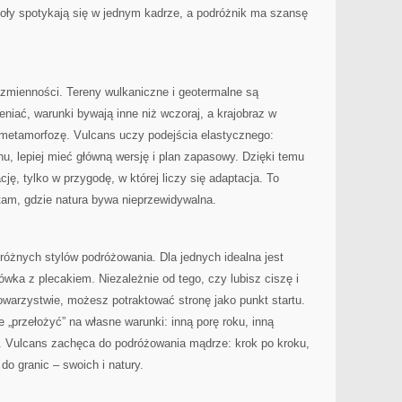
wioły spotykają się w jednym kadrze, a podróżnik ma szansę
 zmienności. Tereny wulkaniczne i geotermalne są
eniać, warunki bywają inne niż wczoraj, a krajobraz w
 metamorfozę. Vulcans uczy podejścia elastycznego:
u, lepiej mieć główną wersję i plan zapasowy. Dzięki temu
cję, tylko w przygodę, w której liczy się adaptacja. To
tam, gdzie natura bywa nieprzewidywalna.
 różnych stylów podróżowania. Dla jednych idealna jest
ówka z plecakiem. Niezależnie od tego, czy lubisz ciszę i
warzystwie, możesz potraktować stronę jako punkt startu.
je „przełożyć” na własne warunki: inną porę roku, inną
o. Vulcans zachęca do podróżowania mądrze: krok po kroku,
do granic – swoich i natury.