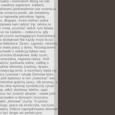
ualny i minimalizm Mózg nie lubi
 zawalony papierami, kablami,
adżetami podświadomie nas rozprasza.
nie oznacza pustki, ale świadomy
co naprawdę potrzebne: laptop,
es, długopis, może roślina i jedna
 sprawia nam radość (np. ramka ze
m mniej „szumów” wokół, tym łatwiej
kus na zadaniu – zwłaszcza, gdy
ad czymś wymagającym koncentracji.
ło dźwiękowe Nie każdy może liczyć
 w bibliotece. Dzieci, sąsiedzi, remonty
ko realia pracy z domu. Rozwiązaniem
uchawki z redukcją hałasu oraz
 ścieżka dźwiękowa: biały szum,
umentalna, nagrania natury. Jeśli
dzisz spotkania online, zadbaj o
ękkie elementy (zasłony, dywan,
niejszają echo, a rozmówcy lepiej cię
ice czasowe i rytuały Domowe biuro
, jeśli będziesz w nim „mieszkać” non
konkretne godziny pracy, rób przerwy, a
iu dnia wykonaj symboliczny rytuał:
op, odłóż służbowy telefon, zgaś
sz też zmienić ubranie – nawet jeśli
racowałeś w dżinsach i koszulce,
ałóż „domowe” ciuchy. To prosty
ózgu: praca się skończyła, zaczyna
ywatny. Dobrze zaprojektowane domowe
si być drogie ani perfekcyjne.