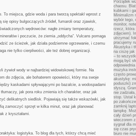
Porządek wiz
chaosu. Blat
kubkami i g
e. To miejsca, gdzie woda i para tworzą spektakl wprost z
Minimalizm 
wybór tego, 
ą się opisy bulgoczących źródeł, fumaroli oraz zjawisk,
monitor, not
oświadczonych wędrowców: nagłe zmiany temperatury,
rzecz, która
zdjęciem). I
 minerałów i poczucie, że ziemia „oddycha”. Vulcans pomaga
utrzymać fo
pracujemy n
dzić ze ścieżek, jak działa podziemne ogrzewanie, i czemu
Akustyka i t
a nie tylko cierpliwości, ale też dobrej organizacji.
na ciszę jak
– to wszyst
mogą być sł
odpowiednia
muzyka instr
li żywioł wody w najbardziej widowiskowej formie. Na
często prowa
łem do zdjęcia, ale bohaterem opowieści, który ma swoje
akustykę: mi
poduszki) zm
między kaskadami spływającymi po bazalcie, a wodospadami
słyszą. Gran
łumaczy, jak pora roku zmienia ich charakter, oraz jak
nie zadziała
stop. Ustal 
zyć delikatnych siedlisk. Pojawiają się także wskazówki, jak
po zakończen
zamknij lapt
afią zamoczyć sprzęt w kilka minut, oraz jak planować
lampkę. Może
jak z kryształami.
cały dzień p
wieczorem z
sygnał dla m
się czas pr
ktyka: logistyka. To blog dla tych, którzy chcą mieć
biuro nie mu