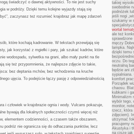
mogą świadczyć o dawnej aktywności. To nie jest suchy
takiej wysok
swobodnie na
gia w podróży. Dzięki temu kolejne wyjazdy stają się
podnóżek lu
jeśli nogi „w
„być”, zaczynasz też rozumieć krajobraz jak mapę zdarzeń
szukamy w s
specjalistyc
wortal tema
ale też konk
sprawdzone u
osób, które kochają kadrowanie. W tekstach przewijają się
męczy Dobre 
lampka. Najl
ty, jak korzystać z mgiełki i pary, jak szukać kadrów, które
dzięki temu 
bezpośredni
anie wodospadu, sylwetka na grani, albo mały punkt na tle
oczu. Do te
ą się też przypomnienia, że najlepsze zdjęcie to takie,
neutralną ba
będzie ani zb
ejsca: bez deptania mchów, bez wchodzenia na kruche
sypialniana.
dnego ujęcia. To podejście łączy pasję z odpowiedzialnością
komfort prac
Porządek wiz
chaosu. Blat
kubkami i g
Minimalizm 
wybór tego, 
 i człowiek w krajobrazie ognia i wody. Vulcans pokazuje,
monitor, not
rzecz, która
lne bywają dla lokalnych społeczności czymś więcej niż
zdjęciem). I
itów, elementem codzienności, a czasem także obszarem,
utrzymać fo
pracujemy n
u podróż nie ogranicza się do odhaczania punktów, lecz
Akustyka i t
na ciszę jak
awet jeśli wyruszasz solo, w tekstach znajdziesz sugestie,