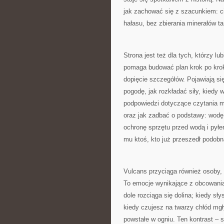
jak zachować się z szacunkiem: ci
hałasu, bez zbierania minerałów ta
Strona jest też dla tych, którzy 
pomaga budować plan krok po krok
dopięcie szczegółów. Pojawiają s
pogodę, jak rozkładać siły, kiedy 
podpowiedzi dotyczące czytania m
oraz jak zadbać o podstawy: wodę
ochronę sprzętu przed wodą i pyłe
mu ktoś, kto już przeszedł podobn
Vulcans przyciąga również osoby, k
To emocje wynikające z obcowania 
dole rozciąga się dolina; kiedy sł
kiedy czujesz na twarzy chłód mg
powstałe w ogniu. Ten kontrast – s