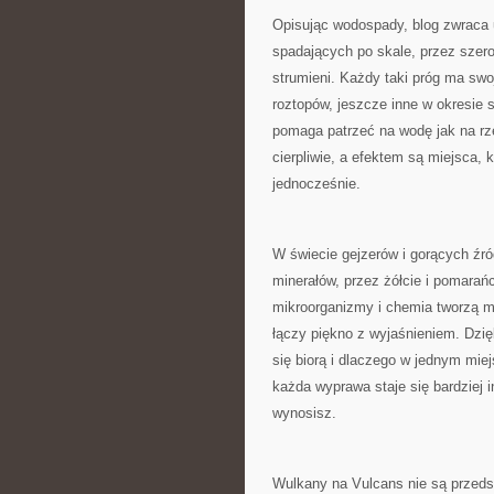
Opisując wodospady, blog zwraca 
spadających po skale, przez szero
strumieni. Każdy taki próg ma swo
roztopów, jeszcze inne w okresie 
pomaga patrzeć na wodę jak na rze
cierpliwie, a efektem są miejsca, 
jednocześnie.
W świecie gejzerów i gorących źróde
minerałów, przez żółcie i pomarańc
mikroorganizmy i chemia tworzą ma
łączy piękno z wyjaśnieniem. Dzięk
się biorą i dlaczego w jednym mie
każda wyprawa staje się bardziej 
wynosisz.
Wulkany na Vulcans nie są przedst