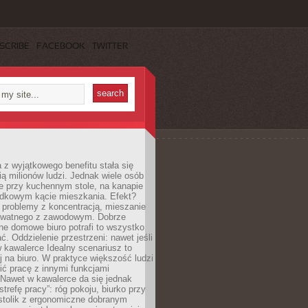
SCRIBE
FACEBOOK
TWITTER
 z wyjątkowego benefitu stała się
ą milionów ludzi. Jednak wiele osób
e przy kuchennym stole, na kanapie
adkowym kącie mieszkania. Efekt?
 problemy z koncentracją, mieszanie
rywatnego z zawodowym. Dobrze
ne domowe biuro potrafi to wszystko
. Oddzielenie przestrzeni: nawet jeśli
 kawalerce Idealny scenariusz to
 na biuro. W praktyce większość ludzi
ć pracę z innymi funkcjami
 Nawet w kawalerce da się jednak
trefę pracy”: róg pokoju, biurko przy
stolik z ergonomiczne dobranym