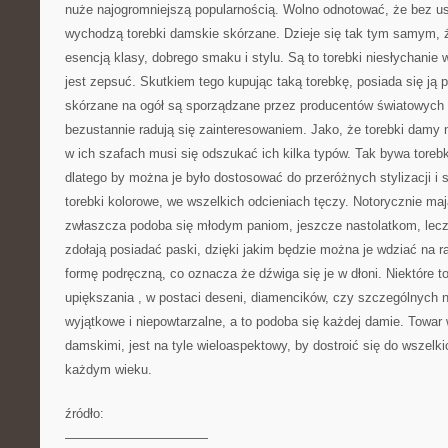
nuże najogromniejszą popularnością. Wolno odnotować, że bez us
wychodzą torebki damskie skórzane. Dzieje się tak tym samym, że
esencją klasy, dobrego smaku i stylu. Są to torebki niesłychanie w
jest zepsuć. Skutkiem tego kupując taką torebkę, posiada się ją pr
skórzane na ogół są sporządzane przez producentów światowych 
bezustannie radują się zainteresowaniem. Jako, że torebki damy
w ich szafach musi się odszukać ich kilka typów. Tak bywa torebk
dlatego by można je było dostosować do przeróżnych stylizacji i 
torebki kolorowe, we wszelkich odcieniach tęczy. Notorycznie ma
zwłaszcza podoba się młodym paniom, jeszcze nastolatkom, lecz n
zdołają posiadać paski, dzięki jakim będzie można je wdziać na 
formę podręczną, co oznacza że dźwiga się je w dłoni. Niektóre t
upiększania , w postaci deseni, diamencików, czy szczególnych 
wyjątkowe i niepowtarzalne, a to podoba się każdej damie. Towar 
damskimi, jest na tyle wieloaspektowy, by dostroić się do wszelki
każdym wieku.
źródło:
———————————