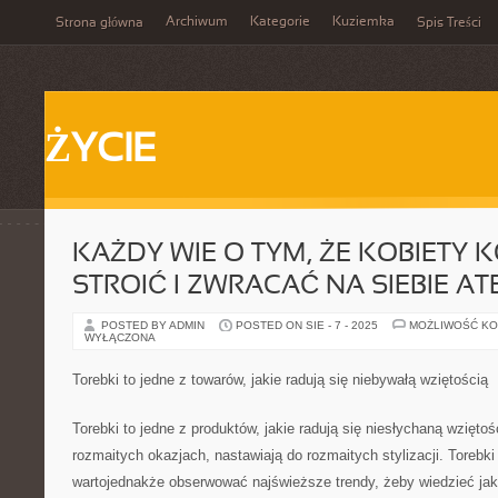
Archiwum
Kategorie
Kuziemka
Strona główna
Spis Treści
ŻYCIE
KAŻDY WIE O TYM, ŻE KOBIETY 
STROIĆ I ZWRACAĆ NA SIEBIE AT
POSTED BY ADMIN
POSTED ON SIE - 7 - 2025
MOŻLIWOŚĆ K
WYŁĄCZONA
Torebki to jedne z towarów, jakie radują się niebywałą wziętością
Torebki to jedne z produktów, jakie radują się niesłychaną wziętoś
rozmaitych okazjach, nastawiają do rozmaitych stylizacji. Torebki
wartojednakże obserwować najświeższe trendy, żeby wiedzieć jakie