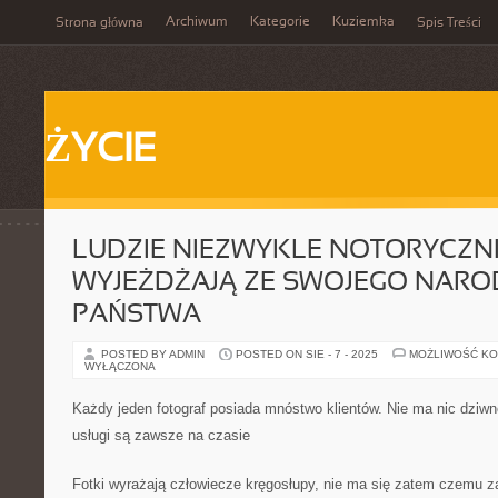
Archiwum
Kategorie
Kuziemka
Strona główna
Spis Treści
ŻYCIE
LUDZIE NIEZWYKLE NOTORYCZN
WYJEŻDŻAJĄ ZE SWOJEGO NAR
PAŃSTWA
POSTED BY ADMIN
POSTED ON SIE - 7 - 2025
MOŻLIWOŚĆ K
WYŁĄCZONA
Każdy jeden fotograf posiada mnóstwo klientów. Nie ma nic dziwn
usługi są zawsze na czasie
Fotki wyrażają człowiecze kręgosłupy, nie ma się zatem czemu zad