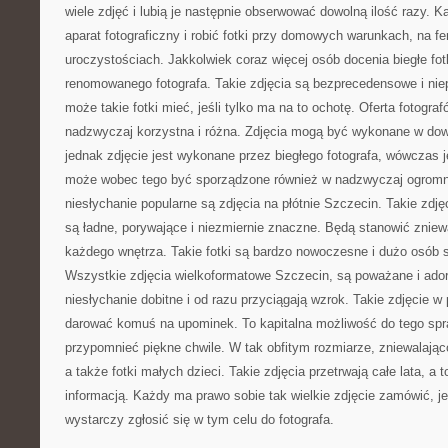
wiele zdjęć i lubią je następnie obserwować dowolną ilość razy. 
aparat fotograficzny i robić fotki przy domowych warunkach, na fe
uroczystościach. Jakkolwiek coraz więcej osób docenia biegłe fot
renomowanego fotografa. Takie zdjęcia są bezprecedensowe i nie
może takie fotki mieć, jeśli tylko ma na to ochotę. Oferta fotografó
nadzwyczaj korzystna i różna. Zdjęcia mogą być wykonane w dowo
jednak zdjęcie jest wykonane przez biegłego fotografa, wówczas j
może wobec tego być sporządzone również w nadzwyczaj ogromn
niesłychanie popularne są zdjęcia na płótnie Szczecin. Takie zdję
są ładne, porywające i niezmiernie znaczne. Będą stanowić zniew
każdego wnętrza. Takie fotki są bardzo nowoczesne i dużo osób s
Wszystkie zdjęcia wielkoformatowe Szczecin, są poważane i ado
niesłychanie dobitne i od razu przyciągają wzrok. Takie zdjęcie 
darować komuś na upominek. To kapitalna możliwość do tego sp
przypomnieć piękne chwile. W tak obfitym rozmiarze, zniewalając
a także fotki małych dzieci. Takie zdjęcia przetrwają całe lata, a 
informacją. Każdy ma prawo sobie tak wielkie zdjęcie zamówić, jeś
wystarczy zgłosić się w tym celu do fotografa.