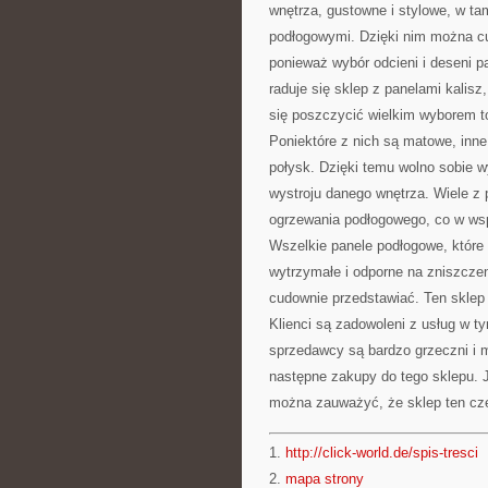
wnętrza, gustowne i stylowe, w t
podłogowymi. Dzięki nim można cu
ponieważ wybór odcieni i deseni pa
raduje się sklep z panelami kalis
się poszczycić wielkim wyborem t
Poniektóre z nich są matowe, inn
połysk. Dzięki temu wolno sobie w
wystroju danego wnętrza. Wiele z 
ogrzewania podłogowego, co w wsp
Wszelkie panele podłogowe, które s
wytrzymałe i odporne na zniszczen
cudownie przedstawiać. Ten sklep z
Klienci są zadowoleni z usług w ty
sprzedawcy są bardzo grzeczni i mi
następne zakupy do tego sklepu. J
można zauważyć, że sklep ten cz
1.
http://click-world.de/spis-tresci
2.
mapa strony