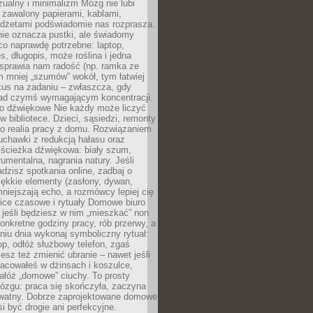
ualny i minimalizm Mózg nie lubi
 zawalony papierami, kablami,
adżetami podświadomie nas rozprasza.
nie oznacza pustki, ale świadomy
co naprawdę potrzebne: laptop,
es, długopis, może roślina i jedna
 sprawia nam radość (np. ramka ze
m mniej „szumów” wokół, tym łatwiej
kus na zadaniu – zwłaszcza, gdy
ad czymś wymagającym koncentracji.
ło dźwiękowe Nie każdy może liczyć
 w bibliotece. Dzieci, sąsiedzi, remonty
ko realia pracy z domu. Rozwiązaniem
uchawki z redukcją hałasu oraz
 ścieżka dźwiękowa: biały szum,
umentalna, nagrania natury. Jeśli
dzisz spotkania online, zadbaj o
ękkie elementy (zasłony, dywan,
niejszają echo, a rozmówcy lepiej cię
ice czasowe i rytuały Domowe biuro
, jeśli będziesz w nim „mieszkać” non
konkretne godziny pracy, rób przerwy, a
iu dnia wykonaj symboliczny rytuał:
op, odłóż służbowy telefon, zgaś
sz też zmienić ubranie – nawet jeśli
racowałeś w dżinsach i koszulce,
ałóż „domowe” ciuchy. To prosty
ózgu: praca się skończyła, zaczyna
ywatny. Dobrze zaprojektowane domowe
si być drogie ani perfekcyjne.