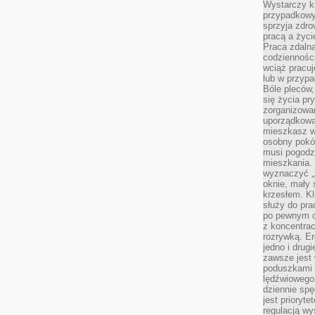
Wystarczy k
przypadkowy 
sprzyja zdro
pracą a życ
Praca zdalna
codzienności
wciąż pracuj
lub w przyp
Bóle pleców,
się życia p
zorganizowa
uporządkować
mieszkasz w
osobny pokój
musi pogodzi
mieszkania.
wyznaczyć „s
oknie, mały 
krzesłem. K
służy do pra
po pewnym c
z koncentrac
rozrywką. Er
jedno i drug
zawsze jest
poduszkami 
lędźwiowego
dziennie sp
jest prioryt
regulacją wy