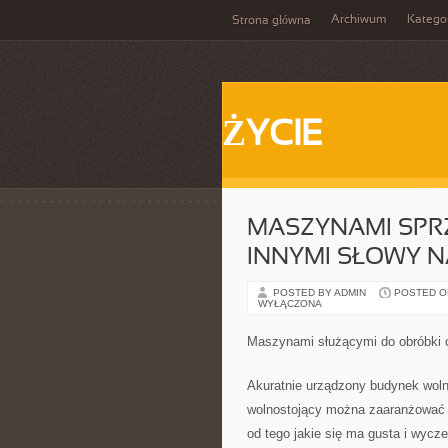
Archiwum
Katego
Strona główna
ŻYCIE
MASZYNAMI SPRZ
INNYMI SŁOWY 
POSTED BY ADMIN
POSTED ON
WYŁĄCZONA
Maszynami służącymi do obróbki 
Akuratnie urządzony budynek wol
wolnostojący można zaaranżować 
od tego jakie się ma gusta i wycze