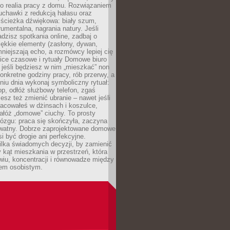
ko realia pracy z domu. Rozwiązaniem
uchawki z redukcją hałasu oraz
 ścieżka dźwiękowa: biały szum,
umentalna, nagrania natury. Jeśli
dzisz spotkania online, zadbaj o
ękkie elementy (zasłony, dywan,
niejszają echo, a rozmówcy lepiej cię
ice czasowe i rytuały Domowe biuro
, jeśli będziesz w nim „mieszkać” non
konkretne godziny pracy, rób przerwy, a
iu dnia wykonaj symboliczny rytuał:
op, odłóż służbowy telefon, zgaś
sz też zmienić ubranie – nawet jeśli
racowałeś w dżinsach i koszulce,
ałóż „domowe” ciuchy. To prosty
ózgu: praca się skończyła, zaczyna
ywatny. Dobrze zaprojektowane domowe
si być drogie ani perfekcyjne.
ilka świadomych decyzji, by zamienić
kąt mieszkania w przestrzeń, która
wiu, koncentracji i równowadze między
iem osobistym.