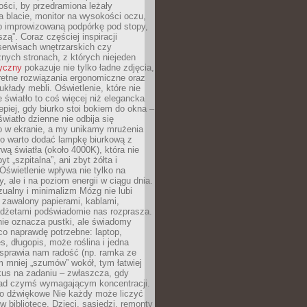
ości, by przedramiona leżały
 blacie, monitor na wysokości oczu,
b improwizowaną podpórkę pod stopy,
iszą”. Coraz częściej inspiracji
erwisach wnętrzarskich czy
znych stronach, z których niejeden
tyczny
pokazuje nie tylko ładne zdjęcia,
retne rozwiązania ergonomiczne oraz
kłady mebli. Oświetlenie, które nie
światło to coś więcej niż elegancka
epiej, gdy biurko stoi bokiem do okna –
światło dzienne nie odbija się
o w ekranie, a my unikamy mrużenia
go warto dodać lampkę biurkową z
rwą światła (około 4000K), która nie
yt „szpitalna”, ani zbyt żółta i
 Oświetlenie wpływa nie tylko na
y, ale i na poziom energii w ciągu dnia.
ualny i minimalizm Mózg nie lubi
 zawalony papierami, kablami,
adżetami podświadomie nas rozprasza.
nie oznacza pustki, ale świadomy
co naprawdę potrzebne: laptop,
es, długopis, może roślina i jedna
 sprawia nam radość (np. ramka ze
m mniej „szumów” wokół, tym łatwiej
kus na zadaniu – zwłaszcza, gdy
ad czymś wymagającym koncentracji.
ło dźwiękowe Nie każdy może liczyć
 w bibliotece. Dzieci, sąsiedzi, remonty