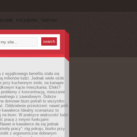
SCRIBE
FACEBOOK
TWITTER
 z wyjątkowego benefitu stała się
ą milionów ludzi. Jednak wiele osób
e przy kuchennym stole, na kanapie
adkowym kącie mieszkania. Efekt?
 problemy z koncentracją, mieszanie
rywatnego z zawodowym. Dobrze
ne domowe biuro potrafi to wszystko
. Oddzielenie przestrzeni: nawet jeśli
 kawalerce Idealny scenariusz to
 na biuro. W praktyce większość ludzi
ć pracę z innymi funkcjami
 Nawet w kawalerce da się jednak
trefę pracy”: róg pokoju, biurko przy
stolik z ergonomiczne dobranym