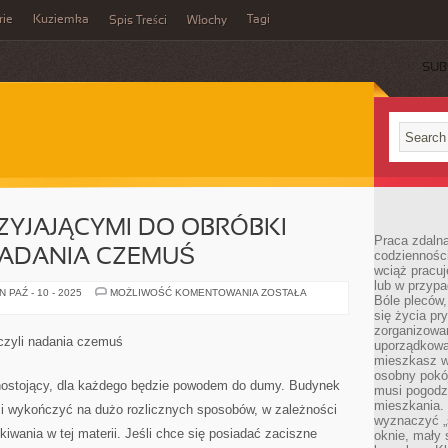
rie
Kuziemka
Tagi
Spis Treści
Włochy
SUB
YJAJĄCYMI DO OBRÓBKI
Praca zdalna
NADANIA CZEMUŚ
codzienności
wciąż pracuj
lub w przyp
MASZYNAMI
 PAŹ - 10 - 2025
MOŻLIWOŚĆ KOMENTOWANIA
ZOSTAŁA
Bóle pleców,
SPRZYJAJĄCYMI
DO
się życia p
OBRÓBKI
zorganizowa
INNYMI
czyli nadania czemuś
uporządkować
SŁOWY
NADANIA
mieszkasz w
CZEMUŚ
osobny pokój
nostojący, dla każdego będzie powodem do dumy. Budynek
musi pogodzi
mieszkania.
i wykończyć na dużo rozlicznych sposobów, w zależności
wyznaczyć „s
kiwania w tej materii. Jeśli chce się posiadać zaciszne
oknie, mały 