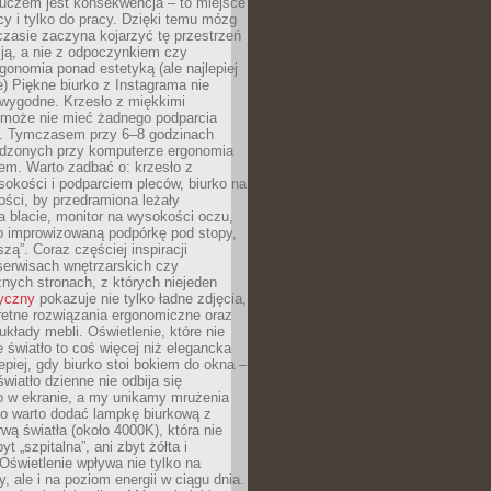
luczem jest konsekwencja – to miejsce
cy i tylko do pracy. Dzięki temu mózg
zasie zaczyna kojarzyć tę przestrzeń
ją, a nie z odpoczynkiem czy
gonomia ponad estetyką (ale najlepiej
ie) Piękne biurko z Instagrama nie
 wygodne. Krzesło z miękkimi
może nie mieć żadnego podparcia
. Tymczasem przy 6–8 godzinach
ędzonych przy komputerze ergonomia
etem. Warto zadbać o: krzesło z
sokości i podparciem pleców, biurko na
ości, by przedramiona leżały
 blacie, monitor na wysokości oczu,
b improwizowaną podpórkę pod stopy,
iszą”. Coraz częściej inspiracji
erwisach wnętrzarskich czy
znych stronach, z których niejeden
tyczny
pokazuje nie tylko ładne zdjęcia,
retne rozwiązania ergonomiczne oraz
kłady mebli. Oświetlenie, które nie
światło to coś więcej niż elegancka
epiej, gdy biurko stoi bokiem do okna –
światło dzienne nie odbija się
o w ekranie, a my unikamy mrużenia
go warto dodać lampkę biurkową z
rwą światła (około 4000K), która nie
yt „szpitalna”, ani zbyt żółta i
 Oświetlenie wpływa nie tylko na
y, ale i na poziom energii w ciągu dnia.