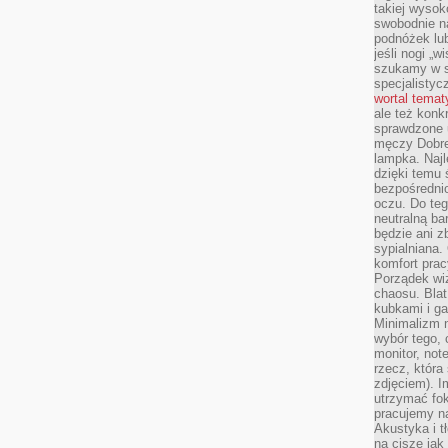
takiej wysok
swobodnie na
podnóżek lu
jeśli nogi „w
szukamy w s
specjalistyc
wortal tema
ale też konk
sprawdzone u
męczy Dobre 
lampka. Najl
dzięki temu 
bezpośredni
oczu. Do te
neutralną ba
będzie ani zb
sypialniana.
komfort prac
Porządek wiz
chaosu. Blat
kubkami i g
Minimalizm 
wybór tego, 
monitor, not
rzecz, która
zdjęciem). I
utrzymać fo
pracujemy n
Akustyka i t
na ciszę jak