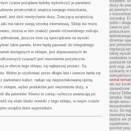
krzesłem. K
amtym czasie pożądane byłoby wykończyć je panelami
służy do pra
po pewnym c
downie przekształcić wnętrza swojego mieszkania,
z koncentrac
neli, jest dziś niesłychanie duży. Znaczącą wziętością
rozrywką. Er
jedno i drug
z, jaki ma także swoją stronkę internetową. Sklep ów może
zawsze jest
owaru, można w nim znaleźć panele różnorodnego rodzaju.
poduszkami 
lędźwiowego
e półmatowe, jeszcze inne są sporządzane na wysoki
dziennie sp
jest prioryt
ybrać takie panele, które będą pasować do integralnego
regulacją wy
paneli dostępnych w sklepie, jest dopasowanych do
takiej wysok
swobodnie na
ółczesnych czasach jest niezmiernie pożyteczne.
podnóżek lu
ą w ofercie tego sklepu, są najlepszej postaci. Są
jeśli nogi „w
szukamy w s
ia. Wolno je użytkować przez długie lata i zawsze będą się
specjalistyc
wortal tema
 parkietami kalisz, raduje się nieposzlakowaną opinią.
ale też konk
m sklepie, wybór produktów jest niezmiernie duży, a
sprawdzone u
męczy Dobre 
li dla petentów. Klienci to cenią i ochoczo powracają po
lampka. Najl
eśli się stale śledzi nowinki z tego sklepu, w owym czasie
dzięki temu 
bezpośredni
ęsto urządza duże wyprzedaże.
oczu. Do te
neutralną ba
będzie ani zb
sypialniana.
komfort prac