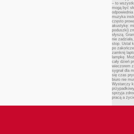
– to wszyst
mogą być sł
odpowiednia
muzyka instr
często prowa
akustykę: mi
poduszki) zm
słyszą. Gran
nie zadziała
stop. Ustal 
po zakończen
zamknij lapt
lampkę. Może
cały dzień p
wieczorem z
sygnał dla m
się czas pr
biuro nie mu
Wystarczy k
przypadkowy 
sprzyja zdro
pracą a życ