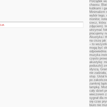
Porządek wiz
chaosu. Blat
kubkami i g
Minimalizm 
wybór tego, 
monitor, not
rzecz, która
CJA
zdjęciem). I
utrzymać fo
pracujemy n
Akustyka i t
na ciszę jak
– to wszyst
mogą być sł
odpowiednia
muzyka instr
często prowa
akustykę: mi
poduszki) zm
słyszą. Gran
nie zadziała
stop. Ustal 
po zakończen
zamknij lapt
lampkę. Może
cały dzień p
wieczorem z
sygnał dla m
się czas pr
biuro nie mu