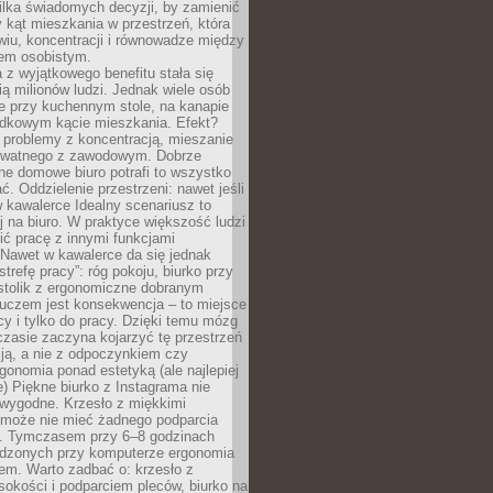
ilka świadomych decyzji, by zamienić
kąt mieszkania w przestrzeń, która
wiu, koncentracji i równowadze między
iem osobistym.
 z wyjątkowego benefitu stała się
ą milionów ludzi. Jednak wiele osób
e przy kuchennym stole, na kanapie
adkowym kącie mieszkania. Efekt?
 problemy z koncentracją, mieszanie
rywatnego z zawodowym. Dobrze
ne domowe biuro potrafi to wszystko
. Oddzielenie przestrzeni: nawet jeśli
 kawalerce Idealny scenariusz to
 na biuro. W praktyce większość ludzi
ć pracę z innymi funkcjami
 Nawet w kawalerce da się jednak
trefę pracy”: róg pokoju, biurko przy
stolik z ergonomiczne dobranym
luczem jest konsekwencja – to miejsce
cy i tylko do pracy. Dzięki temu mózg
zasie zaczyna kojarzyć tę przestrzeń
ją, a nie z odpoczynkiem czy
gonomia ponad estetyką (ale najlepiej
ie) Piękne biurko z Instagrama nie
 wygodne. Krzesło z miękkimi
może nie mieć żadnego podparcia
. Tymczasem przy 6–8 godzinach
ędzonych przy komputerze ergonomia
etem. Warto zadbać o: krzesło z
sokości i podparciem pleców, biurko na