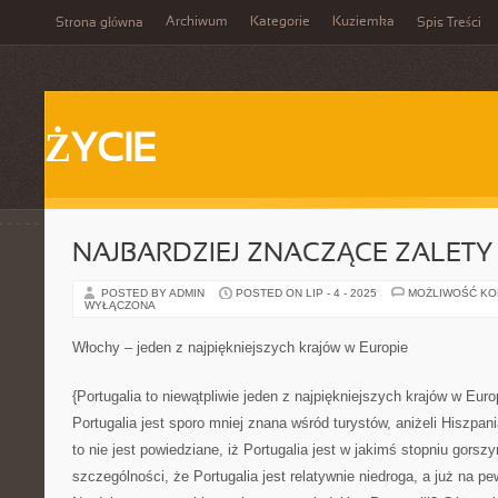
Archiwum
Kategorie
Kuziemka
Strona główna
Spis Treści
ŻYCIE
NAJBARDZIEJ ZNACZĄCE ZALETY
POSTED BY ADMIN
POSTED ON LIP - 4 - 2025
MOŻLIWOŚĆ K
WYŁĄCZONA
Włochy – jeden z najpiękniejszych krajów w Europie
{Portugalia to niewątpliwie jeden z najpiękniejszych krajów w Euro
Portugalia jest sporo mniej znana wśród turystów, aniżeli Hiszpani
to nie jest powiedziane, iż Portugalia jest w jakimś stopniu gor
szczególności, że Portugalia jest relatywnie niedroga, a już na p