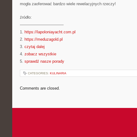
mogła zaoferować bardzo wiele rewelacyjnych rzeczy!
źródło:
———————————
1.
https://lapoloniayacht.com.pl
2.
https://meduzagold.pl
3.
czytaj dalej
4.
zobacz wszystkie
5.
sprawdź nasze porady
CATEGORIES:
KULINARIA
Comments are closed.