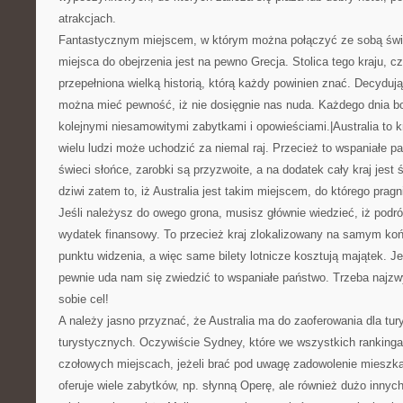
atrakcjach.
Fantastycznym miejscem, w którym można połączyć ze sobą świe
miejsca do obejrzenia jest na pewno Grecja. Stolica tego kraju, czy
przepełniona wielką historią, którą każdy powinien znać. Decydują
można mieć pewność, iż nie dosięgnie nas nuda. Każdego dnia 
kolejnymi niesamowitymi zabytkami i opowieściami.|Australia to k
wielu ludzi może uchodzić za niemal raj. Przecież to wspaniałe p
świeci słońce, zarobki są przyzwoite, a na dodatek cały kraj jest
dziwi zatem to, iż Australia jest takim miejscem, do którego pragn
Jeśli należysz do owego grona, musisz głównie wiedzieć, iż podró
wydatek finansowy. To przecież kraj zlokalizowany na samym koń
punktu widzenia, a więc same bilety lotnicze kosztują majątek. Je
pewnie uda nam się zwiedzić to wspaniałe państwo. Trzeba najzwy
sobie cel!
A należy jasno przyznać, że Australia ma do zaoferowania dla tur
turystycznych. Oczywiście Sydney, które we wszystkich ranking
czołowych miejscach, jeżeli brać pod uwagę zadowolenie mieszk
oferuje wiele zabytków, np. słynną Operę, ale również dużo innyc