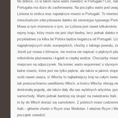
No dobrze, co w takim razie warto zwiedzić w Portugalii? Cóż, na
Portugalia ma dużo do zaoferowania. Na początku warto pod uwag
Lizbona to stolica oraz największe miasto w Portugalii. To równie
mieszkańcom zdecydowanie daleko do stereotypu typowego Port
Mowa w tym momencie o tym, że Lizbona jest nawet kilkukrotnie b
rejony kraju, który może nie jest zbyt biedny, lecz jednak dalek
przykładowo za kilka lat Polska będzie bogatsza od Portugalii. Li
najpiękniejszych stolic europejskich, choćby z takiego powodu, ż
Jeżeli już mowa o klimacie, nie można nie napisać o pięknych pla
miłośników plażowania i kąpieli w ciepłej wodzie. Chociażby mias
miejscem na odpoczynek. Na koniec warto wspomnieć o słynnym m
ładne miasto, które jest nie tylko piękne, ale także w jakimś stopn
osób nawet uważa, iż Włochy to najładniejszy kraj na całym świec
tak powszechnemu uwielbieniu Włoch, w końcu Włochy oferują nie 
doskonałą pogodę, ale także dały dla nas wybitnych artystów, p
samochody. Warto jednak bardziej się skupić na zwiedzaniu Italii.
to by do Włoch dostać się samolotem. Z polskich miast codziennie
Italii – głównie chodzi o Rzym oraz Mediolan. I właśnie Rzym i M
początek zwiedzić.