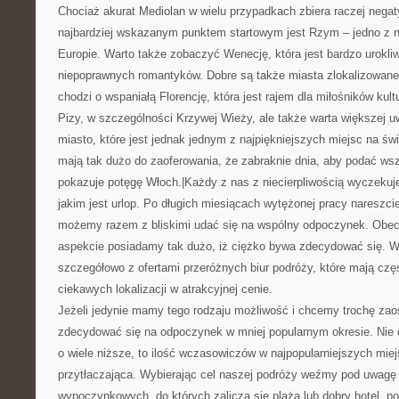
Chociaż akurat Mediolan w wielu przypadkach zbiera raczej nega
najbardziej wskazanym punktem startowym jest Rzym – jedno z 
Europie. Warto także zobaczyć Wenecję, która jest bardzo urokl
niepoprawnych romantyków. Dobre są także miasta zlokalizowane 
chodzi o wspaniałą Florencję, która jest rajem dla miłośników kul
Pizy, w szczególności Krzywej Wieży, ale także warta większej u
miasto, które jest jednak jednym z najpiękniejszych miejsc na św
mają tak dużo do zaoferowania, że zabraknie dnia, aby podać wsz
pokazuje potęgę Włoch.|Każdy z nas z niecierpliwością wyczekuj
jakim jest urlop. Po długich miesiącach wytężonej pracy nareszci
możemy razem z bliskimi udać się na wspólny odpoczynek. Obe
aspekcie posiadamy tak dużo, iż ciężko bywa zdecydować się. W
szczegółowo z ofertami przeróżnych biur podróży, które mają czę
ciekawych lokalizacji w atrakcyjnej cenie.
Jeżeli jedynie mamy tego rodzaju możliwość i chcemy trochę zao
zdecydować się na odpoczynek w mniej popularnym okresie. Nie 
o wiele niższe, to ilość wczasowiczów w najpopularniejszych miej
przytłaczająca. Wybierając cel naszej podróży weźmy pod uwagę
wypoczynkowych, do których zalicza się plaża lub dobry hotel, p