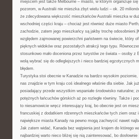
miejscem jest także Melbourne – miasto, w którym organizuje si
pozorom, w Australii nie mieszka zbyt wielu ludzi – ok. 20 milio
że zdecydowana większość mieszkańców Australii mieszka w du
wschodniej części kraju – chociaż jest również duże miasto Perth,
zachodzie, zatem jego mieszkańcy są jakby trochę odosobnieni.|
względem zajmowanej powierzchni państwem na świecie, który o
pięknych widoków oraz pozostałych atrakcji tego typu. Równocześ
stosunkowo mało doceniona przez turystów ze świata – osoby z E
wolą wybrać się do odleglejszych i nieco bardziej egzotycznych m
błędem.
Turystyka stoi obecnie w Kanadzie na bardzo wysokim poziomie, 
nas znajdzie w tym kraju coś idealnego właśnie dla siebie. Jak już
posiadający przede wszystkim wspaniałe środowisko naturalne; z
potężnych łańcuchów górskich aż po rozległe równiny. Także i p
to niesamowicie wręcz interesujący kraj, bo obecnie jest on miesza
francuskiej z dodatkiem rdzennych mieszkańców tych ziem oraz i
największe miasta Kanady na pewno mogą zachwycić nawet najb
Jak zatem widać, Kanada bez wątpienia jest krajem do którego wa
najbardziej warto nieco bliżej się nią zainteresować, bo dosłown