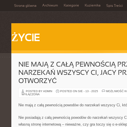
Archiwum
Kategorie
Kuziemka
Strona główna
Spis Treści
ŻYCIE
NIE MAJĄ Z CAŁĄ PEWNOŚCIĄ P
NARZEKAŃ WSZYSCY CI, JACY P
OTWORZYĆ
POSTED BY ADMIN
POSTED ON SIE - 13 - 2025
MOŻLIWOŚĆ 
WYŁĄCZONA
Nie mają z całą pewnością powodów do narzekań wszyscy Ci, któ
Nie posiadają z całą pewnością powodów do narzekań wszyscy Ci,
własną stronę internetową – nieważne, czy gra toczy się o e-skle