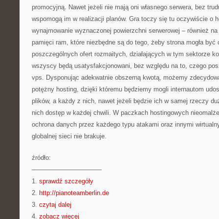
promocyjną. Nawet jeżeli nie mają oni własnego serwera, bez trudu
wspomogą im w realizacji planów. Gra toczy się tu oczywiście o h
wynajmowanie wyznaczonej powierzchni serwerowej – również na d
pamięci ram, które niezbędne są do tego, żeby strona mogła by
poszczególnych ofert rozmaitych, działających w tym sektorze ko
wszyscy będą usatysfakcjonowani, bez względu na to, czego posz
vps. Dysponując adekwatnie obszerną kwotą, możemy zdecydowa
potężny hosting, dzięki któremu będziemy mogli internautom udos
plików, a każdy z nich, nawet jeżeli będzie ich w samej rzeczy d
nich dostęp w każdej chwili. W paczkach hostingowych nieomalże
ochrona danych przez każdego typu atakami oraz innymi wirtualn
globalnej sieci nie brakuje.
źródło:
———————————
1.
sprawdź szczegóły
2.
http://pianoteamberlin.de
3.
czytaj dalej
4.
zobacz więcej