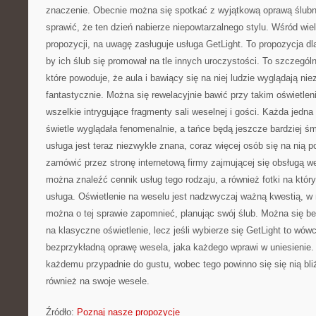
znaczenie. Obecnie można się spotkać z wyjątkową oprawą ślubną
sprawić, że ten dzień nabierze niepowtarzalnego stylu. Wśród wie
propozycji, na uwagę zasługuje usługa GetLight. To propozycja dl
by ich ślub się promował na tle innych uroczystości. To szczegól
które powoduje, że aula i bawiący się na niej ludzie wyglądają ni
fantastycznie. Można się rewelacyjnie bawić przy takim oświetle
wszelkie intrygujące fragmenty sali weselnej i gości. Każda jedna
świetle wyglądała fenomenalnie, a tańce będą jeszcze bardziej ś
usługa jest teraz niezwykle znana, coraz więcej osób się na nią
zamówić przez stronę internetową firmy zajmującej się obsługą we
można znaleźć cennik usług tego rodzaju, a również fotki na któr
usługa. Oświetlenie na weselu jest nadzwyczaj ważną kwestią, w 
można o tej sprawie zapomnieć, planując swój ślub. Można się b
na klasyczne oświetlenie, lecz jeśli wybierze się GetLight to wów
bezprzykładną oprawę wesela, jaka każdego wprawi w uniesienie. 
każdemu przypadnie do gustu, wobec tego powinno się się nią bli
również na swoje wesele.
Źródło:
Poznaj nasze propozycje