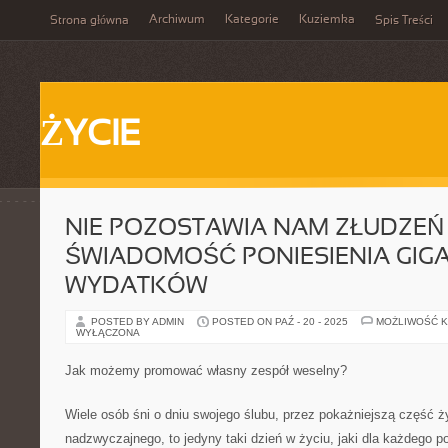
Archiwum
Kategorie
Kuziemka
Strona główna
Spis Treści
ŻYCIE
NIE POZOSTAWIA NAM ZŁUDZEŃ
ŚWIADOMOŚĆ PONIESIENIA GIG
WYDATKÓW
POSTED BY ADMIN
POSTED ON PAŹ - 20 - 2025
MOŻLIWOŚĆ 
WYŁĄCZONA
Jak możemy promować własny zespół weselny?
Wiele osób śni o dniu swojego ślubu, przez pokażniejszą część ż
nadzwyczajnego, to jedyny taki dzień w życiu, jaki dla każdego p