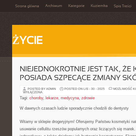
Archiwum
Kategorie
Kuziemka
Strona główna
Spis Treści
ŻYCIE
NIEJEDNOKROTNIE JEST TAK, ŻE
POSIADA SZPECĄCE ZMIANY SK
POSTED BY ADMIN
POSTED ON LIS - 30 - 2025
MOŻLIWOŚĆ 
WYŁĄCZONA
Tagi:
choroby
,
lekarze
,
medycyna
,
zdrowie
W dawnych czasach ludzie sporadycznie chodzili do dentysty
Witamy w sklepie drogeryjnym! Oferujemy Państwu kosmetyki natu
usuwanie cellulitu rzeszów popularnych oraz liczących się marek