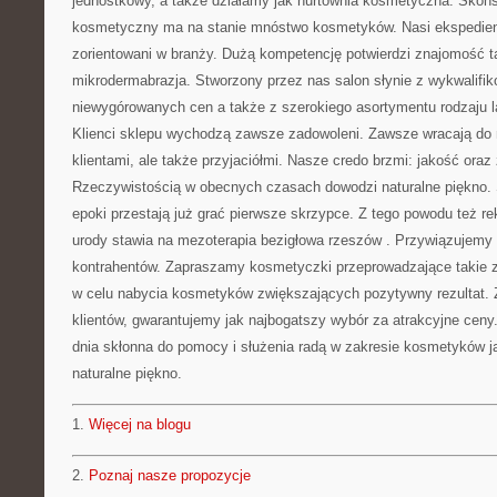
jednostkowy, a także działamy jak hurtownia kosmetyczna. Skon
kosmetyczny ma na stanie mnóstwo kosmetyków. Nasi ekspedienci
zorientowani w branży. Dużą kompetencję potwierdzi znajomość t
mikrodermabrazja. Stworzony przez nas salon słynie z wykwalifik
niewygórowanych cen a także z szerokiego asortymentu rodzaju l
Klienci sklepu wychodzą zawsze zadowoleni. Zawsze wracają do na
klientami, ale także przyjaciółmi. Nasze credo brzmi: jakość oraz
Rzeczywistością w obecnych czasach dowodzi naturalne piękno. 
epoki przestają już grać pierwsze skrzypce. Z tego powodu też 
urody stawia na mezoterapia bezigłowa rzeszów . Przywiązujemy 
kontrahentów. Zapraszamy kosmetyczki przeprowadzające takie z
w celu nabycia kosmetyków zwiększających pozytywny rezultat
klientów, gwarantujemy jak najbogatszy wybór za atrakcyjne ceny
dnia skłonna do pomocy i służenia radą w zakresie kosmetyków ja
naturalne piękno.
1.
Więcej na blogu
2.
Poznaj nasze propozycje