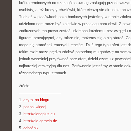
krótkoterminowych na szczególną uwagę zasługują przede wszys
osobisty, a też kredyty chwilówki, które cieszą się aktualnie ob
Tudzież w placówkach poza bankowych jesteśmy w stanie zdobyć
udzielona nam może być zaledwie w przeciągu paru chwil. Z pew
zadłużonych ma prawo zostać udzielona każdemu, bez względu na
figurami pracującymi, czy także nie, możemy się o nią starać. Co
mogą się starać też emeryci i renciści. Dziś tego typu ofert jest
takim razie może prędko zdobyć potrzebną mu gotówkę na samowo
jednak wcześniej przyrównać parę ofert, dzięki czemu z pewnośc
najbardziej atrakcyjną dla nas. Porównania jesteśmy w stanie do
różnorodnego typu stronach.
źródło:
———————————
1.
czytaj na blogu
2.
poznaj więcej
3.
http://dianaplus.eu
4.
http://die-gemein.de
5.
odnośnik