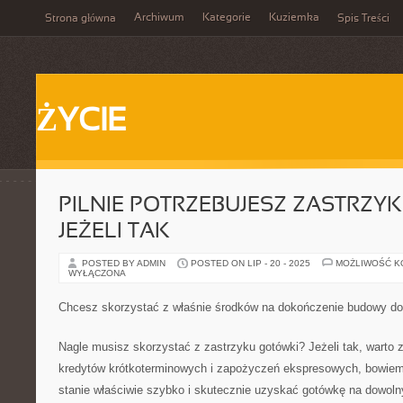
Archiwum
Kategorie
Kuziemka
Strona główna
Spis Treści
ŻYCIE
PILNIE POTRZEBUJESZ ZASTRZY
JEŻELI TAK
POSTED BY ADMIN
POSTED ON LIP - 20 - 2025
MOŻLIWOŚĆ 
WYŁĄCZONA
Chcesz skorzystać z właśnie środków na dokończenie budowy d
Nagle musisz skorzystać z zastrzyku gotówki? Jeżeli tak, warto z
kredytów krótkoterminowych i zapożyczeń ekspresowych, bowiem
stanie właściwie szybko i skutecznie uzyskać gotówkę na dowoln