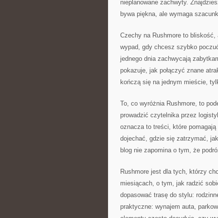
nieplanowane zachwyty. Znajdzies
bywa piękna, ale wymaga szacunku
Czechy na Rushmore to bliskość, al
wypad, gdy chcesz szybko poczuć
jednego dnia zachwycają zabytkam
pokazuje, jak połączyć znane atra
kończą się na jednym mieście, tylk
To, co wyróżnia Rushmore, to pode
prowadzić czytelnika przez logist
oznacza to treści, które pomagają
dojechać, gdzie się zatrzymać, j
blog nie zapomina o tym, że podró
Rushmore jest dla tych, którzy ch
miesiącach, o tym, jak radzić sobi
dopasować trasę do stylu: rodzin
praktyczne: wynajem auta, parkow