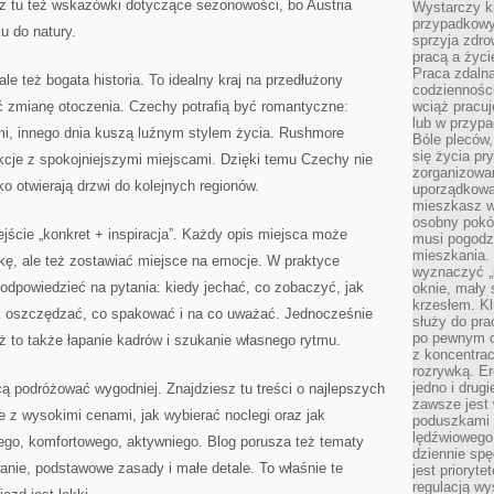
z tu też wskazówki dotyczące sezonowości, bo Austria
Wystarczy k
przypadkowy 
 do natury.
sprzyja zdro
pracą a życ
Praca zdalna
e też bogata historia. To idealny kraj na przedłużony
codzienności
 zmianę otoczenia. Czechy potrafią być romantyczne:
wciąż pracuj
lub w przyp
i, innego dnia kuszą luźnym stylem życia. Rushmore
Bóle pleców,
się życia p
kcje z spokojniejszymi miejscami. Dzięki temu Czechy nie
zorganizowa
o otwierają drzwi do kolejnych regionów.
uporządkować
mieszkasz w
osobny pokój
jście „konkret + inspiracja”. Każdy opis miejsca może
musi pogodzi
mieszkania.
ykę, ale też zostawiać miejsce na emocje. W praktyce
wyznaczyć „s
 odpowiedzieć na pytania: kiedy jechać, co zobaczyć, jak
oknie, mały 
krzesłem. K
ak oszczędzać, co spakować i na co uważać. Jednocześnie
służy do pra
po pewnym c
ż to także łapanie kadrów i szukanie własnego rytmu.
z koncentrac
rozrywką. Er
jedno i drug
cą podróżować wygodniej. Znajdziesz tu treści o najlepszych
zawsze jest
e z wysokimi cenami, jak wybierać noclegi oraz jak
poduszkami 
lędźwiowego
nego, komfortowego, aktywniego. Blog porusza też tematy
dziennie sp
anie, podstawowe zasady i małe detale. To właśnie te
jest prioryt
regulacją wy