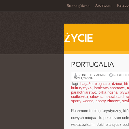
Archiwum
Katego
Strona główna
ŻYCIE
PORTUGALIA
POSTED BY ADMIN
POSTED ON
WYŁĄCZONA
Tagi:
bagaże
,
biegacze
,
dzieci
,
fit
kulturystyka
,
lotnictwo sportowe
,
m
paralotniarstwo
,
piłka nożna
,
pływa
siatkówka
,
siłownia
,
snowboard
,
s
sporty wodne
,
sporty zimowe
,
szy
Rushmore to blog turystyczny, kt
nowych miejsc. To przestrzeń onli
wskazówkami. Jeśli planujesz podró