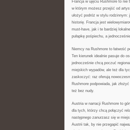
Francja w ujęciu Rushmore to nie ty
w którym możesz przejść od artys
ułożyć podróż w stylu rodzinnym: j
historię. Francja jest wielowymia
must-have, jak i te bardziej lokal
pułapkę pośpiechu, a jednocześnie
Niemcy na Rushmore to łatwość po
Ten kierunek idealnie pasuje do os
jednocześnie chcą poczuć regionaln
miejskich wypadów, ale też dla tyc
zaskoczyć: raz oferują nowoczesn
Rushmore podpowiada, jak złożyć
też bez nudy.
Austria w narracji Rushmore to gó
dla tych, którzy chcą połączyć rel
następnego zanurzasz się w miejs
Austrii tak, by nie przegapić najw