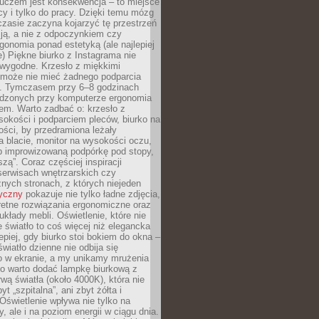
luczem jest konsekwencja – to miejsce
cy i tylko do pracy. Dzięki temu mózg
zasie zaczyna kojarzyć tę przestrzeń
ją, a nie z odpoczynkiem czy
gonomia ponad estetyką (ale najlepiej
ie) Piękne biurko z Instagrama nie
 wygodne. Krzesło z miękkimi
może nie mieć żadnego podparcia
. Tymczasem przy 6–8 godzinach
ędzonych przy komputerze ergonomia
etem. Warto zadbać o: krzesło z
sokości i podparciem pleców, biurko na
ości, by przedramiona leżały
 blacie, monitor na wysokości oczu,
b improwizowaną podpórkę pod stopy,
iszą”. Coraz częściej inspiracji
erwisach wnętrzarskich czy
znych stronach, z których niejeden
tyczny
pokazuje nie tylko ładne zdjęcia,
retne rozwiązania ergonomiczne oraz
kłady mebli. Oświetlenie, które nie
światło to coś więcej niż elegancka
epiej, gdy biurko stoi bokiem do okna –
światło dzienne nie odbija się
o w ekranie, a my unikamy mrużenia
go warto dodać lampkę biurkową z
rwą światła (około 4000K), która nie
yt „szpitalna”, ani zbyt żółta i
 Oświetlenie wpływa nie tylko na
y, ale i na poziom energii w ciągu dnia.