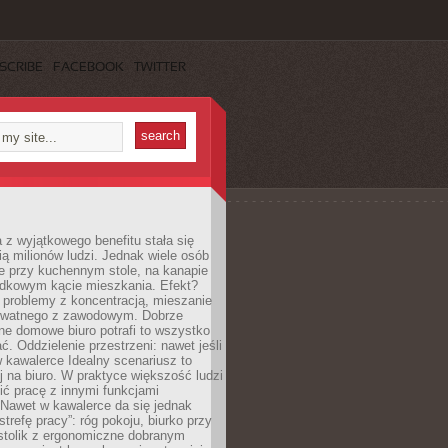
SCRIBE
FACEBOOK
TWITTER
 z wyjątkowego benefitu stała się
ą milionów ludzi. Jednak wiele osób
e przy kuchennym stole, na kanapie
adkowym kącie mieszkania. Efekt?
 problemy z koncentracją, mieszanie
rywatnego z zawodowym. Dobrze
ne domowe biuro potrafi to wszystko
. Oddzielenie przestrzeni: nawet jeśli
 kawalerce Idealny scenariusz to
 na biuro. W praktyce większość ludzi
ć pracę z innymi funkcjami
 Nawet w kawalerce da się jednak
trefę pracy”: róg pokoju, biurko przy
stolik z ergonomiczne dobranym