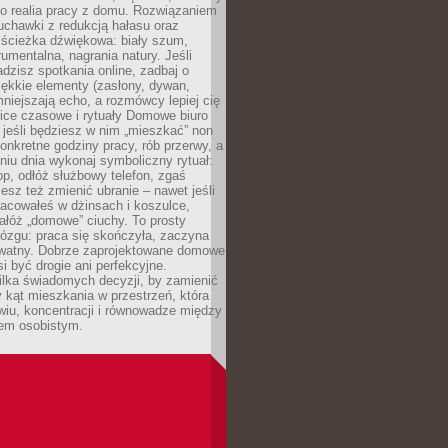
ko realia pracy z domu. Rozwiązaniem
uchawki z redukcją hałasu oraz
 ścieżka dźwiękowa: biały szum,
umentalna, nagrania natury. Jeśli
dzisz spotkania online, zadbaj o
ękkie elementy (zasłony, dywan,
niejszają echo, a rozmówcy lepiej cię
ice czasowe i rytuały Domowe biuro
, jeśli będziesz w nim „mieszkać” non
konkretne godziny pracy, rób przerwy, a
iu dnia wykonaj symboliczny rytuał:
op, odłóż służbowy telefon, zgaś
sz też zmienić ubranie – nawet jeśli
racowałeś w dżinsach i koszulce,
ałóż „domowe” ciuchy. To prosty
ózgu: praca się skończyła, zaczyna
ywatny. Dobrze zaprojektowane domowe
si być drogie ani perfekcyjne.
ilka świadomych decyzji, by zamienić
kąt mieszkania w przestrzeń, która
wiu, koncentracji i równowadze między
iem osobistym.