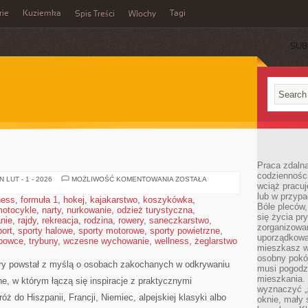
rie
Kuziemka
Tagi
Spis Treści
Włochy
SUB
Praca zdalna
codzienności
PORTUGALIA
 LUT - 1 - 2026
MOŻLIWOŚĆ KOMENTOWANIA
ZOSTAŁA
wciąż pracuj
lub w przyp
ness
,
formuła 1
,
hokej
,
kajakarstwo
,
koszykówka
,
Bóle pleców,
otocykle
,
narty
,
nurkowanie
,
odzież turystyczna
,
się życia p
nie
,
rajdy
,
rekreacja
,
rodzina
,
rowery
,
saneczkarstwo
,
zorganizowa
port
,
sporty halowe
,
sporty motorowe
,
sporty powietrzne
,
uporządkować
bowce
,
trybuny
,
wczesne wychowanie
,
wellness
,
żeglarstwo
mieszkasz w
osobny pokój
óry powstał z myślą o osobach zakochanych w odkrywaniu
musi pogodzi
mieszkania.
ne, w którym łączą się inspiracje z praktycznymi
wyznaczyć „s
ż do Hiszpanii, Francji, Niemiec, alpejskiej klasyki albo
oknie, mały 