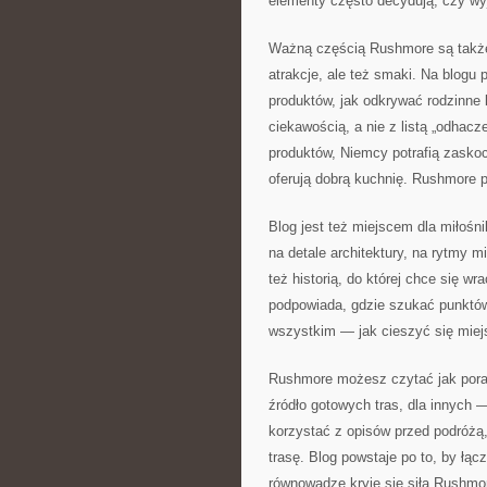
elementy często decydują, czy wyj
Ważną częścią Rushmore są także in
atrakcje, ale też smaki. Na blogu 
produktów, jak odkrywać rodzinne 
ciekawością, a nie z listą „odhacz
produktów, Niemcy potrafią zaskoc
oferują dobrą kuchnię. Rushmore p
Blog jest też miejscem dla miłośn
na detale architektury, na rytmy m
też historią, do której chce się 
podpowiada, gdzie szukać punktów
wszystkim — jak cieszyć się miej
Rushmore możesz czytać jak poradn
źródło gotowych tras, dla innych 
korzystać z opisów przed podróżą,
trasę. Blog powstaje po to, by łą
równowadze kryje się siła Rushmo