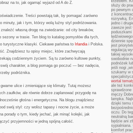
krzesłem. K
obraz na to, jak ogarnąć wyjazd od A do Z.
służy do pra
po pewnym c
z koncentrac
oświadczenie. Treści powstają tak, by pomagać zarówno
rozrywką. Er
 minuty, jak i tym, którzy wolą luźny styl podróżowania.
jedno i drug
zawsze jest
znaleźć własną drogę na zwiedzanie: od city breaków,
poduszkami 
lędźwiowego
e sezony w trasie. Ten blog to katalog pomysłów dla tych,
dziennie sp
lko turystyczne klasyki. Ciekawe państwa to
Irlandia
i Polska.
jest prioryt
regulacją wy
ć. Znajdziesz tu opisy miejsc, które zachwycają
takiej wysok
 urzekają codziennym życiem. Są tu zarówno kultowe punkty,
swobodnie na
podnóżek lu
ma swój charakter, a blog pomaga go poczuć — bez nadęcia,
jeśli nogi „w
szukamy w s
trzeby podróżnika.
specjalistyc
wortal tema
ale też konk
gwarne ulice i zmieniające się klimaty. Tutaj możesz
sprawdzone u
ych zaułków, ale równie dobrze zaplanować przygodę na
męczy Dobre 
lampka. Najl
ednocześnie głośna i energetyczna. Na blogu znajdziesz
dzięki temu 
pod swój styl: czy wolisz tapasy i nocne życie, a może
bezpośredni
oczu. Do te
na porady o tym, kiedy jechać, jak minąć kolejki, jak
neutralną ba
będzie ani zb
łączyć przyjemności w jedną spójną całość.
sypialniana.
komfort prac