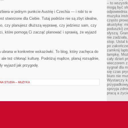
– to wszyst
mogą być sł
zbiera w jednym punkcie Austrię i Czechia — i robi to w
odpowiednia
muzyka instr
 stworzone dla Ciebie. Tutaj podróże nie są zbyt idealne,
często prowa
akustykę: mi
ego, czy planujesz dłuższą wyprawę, czy jedziesz sam, czy
poduszki) zm
ści, które pomogą Ci zacząć planować i sprawią, że wyjazd
słyszą. Gran
nie zadziała
stop. Ustal 
po zakończen
zamknij lapt
 ubrana w konkretne wskazówki. To blog, który zachęca do
lampkę. Może
, ale też chłonąć kulturę. Podróżuj mądrze, planuj rozsądnie,
cały dzień p
wieczorem z
żdy wyjazd jak przygodę.
sygnał dla m
się czas pr
biuro nie mu
Wystarczy k
NA STUDIA – MUZYKA
przypadkowy 
sprzyja zdro
pracą a życ