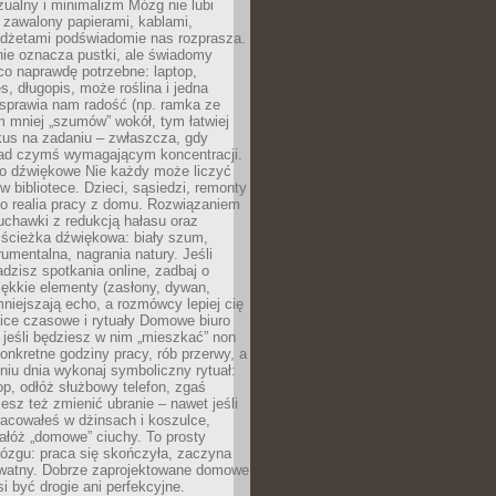
ualny i minimalizm Mózg nie lubi
 zawalony papierami, kablami,
adżetami podświadomie nas rozprasza.
nie oznacza pustki, ale świadomy
co naprawdę potrzebne: laptop,
es, długopis, może roślina i jedna
 sprawia nam radość (np. ramka ze
m mniej „szumów” wokół, tym łatwiej
kus na zadaniu – zwłaszcza, gdy
ad czymś wymagającym koncentracji.
ło dźwiękowe Nie każdy może liczyć
 w bibliotece. Dzieci, sąsiedzi, remonty
ko realia pracy z domu. Rozwiązaniem
uchawki z redukcją hałasu oraz
 ścieżka dźwiękowa: biały szum,
umentalna, nagrania natury. Jeśli
dzisz spotkania online, zadbaj o
ękkie elementy (zasłony, dywan,
niejszają echo, a rozmówcy lepiej cię
ice czasowe i rytuały Domowe biuro
, jeśli będziesz w nim „mieszkać” non
konkretne godziny pracy, rób przerwy, a
iu dnia wykonaj symboliczny rytuał:
op, odłóż służbowy telefon, zgaś
sz też zmienić ubranie – nawet jeśli
racowałeś w dżinsach i koszulce,
ałóż „domowe” ciuchy. To prosty
ózgu: praca się skończyła, zaczyna
ywatny. Dobrze zaprojektowane domowe
si być drogie ani perfekcyjne.