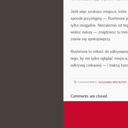
Jeśli więc szukasz miejsca, które 
sposób przystępny — Rushmore jest
tylko osiągalne. Niezależnie od t
wolisz naturę — znajdziesz tu tre
stanie się spokojniejszy.
Rushmore to miłość do odkrywania
tego, by nie tylko oglądać miejsca
odkrywaj ciekawiej — i traktuj ka
CATEGORIES:
EGZAMIN WSTĘPNY 
Comments are closed.