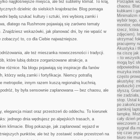
lko najgłośniejsze miejsca, ale też subtelny klimat. To kraj,
Porządek wiz
chaosu. Blat
tycznych dzielnic do sielskich krajobrazów. Blog pomaga
kubkami i g
Minimalizm 
edni będą szukać kultury i sztuki, inni wybiorą zamki i
wybór tego, 
rowa, dlatego na Rushmore pojawiają się zarówno tematy
monitor, not
rzecz, która
ne. Znajdziesz wskazówki, jak planować dni, by nie wpaść w
zdjęciem). I
 zobaczyć to, co dla Ciebie najważniejsze.
utrzymać fo
pracujemy n
Akustyka i t
dróżowania, ale też mieszanka nowoczesności i tradycji.
na ciszę jak
– to wszyst
ób, które lubią dobrze zorganizowane atrakcje, a
mogą być sł
odpowiednia
e różnice. Na blogu pojawiają się inspiracje dla fanów
muzyka instr
h, którzy wolą zamki i fortyfikacje. Niemcy potrafią
często prowa
akustykę: mi
e metropolie, innym razem kuszą regionalną kuchnią.
poduszki) zm
 podróż, by była sensownie zaplanowana — bez chaosu, ale
słyszą. Gran
nie zadziała
stop. Ustal 
po zakończen
zamknij lapt
ry, elegancja miast oraz przestrzeń do oddechu. To kierunek
lampkę. Może
cały dzień p
aks: jednego dnia wędrujesz po alpejskich trasach, a
wieczorem z
kim klimacie. Blog pokazuje, jak zaplanować wyjazd w
sygnał dla m
się czas pr
ażniejszych punktów, ale też by zostawić sobie przestrzeń na
biuro nie mu