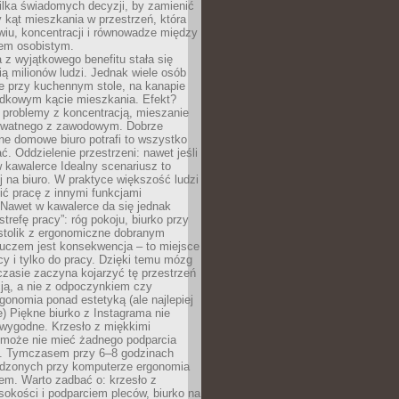
ilka świadomych decyzji, by zamienić
kąt mieszkania w przestrzeń, która
wiu, koncentracji i równowadze między
iem osobistym.
 z wyjątkowego benefitu stała się
ą milionów ludzi. Jednak wiele osób
e przy kuchennym stole, na kanapie
adkowym kącie mieszkania. Efekt?
 problemy z koncentracją, mieszanie
rywatnego z zawodowym. Dobrze
ne domowe biuro potrafi to wszystko
. Oddzielenie przestrzeni: nawet jeśli
 kawalerce Idealny scenariusz to
 na biuro. W praktyce większość ludzi
ć pracę z innymi funkcjami
 Nawet w kawalerce da się jednak
trefę pracy”: róg pokoju, biurko przy
stolik z ergonomiczne dobranym
luczem jest konsekwencja – to miejsce
cy i tylko do pracy. Dzięki temu mózg
zasie zaczyna kojarzyć tę przestrzeń
ją, a nie z odpoczynkiem czy
gonomia ponad estetyką (ale najlepiej
ie) Piękne biurko z Instagrama nie
 wygodne. Krzesło z miękkimi
może nie mieć żadnego podparcia
. Tymczasem przy 6–8 godzinach
ędzonych przy komputerze ergonomia
etem. Warto zadbać o: krzesło z
sokości i podparciem pleców, biurko na