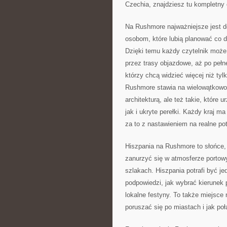
Czechia, znajdziesz tu kompletny 
Na Rushmore najważniejsze jest d
osobom, które lubią planować co do
Dzięki temu każdy czytelnik może 
przez trasy objazdowe, aż po pełn
którzy chcą widzieć więcej niż ty
Rushmore stawia na wielowątkowoś
architekturą, ale też takie, które
jak i ukryte perełki. Każdy kraj 
za to z nastawieniem na realne po
Hiszpania na Rushmore to słońce, 
zanurzyć się w atmosferze portow
szlakach. Hiszpania potrafi być j
podpowiedzi, jak wybrać kierunek 
lokalne festyny. To także miejsce 
poruszać się po miastach i jak po