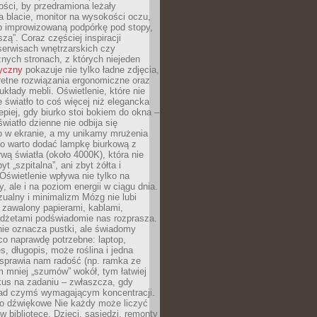
ości, by przedramiona leżały
 blacie, monitor na wysokości oczu,
b improwizowaną podpórkę pod stopy,
iszą”. Coraz częściej inspiracji
erwisach wnętrzarskich czy
znych stronach, z których niejeden
tyczny
pokazuje nie tylko ładne zdjęcia,
retne rozwiązania ergonomiczne oraz
kłady mebli. Oświetlenie, które nie
światło to coś więcej niż elegancka
epiej, gdy biurko stoi bokiem do okna –
światło dzienne nie odbija się
o w ekranie, a my unikamy mrużenia
go warto dodać lampkę biurkową z
rwą światła (około 4000K), która nie
yt „szpitalna”, ani zbyt żółta i
 Oświetlenie wpływa nie tylko na
y, ale i na poziom energii w ciągu dnia.
ualny i minimalizm Mózg nie lubi
 zawalony papierami, kablami,
adżetami podświadomie nas rozprasza.
nie oznacza pustki, ale świadomy
co naprawdę potrzebne: laptop,
es, długopis, może roślina i jedna
 sprawia nam radość (np. ramka ze
m mniej „szumów” wokół, tym łatwiej
kus na zadaniu – zwłaszcza, gdy
ad czymś wymagającym koncentracji.
ło dźwiękowe Nie każdy może liczyć
 w bibliotece. Dzieci, sąsiedzi, remonty