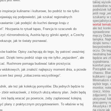
azd jest lekki.
takiej wysok
swobodnie na
podnóżek lu
spiracje kulinarne i kulturowe, bo podróż to nie tylko
jeśli nogi „w
pojawiają się podpowiedzi, jak szukać regionalnych
szukamy w s
specjalistyc
kawiarnie i jak podejść do kuchni danego kraju z
wortal tema
ale też konk
eń”. Hiszpania to rytuał tapas, Francja to szacunek do
sprawdzone u
zyć różnorodnością, Austria łączy górski apetyt, a Czechy
męczy Dobre 
lampka. Najl
okazuje, jak te światy poznawać.
dzięki temu 
bezpośredni
oczu. Do te
ików kadrów. Opisy zachęcają do tego, by patrzeć uważniej:
neutralną ba
iast. Dzięki temu podróż staje się nie tylko „wyjazdem”, ale
będzie ani zb
sypialniana.
wracać. Rushmore pomaga budować takie przeżycia:
komfort prac
Porządek wiz
 widokowych, jak znaleźć najlepszy moment dnia, a przede
chaosu. Blat
scem bez presji „zobaczenia wszystkiego”.
kubkami i g
Minimalizm 
wybór tego, 
ik, ale też jak kolekcję pomysłów. Dla jednych będzie to
monitor, not
rzecz, która
— zbiór wskazówek, z których ułożą własny plan. Jedni będą
zdjęciem). I
 inni będą wracać po powrocie, żeby zaplanować kolejną
utrzymać fo
pracujemy n
czyć plany z praktycznym przygotowaniem. To właśnie w tej
Akustyka i t
na ciszę jak
re.