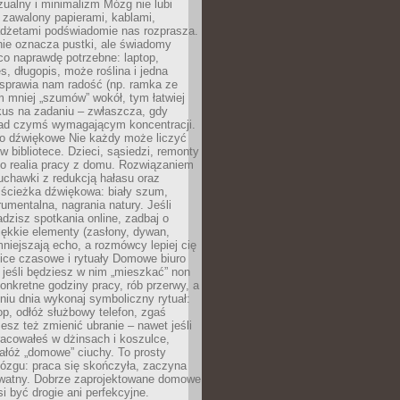
ualny i minimalizm Mózg nie lubi
 zawalony papierami, kablami,
adżetami podświadomie nas rozprasza.
nie oznacza pustki, ale świadomy
co naprawdę potrzebne: laptop,
es, długopis, może roślina i jedna
 sprawia nam radość (np. ramka ze
m mniej „szumów” wokół, tym łatwiej
kus na zadaniu – zwłaszcza, gdy
ad czymś wymagającym koncentracji.
ło dźwiękowe Nie każdy może liczyć
 w bibliotece. Dzieci, sąsiedzi, remonty
ko realia pracy z domu. Rozwiązaniem
uchawki z redukcją hałasu oraz
 ścieżka dźwiękowa: biały szum,
umentalna, nagrania natury. Jeśli
dzisz spotkania online, zadbaj o
ękkie elementy (zasłony, dywan,
niejszają echo, a rozmówcy lepiej cię
ice czasowe i rytuały Domowe biuro
, jeśli będziesz w nim „mieszkać” non
konkretne godziny pracy, rób przerwy, a
iu dnia wykonaj symboliczny rytuał:
op, odłóż służbowy telefon, zgaś
sz też zmienić ubranie – nawet jeśli
racowałeś w dżinsach i koszulce,
ałóż „domowe” ciuchy. To prosty
ózgu: praca się skończyła, zaczyna
ywatny. Dobrze zaprojektowane domowe
si być drogie ani perfekcyjne.