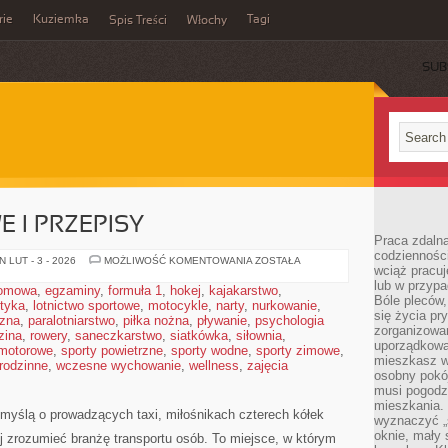
rie
Kuziemka
Tagi
Spis Treści
Włochy
SUB
 I PRZEPISY
Praca zdalna
codzienności
PRAWO
 LUT - 3 - 2026
MOŻLIWOŚĆ KOMENTOWANIA
ZOSTAŁA
wciąż pracuj
DROGOWE
I
lub w przyp
domowa
,
egzaminy
,
formuła 1
,
hokej
,
kajakarstwo
,
PRZEPISY
Bóle pleców,
styka
,
lotnictwo sportowe
,
motocykle
,
narty
,
nurkowanie
,
się życia p
czna
,
paralotniarstwo
,
piłka nożna
,
pływanie
,
psychologia
zorganizowa
zina
,
rowery
,
saneczkarstwo
,
siatkówka
,
siłownia
,
uporządkować
 motorowe
,
sporty powietrzne
,
sporty wodne
,
sporty zimowe
,
mieszkasz w
 rodzinne
,
wczesne wychowanie
,
wellness
,
zajęcia
osobny pokój
musi pogodzi
mieszkania.
 myślą o prowadzących taxi, miłośnikach czterech kółek
wyznaczyć „s
oknie, mały 
ej zrozumieć branżę transportu osób. To miejsce, w którym