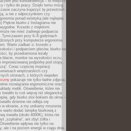
luczem jest konsekwencja – to miejsce
cy i tylko do pracy. Dzięki temu mózg
zasie zaczyna kojarzyć tę przestrzeń
ją, a nie z odpoczynkiem czy
gonomia ponad estetyką (ale najlepiej
ie) Piękne biurko z Instagrama nie
 wygodne. Krzesło z miękkimi
może nie mieć żadnego podparcia
. Tymczasem przy 6–8 godzinach
ędzonych przy komputerze ergonomia
etem. Warto zadbać o: krzesło z
sokości i podparciem pleców, biurko na
ości, by przedramiona leżały
 blacie, monitor na wysokości oczu,
b improwizowaną podpórkę pod stopy,
iszą”. Coraz częściej inspiracji
erwisach wnętrzarskich czy
znych stronach, z których niejeden
tyczny
pokazuje nie tylko ładne zdjęcia,
retne rozwiązania ergonomiczne oraz
kłady mebli. Oświetlenie, które nie
światło to coś więcej niż elegancka
epiej, gdy biurko stoi bokiem do okna –
światło dzienne nie odbija się
o w ekranie, a my unikamy mrużenia
go warto dodać lampkę biurkową z
rwą światła (około 4000K), która nie
yt „szpitalna”, ani zbyt żółta i
 Oświetlenie wpływa nie tylko na
y, ale i na poziom energii w ciągu dnia.