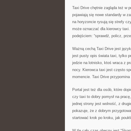
Taxi Drive chętnie zagląda też w 
pojawiają się nowe standardy w zakr
na horyzoncie rysują się strefy cz
może oznaczać dla kierowcy taxi. 
podejściem: “sprawdź, policz, prze
Ważną cechą Taxi Drive jest język,
jest pusty opis świata taxi, tylko
jedzie na lotnisko, ktoś wraca z p
nocy. Kierowca taxi jest często s
momencie. Taxi Drive przypomina o 
Portal jest też dla osób, które dop
czy taxi to dobry pomysł na pracę,
jednej strony jest wolność, z drugi
pokazuje, że z dobrym przygotowa
startować krok po kroku, jak pouk
W tle cały czas obecny jest “Skor