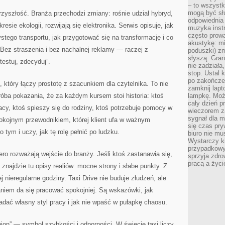
– to wszyst
mogą być sł
przyszłość. Branża przechodzi zmiany: rośnie udział hybryd,
odpowiednia
esie ekologii, rozwijają się elektronika. Serwis opisuje, jak
muzyka instr
często prowa
ystego transportu, jak przygotować się na transformację i co
akustykę: mi
Bez straszenia i bez nachalnej reklamy — raczej z
poduszki) zm
słyszą. Gran
testuj, zdecyduj”.
nie zadziała
stop. Ustal 
po zakończen
 który łączy prostotę z szacunkiem dla czytelnika. To nie
zamknij lapt
 próba pokazania, że za każdym kursem stoi historia: ktoś
lampkę. Może
cały dzień p
racy, ktoś spieszy się do rodziny, ktoś potrzebuje pomocy w
wieczorem z
sygnał dla m
pokojnym przewodnikiem, której klient ufa w ważnym
się czas pr
tym i uczy, jak tę rolę pełnić po ludzku.
biuro nie mu
Wystarczy k
przypadkowy 
iero rozważają wejście do branży. Jeśli ktoś zastanawia się,
sprzyja zdro
pracą a życ
 znajdzie tu opisy realiów: mocne strony i słabe punkty. Z
ej nieregularne godziny. Taxi Drive nie buduje złudzeń, ale
niem da się pracować spokojniej. Są wskazówki, jak
ładać własny styl pracy i jak nie wpaść w pułapkę chaosu.
pion” — symbol szybkości i odporności. W świecie taxi liczy