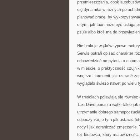
przemieszczania, obok autobusów, 
się dynamika w różnych porach dni
planować pracę, by wykorzystywa
o tym, jak taxi może być usługą 
psuje albo ktoś ma do przewiezie
Nie brakuje wątków typowo motory
Serwis potrafi opisać charakter r
odpowiedzieć na pytania o automa
w mieście, o praktyczność czujnik
wnętrza i karoserii: jak usuwać zap
wyglądało świeżo nawet po wielu t
W treściach pojawiają się również 
Taxi Drive porusza wątki takie jak
utrzymanie dobrego samopoczucia
odpoczynku, o tym jak ustawić fote
nocy i jak ograniczać zmęczenie. 
też kierowca, który ma uważność.