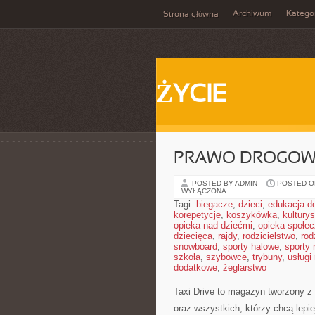
Archiwum
Katego
Strona główna
ŻYCIE
PRAWO DROGOWE
POSTED BY ADMIN
POSTED ON
WYŁĄCZONA
Tagi:
biegacze
,
dzieci
,
edukacja 
korepetycje
,
koszykówka
,
kultury
opieka nad dziećmi
,
opieka społe
dziecięca
,
rajdy
,
rodzicielstwo
,
rod
snowboard
,
sporty halowe
,
sporty
szkoła
,
szybowce
,
trybuny
,
usługi
dodatkowe
,
żeglarstwo
Taxi Drive to magazyn tworzony z
oraz wszystkich, którzy chcą lepi