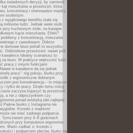
ilka świadomych decyzji, by zamienić
kąt mieszkania w przestrzeń, która
wiu, koncentracji i równowadze między
iem osobistym.
 z wyjątkowego benefitu stała się
ą milionów ludzi. Jednak wiele osób
e przy kuchennym stole, na kanapie
adkowym kącie mieszkania. Efekt?
 problemy z koncentracją, mieszanie
rywatnego z zawodowym. Dobrze
ne domowe biuro potrafi to wszystko
. Oddzielenie przestrzeni: nawet jeśli
 kawalerce Idealny scenariusz to
 na biuro. W praktyce większość ludzi
ć pracę z innymi funkcjami
 Nawet w kawalerce da się jednak
trefę pracy”: róg pokoju, biurko przy
stolik z ergonomiczne dobranym
luczem jest konsekwencja – to miejsce
cy i tylko do pracy. Dzięki temu mózg
zasie zaczyna kojarzyć tę przestrzeń
ją, a nie z odpoczynkiem czy
gonomia ponad estetyką (ale najlepiej
ie) Piękne biurko z Instagrama nie
 wygodne. Krzesło z miękkimi
może nie mieć żadnego podparcia
. Tymczasem przy 6–8 godzinach
ędzonych przy komputerze ergonomia
etem. Warto zadbać o: krzesło z
sokości i podparciem pleców, biurko na