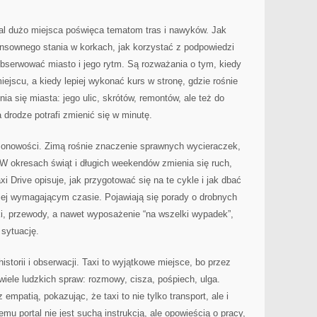
rtal dużo miejsca poświęca tematom tras i nawyków. Jak
ensownego stania w korkach, jak korzystać z podpowiedzi
bserwować miasto i jego rytm. Są rozważania o tym, kiedy
ejscu, a kiedy lepiej wykonać kurs w stronę, gdzie rośnie
ia się miasta: jego ulic, skrótów, remontów, ale też do
 drodze potrafi zmienić się w minutę.
zonowości. Zimą rośnie znaczenie sprawnych wycieraczek,
. W okresach świąt i długich weekendów zmienia się ruch,
xi Drive opisuje, jak przygotować się na te cykle i jak dbać
ziej wymagającym czasie. Pojawiają się porady o drobnych
ki, przewody, a nawet wyposażenie “na wszelki wypadek”,
 sytuację.
historii i obserwacji. Taxi to wyjątkowe miejsce, bo przez
 wiele ludzkich spraw: rozmowy, cisza, pośpiech, ulga.
empatią, pokazując, że taxi to nie tylko transport, ale i
emu portal nie jest suchą instrukcją, ale opowieścią o pracy,