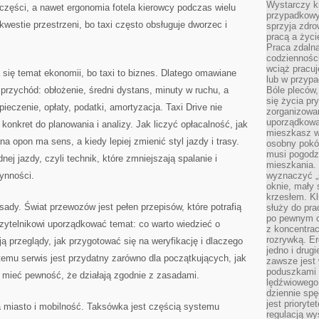
Wystarczy k
 części, a nawet ergonomia fotela kierowcy podczas wielu
przypadkowy 
westie przestrzeni, bo taxi często obsługuje dworzec i
sprzyja zdro
pracą a życ
Praca zdalna
codzienności
wciąż pracuj
 się temat ekonomii, bo taxi to biznes. Dlatego omawiane
lub w przyp
 przychód: obłożenie, średni dystans, minuty w ruchu, a
Bóle pleców,
się życia p
pieczenie, opłaty, podatki, amortyzacja. Taxi Drive nie
zorganizowa
uporządkować
konkret do planowania i analizy. Jak liczyć opłacalność, jak
mieszkasz w
 opon ma sens, a kiedy lepiej zmienić styl jazdy i trasy.
osobny pokój
musi pogodzi
j jazdy, czyli technik, które zmniejszają spalanie i
mieszkania.
ynności.
wyznaczyć „s
oknie, mały 
krzesłem. K
dy. Świat przewozów jest pełen przepisów, które potrafią
służy do pra
po pewnym c
zytelnikowi uporządkować temat: co warto wiedzieć o
z koncentrac
rozrywką. Er
ą przeglądy, jak przygotować się na weryfikację i dlaczego
jedno i drug
 temu serwis jest przydatny zarówno dla początkujących, jak
zawsze jest
poduszkami 
 mieć pewność, że działają zgodnie z zasadami.
lędźwiowego
dziennie sp
jest prioryt
na miasto i mobilność. Taksówka jest częścią systemu
regulacją wy