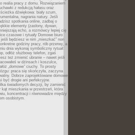
ko realia pracy z domu. Rozwiązaniem
uchawki z redukcją hałasu oraz
 ścieżka dźwiękowa: biały szum,
umentalna, nagrania natury. Jeśli
dzisz spotkania online, zadbaj o
ękkie elementy (zasłony, dywan,
niejszają echo, a rozmówcy lepiej cię
ice czasowe i rytuały Domowe biuro
, jeśli będziesz w nim „mieszkać” non
konkretne godziny pracy, rób przerwy, a
iu dnia wykonaj symboliczny rytuał:
op, odłóż służbowy telefon, zgaś
sz też zmienić ubranie – nawet jeśli
racowałeś w dżinsach i koszulce,
ałóż „domowe” ciuchy. To prosty
ózgu: praca się skończyła, zaczyna
ywatny. Dobrze zaprojektowane domowe
si być drogie ani perfekcyjne.
ilka świadomych decyzji, by zamienić
kąt mieszkania w przestrzeń, która
wiu, koncentracji i równowadze między
iem osobistym.