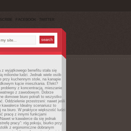
SCRIBE
FACEBOOK
TWITTER
 z wyjątkowego benefitu stała się
ą milionów ludzi. Jednak wiele osób
e przy kuchennym stole, na kanapie
adkowym kącie mieszkania. Efekt?
 problemy z koncentracją, mieszanie
rywatnego z zawodowym. Dobrze
ne domowe biuro potrafi to wszystko
. Oddzielenie przestrzeni: nawet jeśli
 kawalerce Idealny scenariusz to
 na biuro. W praktyce większość ludzi
ć pracę z innymi funkcjami
 Nawet w kawalerce da się jednak
trefę pracy”: róg pokoju, biurko przy
stolik z ergonomiczne dobranym