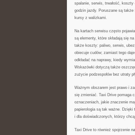
spalanie, serwis, trwałość, koszty
godzin jazdy. Poruszane są także k
kursy z walizkami.
Na kartach serwisu często pojawia
są elementy, które składają się na
także koszty: paliwo, serwis, ubez
obiecuje cudów; zamiast tego daje 
odkładać na naprawy, kiedy wymiana
Wskazówki dotyczą także oszczędne
zużycie podzespołów bez utraty pł
Ważnym obszarem jest prawo i zasa
się zmieniać. Taxi Drive pomaga c
oznaczeniach, jakie znaczenie maj
papierologia są tak ważne. Dzięki
i dla doświadczonych, którzy chcą
Taxi Drive to również spojrzenie 