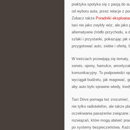
praktyka spotyka się z pasją do a
od wyboru auta, przez relacje z p
Zobacz także
Poradniki eksploata
taxi nie jako zwykły wóz, ale jako 
alternatywne źródło przychodu, a d
szlaki i przystanki, pokazując ja
przygotować auto, siebie i ofertę,
W treściach przewijają się tematy,
serwis, opony, hamulce, amortyzato
komunikacyjny. To podpowiedzi opa
wyciągał budżetu, jak reagować, g
aby auto było sprawne wtedy, kiedy
Taxi Drive pomaga też zrozumieć, 
nie tylko radiotelefon, ale także p
oczekiwania pasażerów związane z
rozwiązań, które mogą ułatwić p
po systemy bezpieczeństwa. Każdy