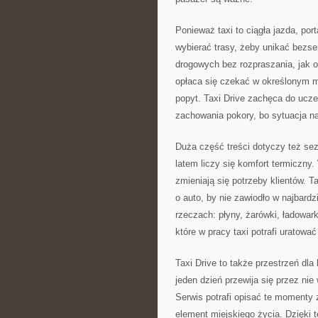
Ponieważ taxi to ciągła jazda, po
wybierać trasy, żeby unikać bezs
drogowych bez rozpraszania, jak o
opłaca się czekać w określonym mi
popyt. Taxi Drive zachęca do uczen
zachowania pokory, bo sytuacja na
Duża część treści dotyczy też se
latem liczy się komfort termiczny
zmieniają się potrzeby klientów. Ta
o auto, by nie zawiodło w najbard
rzeczach: płyny, żarówki, ładowar
które w pracy taxi potrafi uratować
Taxi Drive to także przestrzeń dla 
jeden dzień przewija się przez nie
Serwis potrafi opisać te momenty z 
element miejskiego życia. Dzięki t