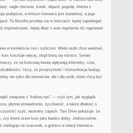
ny: nagłe zlecenie, korek, objazd, pogodę, klienta z
uje podejście, w którym kierowca jest świadomy, a jego
d. Ta filozofia przebija się w treściach: lepiej zapobiegać
niż improwizować, lepiej dbać o auto regularnie niż naprawiać
ania w kontekście cen i rozliczeń. Wiele osób chce wiedzieć,
 kurs kosztuje więcej, skąd biorą się różnice. Serwis
łumaczy, że na końcową kwotę wpływają kilometry, czas,
działalności. Uczy, że przejrzystość i komunikacja budują
telny nie tylko dla kierowców, ale i dla osób, które chcą być
wątki związane z “kulturą taxi” — czyli tym, jak wygląda
sza, płynne prowadzenie, życzliwość, a także dbałość o
 czystość szyb, neutralny zapach. Taxi Drive pokazuje, że
, czy klient oceni kurs jako bardzo dobry. Jednocześnie
ż zasługuje na szacunek, a granice w relacji kierowca–