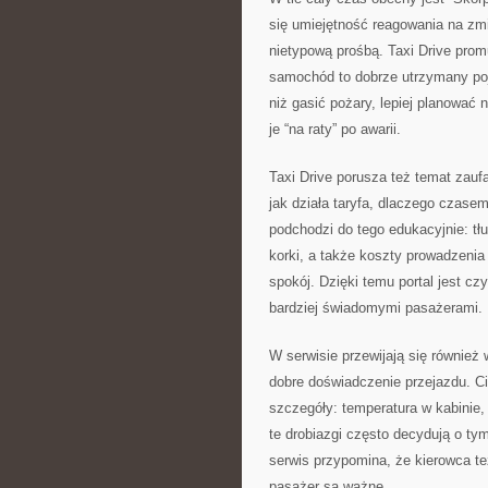
się umiejętność reagowania na zmia
nietypową prośbą. Taxi Drive prom
samochód to dobrze utrzymany pojaz
niż gasić pożary, lepiej planować 
je “na raty” po awarii.
Taxi Drive porusza też temat zauf
jak działa taryfa, dlaczego czasem
podchodzi do tego edukacyjnie: t
korki, a także koszty prowadzenia 
spokój. Dzięki temu portal jest czy
bardziej świadomymi pasażerami.
W serwisie przewijają się również 
dobre doświadczenie przejazdu. Ci
szczegóły: temperatura w kabinie,
te drobiazgi często decydują o tym
serwis przypomina, że kierowca te
pasażer są ważne.