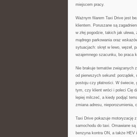
miejscem pracy.
Ważnym filarem Taxi Drive jest b
klientem. Poruszane są zagadnien
w złej pogodzie, takich jak ulewa,
mądrego parkowania oraz wskazówk
sytuacjach: skręt w lewo, węzeł,
wzajemnego szacunku, bo praca ki
Nie brakuje tematów związanych 
od pierwszych sekund: porządek, u
postoju czy płatności. W świecie,
tym, czy klient wróci i poleci Cię 
lepiej milczeć, a kiedy podjąć tem
zmiana adresu, nieporozumienia, 
Taxi Drive pokazuje motoryzację z
samochodu do taxi. Omawiane są ró
benzyna kontra ON, a także HEV i