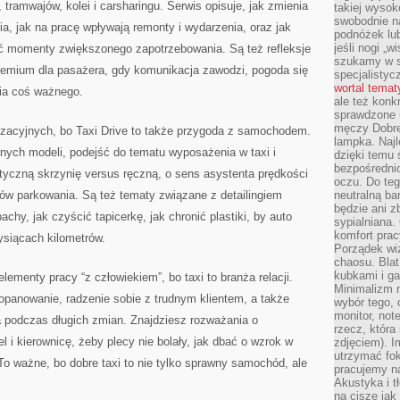
tramwajów, kolei i carsharingu. Serwis opisuje, jak zmienia
takiej wysok
swobodnie na
a, jak na pracę wpływają remonty i wydarzenia, oraz jak
podnóżek lu
jeśli nogi „w
ć momenty zwiększonego zapotrzebowania. Są też refleksje
szukamy w s
premium dla pasażera, gdy komunikacja zawodzi, pogoda się
specjalistyc
wortal tema
nia coś ważnego.
ale też konk
sprawdzone u
męczy Dobre 
zacyjnych, bo Taxi Drive to także przygoda z samochodem.
lampka. Najl
óżnych modeli, podejść do tematu wyposażenia w taxi i
dzięki temu 
bezpośredni
tyczną skrzynię versus ręczną, o sens asystenta prędkości
oczu. Do te
ów parkowania. Są też tematy związane z detailingiem
neutralną ba
będzie ani zb
achy, jak czyścić tapicerkę, jak chronić plastiki, by auto
sypialniana.
komfort prac
ysiącach kilometrów.
Porządek wiz
chaosu. Blat
kubkami i g
elementy pracy “z człowiekiem”, bo taxi to branża relacji.
Minimalizm 
 opanowanie, radzenie sobie z trudnym klientem, a także
wybór tego, 
monitor, not
 podczas długich zmian. Znajdziesz rozważania o
rzecz, która
l i kierownicę, żeby plecy nie bolały, jak dbać o wzrok w
zdjęciem). I
utrzymać fo
To ważne, bo dobre taxi to nie tylko sprawny samochód, ale
pracujemy n
Akustyka i t
na ciszę jak