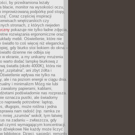
ości, by przedramiona leżały
 blacie, monitor na wysokości oczu,
b improwizowaną podpórkę pod stopy,
iszą”. Coraz częściej inspiracji
erwisach wnętrzarskich czy
znych stronach, z których niejeden
tyczny
pokazuje nie tylko ładne zdjęcia,
retne rozwiązania ergonomiczne oraz
kłady mebli. Oświetlenie, które nie
światło to coś więcej niż elegancka
epiej, gdy biurko stoi bokiem do okna –
światło dzienne nie odbija się
o w ekranie, a my unikamy mrużenia
go warto dodać lampkę biurkową z
rwą światła (około 4000K), która nie
yt „szpitalna”, ani zbyt żółta i
 Oświetlenie wpływa nie tylko na
y, ale i na poziom energii w ciągu dnia.
ualny i minimalizm Mózg nie lubi
 zawalony papierami, kablami,
adżetami podświadomie nas rozprasza.
nie oznacza pustki, ale świadomy
co naprawdę potrzebne: laptop,
es, długopis, może roślina i jedna
 sprawia nam radość (np. ramka ze
m mniej „szumów” wokół, tym łatwiej
kus na zadaniu – zwłaszcza, gdy
ad czymś wymagającym koncentracji.
ło dźwiękowe Nie każdy może liczyć
 w bibliotece. Dzieci, sąsiedzi, remonty