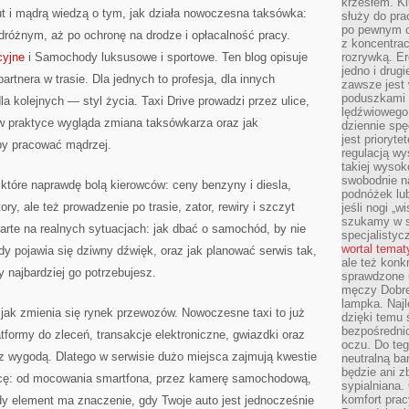
krzesłem. K
ut i mądrą wiedzą o tym, jak działa nowoczesna taksówka:
służy do pra
po pewnym c
odróżnym, aż po ochronę na drodze i opłacalność pracy.
z koncentrac
cyjne
i Samochody luksusowe i sportowe. Ten blog opisuje
rozrywką. Er
jedno i drug
partnera w trasie. Dla jednych to profesja, dla innych
zawsze jest
poduszkami 
la kolejnych — styl życia. Taxi Drive prowadzi przez ulice,
lędźwiowego
k w praktyce wygląda zmiana taksówkarza oraz jak
dziennie sp
jest prioryt
 by pracować mądrzej.
regulacją wy
takiej wysok
swobodnie na
 które naprawdę bolą kierowców: ceny benzyny i diesla,
podnóżek lu
ry, ale też prowadzenie po trasie, zator, rewiry i szczyt
jeśli nogi „w
szukamy w s
rte na realnych sytuacjach: jak dbać o samochód, by nie
specjalistyc
wortal tema
dy pojawia się dziwny dźwięk, oraz jak planować serwis tak,
ale też konk
 najbardziej go potrzebujesz.
sprawdzone u
męczy Dobre 
lampka. Najl
jak zmienia się rynek przewozów. Nowoczesne taxi to już
dzięki temu 
bezpośredni
latformy do zleceń, transakcje elektroniczne, gwiazdki oraz
oczu. Do te
 wygodą. Dlatego w serwisie dużo miejsca zajmują kwestie
neutralną ba
będzie ani zb
racę: od mocowania smartfona, przez kamerę samochodową,
sypialniana.
komfort prac
 element ma znaczenie, gdy Twoje auto jest jednocześnie