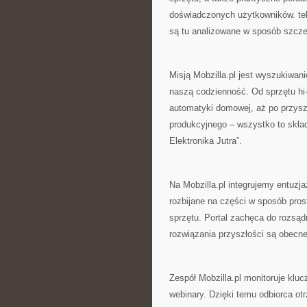
doświadczonych użytkowników. tele
są tu analizowane w sposób szcze
Misją Mobzilla.pl jest wyszukiwan
naszą codzienność. Od sprzętu h
automatyki domowej, aż po przyszł
produkcyjnego – wszystko to skład
Elektronika Jutra”.
Na Mobzilla.pl integrujemy entuzj
rozbijane na części w sposób pro
sprzętu. Portal zachęca do rozsąd
rozwiązania przyszłości są obecne 
Zespół Mobzilla.pl monitoruje klu
webinary. Dzięki temu odbiorca ot