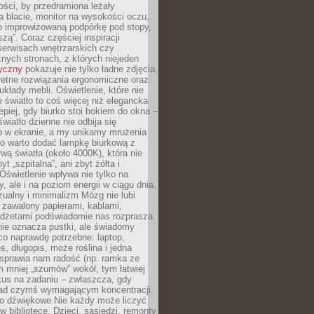
ości, by przedramiona leżały
 blacie, monitor na wysokości oczu,
b improwizowaną podpórkę pod stopy,
iszą”. Coraz częściej inspiracji
erwisach wnętrzarskich czy
znych stronach, z których niejeden
tyczny
pokazuje nie tylko ładne zdjęcia,
retne rozwiązania ergonomiczne oraz
kłady mebli. Oświetlenie, które nie
światło to coś więcej niż elegancka
epiej, gdy biurko stoi bokiem do okna –
światło dzienne nie odbija się
o w ekranie, a my unikamy mrużenia
go warto dodać lampkę biurkową z
rwą światła (około 4000K), która nie
yt „szpitalna”, ani zbyt żółta i
 Oświetlenie wpływa nie tylko na
y, ale i na poziom energii w ciągu dnia.
ualny i minimalizm Mózg nie lubi
 zawalony papierami, kablami,
adżetami podświadomie nas rozprasza.
nie oznacza pustki, ale świadomy
co naprawdę potrzebne: laptop,
es, długopis, może roślina i jedna
 sprawia nam radość (np. ramka ze
m mniej „szumów” wokół, tym łatwiej
kus na zadaniu – zwłaszcza, gdy
ad czymś wymagającym koncentracji.
ło dźwiękowe Nie każdy może liczyć
 w bibliotece. Dzieci, sąsiedzi, remonty