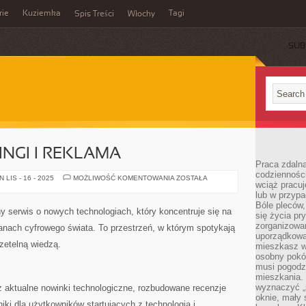
rie
Kuziemka
Tagi
Spis Treści
Włochy
SUB
INGI I REKLAMA
Praca zdalna
codzienności
RECENZJE
LIS - 16 - 2025
MOŻLIWOŚĆ KOMENTOWANIA
ZOSTAŁA
wciąż pracuj
I
RANKINGI
lub w przyp
I
Bóle pleców,
REKLAMA
ny serwis o nowych technologiach, który koncentruje się na
się życia p
zorganizowa
nach cyfrowego świata. To przestrzeń, w którym spotykają
uporządkować
rzetelną wiedzą.
mieszkasz w
osobny pokój
musi pogodzi
mieszkania.
wyznaczyć „s
z aktualne nowinki technologiczne, rozbudowane recenzje
oknie, mały 
iki dla użytkowników startujących z technologią i