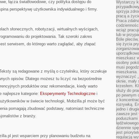
owe, łącza światłowodowe, czy polityka dostępu do
Wystarczy k
przypadkowy 
 spina perspektywę użytkownika indywidualnego i firmy.
sprzyja zdro
pracą a życ
Praca zdalna
codzienności
nelach słonecznych, robotyzacji, wirtualnych wyścigach,
wciąż pracuj
lub w przyp
ogramowaniu do projektowania. Tak szeroki zakres
Bóle pleców,
 jest serwisem, do którego warto zaglądać, aby złapać
się życia p
zorganizowa
uporządkować
mieszkasz w
osobny pokój
musi pogodzi
 Teksty są redagowane z myślą o czytelniku, który oczekuje
mieszkania.
wyznaczyć „s
wnych opisów. Dlatego możesz tu liczyć na bezpośrednie
oknie, mały 
krzesłem. K
encyjnych produktów oraz rekomendacje, kiedy warto
służy do pra
 najlepsze kategorie:
Eksperymenty Technologiczne
i
po pewnym c
z koncentrac
żytkowników w świecie technologii, Mobzilla.pl może być
rozrywką. Er
ienia pomagają zbudować podstawy, natomiast techniczne
jedno i drug
zawsze jest
sjonalistów z branży.
poduszkami 
lędźwiowego
dziennie sp
jest prioryt
la.pl jest wsparciem przy planowaniu budżetu na
regulacją wy