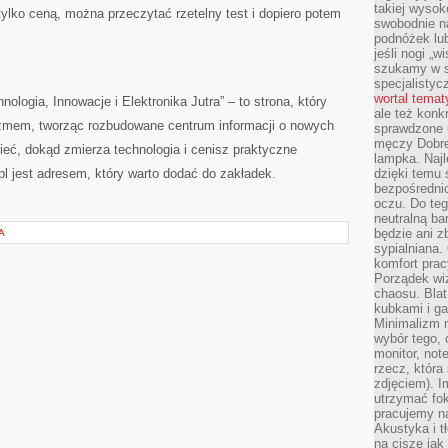
takiej wysok
tylko ceną, można przeczytać rzetelny test i dopiero potem
swobodnie na
podnóżek lu
jeśli nogi „w
szukamy w s
specjalistyc
wortal tema
ologia, Innowacje i Elektronika Jutra” – to strona, który
ale też konk
izmem, tworząc rozbudowane centrum informacji o nowych
sprawdzone u
męczy Dobre 
ieć, dokąd zmierza technologia i cenisz praktyczne
lampka. Najl
.pl jest adresem, który warto dodać do zakładek.
dzięki temu 
bezpośredni
oczu. Do te
neutralną ba
będzie ani zb
A
sypialniana.
komfort prac
Porządek wiz
chaosu. Blat
kubkami i g
Minimalizm 
wybór tego, 
monitor, not
rzecz, która
zdjęciem). I
utrzymać fo
pracujemy n
Akustyka i t
na ciszę jak