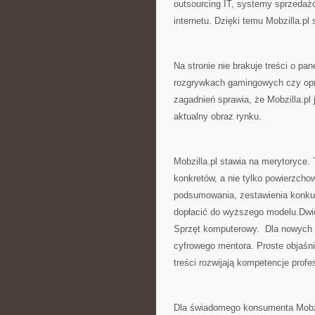
outsourcing IT, systemy sprzedaż
internetu. Dzięki temu Mobzilla.pl
Na stronie nie brakuje treści o pa
rozgrywkach gamingowych czy opr
zagadnień sprawia, że Mobzilla.pl
aktualny obraz rynku.
Mobzilla.pl stawia na merytoryce.
konkretów, a nie tylko powierzcho
podsumowania, zestawienia konkur
dopłacić do wyższego modelu.Dwie
Sprzęt komputerowy. Dla nowych u
cyfrowego mentora. Proste objaśn
treści rozwijają kompetencje profe
Dla świadomego konsumenta Mobzil