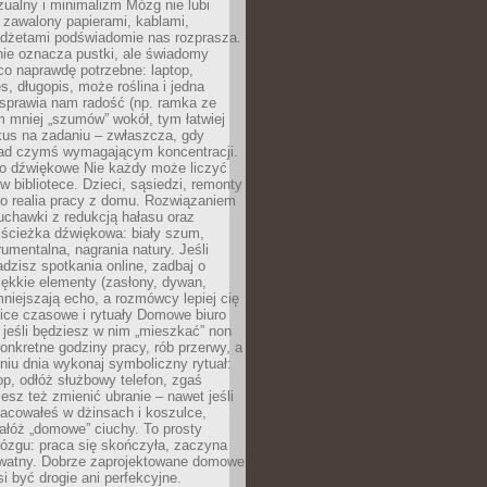
ualny i minimalizm Mózg nie lubi
 zawalony papierami, kablami,
adżetami podświadomie nas rozprasza.
nie oznacza pustki, ale świadomy
co naprawdę potrzebne: laptop,
es, długopis, może roślina i jedna
 sprawia nam radość (np. ramka ze
m mniej „szumów” wokół, tym łatwiej
kus na zadaniu – zwłaszcza, gdy
ad czymś wymagającym koncentracji.
ło dźwiękowe Nie każdy może liczyć
 w bibliotece. Dzieci, sąsiedzi, remonty
ko realia pracy z domu. Rozwiązaniem
uchawki z redukcją hałasu oraz
 ścieżka dźwiękowa: biały szum,
umentalna, nagrania natury. Jeśli
dzisz spotkania online, zadbaj o
ękkie elementy (zasłony, dywan,
niejszają echo, a rozmówcy lepiej cię
ice czasowe i rytuały Domowe biuro
, jeśli będziesz w nim „mieszkać” non
konkretne godziny pracy, rób przerwy, a
iu dnia wykonaj symboliczny rytuał:
op, odłóż służbowy telefon, zgaś
sz też zmienić ubranie – nawet jeśli
racowałeś w dżinsach i koszulce,
ałóż „domowe” ciuchy. To prosty
ózgu: praca się skończyła, zaczyna
ywatny. Dobrze zaprojektowane domowe
si być drogie ani perfekcyjne.