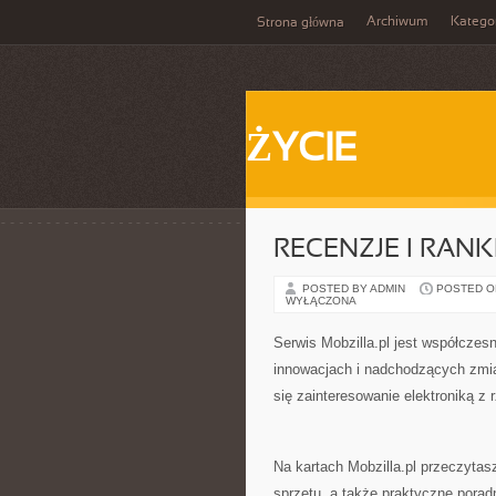
Archiwum
Katego
Strona główna
ŻYCIE
RECENZJE I RANK
POSTED BY ADMIN
POSTED ON 
WYŁĄCZONA
Serwis Mobzilla.pl jest współczes
innowacjach i nadchodzących zmia
się zainteresowanie elektroniką z 
Na kartach Mobzilla.pl przeczytas
sprzętu, a także praktyczne poradn