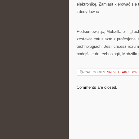
elektronikę. Zamiast kierować się 
zdecydować.
Podsumowując, Mobzilla.pl – „Techn
zestawia entuzjazm z profesjonal
technologiach. Jeśli chcesz rozum
podejście do technologii, Mobzilla
CATEGORIES:
SPRZĘT I AKCESORI
Comments are closed.