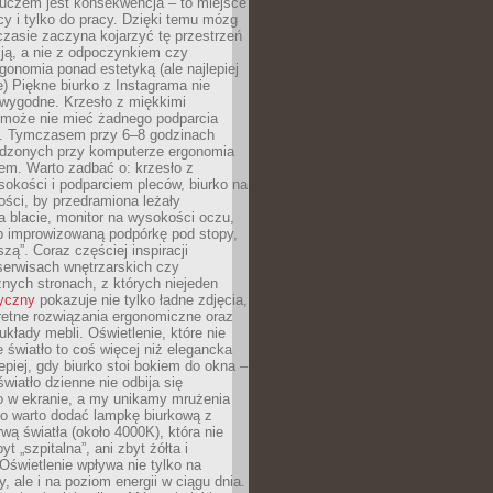
luczem jest konsekwencja – to miejsce
cy i tylko do pracy. Dzięki temu mózg
zasie zaczyna kojarzyć tę przestrzeń
ją, a nie z odpoczynkiem czy
gonomia ponad estetyką (ale najlepiej
ie) Piękne biurko z Instagrama nie
 wygodne. Krzesło z miękkimi
może nie mieć żadnego podparcia
. Tymczasem przy 6–8 godzinach
ędzonych przy komputerze ergonomia
etem. Warto zadbać o: krzesło z
sokości i podparciem pleców, biurko na
ości, by przedramiona leżały
 blacie, monitor na wysokości oczu,
b improwizowaną podpórkę pod stopy,
iszą”. Coraz częściej inspiracji
erwisach wnętrzarskich czy
znych stronach, z których niejeden
tyczny
pokazuje nie tylko ładne zdjęcia,
retne rozwiązania ergonomiczne oraz
kłady mebli. Oświetlenie, które nie
światło to coś więcej niż elegancka
epiej, gdy biurko stoi bokiem do okna –
światło dzienne nie odbija się
o w ekranie, a my unikamy mrużenia
go warto dodać lampkę biurkową z
rwą światła (około 4000K), która nie
yt „szpitalna”, ani zbyt żółta i
 Oświetlenie wpływa nie tylko na
y, ale i na poziom energii w ciągu dnia.