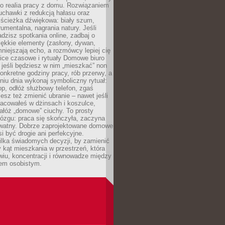
ko realia pracy z domu. Rozwiązaniem
uchawki z redukcją hałasu oraz
 ścieżka dźwiękowa: biały szum,
umentalna, nagrania natury. Jeśli
dzisz spotkania online, zadbaj o
ękkie elementy (zasłony, dywan,
niejszają echo, a rozmówcy lepiej cię
ice czasowe i rytuały Domowe biuro
, jeśli będziesz w nim „mieszkać” non
konkretne godziny pracy, rób przerwy, a
iu dnia wykonaj symboliczny rytuał:
op, odłóż służbowy telefon, zgaś
sz też zmienić ubranie – nawet jeśli
racowałeś w dżinsach i koszulce,
ałóż „domowe” ciuchy. To prosty
ózgu: praca się skończyła, zaczyna
ywatny. Dobrze zaprojektowane domowe
si być drogie ani perfekcyjne.
ilka świadomych decyzji, by zamienić
kąt mieszkania w przestrzeń, która
wiu, koncentracji i równowadze między
iem osobistym.