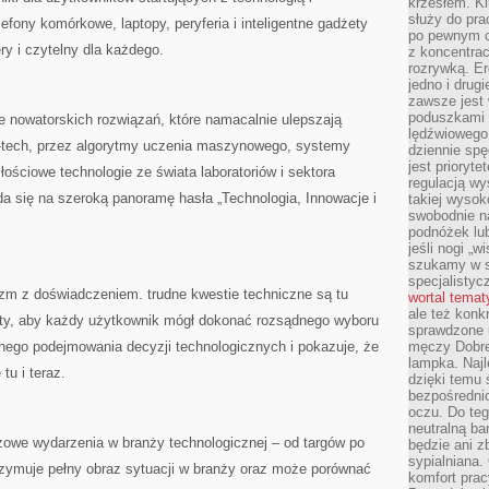
krzesłem. K
służy do pra
fony komórkowe, laptopy, peryferia i inteligentne gadżety
po pewnym c
ry i czytelny dla każdego.
z koncentrac
rozrywką. Er
jedno i drug
zawsze jest
poduszkami 
ie nowatorskich rozwiązań, które namacalnie ulepszają
lędźwiowego
i-tech, przez algorytmy uczenia maszynowego, systemy
dziennie sp
jest prioryt
ościowe technologie ze świata laboratoriów i sektora
regulacją wy
a się na szeroką panoramę hasła „Technologia, Innowacje i
takiej wysok
swobodnie na
podnóżek lu
jeśli nogi „w
szukamy w s
specjalistyc
azm z doświadczeniem. trudne kwestie techniczne są tu
wortal tema
ale też konk
sty, aby każdy użytkownik mógł dokonać rozsądnego wyboru
sprawdzone u
nego podejmowania decyzji technologicznych i pokazuje, że
męczy Dobre 
lampka. Najl
tu i teraz.
dzięki temu 
bezpośredni
oczu. Do te
neutralną ba
czowe wydarzenia w branży technologicznej – od targów po
będzie ani zb
sypialniana.
rzymuje pełny obraz sytuacji w branży oraz może porównać
komfort prac