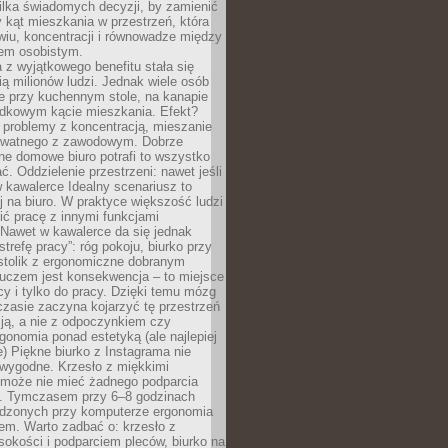
ilka świadomych decyzji, by zamienić
kąt mieszkania w przestrzeń, która
wiu, koncentracji i równowadze między
iem osobistym.
 z wyjątkowego benefitu stała się
ą milionów ludzi. Jednak wiele osób
e przy kuchennym stole, na kanapie
adkowym kącie mieszkania. Efekt?
 problemy z koncentracją, mieszanie
rywatnego z zawodowym. Dobrze
ne domowe biuro potrafi to wszystko
. Oddzielenie przestrzeni: nawet jeśli
 kawalerce Idealny scenariusz to
 na biuro. W praktyce większość ludzi
ć pracę z innymi funkcjami
 Nawet w kawalerce da się jednak
trefę pracy”: róg pokoju, biurko przy
stolik z ergonomiczne dobranym
luczem jest konsekwencja – to miejsce
cy i tylko do pracy. Dzięki temu mózg
zasie zaczyna kojarzyć tę przestrzeń
ją, a nie z odpoczynkiem czy
gonomia ponad estetyką (ale najlepiej
ie) Piękne biurko z Instagrama nie
 wygodne. Krzesło z miękkimi
może nie mieć żadnego podparcia
. Tymczasem przy 6–8 godzinach
ędzonych przy komputerze ergonomia
etem. Warto zadbać o: krzesło z
sokości i podparciem pleców, biurko na