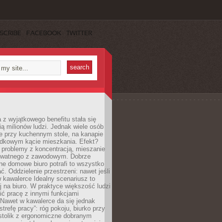
SCRIBE
FACEBOOK
TWITTER
 z wyjątkowego benefitu stała się
ą milionów ludzi. Jednak wiele osób
e przy kuchennym stole, na kanapie
adkowym kącie mieszkania. Efekt?
 problemy z koncentracją, mieszanie
rywatnego z zawodowym. Dobrze
ne domowe biuro potrafi to wszystko
. Oddzielenie przestrzeni: nawet jeśli
 kawalerce Idealny scenariusz to
 na biuro. W praktyce większość ludzi
ć pracę z innymi funkcjami
 Nawet w kawalerce da się jednak
trefę pracy”: róg pokoju, biurko przy
stolik z ergonomiczne dobranym