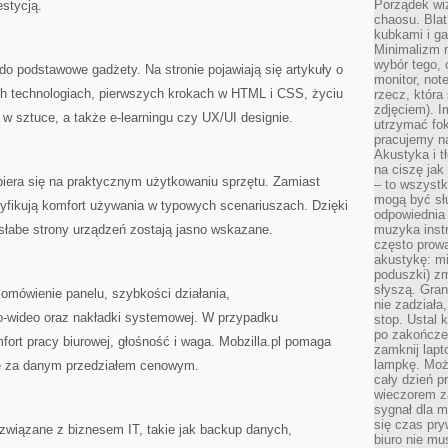
Porządek wiz
stycją.
chaosu. Blat
kubkami i g
Minimalizm 
wybór tego, 
o do podstawowe gadżety. Na stronie pojawiają się artykuły o
monitor, not
ych technologiach, pierwszych krokach w HTML i CSS, życiu
rzecz, która
zdjęciem). I
I w sztuce, a także e-learningu czy UX/UI designie.
utrzymać fo
pracujemy n
Akustyka i t
na ciszę jak
piera się na praktycznym użytkowaniu sprzętu. Zamiast
– to wszyst
mogą być sł
ryfikują komfort używania w typowych scenariuszach. Dzięki
odpowiednia
 słabe strony urządzeń zostają jasno wskazane.
muzyka instr
często prowa
akustykę: mi
poduszki) zm
słyszą. Gran
omówienie panelu, szybkości działania,
nie zadziała
o-wideo oraz nakładki systemowej. W przypadku
stop. Ustal 
po zakończen
ort pracy biurowej, głośność i waga. Mobzilla.pl pomaga
zamknij lapt
lampkę. Może
się za danym przedziałem cenowym.
cały dzień p
wieczorem z
sygnał dla m
się czas pr
 związane z biznesem IT, takie jak backup danych,
biuro nie mu