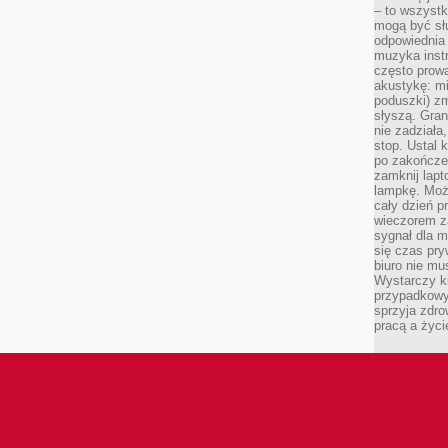
– to wszyst
mogą być sł
odpowiednia
muzyka instr
często prowa
akustykę: mi
poduszki) zm
słyszą. Gran
nie zadziała
stop. Ustal 
po zakończen
zamknij lapt
lampkę. Może
cały dzień p
wieczorem z
sygnał dla m
się czas pr
biuro nie mu
Wystarczy k
przypadkowy 
sprzyja zdro
pracą a życ