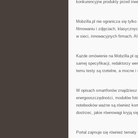
konkurencyjne produkty przed inwe
Mobzilla.pl nie ogranicza się tylk
filmowaniu i zdjęciach, klasyczn
w sieci, innowacyjnych firmach, A
Każde omówienie na Mobzilla.pl o
samej specyfikacji, redaktorzy we
temu testy są rzetelne, a mocne i
W opisach smartfonów znajdziesz 
energooszczędności, modułów fot
notebooków ważne są również komf
dostrzec, jakie równowagi kryją 
Portal zajmuje się również tematy