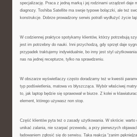
specjalizację. Praca z jedną marką i jej rodzinami urządzeń daje
diagnozy. Toshiba Satellite ma swoje typowe bolączki, ale też sw
konstrukcje. Dobrze prowadzony serwis potrafi wydłużyć życie la
W codziennej praktyce spotykamy klientów, którzy potrzebują szybk
jest im potrzebny do nauki. Inni przychodzą, gdy sprzęt daje sy
przypadek traktujemy indywidualnie, bo inny jest styl użytkowania
nas na jednej recepturze, tylko na sprawdzeniu.
W obszarze wyświetlaczy często doradzamy też w kwestii param
typ podświetlenia, matowa vs błyszcząca. Wybór właściwej matry
to, jak laptop będzie się sprawował w biurze. Z kolei w klawiaturac
element, którego używasz non stop.
Część klientów pyta też o zasady użytkowania. W skrócie: warto 
unikać zalania, nie szarpać przewodu, a przy pierwszych objawac
ładowaniem zgłosić się do serwisu. Taka reakcja “zanim pęknie|z