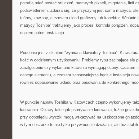
potrafią mieć postać stłuczeń, martwych pikseli, migotania, linii 
podświetleniem. Zdarza się, że przyczyną jest sama matryca, ale
taśmy, zawiasy, a czasem układ graficzny lub konektor. Właśnie 
matrycy Toshiba” traktujemy jako proces: kontrola połączeń, dop
dopiero potem instalacja.
Podobnie jest z działem “wymiana klawiatury Toshiba”. Klawiatura
kość w codziennym użytkowaniu. Problemy typu zacinające się pr
zawilgocenie czy wyłamane klawisze wymagają oceny. Czasem m
danego elementu, a czasem sensowniejsza będzie instalacja nowe
również dopasowanie układu oraz pasowania do konkretnego mod
W punkcie napraw Toshiba w Katowicach często wykonujemy takż
ładowania. Objawy takie jak przerywanie ładowania, luźne gniazdo
przy dotknięciu wtyczki mogą wskazywać na uszkodzone gniazd
w tym obszarze to nie tylko przywrócenie działania, ale też stabil