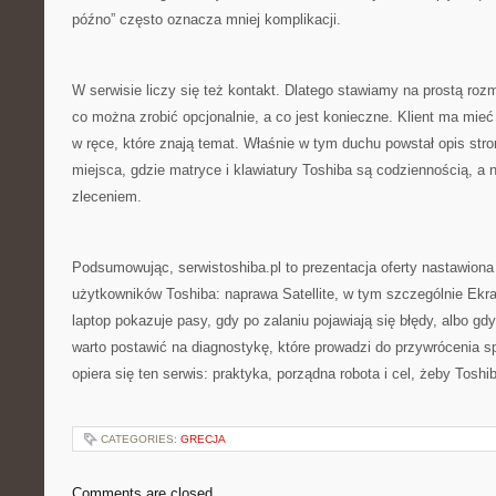
późno” często oznacza mniej komplikacji.
W serwisie liczy się też kontakt. Dlatego stawiamy na prostą rozm
co można zrobić opcjonalnie, a co jest konieczne. Klient ma mieć
w ręce, które znają temat. Właśnie w tym duchu powstał opis str
miejsca, gdzie matryce i klawiatury Toshiba są codziennością, a
zleceniem.
Podsumowując, serwistoshiba.pl to prezentacja oferty nastawiona
użytkowników Toshiba: naprawa Satellite, w tym szczególnie Ekra
laptop pokazuje pasy, gdy po zalaniu pojawiają się błędy, albo gd
warto postawić na diagnostykę, które prowadzi do przywrócenia 
opiera się ten serwis: praktyka, porządna robota i cel, żeby Toshi
CATEGORIES:
GRECJA
Comments are closed.