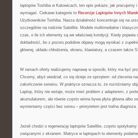
laptopów Toshiba w Katowicach, ten opis pokaże, jak pracujemy i
wymagać. Ciekawe kategorie to
Recenzje Laptopów Innych Mare
Użytkowników Toshiba. Nasza działalność koncentruje się na urz
szczególnie na rodzinie Satellite. Modele multimedialne i klasyczn
czas, o ile ich elementy są we właściwej kondycji. Kiedy pojawia s
dokładność, bo z pozoru podobne objawy mogą wynikać z zupełni
głównej, układu chłodzenia, ekranu, klawiatury, a czasem tak
W ramach oferty realizujemy naprawę w sposób, który ma być przej
Chcemy, abyś wiedział, co się dzieje ze sprzętem: od zlecenia na
zakończenie serwisu. W praktyce oznacza to, że rozróżniamy obja
Laptop, który nie wstaje, może mieć problem z adapterem, z porte
akumulatorem, ale równie często winna bywa płyta główna albo sek
wymieniamy części bez sensu – priorytetem jest trafna diagnoza.
Jeżeli chodzi o regenerację laptopów Satellite, często spotykamy
związanymi z ekranem. Matryce w laptopach to elementy podatne 