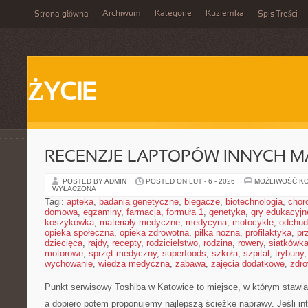
Archiwum
Kategorie
Kuziemka
Strona główna
Spis Treści
ŻYCIE
RECENZJE LAPTOPÓW INNYCH M
POSTED BY ADMIN
POSTED ON LUT - 6 - 2026
MOŻLIWOŚĆ K
WYŁĄCZONA
Tagi:
apteka
,
badania genetyczne
,
biegacze
,
biotechnologia
,
chor
domowa
,
egzaminy
,
farmacja
,
formuła 1
,
genetyka
,
gry edukacyjn
koszykówka
,
materiały medyczne
,
medycyna
,
motocykle
,
odchud
opieka społeczna
,
opieka zdrowotna
,
piłka nożna
,
profilaktyka
,
pr
dziecięca
,
rajdy
,
recepty
,
rodzicielstwo
,
rodzina
,
rowery
,
siatkówk
motorowe
,
sprzęt medyczny
,
superfoods
,
szkoła
,
szpital
,
trybuny
wychowanie
,
wiedza medyczna
,
zabawa
,
zajęcia dodatkowe
,
zdro
Punkt serwisowy Toshiba w Katowice to miejsce, w którym stawia
a dopiero potem proponujemy najlepszą ścieżkę naprawy. Jeśli in