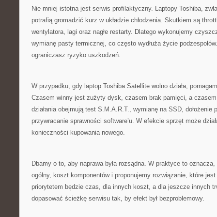
Nie mniej istotna jest serwis profilaktyczny. Laptopy Toshiba, z
potrafią gromadzić kurz w układzie chłodzenia. Skutkiem są thrott
wentylatora, lagi oraz nagłe restarty. Dlatego wykonujemy czyszc
wymianę pasty termicznej, co często wydłuża życie podzespołów.
ograniczasz ryzyko uszkodzeń.
W przypadku, gdy laptop Toshiba Satellite wolno działa, pomagam
Czasem winny jest zużyty dysk, czasem brak pamięci, a czasem
działania obejmują test S.M.A.R.T., wymianę na SSD, dołożenie p
przywracanie sprawności software’u. W efekcie sprzęt może dział
konieczności kupowania nowego.
Dbamy o to, aby naprawa była rozsądna. W praktyce to oznacza,
ogólny, koszt komponentów i proponujemy rozwiązanie, które jest
priorytetem będzie czas, dla innych koszt, a dla jeszcze innych 
dopasować ścieżkę serwisu tak, by efekt był bezproblemowy.