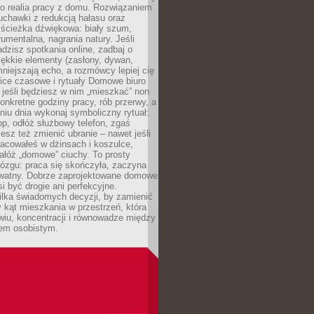
ko realia pracy z domu. Rozwiązaniem
uchawki z redukcją hałasu oraz
 ścieżka dźwiękowa: biały szum,
umentalna, nagrania natury. Jeśli
dzisz spotkania online, zadbaj o
ękkie elementy (zasłony, dywan,
niejszają echo, a rozmówcy lepiej cię
ice czasowe i rytuały Domowe biuro
, jeśli będziesz w nim „mieszkać” non
konkretne godziny pracy, rób przerwy, a
iu dnia wykonaj symboliczny rytuał:
op, odłóż służbowy telefon, zgaś
sz też zmienić ubranie – nawet jeśli
racowałeś w dżinsach i koszulce,
ałóż „domowe” ciuchy. To prosty
ózgu: praca się skończyła, zaczyna
ywatny. Dobrze zaprojektowane domowe
si być drogie ani perfekcyjne.
ilka świadomych decyzji, by zamienić
kąt mieszkania w przestrzeń, która
wiu, koncentracji i równowadze między
iem osobistym.