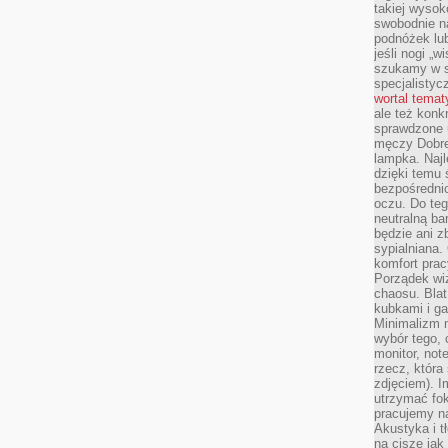
takiej wysok
swobodnie na
podnóżek lu
jeśli nogi „w
szukamy w s
specjalistyc
wortal tema
ale też konk
sprawdzone u
męczy Dobre 
lampka. Najl
dzięki temu 
bezpośredni
oczu. Do te
neutralną ba
będzie ani zb
sypialniana.
komfort prac
Porządek wiz
chaosu. Blat
kubkami i g
Minimalizm 
wybór tego, 
monitor, not
rzecz, która
zdjęciem). I
utrzymać fo
pracujemy n
Akustyka i t
na ciszę jak