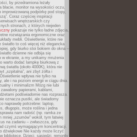
ości, by przedramiona leżały
 blacie, monitor na wysokości oczu,
b improwizowaną podpórkę pod stopy,
iszą”. Coraz częściej inspiracji
erwisach wnętrzarskich czy
znych stronach, z których niejeden
tyczny
pokazuje nie tylko ładne zdjęcia,
retne rozwiązania ergonomiczne oraz
kłady mebli. Oświetlenie, które nie
światło to coś więcej niż elegancka
epiej, gdy biurko stoi bokiem do okna –
światło dzienne nie odbija się
o w ekranie, a my unikamy mrużenia
go warto dodać lampkę biurkową z
rwą światła (około 4000K), która nie
yt „szpitalna”, ani zbyt żółta i
 Oświetlenie wpływa nie tylko na
y, ale i na poziom energii w ciągu dnia.
ualny i minimalizm Mózg nie lubi
 zawalony papierami, kablami,
adżetami podświadomie nas rozprasza.
nie oznacza pustki, ale świadomy
co naprawdę potrzebne: laptop,
es, długopis, może roślina i jedna
 sprawia nam radość (np. ramka ze
m mniej „szumów” wokół, tym łatwiej
kus na zadaniu – zwłaszcza, gdy
ad czymś wymagającym koncentracji.
ło dźwiękowe Nie każdy może liczyć
 w bibliotece. Dzieci, sąsiedzi, remonty