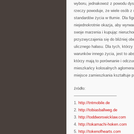
wyboru, jednakowoż z powodu dyspo
rzeczy powoduje, że wiele osób z 
standardów życia w tłumie. Dla fig
niejednokrotnie okazja, aby wyrwać
swoje marzenia i kupując nieruch
przyzwyczajenia się do bliźniej o
ulicznego hałasu. Dla tych, którz
warunków innego życia, jest to ab
którzy mają to porównanie i odczuw
mieszkańcy kolosalnych aglomeracj
miejsce zamieszkania kształtuje p
źródło:
———————————
1.
http://tntmobile.de
2.
http://tobiasballweg.de
3.
http://toddworswicklaw.com
4.
http://tokamachi-hoken.com
5.
http://tokenofhearts.com