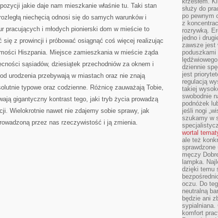
krzesłem. K
PO
zycji jakie daje nam mieszkanie właśnie tu. Taki stan
MĘCZĄCYM
służy do pra
DNIU
po pewnym c
rozległą niechęcią odnosi się do samych warunków i
z koncentrac
ur pracujących i młodych pionierski dom w mieście to
rozrywką. Er
jedno i drug
 się z prowincji i próbować osiągnąć coś więcej realizując
zawsze jest
omości Hiszpania. Miejsce zamieszkania w mieście żąda
poduszkami 
lędźwiowego
becności sąsiadów, dziesiątek przechodniów za oknem i
dziennie sp
jest prioryt
y od urodzenia przebywają w miastach oraz nie znają
regulacją wy
solutnie typowe oraz codzienne. Różnicę zauważają Tobie,
takiej wysok
swobodnie na
ają gigantyczny kontrast tego, jaki tryb życia prowadzą
podnóżek lu
i. Wielokrotnie nawet nie zdajemy sobie sprawy, jak
jeśli nogi „w
szukamy w s
rowadzoną przez nas rzeczywistość i ją zmienia.
specjalistyc
wortal tema
ale też konk
sprawdzone u
męczy Dobre 
lampka. Najl
dzięki temu 
bezpośredni
oczu. Do te
neutralną ba
będzie ani zb
sypialniana.
komfort prac