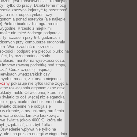
luczem jest konsekwencja – to miejsce
cy i tylko do pracy. Dzięki temu mózg
zasie zaczyna kojarzyć tę przestrzeń
ją, a nie z odpoczynkiem czy
gonomia ponad estetyką (ale najlepiej
ie) Piękne biurko z Instagrama nie
 wygodne. Krzesło z miękkimi
może nie mieć żadnego podparcia
. Tymczasem przy 6–8 godzinach
ędzonych przy komputerze ergonomia
etem. Warto zadbać o: krzesło z
sokości i podparciem pleców, biurko na
ości, by przedramiona leżały
 blacie, monitor na wysokości oczu,
b improwizowaną podpórkę pod stopy,
iszą”. Coraz częściej inspiracji
erwisach wnętrzarskich czy
znych stronach, z których niejeden
tyczny
pokazuje nie tylko ładne zdjęcia,
retne rozwiązania ergonomiczne oraz
kłady mebli. Oświetlenie, które nie
światło to coś więcej niż elegancka
epiej, gdy biurko stoi bokiem do okna –
światło dzienne nie odbija się
o w ekranie, a my unikamy mrużenia
go warto dodać lampkę biurkową z
rwą światła (około 4000K), która nie
yt „szpitalna”, ani zbyt żółta i
 Oświetlenie wpływa nie tylko na
y, ale i na poziom energii w ciągu dnia.