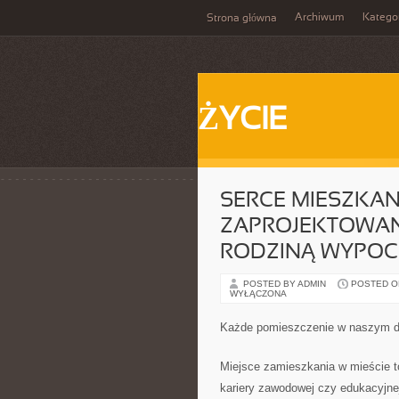
Archiwum
Katego
Strona główna
ŻYCIE
SERCE MIESZKAN
ZAPROJEKTOWAN
RODZINĄ WYPOC
POSTED BY ADMIN
POSTED ON 
WYŁĄCZONA
Każde pomieszczenie w naszym d
Miejsce zamieszkania w mieście t
kariery zawodowej czy edukacyjne