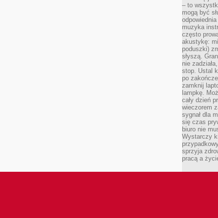
– to wszyst
mogą być sł
odpowiednia
muzyka instr
często prowa
akustykę: mi
poduszki) zm
słyszą. Gran
nie zadziała
stop. Ustal 
po zakończen
zamknij lapt
lampkę. Może
cały dzień p
wieczorem z
sygnał dla m
się czas pr
biuro nie mu
Wystarczy k
przypadkowy 
sprzyja zdro
pracą a życ