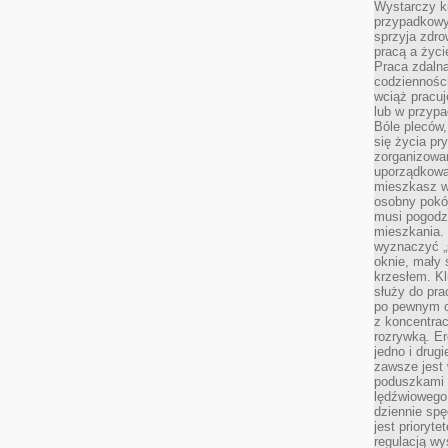
Wystarczy k
przypadkowy 
sprzyja zdro
pracą a życ
Praca zdalna
codzienności
wciąż pracuj
lub w przyp
Bóle pleców,
się życia p
zorganizowa
uporządkować
mieszkasz w
osobny pokój
musi pogodzi
mieszkania.
wyznaczyć „s
oknie, mały 
krzesłem. K
służy do pra
po pewnym c
z koncentrac
rozrywką. Er
jedno i drug
zawsze jest
poduszkami 
lędźwiowego
dziennie sp
jest prioryt
regulacją wy