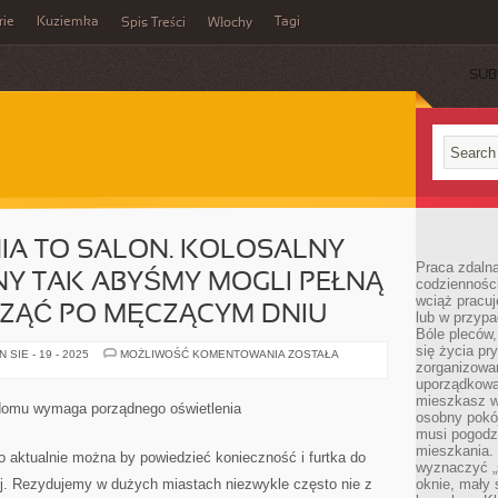
rie
Kuziemka
Tagi
Spis Treści
Włochy
SUB
IA TO SALON. KOLOSALNY
Praca zdalna
Y TAK ABYŚMY MOGLI PEŁNĄ
codzienności
wciąż pracuj
ZĄĆ PO MĘCZĄCYM DNIU
lub w przyp
Bóle pleców,
się życia p
SERCE
SIE - 19 - 2025
MOŻLIWOŚĆ KOMENTOWANIA
ZOSTAŁA
MIESZKANIA
zorganizowa
TO
uporządkować
SALON.
mieszkasz w
KOLOSALNY
omu wymaga porządnego oświetlenia
ZAPROJEKTOWANY
osobny pokój
TAK
musi pogodzi
ABYŚMY
mieszkania.
MOGLI
o aktualnie można by powiedzieć konieczność i furtka do
PEŁNĄ
wyznaczyć „s
RODZINĄ
j. Rezydujemy w dużych miastach niezwykle często nie z
oknie, mały 
WYPOCZĄĆ