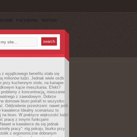
SCRIBE
FACEBOOK
TWITTER
 z wyjątkowego benefitu stała się
ą milionów ludzi. Jednak wiele osób
e przy kuchennym stole, na kanapie
adkowym kącie mieszkania. Efekt?
 problemy z koncentracją, mieszanie
rywatnego z zawodowym. Dobrze
ne domowe biuro potrafi to wszystko
. Oddzielenie przestrzeni: nawet jeśli
 kawalerce Idealny scenariusz to
 na biuro. W praktyce większość ludzi
ć pracę z innymi funkcjami
 Nawet w kawalerce da się jednak
trefę pracy”: róg pokoju, biurko przy
stolik z ergonomiczne dobranym