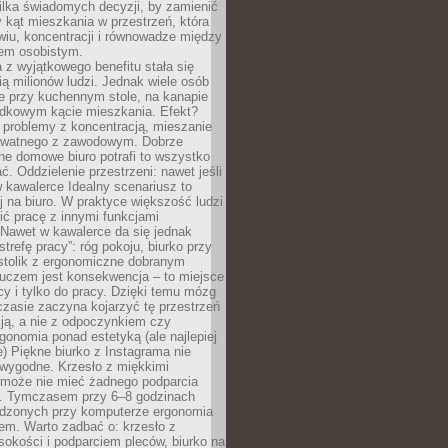
ilka świadomych decyzji, by zamienić
kąt mieszkania w przestrzeń, która
wiu, koncentracji i równowadze między
iem osobistym.
 z wyjątkowego benefitu stała się
ą milionów ludzi. Jednak wiele osób
e przy kuchennym stole, na kanapie
adkowym kącie mieszkania. Efekt?
 problemy z koncentracją, mieszanie
rywatnego z zawodowym. Dobrze
ne domowe biuro potrafi to wszystko
. Oddzielenie przestrzeni: nawet jeśli
 kawalerce Idealny scenariusz to
 na biuro. W praktyce większość ludzi
ć pracę z innymi funkcjami
 Nawet w kawalerce da się jednak
trefę pracy”: róg pokoju, biurko przy
stolik z ergonomiczne dobranym
luczem jest konsekwencja – to miejsce
cy i tylko do pracy. Dzięki temu mózg
zasie zaczyna kojarzyć tę przestrzeń
ją, a nie z odpoczynkiem czy
gonomia ponad estetyką (ale najlepiej
ie) Piękne biurko z Instagrama nie
 wygodne. Krzesło z miękkimi
może nie mieć żadnego podparcia
. Tymczasem przy 6–8 godzinach
ędzonych przy komputerze ergonomia
etem. Warto zadbać o: krzesło z
sokości i podparciem pleców, biurko na