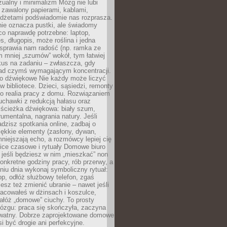
ualny i minimalizm Mózg nie lubi
 zawalony papierami, kablami,
adżetami podświadomie nas rozprasza.
nie oznacza pustki, ale świadomy
co naprawdę potrzebne: laptop,
es, długopis, może roślina i jedna
 sprawia nam radość (np. ramka ze
m mniej „szumów” wokół, tym łatwiej
kus na zadaniu – zwłaszcza, gdy
ad czymś wymagającym koncentracji.
ło dźwiękowe Nie każdy może liczyć
 w bibliotece. Dzieci, sąsiedzi, remonty
ko realia pracy z domu. Rozwiązaniem
uchawki z redukcją hałasu oraz
 ścieżka dźwiękowa: biały szum,
umentalna, nagrania natury. Jeśli
dzisz spotkania online, zadbaj o
ękkie elementy (zasłony, dywan,
niejszają echo, a rozmówcy lepiej cię
ice czasowe i rytuały Domowe biuro
, jeśli będziesz w nim „mieszkać” non
konkretne godziny pracy, rób przerwy, a
iu dnia wykonaj symboliczny rytuał:
op, odłóż służbowy telefon, zgaś
sz też zmienić ubranie – nawet jeśli
racowałeś w dżinsach i koszulce,
ałóż „domowe” ciuchy. To prosty
ózgu: praca się skończyła, zaczyna
ywatny. Dobrze zaprojektowane domowe
si być drogie ani perfekcyjne.