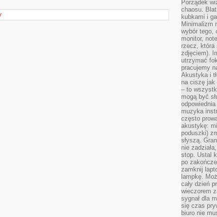
Porządek wiz
chaosu. Blat
Y
kubkami i g
Minimalizm 
wybór tego, 
monitor, not
rzecz, która
zdjęciem). I
utrzymać fo
pracujemy n
Akustyka i t
na ciszę jak
– to wszyst
mogą być sł
odpowiednia
muzyka instr
często prowa
akustykę: mi
poduszki) zm
słyszą. Gran
nie zadziała
stop. Ustal 
po zakończen
zamknij lapt
lampkę. Może
cały dzień p
wieczorem z
sygnał dla m
się czas pr
biuro nie mu