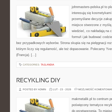
johnmasters-polska.pl to pl
interesują się kosmetykami
przemyślane decyzje zakup
miejsce stworzone z myślą o
wiedzieć, co nakładają na c
formuł i jak budować codzi
bez przypadkowych wyborów. Strona skupia się na pielęgnacji roz
którym liczy się regularność, ale też dopasowanie. Polecamy Yve
(Francja). […]
CATEGORIES:
TAJLANDIA
RECYKLING DIY
POSTED BY ADMIN
LUT - 23 - 2026
MOŻLIWOŚĆ KOMENTOWA
makmetalik.pl to centrum 
poświęcony tematyce recykl
do przetworzenia. To miejsc