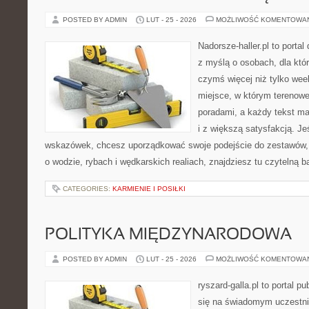
POSTED BY ADMIN
LUT - 25 - 2026
MOŻLIWOŚĆ KOMENTOWA
Nadorsze-haller.pl to portal
z myślą o osobach, dla któ
czymś więcej niż tylko we
miejsce, w którym terenowe
poradami, a każdy tekst ma
i z większą satysfakcją. J
wskazówek, chcesz uporządkować swoje podejście do zestawów, a
o wodzie, rybach i wędkarskich realiach, znajdziesz tu czytelną 
CATEGORIES:
KARMIENIE I POSIŁKI
POLITYKA MIĘDZYNARODOWA
POSTED BY ADMIN
LUT - 25 - 2026
MOŻLIWOŚĆ KOMENTOWA
ryszard-galla.pl to portal p
się na świadomym uczestni