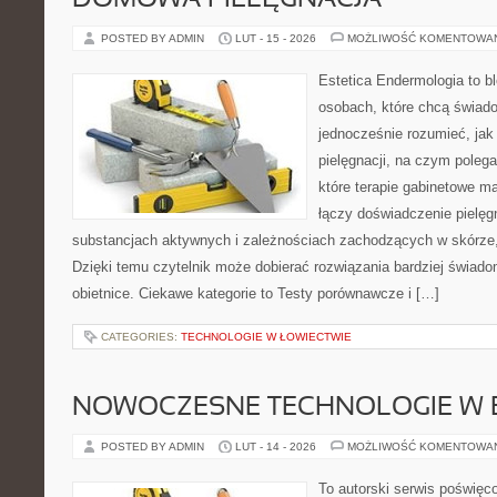
DOMOWA PIELĘGNACJA
POSTED BY ADMIN
LUT - 15 - 2026
MOŻLIWOŚĆ KOMENTOWA
Estetica Endermologia to b
osobach, które chcą świado
jednocześnie rozumieć, jak 
pielęgnacji, na czym poleg
które terapie gabinetowe m
łączy doświadczenie pielęg
substancjach aktywnych i zależnościach zachodzących w skórze,
Dzięki temu czytelnik może dobierać rozwiązania bardziej świado
obietnice. Ciekawe kategorie to Testy porównawcze i […]
CATEGORIES:
TECHNOLOGIE W ŁOWIECTWIE
NOWOCZESNE TECHNOLOGIE W 
POSTED BY ADMIN
LUT - 14 - 2026
MOŻLIWOŚĆ KOMENTOWA
To autorski serwis poświęco