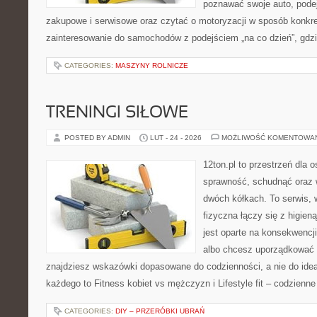
poznawać swoje auto, pode
zakupowe i serwisowe oraz czytać o motoryzacji w sposób konkre
zainteresowanie do samochodów z podejściem „na co dzień”, gdzie 
CATEGORIES:
MASZYNY ROLNICZE
TRENINGI SIŁOWE
POSTED BY ADMIN
LUT - 24 - 2026
MOŻLIWOŚĆ KOMENTOWA
12ton.pl to przestrzeń dla 
sprawność, schudnąć oraz w
dwóch kółkach. To serwis,
fizyczna łączy się z higien
jest oparte na konsekwencj
albo chcesz uporządkować s
znajdziesz wskazówki dopasowane do codzienności, a nie do ideał
każdego to Fitness kobiet vs mężczyzn i Lifestyle fit – codzienne
CATEGORIES:
DIY – PRZERÓBKI UBRAŃ