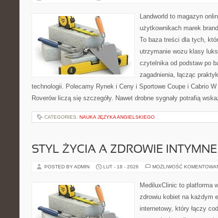
Landworld to magazyn onli
użytkownikach marek brand
To baza treści dla tych, kt
utrzymanie wozu klasy luks
czytelnika od podstaw po b
zagadnienia, łącząc prakty
technologii. Polecamy Rynek i Ceny i Sportowe Coupe i Cabrio W
Roverów liczą się szczegóły. Nawet drobne sygnały potrafią wsk
CATEGORIES:
NAUKA JĘZYKA ANGIELSKIEGO
STYL ŻYCIA A ZDROWIE INTYMNE
POSTED BY ADMIN
LUT - 18 - 2026
MOŻLIWOŚĆ KOMENTOWA
MediluxClinic to platforma 
zdrowiu kobiet na każdym et
internetowy, który łączy c