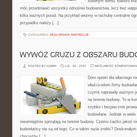
solidnym domu. Bardzo trud
móc przedstawić wszystko odnośnie budownictwa, lecz bez wątp
kilka ważnych porad. Na przykład weźmy w rachubę centralne o
przypadku należy […]
CATEGORIES:
ŻEGLARSKIE INSPIRACJE
WYWÓZ GRUZU Z OBSZARU BU
POSTED BY ADMIN
LIS - 30 - 2025
MOŻLIWOŚĆ KOMENTOWAN
Dom opieki dla własnego rod
właścicielem firmy budowla
czymś naprawdę ważnym jes
na terenie budowy. To w k
szybko i bezpiecznie prowa
budowlane. Jednak w wielu
nieumiejętnie sprzątają na terenie budowy. Czemu ciężko jakoś s
budowlańcy nie są od tego. Co w takim razie zrobić? Doskonałym
chociażby […]