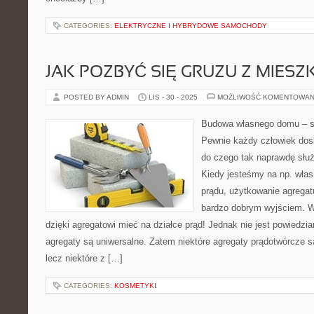
CATEGORIES:
ELEKTRYCZNE I HYBRYDOWE SAMOCHODY
JAK POZBYĆ SIĘ GRUZU Z MIESZ
POSTED BY ADMIN
LIS - 30 - 2025
MOŻLIWOŚĆ KOMENTOWAN
Budowa własnego domu – s
Pewnie każdy człowiek dos
do czego tak naprawdę służ
Kiedy jesteśmy na np. własn
prądu, użytkowanie agregat
bardzo dobrym wyjściem. 
dzięki agregatowi mieć na działce prąd! Jednak nie jest powiedzia
agregaty są uniwersalne. Zatem niektóre agregaty prądotwórcze są
lecz niektóre z […]
CATEGORIES:
KOSMETYKI