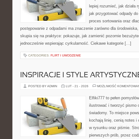
lepiej rozumieć, jak działa
jak przygotować odpady do 
proces sortowania oraz dla
postępowanie z odpadami ma znaczenie zarówno dla środowiska, ja
skupia się na praktyce: pokazuje, jak zamienić pozornie bezużyt
jednocześnie wspierając cyrkularność. Ciekawe kategorie […]
CATEGORIES:
FLIRT I UWODZENIE
INSPIRACJE I STYLE ARTYSTYCZN
POSTED BY ADMIN
LUT - 21 - 2026
MOŻLIWOŚĆ KOMENTOWA
Elfiki777 to pełen pomysłów
ilustrować i tworzyć pismo
świadomy. To miejsce powst
kochają linię, cenią notes 
w rysunku oraz piśmie. Str
pierwszych prób, przez cod