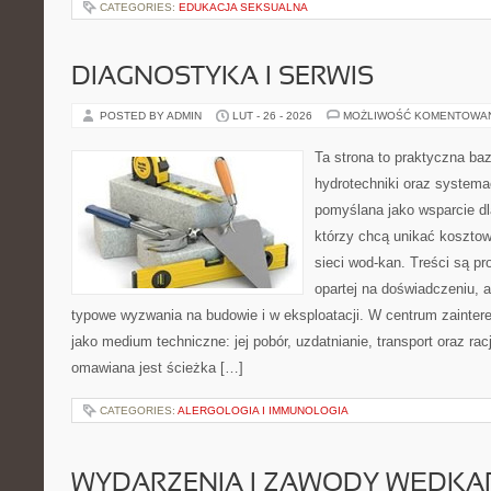
CATEGORIES:
EDUKACJA SEKSUALNA
DIAGNOSTYKA I SERWIS
POSTED BY ADMIN
LUT - 26 - 2026
MOŻLIWOŚĆ KOMENTOWA
Ta strona to praktyczna ba
hydrotechniki oraz systema
pomyślana jako wsparcie d
którzy chcą unikać koszto
sieci wod-kan. Treści są p
opartej na doświadczeniu, a
typowe wyzwania na budowie i w eksploatacji. W centrum zainter
jako medium techniczne: jej pobór, uzdatnianie, transport oraz ra
omawiana jest ścieżka […]
CATEGORIES:
ALERGOLOGIA I IMMUNOLOGIA
WYDARZENIA I ZAWODY WĘDKA