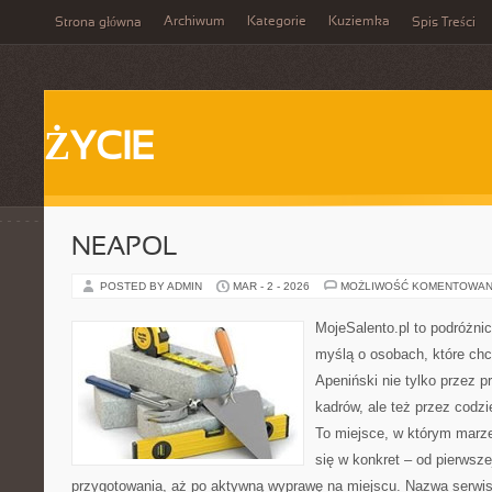
Archiwum
Kategorie
Kuziemka
Strona główna
Spis Treści
ŻYCIE
NEAPOL
POSTED BY ADMIN
MAR - 2 - 2026
MOŻLIWOŚĆ KOMENTOWAN
MojeSalento.pl to podróżni
myślą o osobach, które ch
Apeniński nie tylko przez
kadrów, ale też przez codz
To miejsce, w którym marze
się w konkret – od pierwszej
przygotowania, aż po aktywną wyprawę na miejscu. Nazwa serwis