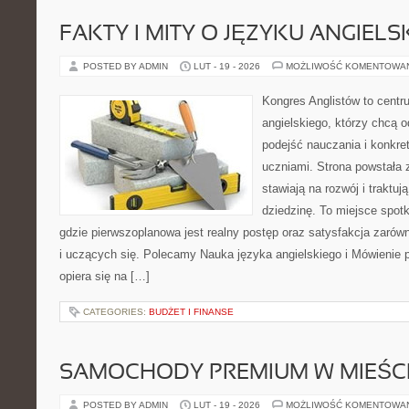
FAKTY I MITY O JĘZYKU ANGIELS
POSTED BY ADMIN
LUT - 19 - 2026
MOŻLIWOŚĆ KOMENTOWA
Kongres Anglistów to centr
angielskiego, którzy chcą
podejść nauczania i konkre
uczniami. Strona powstała 
stawiają na rozwój i traktu
dziedzinę. To miejsce spotk
gdzie pierwszoplanowa jest realny postęp oraz satysfakcja zarów
i uczących się. Polecamy Nauka języka angielskiego i Mówienie p
opiera się na […]
CATEGORIES:
BUDŻET I FINANSE
SAMOCHODY PREMIUM W MIEŚC
POSTED BY ADMIN
LUT - 19 - 2026
MOŻLIWOŚĆ KOMENTOWA