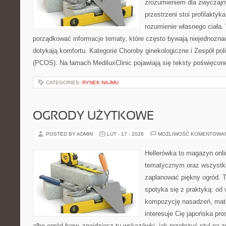
zrozumieniem dla zwyczajn
przestrzeni stoi profilakty
rozumienie własnego ciała.
porządkować informacje tematy, które często bywają niejednozna
dotykają komfortu. Kategorie Choroby ginekologiczne i Zespół pol
(PCOS). Na łamach MediluxClinic pojawiają się teksty poświęcon
CATEGORIES:
RYNEK NAJMU
OGRODY UŻYTKOWE
POSTED BY ADMIN
LUT - 17 - 2026
MOŻLIWOŚĆ KOMENTOWA
Hellerówka to magazyn onl
tematycznym oraz wszystk
zaplanować piękny ogród. 
spotyka się z praktyką: od
kompozycję nasadzeń, materi
interesuje Cię japońska pro
albo ogród barw, znajdziesz tu wskazówki, jak przełożyć styl na 