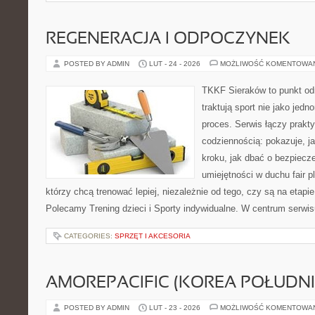
REGENERACJA I ODPOCZYNEK
POSTED BY ADMIN
LUT - 24 - 2026
MOŻLIWOŚĆ KOMENTOWA
TKKF Sieraków to punkt odn
traktują sport nie jako jedn
proces. Serwis łączy prakt
codziennością: pokazuje, j
kroku, jak dbać o bezpiecze
umiejętności w duchu fair pl
którzy chcą trenować lepiej, niezależnie od tego, czy są na etapi
Polecamy Trening dzieci i Sporty indywidualne. W centrum serwisu
CATEGORIES:
SPRZĘT I AKCESORIA
AMOREPACIFIC (KOREA POŁUDN
POSTED BY ADMIN
LUT - 23 - 2026
MOŻLIWOŚĆ KOMENTOWA