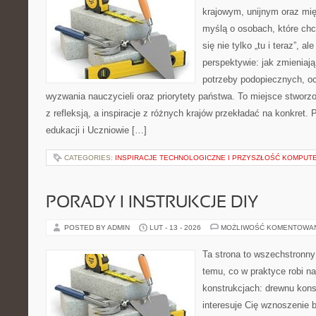
krajowym, unijnym oraz mi
myślą o osobach, które chc
się nie tylko „tu i teraz”, a
perspektywie: jak zmieniają
potrzeby podopiecznych, oc
wyzwania nauczycieli oraz priorytety państwa. To miejsce stworzo
z refleksją, a inspiracje z różnych krajów przekładać na konkret
edukacji i Uczniowie […]
CATEGORIES:
INSPIRACJE TECHNOLOGICZNE I PRZYSZŁOŚĆ KOMPU
PORADY I INSTRUKCJE DIY
POSTED BY ADMIN
LUT - 13 - 2026
MOŻLIWOŚĆ KOMENTOWA
Ta strona to wszechstronn
temu, co w praktyce robi n
konstrukcjach: drewnu kons
interesuje Cię wznoszenie 