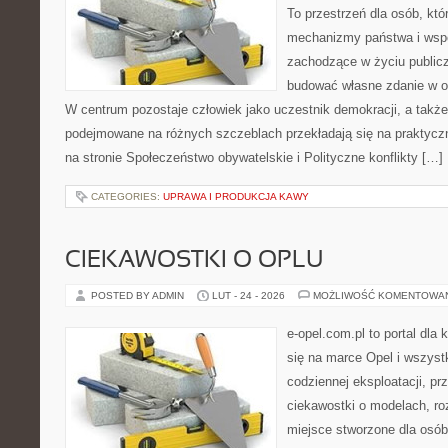
To przestrzeń dla osób, któ
mechanizmy państwa i wspó
zachodzące w życiu public
budować własne zdanie w op
W centrum pozostaje człowiek jako uczestnik demokracji, a także 
podejmowane na różnych szczeblach przekładają się na praktyc
na stronie Społeczeństwo obywatelskie i Polityczne konflikty […]
CATEGORIES:
UPRAWA I PRODUKCJA KAWY
CIEKAWOSTKI O OPLU
POSTED BY ADMIN
LUT - 24 - 2026
MOŻLIWOŚĆ KOMENTOWA
e-opel.com.pl to portal dla 
się na marce Opel i wszyst
codziennej eksploatacji, pr
ciekawostki o modelach, ro
miejsce stworzone dla osób