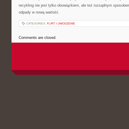
recykling nie jest tylko obowiązkiem, ale też rozsądnym sposobe
odpady w nową wartość.
CATEGORIES:
FLIRT I UWODZENIE
Comments are closed.