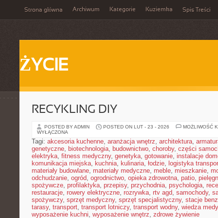
Archiwum
Kategorie
Kuziemka
Strona główna
Spis Treści
ŻYCIE
RECYKLING DIY
POSTED BY ADMIN
POSTED ON LUT - 23 - 2026
MOŻLIWOŚĆ 
WYŁĄCZONA
Tagi:
akcesoria kuchenne
,
aranżacja wnętrz
,
architektura
,
armatur
genetyczne
,
biotechnologia
,
budownictwo
,
choroby
,
części samo
elektryka
,
fitness medyczny
,
genetyka
,
gotowanie
,
instalacje do
komunikacja miejska
,
kuchnia
,
kulinaria
,
łodzie
,
logistyka transpo
materiały budowlane
,
materiały medyczne
,
meble
,
mieszkanie
,
mo
odchudzanie
,
ogród
,
ogrodnictwo
,
opieka zdrowotna
,
patio
,
pielęgn
spożywcze
,
profilaktyka
,
przepisy
,
przychodnia
,
psychologia
,
rece
restauracje
,
rowery elektryczne
,
rozrywka
,
rtv agd
,
samochody
,
s
spożywczy
,
sprzęt medyczny
,
sprzęt specjalistyczny
,
stacje ben
tarasy
,
transport
,
transport lotniczy
,
transport wodny
,
wiedza med
wyposażenie kuchni
,
wyposażenie wnętrz
,
zdrowe żywienie