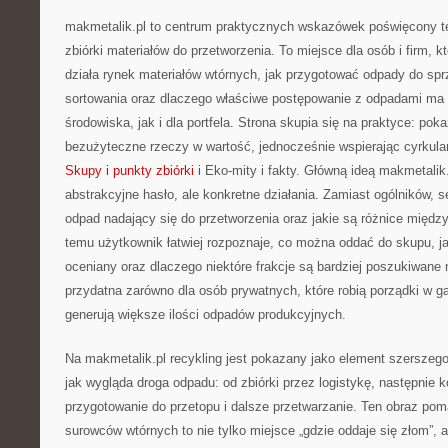
makmetalik.pl to centrum praktycznych wskazówek poświęcony t
zbiórki materiałów do przetworzenia. To miejsce dla osób i firm, kt
działa rynek materiałów wtórnych, jak przygotować odpady do spr
sortowania oraz dlaczego właściwe postępowanie z odpadami ma
środowiska, jak i dla portfela. Strona skupia się na praktyce: pok
bezużyteczne rzeczy w wartość, jednocześnie wspierając cyrkula
Skupy i punkty zbiórki
i Eko-mity i fakty. Główną ideą makmetalik.p
abstrakcyjne hasło, ale konkretne działania. Zamiast ogólników, 
odpad nadający się do przetworzenia oraz jakie są różnice międ
temu użytkownik łatwiej rozpoznaje, co można oddać do skupu, ja
oceniany oraz dlaczego niektóre frakcje są bardziej poszukiwane 
przydatna zarówno dla osób prywatnych, które robią porządki w gara
generują większe ilości odpadów produkcyjnych.
Na makmetalik.pl recykling jest pokazany jako element szerszeg
jak wygląda droga odpadu: od zbiórki przez logistykę, następnie k
przygotowanie do przetopu i dalsze przetwarzanie. Ten obraz po
surowców wtórnych to nie tylko miejsce „gdzie oddaje się złom”, 