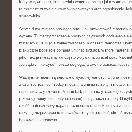
który wpływa na to, ile materiału wraca do obiegu jako wsad do p
to mniejsze zużycie surowców pierwotnych oraz ograniczenie iloś
składowiska.
Serwis dużo miejsca poświęca temu, jak przygotować materiały d
wyceny. Tłumaczy znaczenie prostych czynności: oddzielenia el
materiałów, usunięcia zanieczyszczeń, a czasem demontażu ko
praktyczne podejście pomaga uniknąć sytuacji, w której materiał 
jako frakcja mieszana, co często wpływa na opłacalność. Makmet
„porządek = korzyść”: lepsza segregacja zwykle oznacza lepszy r
Ważnym tematem są surowce o wysokiej wartości. Strona może 
zrozumieć różnice między miedzią, aluminium, żółtym metalem, 
odporności czy ołowiem. Makmetalik.pl tłumaczy, dlaczego czysto
przewody, wióry, elementy odlewane) mają znaczenie przy klasyfik
część materiałów wymaga ostrożności w obchodzeniu się z nimi.
uczy się rozpoznawania surowców nie tylko „na oko”, ale też prze
typowych zastosowań.