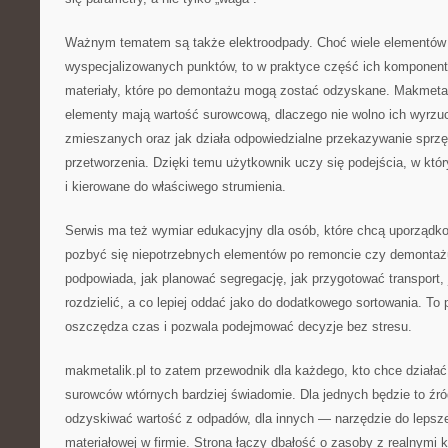
Ważnym tematem są także elektroodpady. Choć wiele elementów e
wyspecjalizowanych punktów, to w praktyce część ich komponent
materiały, które po demontażu mogą zostać odzyskane. Makmetal
elementy mają wartość surowcową, dlaczego nie wolno ich wyrz
zmieszanych oraz jak działa odpowiedzialne przekazywanie sprzę
przetworzenia. Dzięki temu użytkownik uczy się podejścia, w kt
i kierowane do właściwego strumienia.
Serwis ma też wymiar edukacyjny dla osób, które chcą uporządko
pozbyć się niepotrzebnych elementów po remoncie czy demontaż
podpowiada, jak planować segregację, jak przygotować transport, 
rozdzielić, a co lepiej oddać jako do dodatkowego sortowania. To
oszczędza czas i pozwala podejmować decyzje bez stresu.
makmetalik.pl to zatem przewodnik dla każdego, kto chce działać
surowców wtórnych bardziej świadomie. Dla jednych będzie to źró
odzyskiwać wartość z odpadów, dla innych — narzędzie do lepszej
materiałowej w firmie. Strona łączy dbałość o zasoby z realnymi 