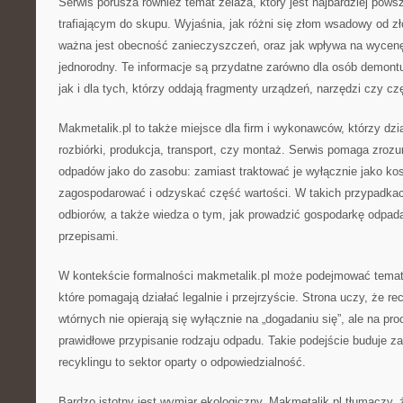
Serwis porusza również temat żelaza, który jest najbardziej po
trafiającym do skupu. Wyjaśnia, jak różni się złom wsadowy od z
ważna jest obecność zanieczyszczeń, oraz jak wpływa na wycenę 
jednorodny. Te informacje są przydatne zarówno dla osób demontu
jak i dla tych, którzy oddają fragmenty urządzeń, narzędzi czy 
Makmetalik.pl to także miejsce dla firm i wykonawców, którzy dzia
rozbiórki, produkcja, transport, czy montaż. Serwis pomaga zroz
odpadów jako do zasobu: zamiast traktować je wyłącznie jako ko
zagospodarować i odzyskać część wartości. W takich przypadkach
odbiorów, a także wiedza o tym, jak prowadzić gospodarkę odpa
przepisami.
W kontekście formalności makmetalik.pl może podejmować temat
które pomagają działać legalnie i przejrzyście. Strona uczy, że r
wtórnych nie opierają się wyłącznie na „dogadaniu się”, ale na pr
prawidłowe przypisanie rodzaju odpadu. Takie podejście buduje za
recyklingu to sektor oparty o odpowiedzialność.
Bardzo istotny jest wymiar ekologiczny. Makmetalik.pl tłumaczy,