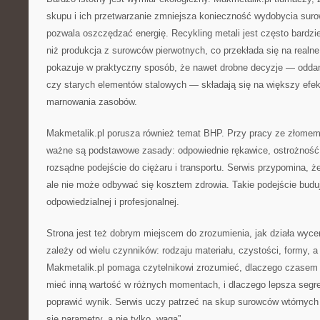
skupu i ich przetwarzanie zmniejsza konieczność wydobycia suro
pozwala oszczędzać energię. Recykling metali jest często bardzi
niż produkcja z surowców pierwotnych, co przekłada się na realne
pokazuje w praktyczny sposób, że nawet drobne decyzje — odda
czy starych elementów stalowych — składają się na większy efek
marnowania zasobów.
Makmetalik.pl porusza również temat BHP. Przy pracy ze złomem 
ważne są podstawowe zasady: odpowiednie rękawice, ostrożność 
rozsądne podejście do ciężaru i transportu. Serwis przypomina, ż
ale nie może odbywać się kosztem zdrowia. Takie podejście budu
odpowiedzialnej i profesjonalnej.
Strona jest też dobrym miejscem do zrozumienia, jak działa wyce
zależy od wielu czynników: rodzaju materiału, czystości, formy, a
Makmetalik.pl pomaga czytelnikowi zrozumieć, dlaczego czasem
mieć inną wartość w różnych momentach, i dlaczego lepsza segre
poprawić wynik. Serwis uczy patrzeć na skup surowców wtórnych 
się parametry, a nie tylko „waga”.