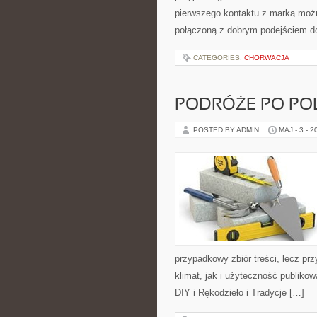
pierwszego kontaktu z marką można
połączoną z dobrym podejściem d
CATEGORIES:
CHORWACJA
PODRÓŻE PO PO
POSTED BY ADMIN
MAJ - 3 - 2
przypadkowy zbiór treści, lecz pr
klimat, jak i użyteczność publikow
DIY i Rękodzieło i Tradycje […]