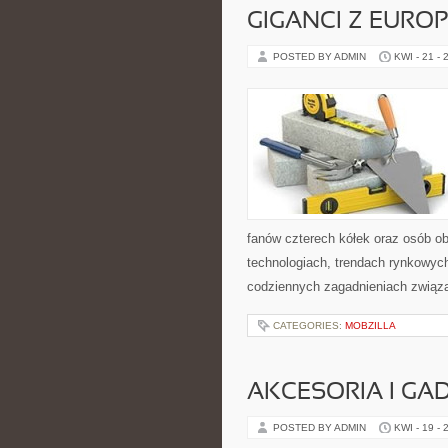
GIGANCI Z EURO
POSTED BY ADMIN
KWI - 21 - 
fanów czterech kółek oraz osób o
technologiach, trendach rynkowych
codziennych zagadnieniach związ
CATEGORIES:
MOBZILLA
AKCESORIA I GA
POSTED BY ADMIN
KWI - 19 - 