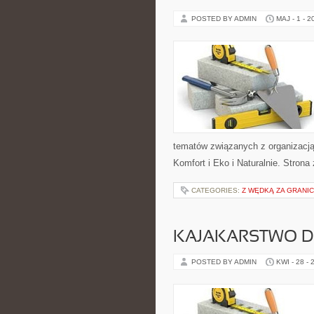
POSTED BY ADMIN
MAJ - 1 - 2
tematów związanych z organizacją
Komfort i Eko i Naturalnie. Stron
CATEGORIES:
Z WĘDKĄ ZA GRANI
KAJAKARSTWO D
POSTED BY ADMIN
KWI - 28 - 