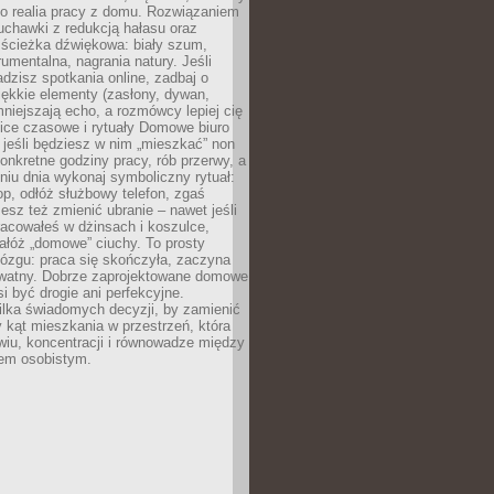
ko realia pracy z domu. Rozwiązaniem
uchawki z redukcją hałasu oraz
 ścieżka dźwiękowa: biały szum,
umentalna, nagrania natury. Jeśli
dzisz spotkania online, zadbaj o
ękkie elementy (zasłony, dywan,
niejszają echo, a rozmówcy lepiej cię
ice czasowe i rytuały Domowe biuro
, jeśli będziesz w nim „mieszkać” non
konkretne godziny pracy, rób przerwy, a
iu dnia wykonaj symboliczny rytuał:
op, odłóż służbowy telefon, zgaś
sz też zmienić ubranie – nawet jeśli
racowałeś w dżinsach i koszulce,
ałóż „domowe” ciuchy. To prosty
ózgu: praca się skończyła, zaczyna
ywatny. Dobrze zaprojektowane domowe
si być drogie ani perfekcyjne.
ilka świadomych decyzji, by zamienić
kąt mieszkania w przestrzeń, która
wiu, koncentracji i równowadze między
iem osobistym.