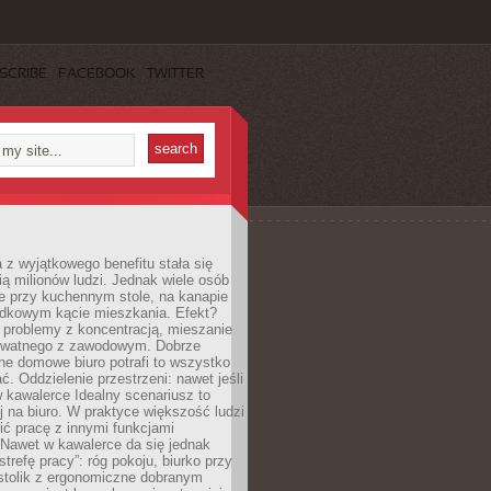
SCRIBE
FACEBOOK
TWITTER
 z wyjątkowego benefitu stała się
ą milionów ludzi. Jednak wiele osób
e przy kuchennym stole, na kanapie
adkowym kącie mieszkania. Efekt?
 problemy z koncentracją, mieszanie
rywatnego z zawodowym. Dobrze
ne domowe biuro potrafi to wszystko
. Oddzielenie przestrzeni: nawet jeśli
 kawalerce Idealny scenariusz to
 na biuro. W praktyce większość ludzi
ć pracę z innymi funkcjami
 Nawet w kawalerce da się jednak
trefę pracy”: róg pokoju, biurko przy
stolik z ergonomiczne dobranym