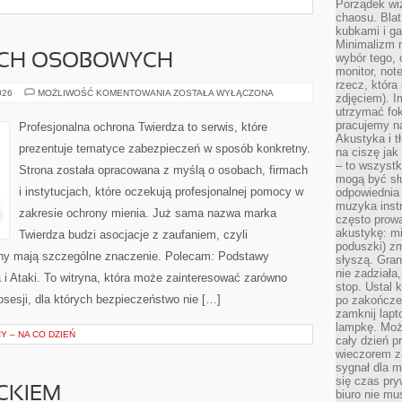
Porządek wiz
chaosu. Blat
kubkami i g
Minimalizm 
wybór tego, 
CH OSOBOWYCH
monitor, not
rzecz, która
OCHRONA
026
MOŻLIWOŚĆ KOMENTOWANIA
ZOSTAŁA WYŁĄCZONA
zdjęciem). I
DANYCH
utrzymać fo
OSOBOWYCH
pracujemy n
Profesjonalna ochrona Twierdza to serwis, które
Akustyka i t
prezentuje tematyce zabezpieczeń w sposób konkretny.
na ciszę jak
– to wszyst
Strona została opracowana z myślą o osobach, firmach
mogą być sł
i instytucjach, które oczekują profesjonalnej pomocy w
odpowiednia
muzyka instr
zakresie ochrony mienia. Już sama nazwa marka
często prowa
akustykę: mi
Twierdza budzi asocjacje z zaufaniem, czyli
poduszki) zm
ony mają szczególne znaczenie. Polecam: Podstawy
słyszą. Gran
nie zadziała
i Ataki. To witryna, która może zainteresować zarówno
stop. Ustal 
posesji, dla których bezpieczeństwo nie […]
po zakończen
zamknij lapt
lampkę. Może
 – NA CO DZIEŃ
cały dzień p
wieczorem z
sygnał dla m
się czas pr
CKIEM
biuro nie mu