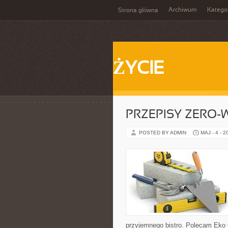
Archiwum
Katego
Strona główna
ŻYCIE
PRZEPISY ZERO-
POSTED BY ADMIN
MAJ - 4 - 2
przyjemnego bistro. Polecam Eko 