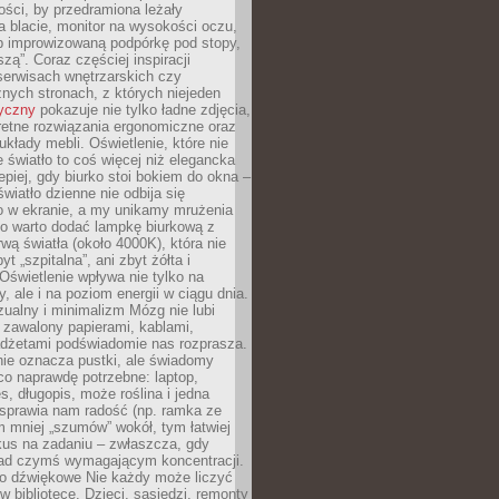
ości, by przedramiona leżały
 blacie, monitor na wysokości oczu,
b improwizowaną podpórkę pod stopy,
iszą”. Coraz częściej inspiracji
erwisach wnętrzarskich czy
znych stronach, z których niejeden
tyczny
pokazuje nie tylko ładne zdjęcia,
retne rozwiązania ergonomiczne oraz
kłady mebli. Oświetlenie, które nie
światło to coś więcej niż elegancka
epiej, gdy biurko stoi bokiem do okna –
światło dzienne nie odbija się
o w ekranie, a my unikamy mrużenia
go warto dodać lampkę biurkową z
rwą światła (około 4000K), która nie
yt „szpitalna”, ani zbyt żółta i
 Oświetlenie wpływa nie tylko na
y, ale i na poziom energii w ciągu dnia.
ualny i minimalizm Mózg nie lubi
 zawalony papierami, kablami,
adżetami podświadomie nas rozprasza.
nie oznacza pustki, ale świadomy
co naprawdę potrzebne: laptop,
es, długopis, może roślina i jedna
 sprawia nam radość (np. ramka ze
m mniej „szumów” wokół, tym łatwiej
kus na zadaniu – zwłaszcza, gdy
ad czymś wymagającym koncentracji.
ło dźwiękowe Nie każdy może liczyć
 w bibliotece. Dzieci, sąsiedzi, remonty