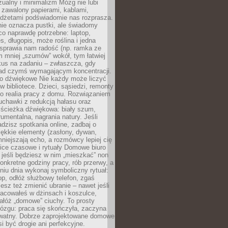
ualny i minimalizm Mózg nie lubi
 zawalony papierami, kablami,
adżetami podświadomie nas rozprasza.
nie oznacza pustki, ale świadomy
co naprawdę potrzebne: laptop,
es, długopis, może roślina i jedna
 sprawia nam radość (np. ramka ze
m mniej „szumów” wokół, tym łatwiej
kus na zadaniu – zwłaszcza, gdy
ad czymś wymagającym koncentracji.
ło dźwiękowe Nie każdy może liczyć
 w bibliotece. Dzieci, sąsiedzi, remonty
ko realia pracy z domu. Rozwiązaniem
uchawki z redukcją hałasu oraz
 ścieżka dźwiękowa: biały szum,
umentalna, nagrania natury. Jeśli
dzisz spotkania online, zadbaj o
ękkie elementy (zasłony, dywan,
niejszają echo, a rozmówcy lepiej cię
ice czasowe i rytuały Domowe biuro
, jeśli będziesz w nim „mieszkać” non
konkretne godziny pracy, rób przerwy, a
iu dnia wykonaj symboliczny rytuał:
op, odłóż służbowy telefon, zgaś
sz też zmienić ubranie – nawet jeśli
racowałeś w dżinsach i koszulce,
ałóż „domowe” ciuchy. To prosty
ózgu: praca się skończyła, zaczyna
ywatny. Dobrze zaprojektowane domowe
si być drogie ani perfekcyjne.