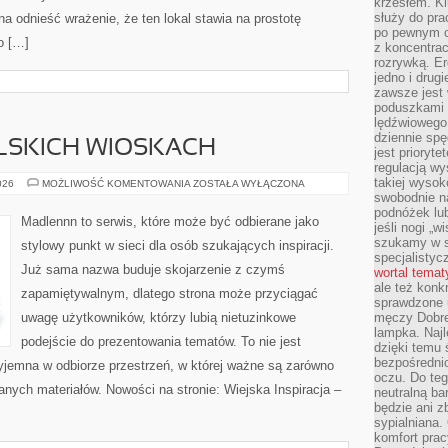
krzesłem. K
służy do pra
 odnieść wrażenie, że ten lokal stawia na prostotę
po pewnym c
o […]
z koncentrac
rozrywką. Er
jedno i drug
zawsze jest
poduszkami 
lędźwiowego
dziennie sp
LSKICH WIOSKACH
jest prioryt
regulacją wy
takiej wysok
PODRÓŻE
026
MOŻLIWOŚĆ KOMENTOWANIA
ZOSTAŁA WYŁĄCZONA
PO
swobodnie na
POLSKICH
podnóżek lu
WIOSKACH
Madlennn to serwis, które może być odbierane jako
jeśli nogi „w
szukamy w s
stylowy punkt w sieci dla osób szukających inspiracji.
specjalistyc
Już sama nazwa buduje skojarzenie z czymś
wortal tema
ale też konk
zapamiętywalnym, dlatego strona może przyciągać
sprawdzone u
uwagę użytkowników, którzy lubią nietuzinkowe
męczy Dobre 
lampka. Najl
podejście do prezentowania tematów. To nie jest
dzięki temu 
bezpośredni
zyjemna w odbiorze przestrzeń, w której ważne są zarówno
oczu. Do te
anych materiałów. Nowości na stronie: Wiejska Inspiracja –
neutralną ba
będzie ani zb
sypialniana.
komfort prac