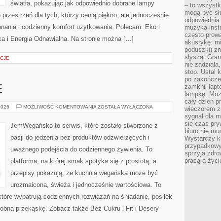
światła, pokazując jak odpowiednio dobrane lampy
– to wszyst
mogą być sł
 przestrzeń dla tych, którzy cenią piękno, ale jednocześnie
odpowiednia
nania i codzienny komfort użytkowania. Polecam: Eko i
muzyka instr
często prowa
ka i Energia Odnawialna. Na stronie można […]
akustykę: mi
poduszki) zm
słyszą. Gran
CJE
nie zadziała
stop. Ustal 
po zakończen
zamknij lapt
E
lampkę. Może
cały dzień p
SZYBKIE
2026
MOŻLIWOŚĆ KOMENTOWANIA
ZOSTAŁA WYŁĄCZONA
wieczorem z
I
sygnał dla m
PROSTE
się czas pr
JemWegańsko to serwis, które zostało stworzone z
biuro nie mu
pasji do jedzenia bez produktów odzwierzęcych i
Wystarczy k
przypadkowy 
uważnego podejścia do codziennego żywienia. To
sprzyja zdro
pracą a życ
platforma, na której smak spotyka się z prostotą, a
przepisy pokazują, że kuchnia wegańska może być
urozmaicona, świeża i jednocześnie wartościowa. To
óre wypatrują codziennych rozwiązań na śniadanie, posiłek
drobną przekąskę. Zobacz także Bez Cukru i Fit i Desery