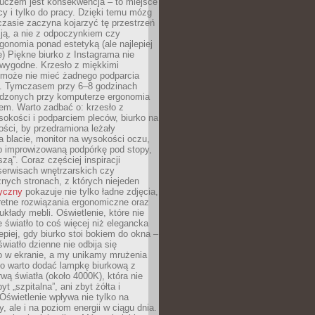
luczem jest konsekwencja – to miejsce
cy i tylko do pracy. Dzięki temu mózg
zasie zaczyna kojarzyć tę przestrzeń
ją, a nie z odpoczynkiem czy
gonomia ponad estetyką (ale najlepiej
ie) Piękne biurko z Instagrama nie
 wygodne. Krzesło z miękkimi
może nie mieć żadnego podparcia
. Tymczasem przy 6–8 godzinach
ędzonych przy komputerze ergonomia
etem. Warto zadbać o: krzesło z
sokości i podparciem pleców, biurko na
ości, by przedramiona leżały
 blacie, monitor na wysokości oczu,
b improwizowaną podpórkę pod stopy,
iszą”. Coraz częściej inspiracji
erwisach wnętrzarskich czy
znych stronach, z których niejeden
tyczny
pokazuje nie tylko ładne zdjęcia,
retne rozwiązania ergonomiczne oraz
kłady mebli. Oświetlenie, które nie
światło to coś więcej niż elegancka
epiej, gdy biurko stoi bokiem do okna –
światło dzienne nie odbija się
o w ekranie, a my unikamy mrużenia
go warto dodać lampkę biurkową z
rwą światła (około 4000K), która nie
yt „szpitalna”, ani zbyt żółta i
 Oświetlenie wpływa nie tylko na
y, ale i na poziom energii w ciągu dnia.