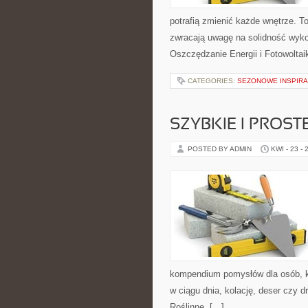
potrafią zmienić każde wnętrze. To
zwracają uwagę na solidność wyko
Oszczędzanie Energii i Fotowoltai
CATEGORIES:
SEZONOWE INSPIRA
SZYBKIE I PROST
POSTED BY ADMIN
KWI - 23 - 
kompendium pomysłów dla osób, kt
w ciągu dnia, kolację, deser czy 
Roślinne. […]