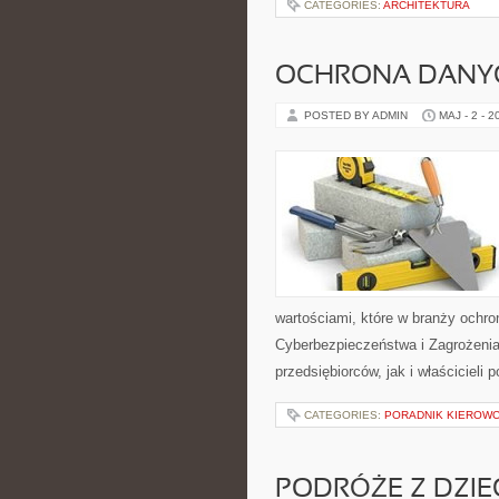
CATEGORIES:
ARCHITEKTURA
OCHRONA DANY
POSTED BY ADMIN
MAJ - 2 - 2
wartościami, które w branży ochr
Cyberbezpieczeństwa i Zagrożenia 
przedsiębiorców, jak i właścicieli 
CATEGORIES:
PORADNIK KIEROWCY
PODRÓŻE Z DZIE