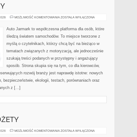
PY
GIGANCI
2026
MOŻLIWOŚĆ KOMENTOWANIA
ZOSTAŁA WYŁĄCZONA
Z
EUROPY
Auto Jarmark to współczesna platforma dla osób, które
śledzą światem samochodów. To miejsce tworzone z
myślą o czytelnikach, którzy chcą być na bieżąco w
tematach związanych z motoryzacją, ale jednocześnie
szukają treści podanych w przystępny i angażujący
sposób. Strona skupia się na tym, co dla kierowców,
bserwujących rozwój branży jest naprawdę istotne: nowych
, bezpieczeństwie, ekologii, testach, porównaniach oraz
anych z […]
DŻETY
AKCESORIA
2026
MOŻLIWOŚĆ KOMENTOWANIA
ZOSTAŁA WYŁĄCZONA
I