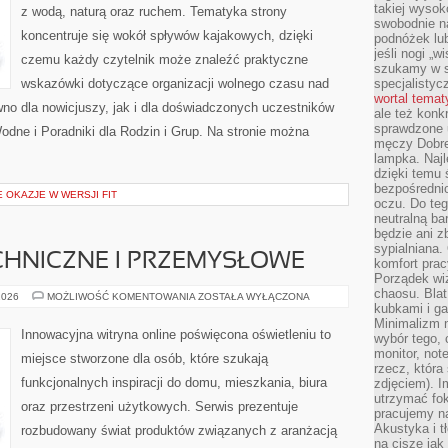
takiej wysok
z wodą, naturą oraz ruchem. Tematyka strony
swobodnie na
koncentruje się wokół spływów kajakowych, dzięki
podnóżek lu
jeśli nogi „w
czemu każdy czytelnik może znaleźć praktyczne
szukamy w s
wskazówki dotyczące organizacji wolnego czasu nad
specjalistyc
wortal tema
no dla nowicjuszy, jak i dla doświadczonych uczestników
ale też konk
sprawdzone u
odne i Poradniki dla Rodzin i Grup. Na stronie można
męczy Dobre 
lampka. Najl
dzięki temu 
bezpośredni
E OKAZJE W WERSJI FIT
oczu. Do te
neutralną ba
będzie ani zb
sypialniana.
CHNICZNE I PRZEMYSŁOWE
komfort prac
Porządek wiz
chaosu. Blat
OŚWIETLENIE
2026
MOŻLIWOŚĆ KOMENTOWANIA
ZOSTAŁA WYŁĄCZONA
TECHNICZNE
kubkami i g
I
Minimalizm 
PRZEMYSŁOWE
Innowacyjna witryna online poświęcona oświetleniu to
wybór tego, 
monitor, not
miejsce stworzone dla osób, które szukają
rzecz, która
funkcjonalnych inspiracji do domu, mieszkania, biura
zdjęciem). I
utrzymać fo
oraz przestrzeni użytkowych. Serwis prezentuje
pracujemy n
Akustyka i t
rozbudowany świat produktów związanych z aranżacją
na ciszę jak