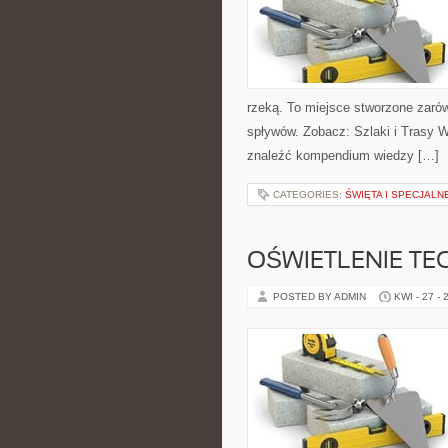
rzeką. To miejsce stworzone zarów
spływów. Zobacz: Szlaki i Trasy W
znaleźć kompendium wiedzy […]
CATEGORIES:
ŚWIĘTA I SPECJALN
OŚWIETLENIE TE
POSTED BY ADMIN
KWI - 27 - 