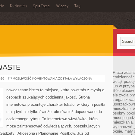
rie
Kuziemka
Tagi
Spis Treści
Włochy
SUB
WASTE
Praca zdalna
codzienności
PRZEPISY
026
MOŻLIWOŚĆ KOMENTOWANIA
ZOSTAŁA WYŁĄCZONA
wciąż pracuj
ZERO-
WASTE
lub w przyp
nowoczesne bistro to miejsce, które powstało z myślą o
Bóle pleców,
się życia p
osobach szukających codzienną jakość. Strona
zorganizowa
uporządkować
internetowa prezentuje charakter lokalu, w którym posiłki
mieszkasz w
mają być nie tylko świeże, ale również dopasowane do
osobny pokój
musi pogodzi
codziennego rytmu. To internetowa wizytówka, która
mieszkania.
może zainteresować odwiedzających, poszukujących
wyznaczyć „s
oknie, mały 
Gadżety i Akcesoria i Planowanie Posiłków. Już od