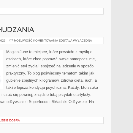
HUDZANIA
PORADNIKI
2026
MOŻLIWOŚĆ KOMENTOWANIA
ZOSTAŁA WYŁĄCZONA
ODCHUDZANIA
MagicalJune to miejsce, które powstało z myślą o
osobach, które chcą poprawić swoje samopoczucie,
zmienić styl życia i spojrzeć na jedzenie w sposób
praktyczny. To blog poświęcony tematom takim jak
gubienie zbędnych kilogramów, zdrowa dieta, ruch, a
także lepsza kondycja psychiczna. Każdy, kto szuka
 i czuć się pewniej, znajdzie tutaj przydatne artykuły.
we odżywianie i Superfoods i Składniki Odżywcze. Na
UŻBIE DOBRA