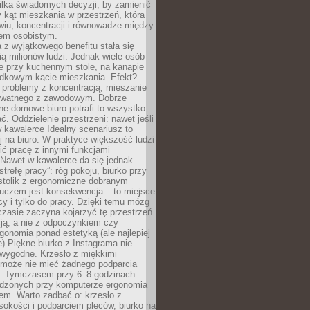
ilka świadomych decyzji, by zamienić
kąt mieszkania w przestrzeń, która
wiu, koncentracji i równowadze między
iem osobistym.
 z wyjątkowego benefitu stała się
ą milionów ludzi. Jednak wiele osób
e przy kuchennym stole, na kanapie
adkowym kącie mieszkania. Efekt?
 problemy z koncentracją, mieszanie
rywatnego z zawodowym. Dobrze
ne domowe biuro potrafi to wszystko
. Oddzielenie przestrzeni: nawet jeśli
 kawalerce Idealny scenariusz to
 na biuro. W praktyce większość ludzi
ć pracę z innymi funkcjami
 Nawet w kawalerce da się jednak
trefę pracy”: róg pokoju, biurko przy
stolik z ergonomiczne dobranym
luczem jest konsekwencja – to miejsce
cy i tylko do pracy. Dzięki temu mózg
zasie zaczyna kojarzyć tę przestrzeń
ją, a nie z odpoczynkiem czy
gonomia ponad estetyką (ale najlepiej
ie) Piękne biurko z Instagrama nie
 wygodne. Krzesło z miękkimi
może nie mieć żadnego podparcia
. Tymczasem przy 6–8 godzinach
ędzonych przy komputerze ergonomia
etem. Warto zadbać o: krzesło z
sokości i podparciem pleców, biurko na