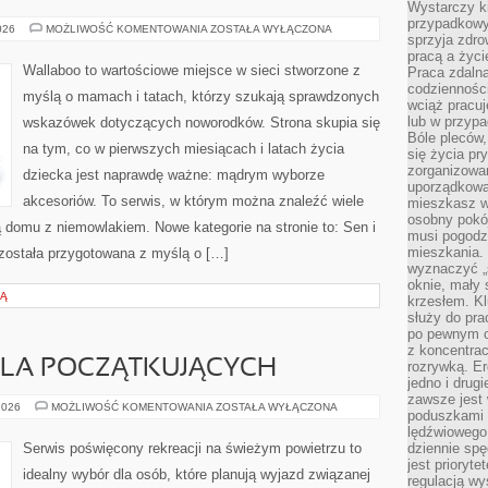
Wystarczy k
przypadkowy 
PODRÓŻE
026
MOŻLIWOŚĆ KOMENTOWANIA
ZOSTAŁA WYŁĄCZONA
sprzyja zdro
Z
DZIECKIEM
pracą a życ
Wallaboo to wartościowe miejsce w sieci stworzone z
Praca zdalna
codzienności
myślą o mamach i tatach, którzy szukają sprawdzonych
wciąż pracuj
lub w przyp
wskazówek dotyczących noworodków. Strona skupia się
Bóle pleców,
na tym, co w pierwszych miesiącach i latach życia
się życia p
zorganizowa
dziecka jest naprawdę ważne: mądrym wyborze
uporządkować
akcesoriów. To serwis, w którym można znaleźć wiele
mieszkasz w
osobny pokój
 domu z niemowlakiem. Nowe kategorie na stronie to: Sen i
musi pogodzi
mieszkania.
a została przygotowana z myślą o […]
wyznaczyć „s
oknie, mały 
CĄ
krzesłem. K
służy do pra
po pewnym c
z koncentrac
LA POCZĄTKUJĄCYCH
rozrywką. Er
jedno i drug
zawsze jest
KAJAKARSTWO
2026
MOŻLIWOŚĆ KOMENTOWANIA
ZOSTAŁA WYŁĄCZONA
poduszkami 
DLA
POCZĄTKUJĄCYCH
lędźwiowego
Serwis poświęcony rekreacji na świeżym powietrzu to
dziennie sp
jest prioryt
idealny wybór dla osób, które planują wyjazd związanej
regulacją wy