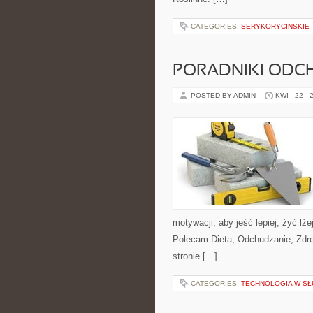
CATEGORIES:
SERYKORYCINSKIE
PORADNIKI ODC
POSTED BY ADMIN
KWI - 22 - 
motywacji, aby jeść lepiej, żyć lżej
Polecam Dieta, Odchudzanie, Zdro
stronie […]
CATEGORIES:
TECHNOLOGIA W SŁ