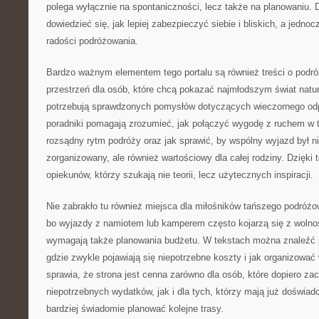
polega wyłącznie na spontaniczności, lecz także na planowaniu. 
dowiedzieć się, jak lepiej zabezpieczyć siebie i bliskich, a jedno
radości podróżowania.
Bardzo ważnym elementem tego portalu są również treści o podró
przestrzeń dla osób, które chcą pokazać najmłodszym świat natur
potrzebują sprawdzonych pomysłów dotyczących wieczornego od
poradniki pomagają zrozumieć, jak połączyć wygodę z ruchem w t
rozsądny rytm podróży oraz jak sprawić, by wspólny wyjazd był ni
zorganizowany, ale również wartościowy dla całej rodziny. Dzięki t
opiekunów, którzy szukają nie teorii, lecz użytecznych inspiracji.
Nie zabrakło tu również miejsca dla miłośników tańszego podróżo
bo wyjazdy z namiotem lub kamperem często kojarzą się z wolnoś
wymagają także planowania budżetu. W tekstach można znaleźć p
gdzie zwykle pojawiają się niepotrzebne koszty i jak organizować
sprawia, że strona jest cenna zarówno dla osób, które dopiero za
niepotrzebnych wydatków, jak i dla tych, którzy mają już doświad
bardziej świadomie planować kolejne trasy.