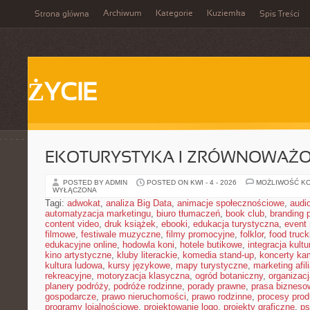
Archiwum
Kategorie
Kuziemka
Strona główna
Spis Treści
ŻYCIE
EKOTURYSTYKA I ZRÓWNOWAŻ
POSTED BY ADMIN
POSTED ON KWI - 4 - 2026
MOŻLIWOŚĆ K
WYŁĄCZONA
Tagi:
adwokat
,
analiza Big Data
,
animacje społecznościowe
,
audi
automatyzacja marketingu
,
biuro tłumaczeń
,
book club
,
branding 
content video
,
druk książek
,
ebooki
,
edukacja turystyczna
,
event
filmowe
,
festiwale muzyczne
,
filmy promocyjne
,
folklor
,
food truck
edukacyjne online
,
hodowla koni
,
hotele butikowe
,
integracja kult
kino artystyczne
,
kluby literackie
,
komedia stand-up
,
koncerty ka
kultura ludowa
,
kursy językowe
,
mapy turystyczne
,
marketing afil
rekreacyjne
,
motoryzacja klasyczna
,
ogród botaniczny
,
organizac
planery podróży
,
podróże rodzinne
,
porady prawne
,
prasa bizneso
gospodarcze
,
prawo nieruchomości
,
prawo rodzinne
,
procesy prod
programy lojalnościowe
,
projektowanie logo
,
projekty graficzne
,
ps