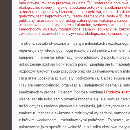
rada prawna
,
reklama prasowa
,
reklama TV
,
restauracje hotelowe
ekologiczne
,
rowery miejskie
,
spotkania autorskie
,
spotkania net
sztuczna inteligencja w biznesie
,
sztuka cyfrowa
,
sztuka dla dzie
graficzny
,
teatr improwizowany
,
teatry alternatywne
,
testy A/B
,
tł
publiczny
,
user experience
,
usługi cateringowe
,
wakacje z dziećm
wellness w hotelach
,
wydarzenia kulturalne
,
wydawnictwa książk
samochodów
,
wystawy fotograficzne
,
zabawki edukacyjne
,
zarzą
zwiedzanie z przewodnikiem
,
żywność ekologiczna
,
żywność regi
To strona zostało stworzone z myślą o miłośnikach niezależnego p
regenerują siły wtedy, gdy mogą ruszyć przed siebie z namiotem 
kamperem. To serwis informacyjno-poradnikowy dla tych, którzy ce
jednocześnie szukają konkretnych porad. Znajdują się tu materiał
rozpoczynających swoją przygodę oraz dla zaawansowanych miło
chcą stale udoskonalać swój styl podróżowania. Całość skupia si
liczy się samodzielność, organizacja i umiejętność czerpania r
spędzanych w drodze. Polecam Podróże rodzinne i
Podróże ekst
ważne jest nie tylko samo przemieszczanie się, ale również całe 
treści dotyczą zarówno planowania przejazdu, jak i przygotowani
znaleźć tu inspiracje związane z rodzinnymi wyjazdami, samodzi
z krótkimi weekendami i rozbudowanymi podróżami. To serwis, w 
pokazywane jako sposób na wolność, a nie tylko chwilowa rozryw