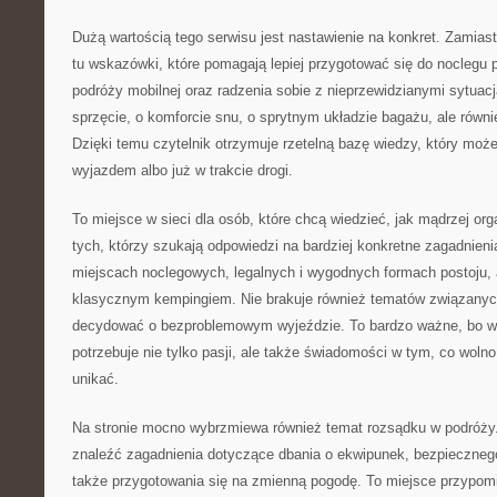
Dużą wartością tego serwisu jest nastawienie na konkret. Zamiast
tu wskazówki, które pomagają lepiej przygotować się do noclegu
podróży mobilnej oraz radzenia sobie z nieprzewidzianymi sytuac
sprzęcie, o komforcie snu, o sprytnym układzie bagażu, ale rów
Dzięki temu czytelnik otrzymuje rzetelną bazę wiedzy, który moż
wyjazdem albo już w trakcie drogi.
To miejsce w sieci dla osób, które chcą wiedzieć, jak mądrzej org
tych, którzy szukają odpowiedzi na bardziej konkretne zagadnienia.
miejscach noclegowych, legalnych i wygodnych formach postoju, 
klasycznym kempingiem. Nie brakuje również tematów związanyc
decydować o bezproblemowym wyjeździe. To bardzo ważne, bo w
potrzebuje nie tylko pasji, ale także świadomości w tym, co wolno,
unikać.
Na stronie mocno wybrzmiewa również temat rozsądku w podróży
znaleźć zagadnienia dotyczące dbania o ekwipunek, bezpiecznego
także przygotowania się na zmienną pogodę. To miejsce przypomi