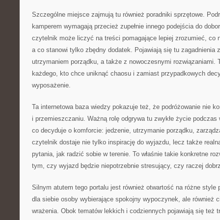
Szczególne miejsce zajmują tu również poradniki sprzętowe. Pod
kamperem wymagają przecież zupełnie innego podejścia do dobor
czytelnik może liczyć na treści pomagające lepiej zrozumieć, co 
a co stanowi tylko zbędny dodatek. Pojawiają się tu zagadnienia
utrzymaniem porządku, a także z nowoczesnymi rozwiązaniami. T
każdego, kto chce uniknąć chaosu i zamiast przypadkowych decy
wyposażenie.
Ta internetowa baza wiedzy pokazuje też, że podróżowanie nie 
i przemieszczaniu. Ważną rolę odgrywa tu zwykłe życie podczas w
co decyduje o komforcie: jedzenie, utrzymanie porządku, zarządz
czytelnik dostaje nie tylko inspirację do wyjazdu, lecz także rea
pytania, jak radzić sobie w terenie. To właśnie takie konkretne r
tym, czy wyjazd będzie niepotrzebnie stresujący, czy raczej dobr
Silnym atutem tego portalu jest również otwartość na różne style
dla siebie osoby wybierające spokojny wypoczynek, ale również c
wrażenia. Obok tematów lekkich i codziennych pojawiają się też t