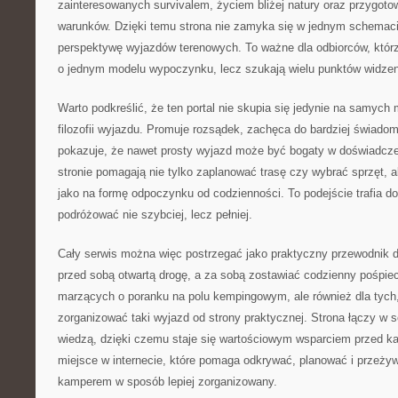
zainteresowanych survivalem, życiem bliżej natury oraz przygo
warunków. Dzięki temu strona nie zamyka się w jednym schemacie
perspektywę wyjazdów terenowych. To ważne dla odbiorców, którz
o jednym modelu wypoczynku, lecz szukają wielu punktów widzen
Warto podkreślić, że ten portal nie skupia się jedynie na samych 
filozofii wyjazdu. Promuje rozsądek, zachęca do bardziej świado
pokazuje, że nawet prosty wyjazd może być bogaty w doświadcze
stronie pomagają nie tylko zaplanować trasę czy wybrać sprzęt, a
jako na formę odpoczynku od codzienności. To podejście trafia do
podróżować nie szybciej, lecz pełniej.
Cały serwis można więc postrzegać jako praktyczny przewodnik dla
przed sobą otwartą drogę, a za sobą zostawiać codzienny pośpiec
marzących o poranku na polu kempingowym, ale również dla tych,
zorganizować taki wyjazd od strony praktycznej. Strona łączy w 
wiedzą, dzięki czemu staje się wartościowym wsparciem przed k
miejsce w internecie, które pomaga odkrywać, planować i przeż
kamperem w sposób lepiej zorganizowany.