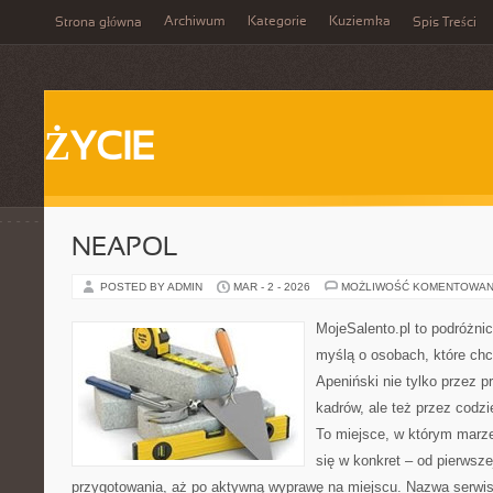
Archiwum
Kategorie
Kuziemka
Strona główna
Spis Treści
ŻYCIE
NEAPOL
POSTED BY ADMIN
MAR - 2 - 2026
MOŻLIWOŚĆ KOMENTOWAN
MojeSalento.pl to podróżni
myślą o osobach, które ch
Apeniński nie tylko przez
kadrów, ale też przez codz
To miejsce, w którym marze
się w konkret – od pierwszej
przygotowania, aż po aktywną wyprawę na miejscu. Nazwa serwis