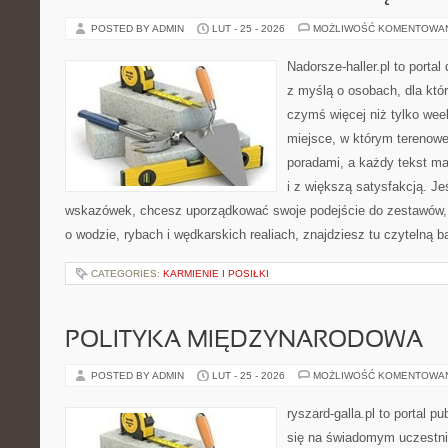
POSTED BY ADMIN
LUT - 25 - 2026
MOŻLIWOŚĆ KOMENTOWA
Nadorsze-haller.pl to portal
z myślą o osobach, dla któ
czymś więcej niż tylko we
miejsce, w którym terenowe
poradami, a każdy tekst ma
i z większą satysfakcją. J
wskazówek, chcesz uporządkować swoje podejście do zestawów, a
o wodzie, rybach i wędkarskich realiach, znajdziesz tu czytelną 
CATEGORIES:
KARMIENIE I POSIŁKI
POLITYKA MIĘDZYNARODOWA
POSTED BY ADMIN
LUT - 25 - 2026
MOŻLIWOŚĆ KOMENTOWA
ryszard-galla.pl to portal p
się na świadomym uczestni