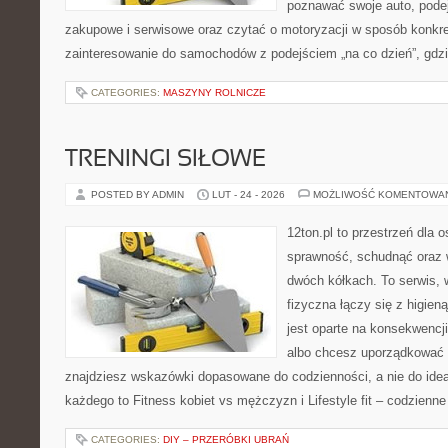
poznawać swoje auto, pode
zakupowe i serwisowe oraz czytać o motoryzacji w sposób konkre
zainteresowanie do samochodów z podejściem „na co dzień”, gdzie 
CATEGORIES:
MASZYNY ROLNICZE
TRENINGI SIŁOWE
POSTED BY ADMIN
LUT - 24 - 2026
MOŻLIWOŚĆ KOMENTOWA
12ton.pl to przestrzeń dla 
sprawność, schudnąć oraz w
dwóch kółkach. To serwis,
fizyczna łączy się z higien
jest oparte na konsekwencj
albo chcesz uporządkować s
znajdziesz wskazówki dopasowane do codzienności, a nie do ideał
każdego to Fitness kobiet vs mężczyzn i Lifestyle fit – codzienne
CATEGORIES:
DIY – PRZERÓBKI UBRAŃ