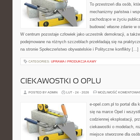
To przestrzeń dla osób, któ
mechanizmy państwa i wspó
zachodzące w życiu public
budować własne zdanie w op
W centrum pozostaje człowiek jako uczestnik demokracji, a także 
podejmowane na różnych szczeblach przekładają się na praktyc
na stronie Społeczeństwo obywatelskie i Polityczne konflikty […]
CATEGORIES:
UPRAWA I PRODUKCJA KAWY
CIEKAWOSTKI O OPLU
POSTED BY ADMIN
LUT - 24 - 2026
MOŻLIWOŚĆ KOMENTOWA
e-opel.com.pl to portal dla 
się na marce Opel i wszyst
codziennej eksploatacji, pr
ciekawostki o modelach, ro
miejsce stworzone dla osób