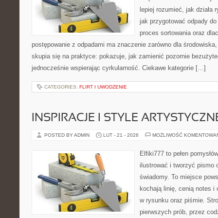
lepiej rozumieć, jak działa
jak przygotować odpady do 
proces sortowania oraz dla
postępowanie z odpadami ma znaczenie zarówno dla środowiska, ja
skupia się na praktyce: pokazuje, jak zamienić pozornie bezużyt
jednocześnie wspierając cyrkularność. Ciekawe kategorie […]
CATEGORIES:
FLIRT I UWODZENIE
INSPIRACJE I STYLE ARTYSTYCZN
POSTED BY ADMIN
LUT - 21 - 2026
MOŻLIWOŚĆ KOMENTOWA
Elfiki777 to pełen pomysłów
ilustrować i tworzyć pismo
świadomy. To miejsce powst
kochają linię, cenią notes 
w rysunku oraz piśmie. Str
pierwszych prób, przez cod