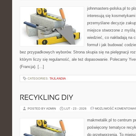
johnmasters-polska.pl to pl
interesują się kosmetykami
przemyślane decyzje zakup
miejsce stworzone z myślą o
wiedzieć, co nakładają na c
formuł i jak budować codzi
bez przypadkowych wyborów. Strona skupia się na pielęgnacji roz
którym liczy się regularność, ale też dopasowanie. Polecamy Yve
(Francja). […]
CATEGORIES:
TAJLANDIA
RECYKLING DIY
POSTED BY ADMIN
LUT - 23 - 2026
MOŻLIWOŚĆ KOMENTOWA
makmetalik.pl to centrum 
poświęcony tematyce recykl
do przetworzenia. To miejsc