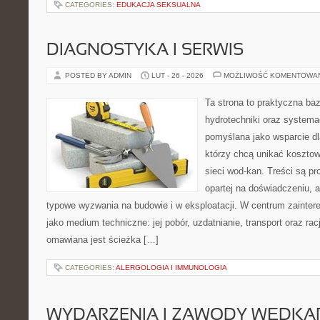
CATEGORIES:
EDUKACJA SEKSUALNA
DIAGNOSTYKA I SERWIS
POSTED BY ADMIN
LUT - 26 - 2026
MOŻLIWOŚĆ KOMENTOWA
Ta strona to praktyczna ba
hydrotechniki oraz systema
pomyślana jako wsparcie d
którzy chcą unikać koszto
sieci wod-kan. Treści są p
opartej na doświadczeniu, a
typowe wyzwania na budowie i w eksploatacji. W centrum zainter
jako medium techniczne: jej pobór, uzdatnianie, transport oraz ra
omawiana jest ścieżka […]
CATEGORIES:
ALERGOLOGIA I IMMUNOLOGIA
WYDARZENIA I ZAWODY WĘDKA