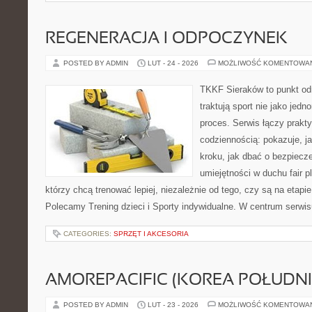
REGENERACJA I ODPOCZYNEK
POSTED BY ADMIN
LUT - 24 - 2026
MOŻLIWOŚĆ KOMENTOWA
TKKF Sieraków to punkt odn
traktują sport nie jako jedn
proces. Serwis łączy prakt
codziennością: pokazuje, j
kroku, jak dbać o bezpiecze
umiejętności w duchu fair pl
którzy chcą trenować lepiej, niezależnie od tego, czy są na etapi
Polecamy Trening dzieci i Sporty indywidualne. W centrum serwisu
CATEGORIES:
SPRZĘT I AKCESORIA
AMOREPACIFIC (KOREA POŁUDN
POSTED BY ADMIN
LUT - 23 - 2026
MOŻLIWOŚĆ KOMENTOWA