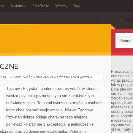
rie
Kuziemka
Tagi
Spis Treści
Włochy
SUB
ICZNE
Praca zdalna
codzienności
ZDROWIE
 2026
MOŻLIWOŚĆ KOMENTOWANIA
ZOSTAŁA WYŁĄCZONA
wciąż pracuj
PSYCHICZNE
lub w przyp
Tęczowa Przystań to internetowa przystań, w którym
Bóle pleców,
się życia p
wiedza psychologiczna spotyka się z praktycznym
zorganizowa
uporządkować
doświadczeniem. To portal tworzona z myślą o osobach,
mieszkasz w
które chcą poznać swoje emocje. Nazwa Tęczowa
osobny pokój
musi pogodzi
Przystań dobrze oddaje charakter tego miejsca,
mieszkania.
ponieważ kojarzy się z akceptacją, a jednocześnie
wyznaczyć „s
oknie, mały 
dzi nad tym, co dzieje się w człowieku. Polecamy