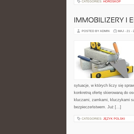
CATEGORIES:
HOROSKOP
IMMOBILIZERY I
POSTED BY ADMIN
MAJ - 21 -
sytuacje, w których liczy się spr
konkretną ofertę skierowaną do o
kluczami, zamkami, kluczykami 
bezpieczeństwem. Już […]
CATEGORIES:
JĘZYK POLSKI