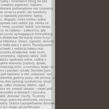
ualny i minimalizm Mózg nie lubi
 zawalony papierami, kablami,
adżetami podświadomie nas rozprasza.
nie oznacza pustki, ale świadomy
co naprawdę potrzebne: laptop,
es, długopis, może roślina i jedna
 sprawia nam radość (np. ramka ze
m mniej „szumów” wokół, tym łatwiej
kus na zadaniu – zwłaszcza, gdy
ad czymś wymagającym koncentracji.
ło dźwiękowe Nie każdy może liczyć
 w bibliotece. Dzieci, sąsiedzi, remonty
ko realia pracy z domu. Rozwiązaniem
uchawki z redukcją hałasu oraz
 ścieżka dźwiękowa: biały szum,
umentalna, nagrania natury. Jeśli
dzisz spotkania online, zadbaj o
ękkie elementy (zasłony, dywan,
niejszają echo, a rozmówcy lepiej cię
ice czasowe i rytuały Domowe biuro
, jeśli będziesz w nim „mieszkać” non
konkretne godziny pracy, rób przerwy, a
iu dnia wykonaj symboliczny rytuał:
op, odłóż służbowy telefon, zgaś
sz też zmienić ubranie – nawet jeśli
racowałeś w dżinsach i koszulce,
ałóż „domowe” ciuchy. To prosty
ózgu: praca się skończyła, zaczyna
ywatny. Dobrze zaprojektowane domowe
si być drogie ani perfekcyjne.