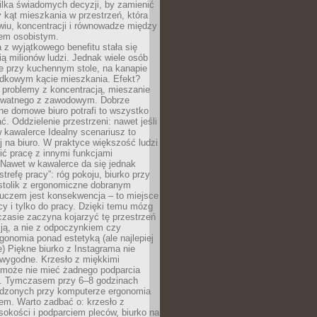
ilka świadomych decyzji, by zamienić
kąt mieszkania w przestrzeń, która
wiu, koncentracji i równowadze między
iem osobistym.
 z wyjątkowego benefitu stała się
ą milionów ludzi. Jednak wiele osób
e przy kuchennym stole, na kanapie
adkowym kącie mieszkania. Efekt?
 problemy z koncentracją, mieszanie
rywatnego z zawodowym. Dobrze
ne domowe biuro potrafi to wszystko
. Oddzielenie przestrzeni: nawet jeśli
 kawalerce Idealny scenariusz to
 na biuro. W praktyce większość ludzi
ć pracę z innymi funkcjami
 Nawet w kawalerce da się jednak
trefę pracy”: róg pokoju, biurko przy
stolik z ergonomiczne dobranym
luczem jest konsekwencja – to miejsce
cy i tylko do pracy. Dzięki temu mózg
zasie zaczyna kojarzyć tę przestrzeń
ją, a nie z odpoczynkiem czy
gonomia ponad estetyką (ale najlepiej
ie) Piękne biurko z Instagrama nie
 wygodne. Krzesło z miękkimi
może nie mieć żadnego podparcia
. Tymczasem przy 6–8 godzinach
ędzonych przy komputerze ergonomia
etem. Warto zadbać o: krzesło z
sokości i podparciem pleców, biurko na