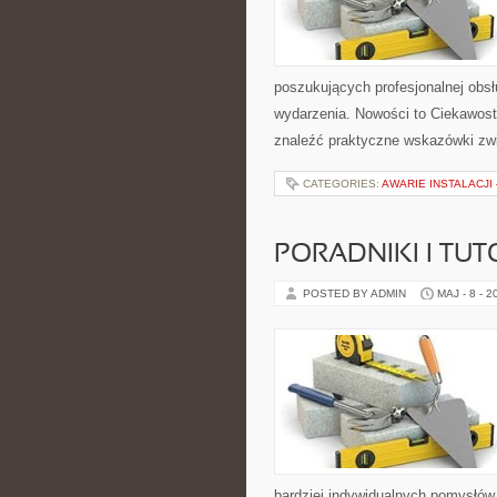
poszukujących profesjonalnej obs
wydarzenia. Nowości to Ciekawost
znaleźć praktyczne wskazówki zwi
CATEGORIES:
AWARIE INSTALACJI
PORADNIKI I TUT
POSTED BY ADMIN
MAJ - 8 - 2
bardziej indywidualnych pomysłów. 