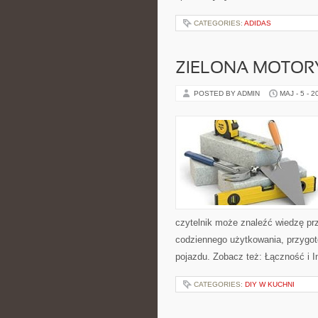
CATEGORIES:
ADIDAS
ZIELONA MOTORY
POSTED BY ADMIN
MAJ - 5 - 2
czytelnik może znaleźć wiedzę pr
codziennego użytkowania, przygo
pojazdu. Zobacz też: Łączność i In
CATEGORIES:
DIY W KUCHNI