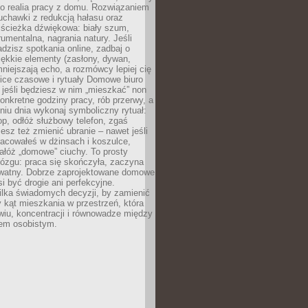
ko realia pracy z domu. Rozwiązaniem
uchawki z redukcją hałasu oraz
 ścieżka dźwiękowa: biały szum,
umentalna, nagrania natury. Jeśli
dzisz spotkania online, zadbaj o
ękkie elementy (zasłony, dywan,
niejszają echo, a rozmówcy lepiej cię
ice czasowe i rytuały Domowe biuro
, jeśli będziesz w nim „mieszkać” non
konkretne godziny pracy, rób przerwy, a
iu dnia wykonaj symboliczny rytuał:
op, odłóż służbowy telefon, zgaś
sz też zmienić ubranie – nawet jeśli
racowałeś w dżinsach i koszulce,
ałóż „domowe” ciuchy. To prosty
ózgu: praca się skończyła, zaczyna
ywatny. Dobrze zaprojektowane domowe
si być drogie ani perfekcyjne.
ilka świadomych decyzji, by zamienić
kąt mieszkania w przestrzeń, która
wiu, koncentracji i równowadze między
iem osobistym.