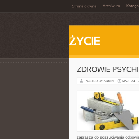
Archiwum
Katego
Strona główna
ŻYCIE
ZDROWIE PSYCH
POSTED BY ADMIN
MAJ - 23 -
zaprasza do poszukiwania odpowie