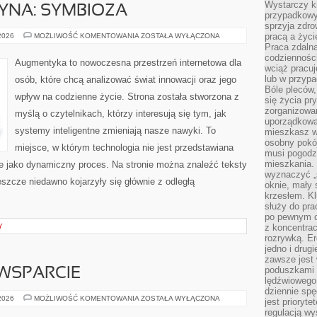
Wystarczy k
YNA: SYMBIOZA
przypadkowy 
sprzyja zdro
CZŁOWIEK–
pracą a życ
 2026
MOŻLIWOŚĆ KOMENTOWANIA
ZOSTAŁA WYŁĄCZONA
MASZYNA:
Praca zdalna
SYMBIOZA
codzienności
Augmentyka to nowoczesna przestrzeń internetowa dla
wciąż pracuj
lub w przyp
osób, które chcą analizować świat innowacji oraz jego
Bóle pleców,
wpływ na codzienne życie. Strona została stworzona z
się życia p
zorganizowa
myślą o czytelnikach, którzy interesują się tym, jak
uporządkować
systemy inteligentne zmieniają nasze nawyki. To
mieszkasz w
osobny pokój
miejsce, w którym technologia nie jest przedstawiana
musi pogodzi
mieszkania.
ale jako dynamiczny proces. Na stronie można znaleźć teksty
wyznaczyć „s
szcze niedawno kojarzyły się głównie z odległą
oknie, mały 
krzesłem. K
służy do pra
po pewnym c
Y
z koncentrac
rozrywką. Er
jedno i drug
zawsze jest
poduszkami 
WSPARCIE
lędźwiowego
dziennie sp
SPOŁECZNOŚĆ
 2026
MOŻLIWOŚĆ KOMENTOWANIA
ZOSTAŁA WYŁĄCZONA
jest prioryt
I
regulacją wy
WSPARCIE