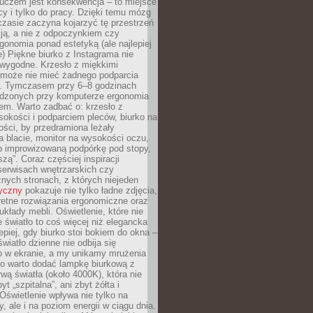
luczem jest konsekwencja – to miejsce
cy i tylko do pracy. Dzięki temu mózg
zasie zaczyna kojarzyć tę przestrzeń
ją, a nie z odpoczynkiem czy
gonomia ponad estetyką (ale najlepiej
ie) Piękne biurko z Instagrama nie
 wygodne. Krzesło z miękkimi
może nie mieć żadnego podparcia
. Tymczasem przy 6–8 godzinach
ędzonych przy komputerze ergonomia
etem. Warto zadbać o: krzesło z
sokości i podparciem pleców, biurko na
ości, by przedramiona leżały
 blacie, monitor na wysokości oczu,
b improwizowaną podpórkę pod stopy,
iszą”. Coraz częściej inspiracji
erwisach wnętrzarskich czy
znych stronach, z których niejeden
tyczny
pokazuje nie tylko ładne zdjęcia,
retne rozwiązania ergonomiczne oraz
kłady mebli. Oświetlenie, które nie
światło to coś więcej niż elegancka
epiej, gdy biurko stoi bokiem do okna –
światło dzienne nie odbija się
o w ekranie, a my unikamy mrużenia
go warto dodać lampkę biurkową z
rwą światła (około 4000K), która nie
yt „szpitalna”, ani zbyt żółta i
 Oświetlenie wpływa nie tylko na
y, ale i na poziom energii w ciągu dnia.