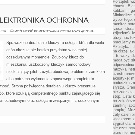
Porządek wiz
chaosu. Blat
kubkami i g
Minimalizm 
wybór tego, 
 ELEKTRONIKA OCHRONNA
monitor, not
rzecz, która
IMMOBILIZERY
 2026
MOŻLIWOŚĆ KOMENTOWANIA
ZOSTAŁA WYŁĄCZONA
zdjęciem). I
I
utrzymać fo
ELEKTRONIKA
OCHRONNA
pracujemy n
Sprawdzone dorabianie kluczy to usługa, która dla wielu
Akustyka i t
osób okazuje się bardzo przydatna w najmniej
na ciszę jak
– to wszyst
oczekiwanym momencie. Zgubiony klucz do
mogą być sł
mieszkania, uszkodzony kluczyk samochodowy,
odpowiednia
muzyka instr
niedziałający pilot, zużyta obudowa, problem z zamkiem
często prowa
akustykę: mi
albo potrzeba wykonania zapasowego kompletu to
poduszki) zm
awność. Strona poświęcona dorabianiu kluczy prezentuje
słyszą. Gran
nie zadziała
sób, które szukają kompetentnego punktu zajmującego się
stop. Ustal 
samochodowymi oraz usługami związanymi z codziennym
po zakończen
zamknij lapt
lampkę. Może
cały dzień p
wieczorem z
sygnał dla m
się czas pr
biuro nie mu