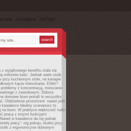
SCRIBE
FACEBOOK
TWITTER
 z wyjątkowego benefitu stała się
ą milionów ludzi. Jednak wiele osób
e przy kuchennym stole, na kanapie
adkowym kącie mieszkania. Efekt?
 problemy z koncentracją, mieszanie
rywatnego z zawodowym. Dobrze
ne domowe biuro potrafi to wszystko
. Oddzielenie przestrzeni: nawet jeśli
 kawalerce Idealny scenariusz to
 na biuro. W praktyce większość ludzi
ć pracę z innymi funkcjami
 Nawet w kawalerce da się jednak
trefę pracy”: róg pokoju, biurko przy
stolik z ergonomiczne dobranym