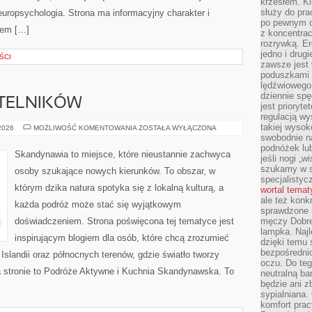
krzesłem. K
służy do pra
europsychologia. Strona ma informacyjny charakter i
po pewnym c
jem […]
z koncentrac
rozrywką. Er
jedno i drug
ŚCI
zawsze jest
poduszkami 
lędźwiowego
dziennie sp
YTELNIKÓW
jest prioryt
regulacją wy
takiej wysok
PYTANIA
 2026
MOŻLIWOŚĆ KOMENTOWANIA
ZOSTAŁA WYŁĄCZONA
OD
swobodnie na
CZYTELNIKÓW
podnóżek lu
Skandynawia to miejsce, które nieustannie zachwyca
jeśli nogi „w
szukamy w s
osoby szukające nowych kierunków. To obszar, w
specjalistyc
którym dzika natura spotyka się z lokalną kulturą, a
wortal tema
ale też konk
każda podróż może stać się wyjątkowym
sprawdzone u
doświadczeniem. Strona poświęcona tej tematyce jest
męczy Dobre 
lampka. Najl
inspirującym blogiem dla osób, które chcą zrozumieć
dzięki temu 
bezpośredni
, Islandii oraz północnych terenów, gdzie światło tworzy
oczu. Do te
a stronie to Podróże Aktywne i Kuchnia Skandynawska. To
neutralną ba
będzie ani zb
sypialniana.
komfort prac