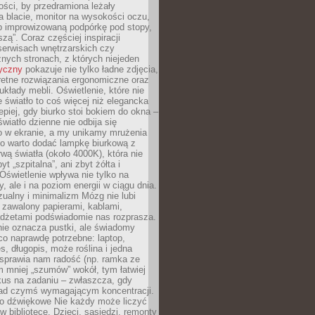
ości, by przedramiona leżały
 blacie, monitor na wysokości oczu,
b improwizowaną podpórkę pod stopy,
iszą”. Coraz częściej inspiracji
erwisach wnętrzarskich czy
znych stronach, z których niejeden
tyczny
pokazuje nie tylko ładne zdjęcia,
retne rozwiązania ergonomiczne oraz
kłady mebli. Oświetlenie, które nie
światło to coś więcej niż elegancka
epiej, gdy biurko stoi bokiem do okna –
światło dzienne nie odbija się
o w ekranie, a my unikamy mrużenia
go warto dodać lampkę biurkową z
rwą światła (około 4000K), która nie
yt „szpitalna”, ani zbyt żółta i
 Oświetlenie wpływa nie tylko na
y, ale i na poziom energii w ciągu dnia.
ualny i minimalizm Mózg nie lubi
 zawalony papierami, kablami,
adżetami podświadomie nas rozprasza.
nie oznacza pustki, ale świadomy
co naprawdę potrzebne: laptop,
es, długopis, może roślina i jedna
 sprawia nam radość (np. ramka ze
m mniej „szumów” wokół, tym łatwiej
kus na zadaniu – zwłaszcza, gdy
ad czymś wymagającym koncentracji.
ło dźwiękowe Nie każdy może liczyć
 w bibliotece. Dzieci, sąsiedzi, remonty