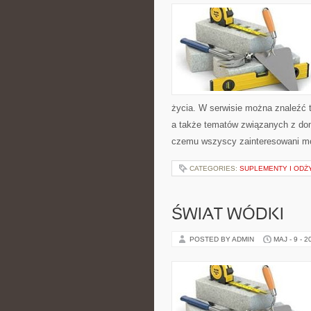
życia. W serwisie można znaleźć t
a także tematów związanych z do
czemu wszyscy zainteresowani mo
CATEGORIES:
SUPLEMENTY I ODŻ
ŚWIAT WÓDKI
POSTED BY ADMIN
MAJ - 9 - 2