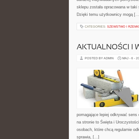
sklepu została opracowana w taki
Dzięki temu użytkownicy mogą […
CATEGORIES:
SZEWSTWO I RZEMI
AKTUALNOŚCI I
POSTED BY ADMIN
MAJ - 6 - 2
pomagające lepiej odkrywać sens
na stronie to Święta i Uroczystoś
osobach, które chcą regularnie od
sprawia, […]