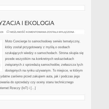
ZACJA I EKOLOGIA
ZIELONA
026
MOŻLIWOŚĆ KOMENTOWANIA
ZOSTAŁA WYŁĄCZONA
MOTORYZACJA
I
EKOLOGIA
Moto Concierge to samochodowy serwis tematyczny,
który został przygotowany z myślą o osobach
szukających wiedzy o samochodach. Strona skupia się
przede wszystkim na konkretnych wskazówkach
związanych z sprzedażą samochodów, zwłaszcza tych
dostępnych na rynku używanym. To miejsce, w którym
zydatne zarówno przed zakupem auta, jak i podczas jego
towania do sprzedaży czy oceny stanu technicznego
ternet Rzeczy (IoT) i […]