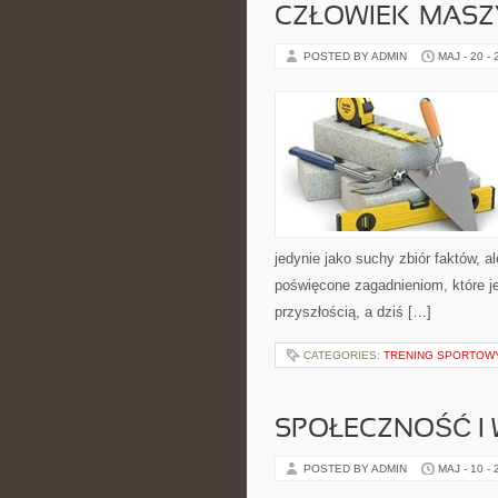
CZŁOWIEK–MASZ
POSTED BY ADMIN
MAJ - 20 -
jedynie jako suchy zbiór faktów, 
poświęcone zagadnieniom, które je
przyszłością, a dziś […]
CATEGORIES:
TRENING SPORTOW
SPOŁECZNOŚĆ I 
POSTED BY ADMIN
MAJ - 10 -