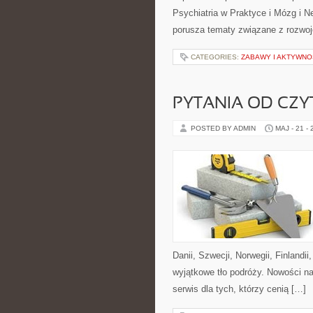
Psychiatria w Praktyce i Mózg i N
porusza tematy związane z rozwo
CATEGORIES:
ZABAWY I AKTYWNO
PYTANIA OD CZ
POSTED BY ADMIN
MAJ - 21 -
Danii, Szwecji, Norwegii, Finlandii
wyjątkowe tło podróży. Nowości n
serwis dla tych, którzy cenią […]