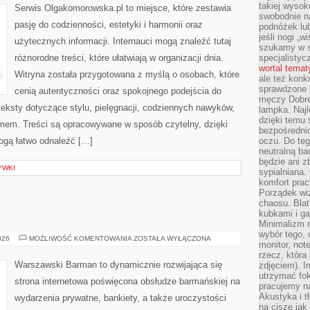
takiej wysok
Serwis Olgakomorowska.pl to miejsce, które zestawia
swobodnie na
pasję do codzienności, estetyki i harmonii oraz
podnóżek lu
jeśli nogi „w
użytecznych informacji. Internauci mogą znaleźć tutaj
szukamy w s
różnorodne treści, które ułatwiają w organizacji dnia.
specjalistyc
wortal tema
Witryna została przygotowana z myślą o osobach, które
ale też konk
sprawdzone u
cenią autentyczności oraz spokojnego podejścia do
męczy Dobre 
eksty dotyczące stylu, pielęgnacji, codziennych nawyków,
lampka. Najl
dzięki temu 
mem. Treści są opracowywane w sposób czytelny, dzięki
bezpośredni
gą łatwo odnaleźć […]
oczu. Do te
neutralną ba
będzie ani zb
YWKI
sypialniana.
komfort prac
Porządek wiz
chaosu. Blat
kubkami i g
Minimalizm 
wybór tego, 
ŚWIAT
026
MOŻLIWOŚĆ KOMENTOWANIA
ZOSTAŁA WYŁĄCZONA
monitor, not
WÓDKI
rzecz, która
Warszawski Barman to dynamicznie rozwijająca się
zdjęciem). I
utrzymać fo
strona internetowa poświęcona obsłudze barmańskiej na
pracujemy n
Akustyka i t
wydarzenia prywatne, bankiety, a także uroczystości
na ciszę jak