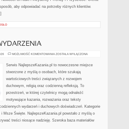
 sposób, aby odpowiadać na potrzeby różnych klientów.
]
OSŁO
 WYDARZENIA
AKTUALNOŚCI
026
MOŻLIWOŚĆ KOMENTOWANIA
ZOSTAŁA WYŁĄCZONA
I
WYDARZENIA
Serwis NajlepszeKazania.pl to nowoczesne miejsce
stworzone z myślą o osobach, które szukają
wartościowych treści związanych z rozwojem
duchowym, religią oraz codzienną refleksją. To
przestrzeń, w której czytelnicy mogą odnaleźć
motywujące kazania, rozważania oraz teksty
 codziennych wydarzeń i duchowych doświadczeń. Kategorie
ci i Msze Święte. NajlepszeKazania.pl powstało z myślą o
krywać treści niosące nadzieję. Szeroka baza materiałów