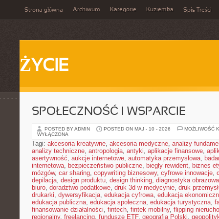
Archiwum
Kategorie
Kuziemka
Strona główna
Spis Treści
ŻYCIE
SPOŁECZNOŚĆ I WSPARCIE
POSTED BY ADMIN
POSTED ON MAJ - 10 - 2026
MOŻLIWOŚĆ 
WYŁĄCZONA
Tagi:
akcesoria kreatywne
,
akcesoria medyczne
,
analizy fundame
analizy techniczne
,
antropologia
,
antyki
,
aplikacje finansowe
,
apli
asertywność
,
aukcje internetowe
,
automatyka przemysłowa
,
bada
internetowa
,
bezpieczeństwo publiczne
,
biegły rewident
,
biznes e
mózgów
,
car sharing
,
copywriting biznesowy
,
cyfrowe innowacje
,
depilacja
,
design produktu
,
design thinking
,
diagnostyka obrazowa
biuro
,
doradztwo podatkowe
,
druk 3d w medycynie
,
druk przemys
drukarki
,
dywersyfikacja
,
edukacja cyfrowa
,
edukacja ekonomicz
edukacja publiczna
,
edukacja społeczna
,
edukacja turystyczna
,
f
finansowanie działalności
,
fintech
,
fintek mobilny
,
flipping nieruc
regionalny
,
freelancing
,
fundusze ETF
,
geografia Polski
,
geopolity