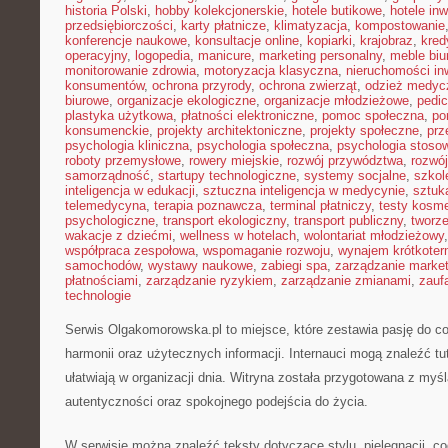
historia Polski
,
hobby kolekcjonerskie
,
hotele butikowe
,
hotele in
przedsiębiorczości
,
karty płatnicze
,
klimatyzacja
,
kompostowanie
konferencje naukowe
,
konsultacje online
,
kopiarki
,
krajobraz
,
kred
operacyjny
,
logopedia
,
manicure
,
marketing personalny
,
meble biu
monitorowanie zdrowia
,
motoryzacja klasyczna
,
nieruchomości in
konsumentów
,
ochrona przyrody
,
ochrona zwierząt
,
odzież medyc
biurowe
,
organizacje ekologiczne
,
organizacje młodzieżowe
,
pedic
plastyka użytkowa
,
płatności elektroniczne
,
pomoc społeczna
,
po
konsumenckie
,
projekty architektoniczne
,
projekty społeczne
,
prz
psychologia kliniczna
,
psychologia społeczna
,
psychologia stoso
roboty przemysłowe
,
rowery miejskie
,
rozwój przywództwa
,
rozwój
samorządność
,
startupy technologiczne
,
systemy socjalne
,
szkol
inteligencja w edukacji
,
sztuczna inteligencja w medycynie
,
sztuk
telemedycyna
,
terapia poznawcza
,
terminal płatniczy
,
testy kosm
psychologiczne
,
transport ekologiczny
,
transport publiczny
,
tworze
wakacje z dziećmi
,
wellness w hotelach
,
wolontariat młodzieżowy
współpraca zespołowa
,
wspomaganie rozwoju
,
wynajem krótkote
samochodów
,
wystawy naukowe
,
zabiegi spa
,
zarządzanie marke
płatnościami
,
zarządzanie ryzykiem
,
zarządzanie zmianami
,
zauf
technologie
Serwis Olgakomorowska.pl to miejsce, które zestawia pasję do cod
harmonii oraz użytecznych informacji. Internauci mogą znaleźć tut
ułatwiają w organizacji dnia. Witryna została przygotowana z myś
autentyczności oraz spokojnego podejścia do życia.
W serwisie można znaleźć teksty dotyczące stylu, pielęgnacji, 