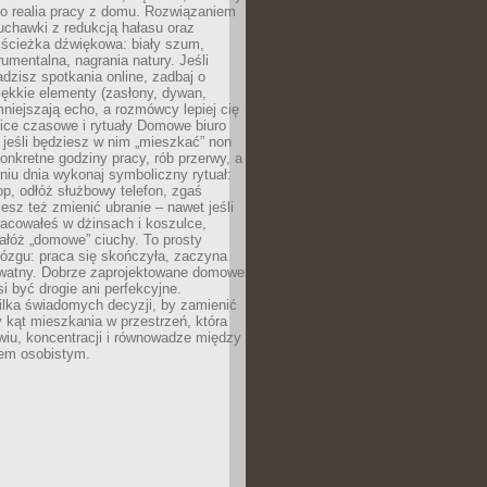
ko realia pracy z domu. Rozwiązaniem
uchawki z redukcją hałasu oraz
 ścieżka dźwiękowa: biały szum,
umentalna, nagrania natury. Jeśli
dzisz spotkania online, zadbaj o
ękkie elementy (zasłony, dywan,
niejszają echo, a rozmówcy lepiej cię
ice czasowe i rytuały Domowe biuro
, jeśli będziesz w nim „mieszkać” non
konkretne godziny pracy, rób przerwy, a
iu dnia wykonaj symboliczny rytuał:
op, odłóż służbowy telefon, zgaś
sz też zmienić ubranie – nawet jeśli
racowałeś w dżinsach i koszulce,
ałóż „domowe” ciuchy. To prosty
ózgu: praca się skończyła, zaczyna
ywatny. Dobrze zaprojektowane domowe
si być drogie ani perfekcyjne.
ilka świadomych decyzji, by zamienić
kąt mieszkania w przestrzeń, która
wiu, koncentracji i równowadze między
iem osobistym.