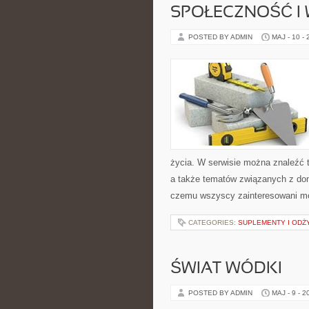
SPOŁECZNOŚĆ I 
POSTED BY ADMIN
MAJ - 10 -
życia. W serwisie można znaleźć t
a także tematów związanych z do
czemu wszyscy zainteresowani mo
CATEGORIES:
SUPLEMENTY I ODŻ
ŚWIAT WÓDKI
POSTED BY ADMIN
MAJ - 9 - 2