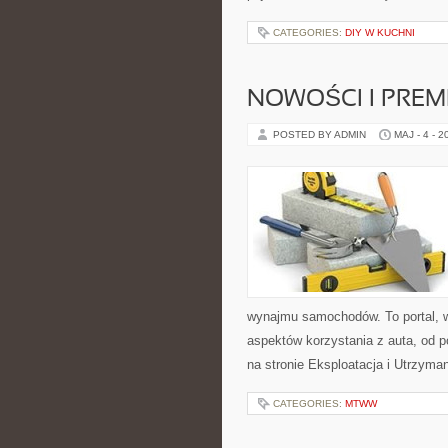
CATEGORIES:
DIY W KUCHNI
NOWOŚCI I PREM
POSTED BY ADMIN
MAJ - 4 - 2
wynajmu samochodów. To portal, 
aspektów korzystania z auta, od 
na stronie Eksploatacja i Utrzyman
CATEGORIES:
MTWW