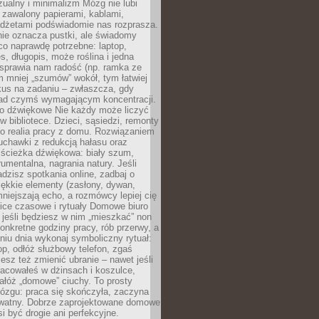
ualny i minimalizm Mózg nie lubi
 zawalony papierami, kablami,
adżetami podświadomie nas rozprasza.
nie oznacza pustki, ale świadomy
co naprawdę potrzebne: laptop,
es, długopis, może roślina i jedna
 sprawia nam radość (np. ramka ze
m mniej „szumów” wokół, tym łatwiej
kus na zadaniu – zwłaszcza, gdy
ad czymś wymagającym koncentracji.
ło dźwiękowe Nie każdy może liczyć
 w bibliotece. Dzieci, sąsiedzi, remonty
ko realia pracy z domu. Rozwiązaniem
uchawki z redukcją hałasu oraz
 ścieżka dźwiękowa: biały szum,
umentalna, nagrania natury. Jeśli
dzisz spotkania online, zadbaj o
ękkie elementy (zasłony, dywan,
niejszają echo, a rozmówcy lepiej cię
ice czasowe i rytuały Domowe biuro
, jeśli będziesz w nim „mieszkać” non
konkretne godziny pracy, rób przerwy, a
iu dnia wykonaj symboliczny rytuał:
op, odłóż służbowy telefon, zgaś
sz też zmienić ubranie – nawet jeśli
racowałeś w dżinsach i koszulce,
ałóż „domowe” ciuchy. To prosty
ózgu: praca się skończyła, zaczyna
ywatny. Dobrze zaprojektowane domowe
si być drogie ani perfekcyjne.