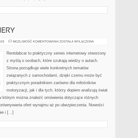
IERY
NOWOŚCI
026
MOŻLIWOŚĆ KOMENTOWANIA
ZOSTAŁA WYŁĄCZONA
I
PREMIERY
Rentdabcar to praktyczny serwis internetowy stworzony
z myślą o osobach, które szukają wiedzy o autach.
Strona porządkuje wiele konkretnych tematów
związanych z samochodami, dzięki czemu może być
praktycznym poradnikiem zarówno dla miłośników
motoryzacji, jak i dla tych, którzy dopiero analizują świat
w którym można znaleźć omówienia dotyczące różnych
porównywania ofert wynajmu aż po ubezpieczenia. Nowości
ie i […]