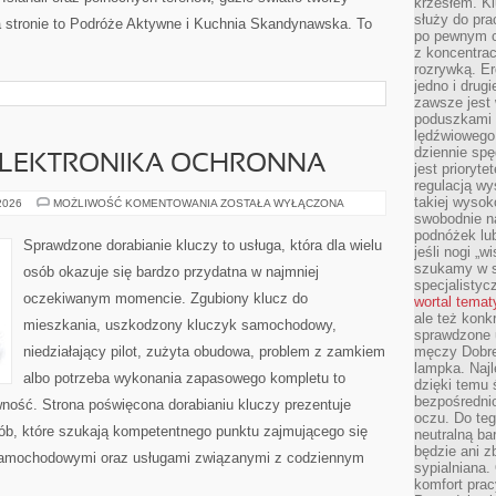
krzesłem. K
służy do pra
a stronie to Podróże Aktywne i Kuchnia Skandynawska. To
po pewnym c
z koncentrac
rozrywką. Er
jedno i drug
zawsze jest
poduszkami 
lędźwiowego
dziennie sp
 ELEKTRONIKA OCHRONNA
jest prioryt
regulacją wy
takiej wysok
IMMOBILIZERY
 2026
MOŻLIWOŚĆ KOMENTOWANIA
ZOSTAŁA WYŁĄCZONA
I
swobodnie na
ELEKTRONIKA
podnóżek lu
OCHRONNA
Sprawdzone dorabianie kluczy to usługa, która dla wielu
jeśli nogi „w
szukamy w s
osób okazuje się bardzo przydatna w najmniej
specjalistyc
oczekiwanym momencie. Zgubiony klucz do
wortal tema
ale też konk
mieszkania, uszkodzony kluczyk samochodowy,
sprawdzone u
niedziałający pilot, zużyta obudowa, problem z zamkiem
męczy Dobre 
lampka. Najl
albo potrzeba wykonania zapasowego kompletu to
dzięki temu 
bezpośredni
awność. Strona poświęcona dorabianiu kluczy prezentuje
oczu. Do te
sób, które szukają kompetentnego punktu zajmującego się
neutralną ba
będzie ani zb
samochodowymi oraz usługami związanymi z codziennym
sypialniana.
komfort prac