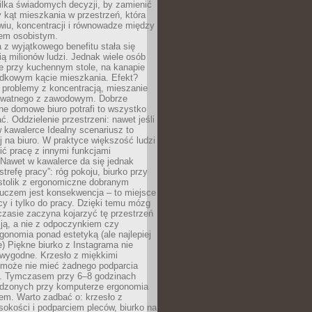
ilka świadomych decyzji, by zamienić
kąt mieszkania w przestrzeń, która
wiu, koncentracji i równowadze między
iem osobistym.
 z wyjątkowego benefitu stała się
ą milionów ludzi. Jednak wiele osób
e przy kuchennym stole, na kanapie
adkowym kącie mieszkania. Efekt?
 problemy z koncentracją, mieszanie
rywatnego z zawodowym. Dobrze
ne domowe biuro potrafi to wszystko
. Oddzielenie przestrzeni: nawet jeśli
 kawalerce Idealny scenariusz to
 na biuro. W praktyce większość ludzi
ć pracę z innymi funkcjami
 Nawet w kawalerce da się jednak
trefę pracy”: róg pokoju, biurko przy
stolik z ergonomiczne dobranym
luczem jest konsekwencja – to miejsce
cy i tylko do pracy. Dzięki temu mózg
zasie zaczyna kojarzyć tę przestrzeń
ją, a nie z odpoczynkiem czy
gonomia ponad estetyką (ale najlepiej
ie) Piękne biurko z Instagrama nie
 wygodne. Krzesło z miękkimi
może nie mieć żadnego podparcia
. Tymczasem przy 6–8 godzinach
ędzonych przy komputerze ergonomia
etem. Warto zadbać o: krzesło z
sokości i podparciem pleców, biurko na