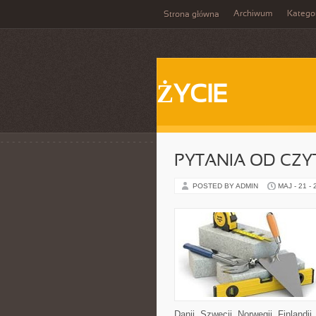
Archiwum
Katego
Strona główna
ŻYCIE
PYTANIA OD CZ
POSTED BY ADMIN
MAJ - 21 -
Danii, Szwecji, Norwegii, Finlandii