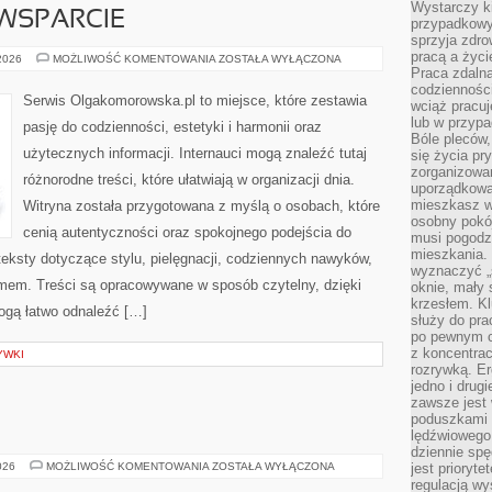
Wystarczy k
WSPARCIE
przypadkowy 
sprzyja zdro
pracą a życ
SPOŁECZNOŚĆ
 2026
MOŻLIWOŚĆ KOMENTOWANIA
ZOSTAŁA WYŁĄCZONA
I
Praca zdalna
WSPARCIE
codzienności
Serwis Olgakomorowska.pl to miejsce, które zestawia
wciąż pracuj
lub w przyp
pasję do codzienności, estetyki i harmonii oraz
Bóle pleców,
użytecznych informacji. Internauci mogą znaleźć tutaj
się życia p
zorganizowa
różnorodne treści, które ułatwiają w organizacji dnia.
uporządkować
mieszkasz w
Witryna została przygotowana z myślą o osobach, które
osobny pokój
cenią autentyczności oraz spokojnego podejścia do
musi pogodzi
mieszkania.
eksty dotyczące stylu, pielęgnacji, codziennych nawyków,
wyznaczyć „s
mem. Treści są opracowywane w sposób czytelny, dzięki
oknie, mały 
krzesłem. K
gą łatwo odnaleźć […]
służy do pra
po pewnym c
z koncentrac
YWKI
rozrywką. Er
jedno i drug
zawsze jest
poduszkami 
lędźwiowego
dziennie sp
ŚWIAT
026
MOŻLIWOŚĆ KOMENTOWANIA
ZOSTAŁA WYŁĄCZONA
jest prioryt
WÓDKI
regulacją wy