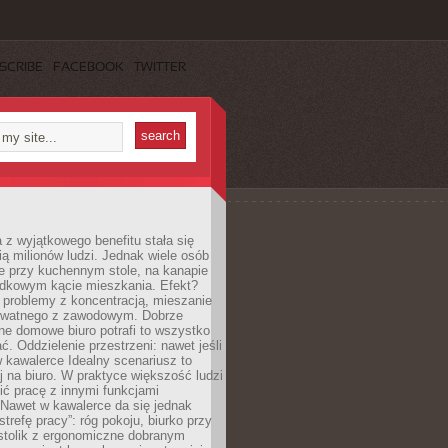
SCRIBE
FACEBOOK
TWITTER
 z wyjątkowego benefitu stała się
ą milionów ludzi. Jednak wiele osób
e przy kuchennym stole, na kanapie
adkowym kącie mieszkania. Efekt?
 problemy z koncentracją, mieszanie
rywatnego z zawodowym. Dobrze
ne domowe biuro potrafi to wszystko
. Oddzielenie przestrzeni: nawet jeśli
 kawalerce Idealny scenariusz to
 na biuro. W praktyce większość ludzi
ć pracę z innymi funkcjami
 Nawet w kawalerce da się jednak
trefę pracy”: róg pokoju, biurko przy
stolik z ergonomiczne dobranym