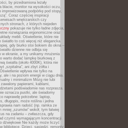
ości, by przedramiona leżały
 blacie, monitor na wysokości oczu,
b improwizowaną podpórkę pod stopy,
iszą”. Coraz częściej inspiracji
erwisach wnętrzarskich czy
znych stronach, z których niejeden
tyczny
pokazuje nie tylko ładne zdjęcia,
retne rozwiązania ergonomiczne oraz
kłady mebli. Oświetlenie, które nie
światło to coś więcej niż elegancka
epiej, gdy biurko stoi bokiem do okna –
światło dzienne nie odbija się
o w ekranie, a my unikamy mrużenia
go warto dodać lampkę biurkową z
rwą światła (około 4000K), która nie
yt „szpitalna”, ani zbyt żółta i
 Oświetlenie wpływa nie tylko na
y, ale i na poziom energii w ciągu dnia.
ualny i minimalizm Mózg nie lubi
 zawalony papierami, kablami,
adżetami podświadomie nas rozprasza.
nie oznacza pustki, ale świadomy
co naprawdę potrzebne: laptop,
es, długopis, może roślina i jedna
 sprawia nam radość (np. ramka ze
m mniej „szumów” wokół, tym łatwiej
kus na zadaniu – zwłaszcza, gdy
ad czymś wymagającym koncentracji.
ło dźwiękowe Nie każdy może liczyć
 w bibliotece. Dzieci, sąsiedzi, remonty