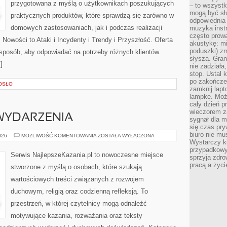
przygotowana z myślą o użytkownikach poszukujących
– to wszyst
mogą być sł
praktycznych produktów, które sprawdzą się zarówno w
odpowiednia
domowych zastosowaniach, jak i podczas realizacji
muzyka instr
często prowa
Nowości to Ataki i Incydenty i Trendy i Przyszłość. Oferta
akustykę: mi
poduszki) zm
 sposób, aby odpowiadać na potrzeby różnych klientów.
słyszą. Gran
]
nie zadziała
stop. Ustal 
po zakończen
OSŁO
zamknij lapt
lampkę. Może
cały dzień p
wieczorem z
 WYDARZENIA
sygnał dla m
się czas pr
biuro nie mu
AKTUALNOŚCI
026
MOŻLIWOŚĆ KOMENTOWANIA
ZOSTAŁA WYŁĄCZONA
I
Wystarczy k
WYDARZENIA
przypadkowy 
Serwis NajlepszeKazania.pl to nowoczesne miejsce
sprzyja zdro
pracą a życ
stworzone z myślą o osobach, które szukają
wartościowych treści związanych z rozwojem
duchowym, religią oraz codzienną refleksją. To
przestrzeń, w której czytelnicy mogą odnaleźć
motywujące kazania, rozważania oraz teksty