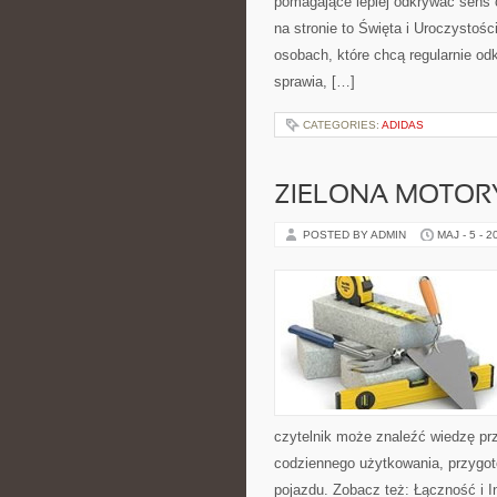
pomagające lepiej odkrywać sens
na stronie to Święta i Uroczystoś
osobach, które chcą regularnie od
sprawia, […]
CATEGORIES:
ADIDAS
ZIELONA MOTORY
POSTED BY ADMIN
MAJ - 5 - 2
czytelnik może znaleźć wiedzę pr
codziennego użytkowania, przygo
pojazdu. Zobacz też: Łączność i In