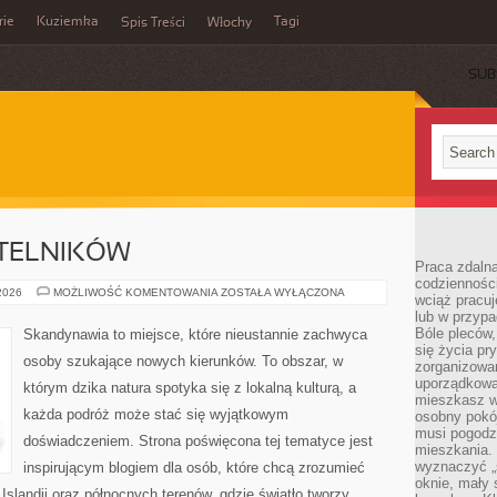
rie
Kuziemka
Tagi
Spis Treści
Włochy
SUB
YTELNIKÓW
Praca zdalna
codzienności
PYTANIA
 2026
MOŻLIWOŚĆ KOMENTOWANIA
ZOSTAŁA WYŁĄCZONA
wciąż pracuj
OD
lub w przyp
CZYTELNIKÓW
Bóle pleców,
Skandynawia to miejsce, które nieustannie zachwyca
się życia p
osoby szukające nowych kierunków. To obszar, w
zorganizowa
uporządkować
którym dzika natura spotyka się z lokalną kulturą, a
mieszkasz w
każda podróż może stać się wyjątkowym
osobny pokój
musi pogodzi
doświadczeniem. Strona poświęcona tej tematyce jest
mieszkania.
wyznaczyć „s
inspirującym blogiem dla osób, które chcą zrozumieć
oknie, mały 
, Islandii oraz północnych terenów, gdzie światło tworzy