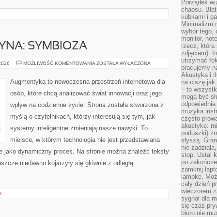
Porządek wiz
chaosu. Blat
kubkami i g
Minimalizm 
wybór tego, 
monitor, not
YNA: SYMBIOZA
rzecz, która
zdjęciem). I
utrzymać fo
CZŁOWIEK–
 2026
MOŻLIWOŚĆ KOMENTOWANIA
ZOSTAŁA WYŁĄCZONA
pracujemy n
MASZYNA:
SYMBIOZA
Akustyka i t
Augmentyka to nowoczesna przestrzeń internetowa dla
na ciszę jak
– to wszyst
osób, które chcą analizować świat innowacji oraz jego
mogą być sł
odpowiednia
wpływ na codzienne życie. Strona została stworzona z
muzyka instr
myślą o czytelnikach, którzy interesują się tym, jak
często prowa
akustykę: mi
systemy inteligentne zmieniają nasze nawyki. To
poduszki) zm
miejsce, w którym technologia nie jest przedstawiana
słyszą. Gran
nie zadziała
ale jako dynamiczny proces. Na stronie można znaleźć teksty
stop. Ustal 
po zakończen
szcze niedawno kojarzyły się głównie z odległą
zamknij lapt
lampkę. Może
cały dzień p
wieczorem z
Y
sygnał dla m
się czas pr
biuro nie mu