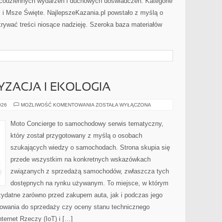
 codziennych wydarzeń i duchowych doświadczeń. Kategorie
ci i Msze Święte. NajlepszeKazania.pl powstało z myślą o
krywać treści niosące nadzieję. Szeroka baza materiałów
ZACJA I EKOLOGIA
ZIELONA
026
MOŻLIWOŚĆ KOMENTOWANIA
ZOSTAŁA WYŁĄCZONA
MOTORYZACJA
I
EKOLOGIA
Moto Concierge to samochodowy serwis tematyczny,
który został przygotowany z myślą o osobach
szukających wiedzy o samochodach. Strona skupia się
przede wszystkim na konkretnych wskazówkach
związanych z sprzedażą samochodów, zwłaszcza tych
dostępnych na rynku używanym. To miejsce, w którym
zydatne zarówno przed zakupem auta, jak i podczas jego
towania do sprzedaży czy oceny stanu technicznego
ternet Rzeczy (IoT) i […]