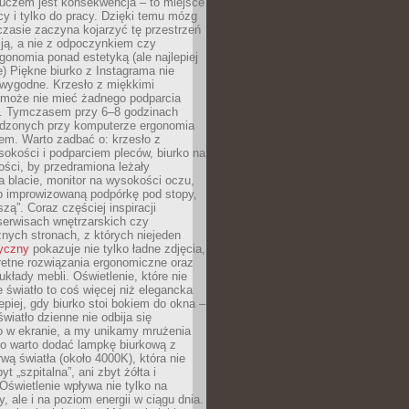
luczem jest konsekwencja – to miejsce
cy i tylko do pracy. Dzięki temu mózg
zasie zaczyna kojarzyć tę przestrzeń
ją, a nie z odpoczynkiem czy
gonomia ponad estetyką (ale najlepiej
ie) Piękne biurko z Instagrama nie
 wygodne. Krzesło z miękkimi
może nie mieć żadnego podparcia
. Tymczasem przy 6–8 godzinach
ędzonych przy komputerze ergonomia
etem. Warto zadbać o: krzesło z
sokości i podparciem pleców, biurko na
ości, by przedramiona leżały
 blacie, monitor na wysokości oczu,
b improwizowaną podpórkę pod stopy,
iszą”. Coraz częściej inspiracji
erwisach wnętrzarskich czy
znych stronach, z których niejeden
tyczny
pokazuje nie tylko ładne zdjęcia,
retne rozwiązania ergonomiczne oraz
kłady mebli. Oświetlenie, które nie
światło to coś więcej niż elegancka
epiej, gdy biurko stoi bokiem do okna –
światło dzienne nie odbija się
o w ekranie, a my unikamy mrużenia
go warto dodać lampkę biurkową z
rwą światła (około 4000K), która nie
yt „szpitalna”, ani zbyt żółta i
 Oświetlenie wpływa nie tylko na
y, ale i na poziom energii w ciągu dnia.