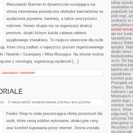
takiej wysok
Warszawski Barman to dynamicznie rozwijająca się
swobodnie na
strona internetowa poświęcona obsłudze barmańskiej na
podnóżek lu
jeśli nogi „w
wydarzenia prywatne, bankiety, a także uroczystości
szukamy w s
specjalistyc
rodzinne. Serwis skupia się na organizacji atrakcji
wortal tema
premium, dzięki którym każda zabawa nabiera
ale też konk
sprawdzone u
wyjątkowego charakteru. To miejsce stworzone dla osób
męczy Dobre 
ługi, które chcą zadbać o najwyższy poziom organizowanego
lampka. Najl
dzięki temu 
ki i Nowinki i Szampany i Wina Musujące. Na stronie można
bezpośredni
oczu. Do te
ązane z mixologią, organizacją wydarzeń […]
neutralną ba
będzie ani zb
 – DIAGNOZA I NAPRAWY
sypialniana.
komfort prac
Porządek wiz
chaosu. Blat
ORIALE
kubkami i g
Minimalizm 
wybór tego, 
PORADNIKI
026
MOŻLIWOŚĆ KOMENTOWANIA
ZOSTAŁA WYŁĄCZONA
monitor, not
I
TUTORIALE
rzecz, która
Feniks Shop to stale poszerzająca ofertę przestrzeń dla
zdjęciem). I
utrzymać fo
osób, które cenią solidne wykonanie, atrakcyjne ceny
pracujemy n
Akustyka i t
oraz komfort kupowania przez internet. Strona została
na ciszę jak