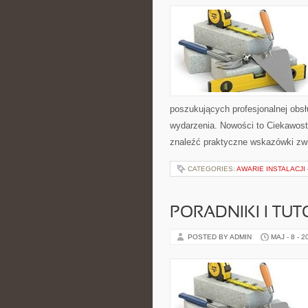
poszukujących profesjonalnej obs
wydarzenia. Nowości to Ciekawost
znaleźć praktyczne wskazówki zwi
CATEGORIES:
AWARIE INSTALACJI
PORADNIKI I TUT
POSTED BY ADMIN
MAJ - 8 - 2