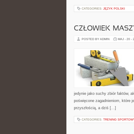
CATEGORIES:
JĘZYK POLSKI
CZŁOWIEK–MASZ
POSTED BY ADMIN
MAJ - 20 -
jedynie jako suchy zbiór faktów, 
poświęcone zagadnieniom, które je
przyszłością, a dziś […]
CATEGORIES:
TRENING SPORTOW