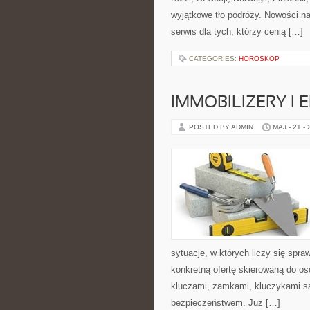
wyjątkowe tło podróży. Nowości n
serwis dla tych, którzy cenią […]
CATEGORIES:
HOROSKOP
IMMOBILIZERY I
POSTED BY ADMIN
MAJ - 21 -
sytuacje, w których liczy się spr
konkretną ofertę skierowaną do o
kluczami, zamkami, kluczykami 
bezpieczeństwem. Już […]