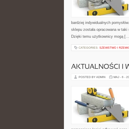
bardziej indywidualnych pomysłów. 
sklepu została opracowana w taki
Dzięki temu użytkownicy mogą […
CATEGORIES:
SZEWSTWO I RZEMI
AKTUALNOŚCI I
POSTED BY ADMIN
MAJ - 6 - 2