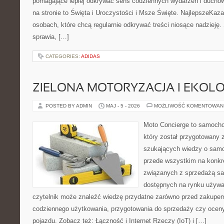
pomagające lepiej odkrywać sens codziennych wydarzeń i ducho
na stronie to Święta i Uroczystości i Msze Święte. NajlepszeKaza
osobach, które chcą regularnie odkrywać treści niosące nadzieję
sprawia, […]
CATEGORIES:
ADIDAS
ZIELONA MOTORYZACJA I EKOLO
POSTED BY ADMIN
MAJ - 5 - 2026
MOŻLIWOŚĆ KOMENTOWAN
Moto Concierge to samocho
który został przygotowany 
szukających wiedzy o samo
przede wszystkim na konk
związanych z sprzedażą s
dostępnych na rynku używa
czytelnik może znaleźć wiedzę przydatne zarówno przed zakupem 
codziennego użytkowania, przygotowania do sprzedaży czy ocen
pojazdu. Zobacz też: Łączność i Internet Rzeczy (IoT) i […]