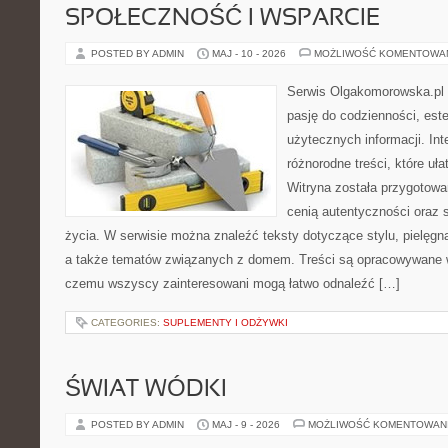
SPOŁECZNOŚĆ I WSPARCIE
POSTED BY ADMIN
MAJ - 10 - 2026
MOŻLIWOŚĆ KOMENTOWA
Serwis Olgakomorowska.pl t
pasję do codzienności, este
użytecznych informacji. Int
różnorodne treści, które uła
Witryna została przygotowa
cenią autentyczności oraz 
życia. W serwisie można znaleźć teksty dotyczące stylu, pielęgn
a także tematów związanych z domem. Treści są opracowywane w
czemu wszyscy zainteresowani mogą łatwo odnaleźć […]
CATEGORIES:
SUPLEMENTY I ODŻYWKI
ŚWIAT WÓDKI
POSTED BY ADMIN
MAJ - 9 - 2026
MOŻLIWOŚĆ KOMENTOWAN