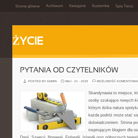
Archiwum
Kategorie
Kuziemka
Strona główna
Spis Treści
ŻYCIE
PYTANIA OD CZYTELNIKÓW
POSTED BY ADMIN
MAJ - 21 - 2026
MOŻLIWOŚĆ KOMENTOWA
Skandynawia to miejsce, k
osoby szukające nowych ki
którym dzika natura spotyka
każda podróż może stać s
doświadczeniem. Strona poś
inspirującym blogiem dla o
Danii, Szwecji, Norwegii, Finlandii, Islandii oraz północnych teren