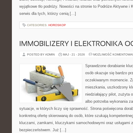
wyjątkowe tło podróży. Nowości na stronie to Podróże Aktywne i
serwis dla tych, którzy cenią […]
CATEGORIES:
HOROSKOP
IMMOBILIZERY I ELEKTRONIKA 
POSTED BY ADMIN
MAJ - 21 - 2026
MOŻLIWOŚĆ KOMENTOWA
Sprawdzone dorabianie klucz
osób okazuje się bardzo pr
oczekiwanym momencie. Zg
mieszkania, uszkodzony k
niedziałający pilot, zużyt
albo potrzeba wykonania z
sytuacje, w których liczy się sprawność. Strona poświęcona dorab
konkretną ofertę skierowaną do osób, które szukają kompetentne
kluczami, zamkami, kluczykami samochodowymi oraz usługami 
bezpieczeństwem. Już […]