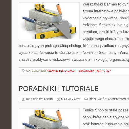
Warszawski Barman to dyna
strona internetowa poświęc
wydarzenia prywatne, banki
rodzinne. Serwis skupia się 
premium, dzięki którym ka
wyjątkowego charakteru. To
poszukujących profesjonalnej obsługi, które chcą zadbać o naj
wydarzenia. Nowości to Ciekawostki i Nowinki i Szampany i Win
znaleźć praktyczne wskazówki związane z mixologią, organizacj
CATEGORIES:
AWARIE INSTALACJI – DIAGNOZA I NAPRAWY
PORADNIKI I TUTORIALE
POSTED BY ADMIN
MAJ - 8 - 2026
MOŻLIWOŚĆ KOMENTOWAN
Feniks Shop to stale poszer
osób, które cenią solidne w
oraz komfort kupowania prze