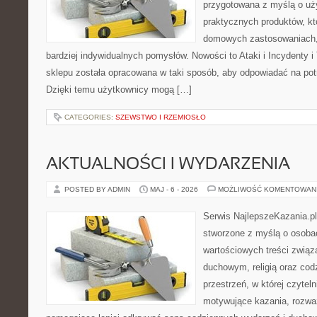
przygotowana z myślą o uż
praktycznych produktów, kt
domowych zastosowaniach, j
bardziej indywidualnych pomysłów. Nowości to Ataki i Incydenty i 
sklepu została opracowana w taki sposób, aby odpowiadać na pot
Dzięki temu użytkownicy mogą […]
CATEGORIES:
SZEWSTWO I RZEMIOSŁO
AKTUALNOŚCI I WYDARZENIA
POSTED BY ADMIN
MAJ - 6 - 2026
MOŻLIWOŚĆ KOMENTOWAN
Serwis NajlepszeKazania.p
stworzone z myślą o osobac
wartościowych treści zwią
duchowym, religią oraz codz
przestrzeń, w której czyte
motywujące kazania, rozważ