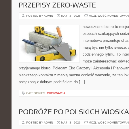
PRZEPISY ZERO-WASTE
POSTED BY ADMIN
MAJ - 4 - 2026
MOŻLIWOŚĆ KOMENTOWAN
nowoczesne bistro to miejs
osobach szukających codzi
internetowa prezentuje char
mają być nie tylko świeże,
codziennego rytmu. To inte
może zainteresować odwie
przyjemnego bistro. Polecam Eko Gadżety i Akcesoria i Planowan
pierwszego kontaktu z marką można odnieść wrażenie, że ten loka
połączoną z dobrym podejściem do […]
CATEGORIES:
CHORWACJA
PODRÓŻE PO POLSKICH WIOSK
POSTED BY ADMIN
MAJ - 3 - 2026
MOŻLIWOŚĆ KOMENTOWAN