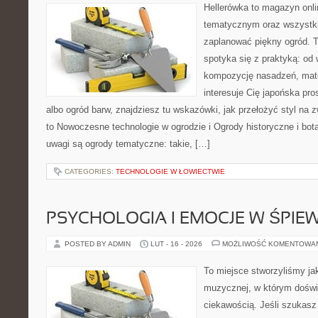
Hellerówka to magazyn onl
tematycznym oraz wszystk
zaplanować piękny ogród. 
spotyka się z praktyką: od
kompozycję nasadzeń, materi
interesuje Cię japońska pro
albo ogród barw, znajdziesz tu wskazówki, jak przełożyć styl na 
to Nowoczesne technologie w ogrodzie i Ogrody historyczne i bo
uwagi są ogrody tematyczne: takie, […]
CATEGORIES:
TECHNOLOGIE W ŁOWIECTWIE
PSYCHOLOGIA I EMOCJE W ŚPIEW
POSTED BY ADMIN
LUT - 16 - 2026
MOŻLIWOŚĆ KOMENTOWA
To miejsce stworzyliśmy ja
muzycznej, w którym doświ
ciekawością. Jeśli szukas