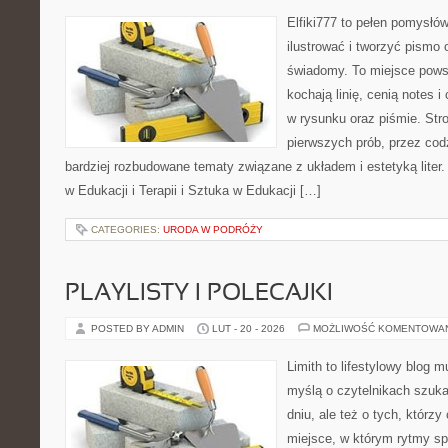
Elfiki777 to pełen pomysłów
ilustrować i tworzyć pismo
świadomy. To miejsce powst
kochają linię, cenią notes 
w rysunku oraz piśmie. Str
pierwszych prób, przez cod
bardziej rozbudowane tematy związane z układem i estetyką liter.
w Edukacji i Terapii i Sztuka w Edukacji […]
CATEGORIES:
URODA W PODRÓŻY
PLAYLISTY I POLECAJKI
POSTED BY ADMIN
LUT - 20 - 2026
MOŻLIWOŚĆ KOMENTOWA
Limith to lifestylowy blog 
myślą o czytelnikach szuka
dniu, ale też o tych, którz
miejsce, w którym rytmy sp