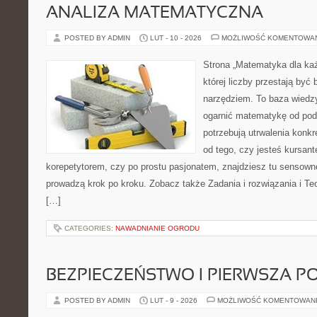
ANALIZA MATEMATYCZNA
POSTED BY ADMIN
LUT - 10 - 2026
MOŻLIWOŚĆ KOMENTOWA
Strona „Matematyka dla każ
której liczby przestają być b
narzędziem. To baza wiedzy
ogarnić matematykę od pods
potrzebują utrwalenia konk
od tego, czy jesteś kursan
korepetytorem, czy po prostu pasjonatem, znajdziesz tu sensown
prowadzą krok po kroku. Zobacz także Zadania i rozwiązania i Teo
[…]
CATEGORIES:
NAWADNIANIE OGRODU
BEZPIECZEŃSTWO I PIERWSZA 
POSTED BY ADMIN
LUT - 9 - 2026
MOŻLIWOŚĆ KOMENTOWAN