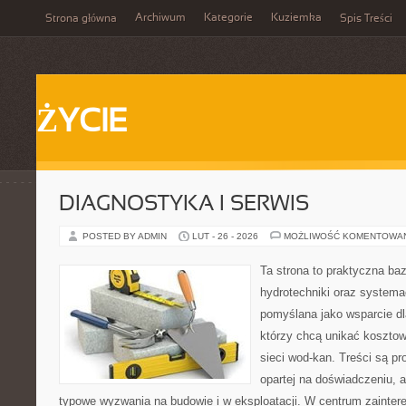
Archiwum
Kategorie
Kuziemka
Strona główna
Spis Treści
ŻYCIE
DIAGNOSTYKA I SERWIS
POSTED BY ADMIN
LUT - 26 - 2026
MOŻLIWOŚĆ KOMENTOWA
Ta strona to praktyczna ba
hydrotechniki oraz systema
pomyślana jako wsparcie d
którzy chcą unikać koszto
sieci wod-kan. Treści są p
opartej na doświadczeniu, a
typowe wyzwania na budowie i w eksploatacji. W centrum zainter