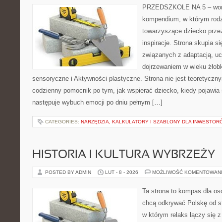
PRZEDSZKOLE NA 5 – worta
kompendium, w którym rodz
towarzyszące dziecko prze
inspiracje. Strona skupia s
związanych z adaptacją, uc
dojrzewaniem w wieku żło
sensoryczne i Aktywności plastyczne. Strona nie jest teoretyczn
codzienny pomocnik po tym, jak wspierać dziecko, kiedy pojawia 
następuje wybuch emocji po dniu pełnym […]
CATEGORIES:
NARZĘDZIA, KALKULATORY I SZABLONY DLA INWESTOR
HISTORIA I KULTURA WYBRZEŻY
POSTED BY ADMIN
LUT - 8 - 2026
MOŻLIWOŚĆ KOMENTOWAN
Ta strona to kompas dla osó
chcą odkrywać Polskę od st
w którym relaks łączy się