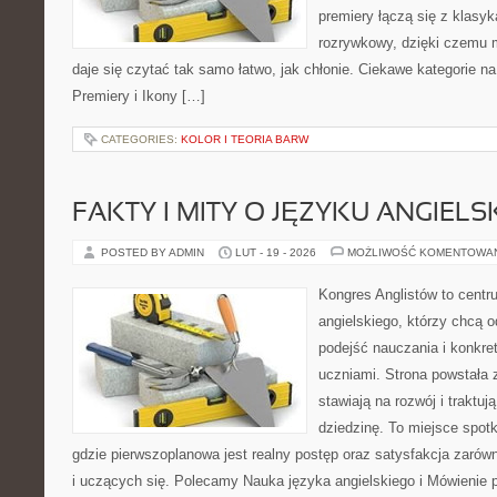
premiery łączą się z klasy
rozrywkowy, dzięki czemu mu
daje się czytać tak samo łatwo, jak chłonie. Ciekawe kategorie na
Premiery i Ikony […]
CATEGORIES:
KOLOR I TEORIA BARW
FAKTY I MITY O JĘZYKU ANGIELS
POSTED BY ADMIN
LUT - 19 - 2026
MOŻLIWOŚĆ KOMENTOWA
Kongres Anglistów to centr
angielskiego, którzy chcą
podejść nauczania i konkre
uczniami. Strona powstała 
stawiają na rozwój i traktu
dziedzinę. To miejsce spotk
gdzie pierwszoplanowa jest realny postęp oraz satysfakcja zarów
i uczących się. Polecamy Nauka języka angielskiego i Mówienie p