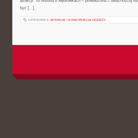
atrakcji. To historia o wędrówkach – prowadzona z uważnością na 
być […]
CATEGORIES:
WYKROJE I KONSTRUKCJA ODZIEŻY