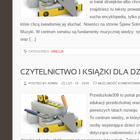
w świat dźwięków albo chc
znajdziesz tu teksty prowad
sucha encyklopedia, tylko 
które chcą świadomiej jej słuchać. Nowości na stronie Śpiew Solo
Muzyki. W centrum serwisu są fundamenty muzycznej wiedzy: ryt
oraz […]
CATEGORIES:
GRECJA
CZYTELNICTWO I KSIĄŻKI DLA DZ
POSTED BY ADMIN
LUT - 15 - 2026
MOŻLIWOŚĆ KOMENTOWA
Przedszkole309 to portal p
edukacji przedszkolnej ora
pierwszych latach rozwoju
To centrum wiedzy, w który
osoby wspierające dzieci z
dotyczące codzienności z 