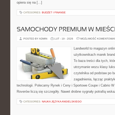
opiera się na […]
CATEGORIES:
BUDŻET I FINANSE
SAMOCHODY PREMIUM W MIEŚC
POSTED BY ADMIN
LUT - 19 - 2026
MOŻLIWOŚĆ KOMENTOWA
Landworld to magazyn onli
użytkownikach marek brand
To baza treści dla tych, kt
utrzymanie wozu klasy luks
czytelnika od podstaw po b
zagadnienia, łącząc prakty
technologii. Polecamy Rynek i Ceny i Sportowe Coupe i Cabrio W
Roverów liczą się szczegóły. Nawet drobne sygnały potrafią wsk
CATEGORIES:
NAUKA JĘZYKA ANGIELSKIEGO