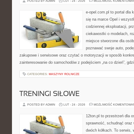
POSTED BY ADMIN
LUT - 24 - 2026
MOŻLIWOŚĆ KOMENTOWA
e-opel.com.pl to portal dla 
się na marce Opel i wszyst
codziennej eksploatacji, pr
ciekawostki o modelach, ro
miejsce stworzone dla osób
poznawać swoje auto, pode
zakupowe i serwisowe oraz czytać o motoryzacji w sposób konkre
zainteresowanie do samochodów z podejściem „na co dzień”, gdzie 
CATEGORIES:
MASZYNY ROLNICZE
TRENINGI SIŁOWE
POSTED BY ADMIN
LUT - 24 - 2026
MOŻLIWOŚĆ KOMENTOWA
12ton.pl to przestrzeń dla 
sprawność, schudnąć oraz w
dwóch kółkach. To serwis,