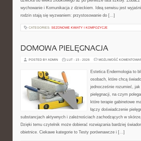
dziecka od wieku żłobkowego aż po pierwsze lata szkoły. Zobacz 
wychowanie i Komunikacja z dzieckiem. Ideą serwisu jest wyjaśnia
rodzin stają się wyzwaniem: przystosowanie do […]
CATEGORIES:
SEZONOWE KWIATY I KOMPOZYCJE
DOMOWA PIELĘGNACJA
POSTED BY ADMIN
LUT - 15 - 2026
MOŻLIWOŚĆ KOMENTOWA
Estetica Endermologia to b
osobach, które chcą świado
jednocześnie rozumieć, jak 
pielęgnacji, na czym poleg
które terapie gabinetowe m
łączy doświadczenie pielęg
substancjach aktywnych i zależnościach zachodzących w skórze,
Dzięki temu czytelnik może dobierać rozwiązania bardziej świado
obietnice. Ciekawe kategorie to Testy porównawcze i […]