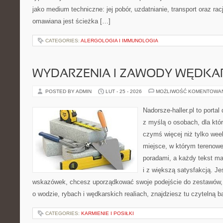
jako medium techniczne: jej pobór, uzdatnianie, transport oraz ra
omawiana jest ścieżka […]
CATEGORIES:
ALERGOLOGIA I IMMUNOLOGIA
WYDARZENIA I ZAWODY WĘDKA
POSTED BY ADMIN
LUT - 25 - 2026
MOŻLIWOŚĆ KOMENTOWA
Nadorsze-haller.pl to portal
z myślą o osobach, dla któ
czymś więcej niż tylko we
miejsce, w którym terenowe
poradami, a każdy tekst ma
i z większą satysfakcją. J
wskazówek, chcesz uporządkować swoje podejście do zestawów, a
o wodzie, rybach i wędkarskich realiach, znajdziesz tu czytelną 
CATEGORIES:
KARMIENIE I POSIŁKI