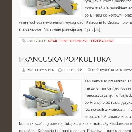
tym, jak surowce pochodzen
może stać się nośnikiem en
pola i lasu do kotłowni, or
w grę wchodzą ekonomia i wydajność. Kategorie to Biogaz i bioma
małoskalowe. Na stronie przewija się myśl, […]
CATEGORIES:
OŚWIETLENIE TECHNICZNE I PRZEMYSŁOWE
FRANCUSKA POPKULTURA
POSTED BY ADMIN
LUT - 11 - 2026
MOŻLIWOŚĆ KOMENTOWA
Ten serwis to przestrzeń st
marzą o Francji i jednocześ
francuszczyznę. To fuzja 
po Francji oraz nauki języka
rozmowach z Francuzami. 
urlop, ale też chcesz zroz
komunikować się pewniej, tutaj znajdziesz materiały zbudowane
podejściu. Kategorie to Francja oczami Polaków i Francja oczami