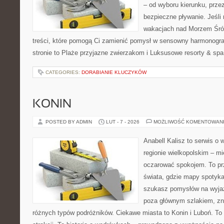
– od wyboru kierunku, prze
bezpieczne pływanie. Jeśli
wakacjach nad Morzem Śró
treści, które pomogą Ci zamienić pomysł w sensowny harmonogr
stronie to Plaże przyjazne zwierzakom i Luksusowe resorty & spa
CATEGORIES:
DORABIANIE KLUCZYKÓW
KONIN
POSTED BY ADMIN
LUT - 7 - 2026
MOŻLIWOŚĆ KOMENTOWAN
Anabell Kalisz to serwis o
regionie wielkopolskim – mie
oczarować spokojem. To pr
świata, gdzie mapy spotykaj
szukasz pomysłów na wyjaz
poza głównym szlakiem, zna
różnych typów podróżników. Ciekawe miasta to Konin i Luboń. To n