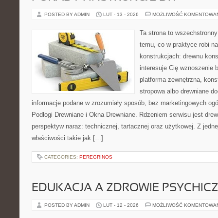
POSTED BY ADMIN
LUT - 13 - 2026
MOŻLIWOŚĆ KOMENTOWA
Ta strona to wszechstronn
temu, co w praktyce robi n
konstrukcjach: drewnu kons
interesuje Cię wznoszenie 
platforma zewnętrzna, kons
stropowa albo drewniane dod
informacje podane w zrozumiały sposób, bez marketingowych ogó
Podłogi Drewniane i Okna Drewniane. Rdzeniem serwisu jest drew
perspektyw naraz: technicznej, tartacznej oraz użytkowej. Z jed
właściwości takie jak […]
CATEGORIES:
PEREGRINOS
EDUKACJA A ZDROWIE PSYCHIC
POSTED BY ADMIN
LUT - 12 - 2026
MOŻLIWOŚĆ KOMENTOWA