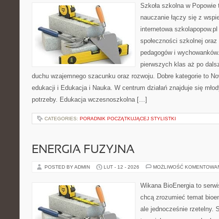
Szkoła szkolna w Popowie t
nauczanie łączy się z wspi
internetowa szkolapopow.pl
społeczności szkolnej oraz
pedagogów i wychowanków. T
pierwszych klas aż po dals
duchu wzajemnego szacunku oraz rozwoju. Dobre kategorie to N
edukacji i Edukacja i Nauka. W centrum działań znajduje się młod
potrzeby. Edukacja wczesnoszkolna […]
CATEGORIES:
PORADNIK POCZĄTKUJĄCEJ STYLISTKI
ENERGIA FUZYJNA
POSTED BY ADMIN
LUT - 12 - 2026
MOŻLIWOŚĆ KOMENTOWA
Wikana BioEnergia to serwi
chcą zrozumieć temat bioen
ale jednocześnie rzetelny. 