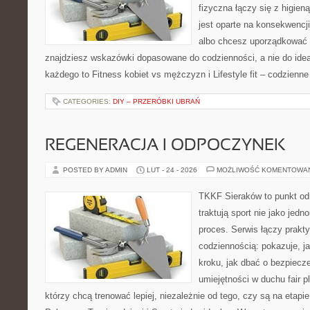
fizyczna łączy się z higien
jest oparte na konsekwencj
albo chcesz uporządkować s
znajdziesz wskazówki dopasowane do codzienności, a nie do ideał
każdego to Fitness kobiet vs mężczyzn i Lifestyle fit – codzienne
CATEGORIES:
DIY – PRZERÓBKI UBRAŃ
REGENERACJA I ODPOCZYNEK
POSTED BY ADMIN
LUT - 24 - 2026
MOŻLIWOŚĆ KOMENTOWA
TKKF Sieraków to punkt odn
traktują sport nie jako jedn
proces. Serwis łączy prakt
codziennością: pokazuje, j
kroku, jak dbać o bezpiecze
umiejętności w duchu fair pl
którzy chcą trenować lepiej, niezależnie od tego, czy są na etapi