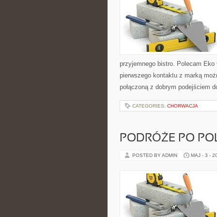
przyjemnego bistro. Polecam Eko 
pierwszego kontaktu z marką można
połączoną z dobrym podejściem d
CATEGORIES:
CHORWACJA
PODRÓŻE PO PO
POSTED BY ADMIN
MAJ - 3 - 2