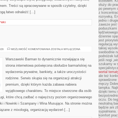
krzesłem. K
służy do pra
mem. Treści są opracowywane w sposób czytelny, dzięki
po pewnym c
gą łatwo odnaleźć […]
z koncentrac
rozrywką. Er
jedno i drug
YWKI
zawsze jest
poduszkami 
lędźwiowego
dziennie sp
jest prioryt
regulacją wy
takiej wysok
ŚWIAT
026
MOŻLIWOŚĆ KOMENTOWANIA
ZOSTAŁA WYŁĄCZONA
swobodnie na
WÓDKI
podnóżek lu
Warszawski Barman to dynamicznie rozwijająca się
jeśli nogi „w
szukamy w s
strona internetowa poświęcona obsłudze barmańskiej na
specjalistyc
wydarzenia prywatne, bankiety, a także uroczystości
wortal tema
ale też konk
rodzinne. Serwis skupia się na organizacji atrakcji
sprawdzone u
męczy Dobre 
premium, dzięki którym każda zabawa nabiera
lampka. Najl
wyjątkowego charakteru. To miejsce stworzone dla osób
dzięki temu 
bezpośredni
ługi, które chcą zadbać o najwyższy poziom organizowanego
oczu. Do te
ki i Nowinki i Szampany i Wina Musujące. Na stronie można
neutralną ba
będzie ani zb
ązane z mixologią, organizacją wydarzeń […]
sypialniana.
komfort prac