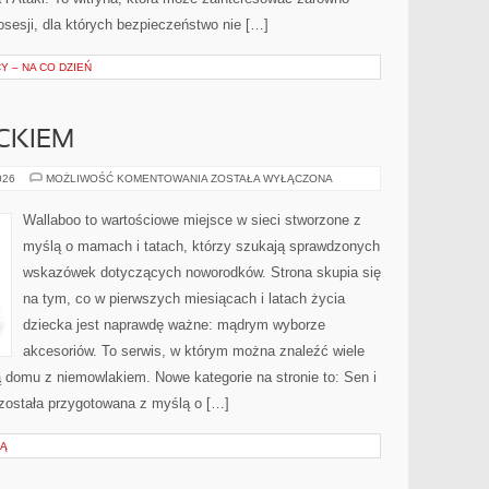
posesji, dla których bezpieczeństwo nie […]
 – NA CO DZIEŃ
CKIEM
PODRÓŻE
026
MOŻLIWOŚĆ KOMENTOWANIA
ZOSTAŁA WYŁĄCZONA
Z
DZIECKIEM
Wallaboo to wartościowe miejsce w sieci stworzone z
myślą o mamach i tatach, którzy szukają sprawdzonych
wskazówek dotyczących noworodków. Strona skupia się
na tym, co w pierwszych miesiącach i latach życia
dziecka jest naprawdę ważne: mądrym wyborze
akcesoriów. To serwis, w którym można znaleźć wiele
 domu z niemowlakiem. Nowe kategorie na stronie to: Sen i
a została przygotowana z myślą o […]
CĄ