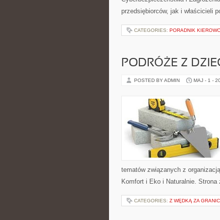
przedsiębiorców, jak i właścicieli 
CATEGORIES:
PORADNIK KIEROWCY
PODRÓŻE Z DZIE
POSTED BY ADMIN
MAJ - 1 - 2
tematów związanych z organizacją
Komfort i Eko i Naturalnie. Stron
CATEGORIES:
Z WĘDKĄ ZA GRANI