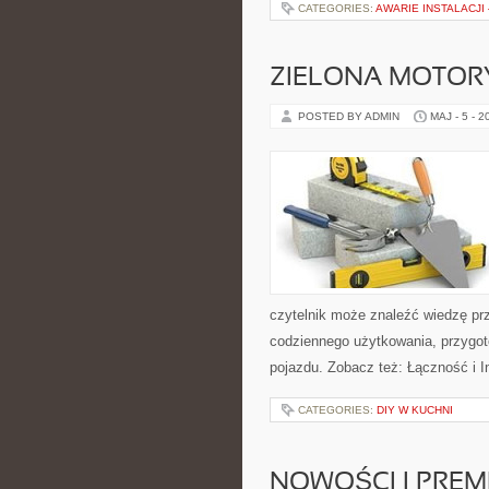
CATEGORIES:
AWARIE INSTALACJI
ZIELONA MOTORY
POSTED BY ADMIN
MAJ - 5 - 2
czytelnik może znaleźć wiedzę pr
codziennego użytkowania, przygo
pojazdu. Zobacz też: Łączność i In
CATEGORIES:
DIY W KUCHNI
NOWOŚCI I PREM