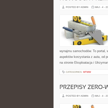
POSTED BY ADMIN
MAJ - 4 - 2
wynajmu samochodów. To portal, 
aspektów korzystania z auta, od 
na stronie Eksploatacja i Utrzyman
CATEGORIES:
MTWW
PRZEPISY ZERO-
POSTED BY ADMIN
MAJ - 4 - 2