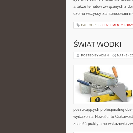
a także tematów związanych z do
czemu wszyscy zainteresowani mo
CATEGORIES:
SUPLEMENTY I ODŻ
ŚWIAT WÓDKI
POSTED BY ADMIN
MAJ - 9 - 2
poszukujących profesjonalnej obs
wydarzenia. Nowości to Ciekawost
znaleźć praktyczne wskazówki zwi