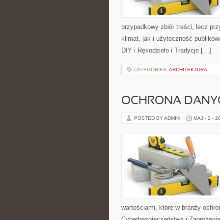
przypadkowy zbiór treści, lecz pr
klimat, jak i użyteczność publikow
DIY i Rękodzieło i Tradycje […]
CATEGORIES:
ARCHITEKTURA
OCHRONA DANY
POSTED BY ADMIN
MAJ - 2 - 2
wartościami, które w branży ochr
Cyberbezpieczeństwa i Zagrożenia 