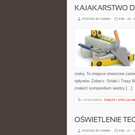
KAJAKARSTWO D
POSTED BY ADMIN
KWI - 28 - 
rzeką. To miejsce stworzone zarów
spływów. Zobacz: Szlaki i Trasy W
znaleźć kompendium wiedzy […]
CATEGORIES:
ŚWIĘTA I SPECJALN
OŚWIETLENIE TE
POSTED BY ADMIN
KWI - 27 - 