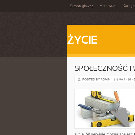
Archiwum
Katego
Strona główna
ŻYCIE
SPOŁECZNOŚĆ I 
POSTED BY ADMIN
MAJ - 10 -
życia. W serwisie można znaleźć t