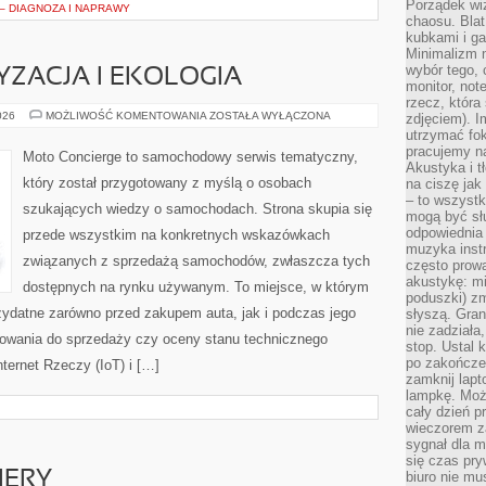
Porządek wiz
 – DIAGNOZA I NAPRAWY
chaosu. Blat
kubkami i g
Minimalizm 
wybór tego, 
ZACJA I EKOLOGIA
monitor, not
rzecz, która
ZIELONA
026
MOŻLIWOŚĆ KOMENTOWANIA
ZOSTAŁA WYŁĄCZONA
zdjęciem). I
MOTORYZACJA
utrzymać fo
I
pracujemy n
EKOLOGIA
Moto Concierge to samochodowy serwis tematyczny,
Akustyka i t
który został przygotowany z myślą o osobach
na ciszę jak
– to wszyst
szukających wiedzy o samochodach. Strona skupia się
mogą być sł
odpowiednia
przede wszystkim na konkretnych wskazówkach
muzyka instr
związanych z sprzedażą samochodów, zwłaszcza tych
często prowa
akustykę: mi
dostępnych na rynku używanym. To miejsce, w którym
poduszki) zm
zydatne zarówno przed zakupem auta, jak i podczas jego
słyszą. Gran
nie zadziała
towania do sprzedaży czy oceny stanu technicznego
stop. Ustal 
po zakończen
ternet Rzeczy (IoT) i […]
zamknij lapt
lampkę. Może
cały dzień p
wieczorem z
sygnał dla m
się czas pr
IERY
biuro nie mu