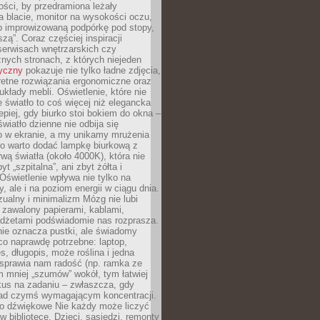
ości, by przedramiona leżały
 blacie, monitor na wysokości oczu,
b improwizowaną podpórkę pod stopy,
iszą”. Coraz częściej inspiracji
erwisach wnętrzarskich czy
znych stronach, z których niejeden
tyczny
pokazuje nie tylko ładne zdjęcia,
retne rozwiązania ergonomiczne oraz
kłady mebli. Oświetlenie, które nie
światło to coś więcej niż elegancka
epiej, gdy biurko stoi bokiem do okna –
światło dzienne nie odbija się
o w ekranie, a my unikamy mrużenia
go warto dodać lampkę biurkową z
rwą światła (około 4000K), która nie
yt „szpitalna”, ani zbyt żółta i
 Oświetlenie wpływa nie tylko na
y, ale i na poziom energii w ciągu dnia.
ualny i minimalizm Mózg nie lubi
 zawalony papierami, kablami,
adżetami podświadomie nas rozprasza.
nie oznacza pustki, ale świadomy
co naprawdę potrzebne: laptop,
es, długopis, może roślina i jedna
 sprawia nam radość (np. ramka ze
m mniej „szumów” wokół, tym łatwiej
kus na zadaniu – zwłaszcza, gdy
ad czymś wymagającym koncentracji.
ło dźwiękowe Nie każdy może liczyć
 w bibliotece. Dzieci, sąsiedzi, remonty