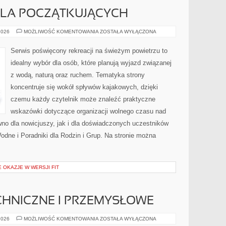
LA POCZĄTKUJĄCYCH
KAJAKARSTWO
2026
MOŻLIWOŚĆ KOMENTOWANIA
ZOSTAŁA WYŁĄCZONA
DLA
POCZĄTKUJĄCYCH
Serwis poświęcony rekreacji na świeżym powietrzu to
idealny wybór dla osób, które planują wyjazd związanej
z wodą, naturą oraz ruchem. Tematyka strony
koncentruje się wokół spływów kajakowych, dzięki
czemu każdy czytelnik może znaleźć praktyczne
wskazówki dotyczące organizacji wolnego czasu nad
no dla nowicjuszy, jak i dla doświadczonych uczestników
odne i Poradniki dla Rodzin i Grup. Na stronie można
E OKAZJE W WERSJI FIT
CHNICZNE I PRZEMYSŁOWE
OŚWIETLENIE
2026
MOŻLIWOŚĆ KOMENTOWANIA
ZOSTAŁA WYŁĄCZONA
TECHNICZNE