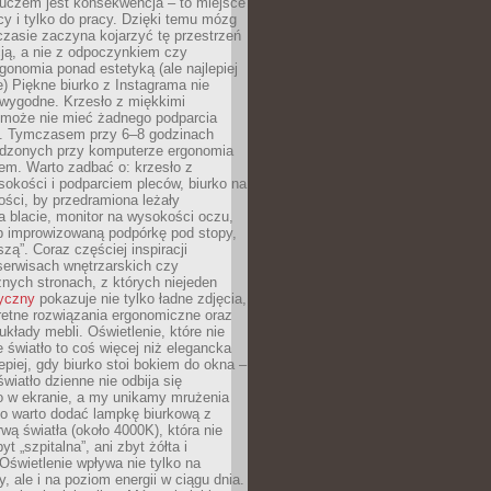
luczem jest konsekwencja – to miejsce
cy i tylko do pracy. Dzięki temu mózg
zasie zaczyna kojarzyć tę przestrzeń
ją, a nie z odpoczynkiem czy
gonomia ponad estetyką (ale najlepiej
ie) Piękne biurko z Instagrama nie
 wygodne. Krzesło z miękkimi
może nie mieć żadnego podparcia
. Tymczasem przy 6–8 godzinach
ędzonych przy komputerze ergonomia
etem. Warto zadbać o: krzesło z
sokości i podparciem pleców, biurko na
ości, by przedramiona leżały
 blacie, monitor na wysokości oczu,
b improwizowaną podpórkę pod stopy,
iszą”. Coraz częściej inspiracji
erwisach wnętrzarskich czy
znych stronach, z których niejeden
tyczny
pokazuje nie tylko ładne zdjęcia,
retne rozwiązania ergonomiczne oraz
kłady mebli. Oświetlenie, które nie
światło to coś więcej niż elegancka
epiej, gdy biurko stoi bokiem do okna –
światło dzienne nie odbija się
o w ekranie, a my unikamy mrużenia
go warto dodać lampkę biurkową z
rwą światła (około 4000K), która nie
yt „szpitalna”, ani zbyt żółta i
 Oświetlenie wpływa nie tylko na
y, ale i na poziom energii w ciągu dnia.