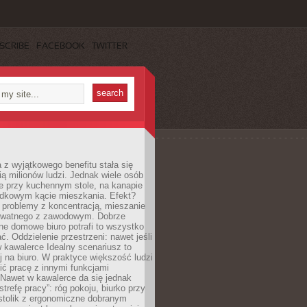
SCRIBE
FACEBOOK
TWITTER
 z wyjątkowego benefitu stała się
ą milionów ludzi. Jednak wiele osób
e przy kuchennym stole, na kanapie
adkowym kącie mieszkania. Efekt?
 problemy z koncentracją, mieszanie
rywatnego z zawodowym. Dobrze
ne domowe biuro potrafi to wszystko
. Oddzielenie przestrzeni: nawet jeśli
 kawalerce Idealny scenariusz to
 na biuro. W praktyce większość ludzi
ć pracę z innymi funkcjami
 Nawet w kawalerce da się jednak
trefę pracy”: róg pokoju, biurko przy
stolik z ergonomiczne dobranym