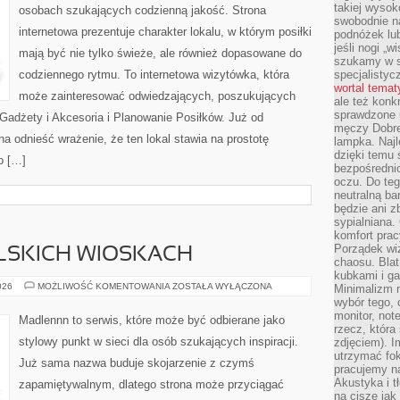
takiej wysok
osobach szukających codzienną jakość. Strona
swobodnie na
internetowa prezentuje charakter lokalu, w którym posiłki
podnóżek lu
jeśli nogi „w
mają być nie tylko świeże, ale również dopasowane do
szukamy w s
codziennego rytmu. To internetowa wizytówka, która
specjalistyc
wortal tema
może zainteresować odwiedzających, poszukujących
ale też konk
sprawdzone u
Gadżety i Akcesoria i Planowanie Posiłków. Już od
męczy Dobre 
 odnieść wrażenie, że ten lokal stawia na prostotę
lampka. Najl
dzięki temu 
o […]
bezpośredni
oczu. Do te
neutralną ba
będzie ani zb
sypialniana.
komfort prac
Porządek wiz
LSKICH WIOSKACH
chaosu. Blat
kubkami i g
PODRÓŻE
026
MOŻLIWOŚĆ KOMENTOWANIA
ZOSTAŁA WYŁĄCZONA
Minimalizm 
PO
wybór tego, 
POLSKICH
monitor, not
WIOSKACH
Madlennn to serwis, które może być odbierane jako
rzecz, która
stylowy punkt w sieci dla osób szukających inspiracji.
zdjęciem). I
utrzymać fo
Już sama nazwa buduje skojarzenie z czymś
pracujemy n
Akustyka i t
zapamiętywalnym, dlatego strona może przyciągać
na ciszę jak