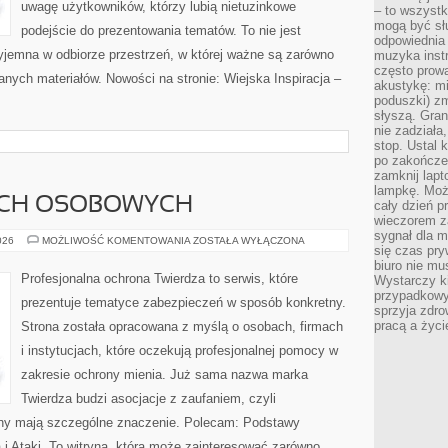
uwagę użytkowników, którzy lubią nietuzinkowe
– to wszyst
mogą być sł
podejście do prezentowania tematów. To nie jest
odpowiednia
zyjemna w odbiorze przestrzeń, w której ważne są zarówno
muzyka instr
często prowa
anych materiałów. Nowości na stronie: Wiejska Inspiracja –
akustykę: mi
poduszki) zm
słyszą. Gran
nie zadziała
stop. Ustal 
po zakończen
zamknij lapt
lampkę. Może
CH OSOBOWYCH
cały dzień p
wieczorem z
sygnał dla m
OCHRONA
026
MOŻLIWOŚĆ KOMENTOWANIA
ZOSTAŁA WYŁĄCZONA
się czas pr
DANYCH
OSOBOWYCH
biuro nie mu
Profesjonalna ochrona Twierdza to serwis, które
Wystarczy k
przypadkowy 
prezentuje tematyce zabezpieczeń w sposób konkretny.
sprzyja zdro
pracą a życ
Strona została opracowana z myślą o osobach, firmach
i instytucjach, które oczekują profesjonalnej pomocy w
zakresie ochrony mienia. Już sama nazwa marka
Twierdza budzi asocjacje z zaufaniem, czyli
ony mają szczególne znaczenie. Polecam: Podstawy
i Ataki. To witryna, która może zainteresować zarówno