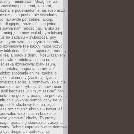
ualny i minimalizm Mózg nie lubi
 zawalony papierami, kablami,
adżetami podświadomie nas rozprasza.
nie oznacza pustki, ale świadomy
co naprawdę potrzebne: laptop,
es, długopis, może roślina i jedna
 sprawia nam radość (np. ramka ze
m mniej „szumów” wokół, tym łatwiej
kus na zadaniu – zwłaszcza, gdy
ad czymś wymagającym koncentracji.
ło dźwiękowe Nie każdy może liczyć
 w bibliotece. Dzieci, sąsiedzi, remonty
ko realia pracy z domu. Rozwiązaniem
uchawki z redukcją hałasu oraz
 ścieżka dźwiękowa: biały szum,
umentalna, nagrania natury. Jeśli
dzisz spotkania online, zadbaj o
ękkie elementy (zasłony, dywan,
niejszają echo, a rozmówcy lepiej cię
ice czasowe i rytuały Domowe biuro
, jeśli będziesz w nim „mieszkać” non
konkretne godziny pracy, rób przerwy, a
iu dnia wykonaj symboliczny rytuał:
op, odłóż służbowy telefon, zgaś
sz też zmienić ubranie – nawet jeśli
racowałeś w dżinsach i koszulce,
ałóż „domowe” ciuchy. To prosty
ózgu: praca się skończyła, zaczyna
ywatny. Dobrze zaprojektowane domowe
si być drogie ani perfekcyjne.