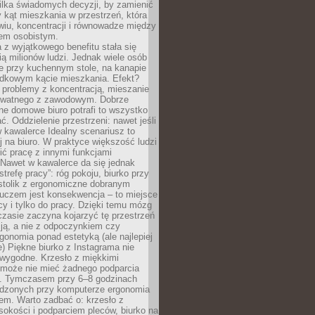
ilka świadomych decyzji, by zamienić
kąt mieszkania w przestrzeń, która
wiu, koncentracji i równowadze między
iem osobistym.
 z wyjątkowego benefitu stała się
ą milionów ludzi. Jednak wiele osób
e przy kuchennym stole, na kanapie
adkowym kącie mieszkania. Efekt?
 problemy z koncentracją, mieszanie
rywatnego z zawodowym. Dobrze
ne domowe biuro potrafi to wszystko
. Oddzielenie przestrzeni: nawet jeśli
 kawalerce Idealny scenariusz to
 na biuro. W praktyce większość ludzi
ć pracę z innymi funkcjami
 Nawet w kawalerce da się jednak
trefę pracy”: róg pokoju, biurko przy
stolik z ergonomiczne dobranym
luczem jest konsekwencja – to miejsce
cy i tylko do pracy. Dzięki temu mózg
zasie zaczyna kojarzyć tę przestrzeń
ją, a nie z odpoczynkiem czy
gonomia ponad estetyką (ale najlepiej
ie) Piękne biurko z Instagrama nie
 wygodne. Krzesło z miękkimi
może nie mieć żadnego podparcia
. Tymczasem przy 6–8 godzinach
ędzonych przy komputerze ergonomia
etem. Warto zadbać o: krzesło z
sokości i podparciem pleców, biurko na