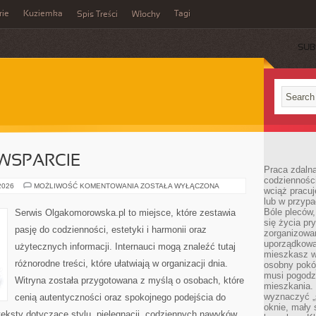
rie
Kuziemka
Tagi
Spis Treści
Włochy
SUB
WSPARCIE
Praca zdalna
codzienności
SPOŁECZNOŚĆ
 2026
MOŻLIWOŚĆ KOMENTOWANIA
ZOSTAŁA WYŁĄCZONA
wciąż pracuj
I
lub w przyp
WSPARCIE
Bóle pleców,
Serwis Olgakomorowska.pl to miejsce, które zestawia
się życia p
pasję do codzienności, estetyki i harmonii oraz
zorganizowa
uporządkować
użytecznych informacji. Internauci mogą znaleźć tutaj
mieszkasz w
różnorodne treści, które ułatwiają w organizacji dnia.
osobny pokój
musi pogodzi
Witryna została przygotowana z myślą o osobach, które
mieszkania.
wyznaczyć „s
cenią autentyczności oraz spokojnego podejścia do
oknie, mały 
eksty dotyczące stylu, pielęgnacji, codziennych nawyków,