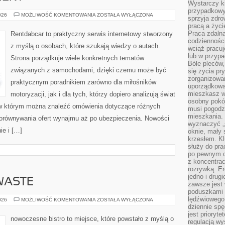
Wystarczy k
przypadkowy 
NOWOŚCI
026
MOŻLIWOŚĆ KOMENTOWANIA
ZOSTAŁA WYŁĄCZONA
sprzyja zdro
I
pracą a życ
PREMIERY
Praca zdalna
Rentdabcar to praktyczny serwis internetowy stworzony
codzienności
z myślą o osobach, które szukają wiedzy o autach.
wciąż pracuj
lub w przyp
Strona porządkuje wiele konkretnych tematów
Bóle pleców,
związanych z samochodami, dzięki czemu może być
się życia p
zorganizowa
praktycznym poradnikiem zarówno dla miłośników
uporządkować
mieszkasz w
motoryzacji, jak i dla tych, którzy dopiero analizują świat
osobny pokój
w którym można znaleźć omówienia dotyczące różnych
musi pogodzi
mieszkania.
porównywania ofert wynajmu aż po ubezpieczenia. Nowości
wyznaczyć „s
ie i […]
oknie, mały 
krzesłem. K
służy do pra
po pewnym c
z koncentrac
rozrywką. Er
jedno i drug
WASTE
zawsze jest
poduszkami 
lędźwiowego
PRZEPISY
026
MOŻLIWOŚĆ KOMENTOWANIA
ZOSTAŁA WYŁĄCZONA
ZERO-
dziennie sp
WASTE
jest prioryt
nowoczesne bistro to miejsce, które powstało z myślą o
regulacją wy