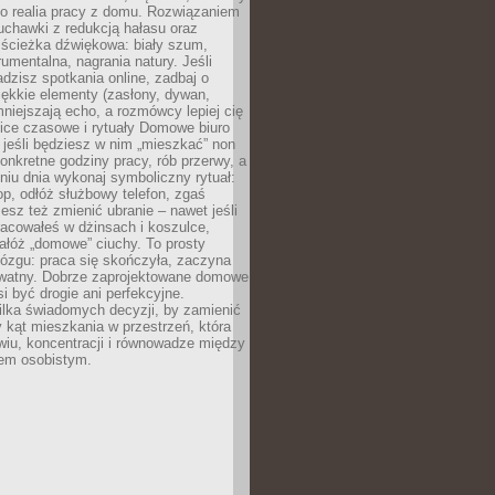
ko realia pracy z domu. Rozwiązaniem
uchawki z redukcją hałasu oraz
 ścieżka dźwiękowa: biały szum,
umentalna, nagrania natury. Jeśli
dzisz spotkania online, zadbaj o
ękkie elementy (zasłony, dywan,
niejszają echo, a rozmówcy lepiej cię
ice czasowe i rytuały Domowe biuro
, jeśli będziesz w nim „mieszkać” non
konkretne godziny pracy, rób przerwy, a
iu dnia wykonaj symboliczny rytuał:
op, odłóż służbowy telefon, zgaś
sz też zmienić ubranie – nawet jeśli
racowałeś w dżinsach i koszulce,
ałóż „domowe” ciuchy. To prosty
ózgu: praca się skończyła, zaczyna
ywatny. Dobrze zaprojektowane domowe
si być drogie ani perfekcyjne.
ilka świadomych decyzji, by zamienić
kąt mieszkania w przestrzeń, która
wiu, koncentracji i równowadze między
iem osobistym.