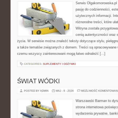
Serwis Olgakomorowska.pl t
pasję do codzienności, este
użytecznych informacji. Int
różnorodne treści, które uła
Witryna została przygotowa
cenią autentyczności oraz 
życia. W serwisie można znaleźć teksty dotyczące stylu, pielęgn
a także tematów związanych z domem. Treści są opracowywane w
czemu wszyscy zainteresowani mogą łatwo odnaleźć […]
CATEGORIES:
SUPLEMENTY I ODŻYWKI
ŚWIAT WÓDKI
POSTED BY ADMIN
MAJ - 9 - 2026
MOŻLIWOŚĆ KOMENTOWAN
Warszawski Barman to dyna
strona internetowa poświęc
wydarzenia prywatne, banki