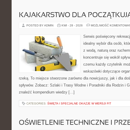
KAJAKARSTWO DLA POCZĄTKUJ
POSTED BY ADMIN
KWI - 28 - 2026
MOŻLIWOŚĆ KOMENTOWA
Serwis poświęcony rekreacj
idealny wybór dla osób, któ
z wodą, naturą oraz ruchem
koncentruje się wokół spły
czemu każdy czytelnik moż
wskazówki dotyczące organ
rzeką. To miejsce stworzone zarówno dla nowicjuszy, jak i dla 
spływów. Zobacz: Szlaki i Trasy Wodne i Poradniki dla Rodzin i 
znaleźć kompendium wiedzy […]
CATEGORIES:
ŚWIĘTA I SPECJALNE OKAZJE W WERSJI FIT
OŚWIETLENIE TECHNICZNE I PR