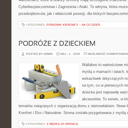
Cyberbezpieczeństwa i Zagrożenia i Ataki. To witryna, która moż
przedsiębiorców, jak i właścicieli posesji, dla których bezpieczeń
CATEGORIES:
PORADNIK KIEROWCY – NA CO DZIEŃ
PODRÓŻE Z DZIECKIEM
POSTED BY ADMIN
MAJ - 1 - 2026
MOŻLIWOŚĆ KOMENTOWAN
Wallaboo to wartościowe mi
myślą o mamach i tatach, 
wskazówek dotyczących now
na tym, co w pierwszych mi
dziecka jest naprawdę wa
akcesoriów. To serwis, w k
tematów związanych z organizacją domu z niemowlakiem. Nowe kat
Komfort i Eko i Naturalnie. Strona została przygotowana z myślą 
CATEGORIES:
Z WĘDKĄ ZA GRANICĄ