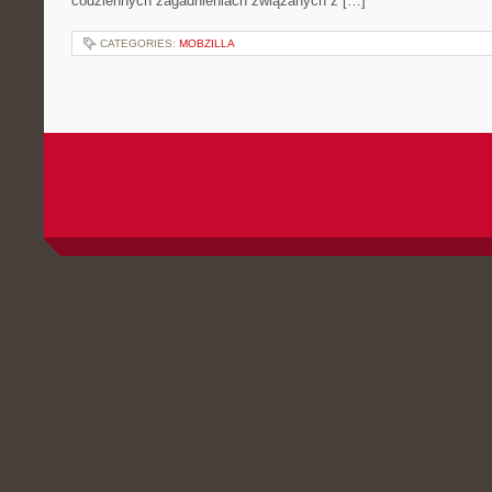
codziennych zagadnieniach związanych z […]
CATEGORIES:
MOBZILLA