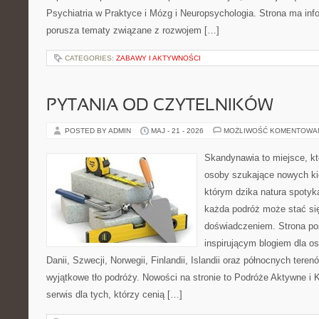
Psychiatria w Praktyce i Mózg i Neuropsychologia. Strona ma info
porusza tematy związane z rozwojem […]
CATEGORIES:
ZABAWY I AKTYWNOŚCI
PYTANIA OD CZYTELNIKÓW
POSTED BY ADMIN
MAJ - 21 - 2026
MOŻLIWOŚĆ KOMENTOWA
Skandynawia to miejsce, k
osoby szukające nowych ki
którym dzika natura spotyka
każda podróż może stać s
doświadczeniem. Strona poś
inspirującym blogiem dla o
Danii, Szwecji, Norwegii, Finlandii, Islandii oraz północnych teren
wyjątkowe tło podróży. Nowości na stronie to Podróże Aktywne i
serwis dla tych, którzy cenią […]