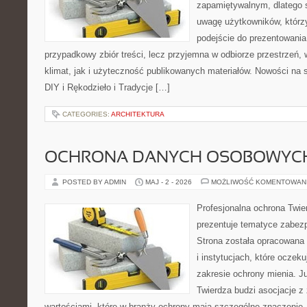
zapamiętywalnym, dlatego 
uwagę użytkowników, którzy
podejście do prezentowania 
przypadkowy zbiór treści, lecz przyjemna w odbiorze przestrzeń,
klimat, jak i użyteczność publikowanych materiałów. Nowości na st
DIY i Rękodzieło i Tradycje […]
CATEGORIES:
ARCHITEKTURA
OCHRONA DANYCH OSOBOWYC
POSTED BY ADMIN
MAJ - 2 - 2026
MOŻLIWOŚĆ KOMENTOWAN
Profesjonalna ochrona Twier
prezentuje tematyce zabez
Strona została opracowana 
i instytucjach, które oczek
zakresie ochrony mienia. 
Twierdza budzi asocjacje z 
wartościami, które w branży ochrony mają szczególne znaczenie