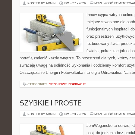
POSTED BY ADMIN
KWI - 27 - 2026
MOŻLIWOŚĆ KOMENTOWA
Innowacyjna witryna online 
miejsce stworzone dla osób
funkcjonalnych inspiracji d
oraz przestrzeni użytkowyc
rozbudowany świat produkt
światła, pokazując jak odp
potrafią zmienić każde wnętrze. To przestrzeń dla tych, którzy ce
zwracają uwagę na solidność wykonania i codzienny komfort użyt
Oszczędzanie Energii i Fotowoltaika i Energia Odnawialna. Na st
CATEGORIES:
SEZONOWE INSPIRACJE
SZYBKIE I PROSTE
POSTED BY ADMIN
KWI - 23 - 2026
MOŻLIWOŚĆ KOMENTOWA
JemWegańsko to serwis, kt
pasji do jedzenia bez prod