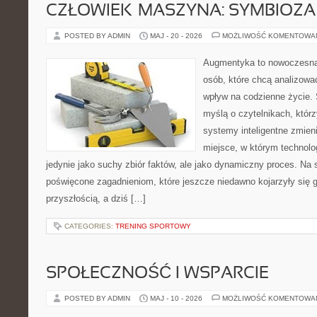
CZŁOWIEK–MASZYNA: SYMBIOZA
POSTED BY ADMIN
MAJ - 20 - 2026
MOŻLIWOŚĆ KOMENTOWA
Augmentyka to nowoczesna 
osób, które chcą analizować
wpływ na codzienne życie. 
myślą o czytelnikach, którzy
systemy inteligentne zmien
miejsce, w którym technolog
jedynie jako suchy zbiór faktów, ale jako dynamiczny proces. Na 
poświęcone zagadnieniom, które jeszcze niedawno kojarzyły się g
przyszłością, a dziś […]
CATEGORIES:
TRENING SPORTOWY
SPOŁECZNOŚĆ I WSPARCIE
POSTED BY ADMIN
MAJ - 10 - 2026
MOŻLIWOŚĆ KOMENTOWA