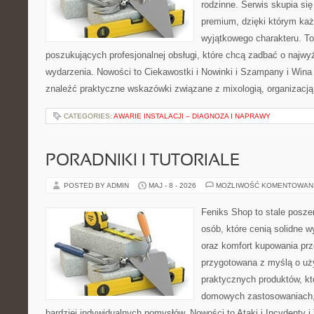
rodzinne. Serwis skupia się 
premium, dzięki którym ka
wyjątkowego charakteru. To
poszukujących profesjonalnej obsługi, które chcą zadbać o naj
wydarzenia. Nowości to Ciekawostki i Nowinki i Szampany i Win
znaleźć praktyczne wskazówki związane z mixologią, organizacj
CATEGORIES:
AWARIE INSTALACJI – DIAGNOZA I NAPRAWY
PORADNIKI I TUTORIALE
POSTED BY ADMIN
MAJ - 8 - 2026
MOŻLIWOŚĆ KOMENTOWAN
Feniks Shop to stale poszer
osób, które cenią solidne w
oraz komfort kupowania prze
przygotowana z myślą o uż
praktycznych produktów, kt
domowych zastosowaniach, j
bardziej indywidualnych pomysłów. Nowości to Ataki i Incydenty i 