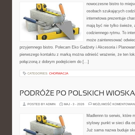
nowoczesne bistro to miejs
osobach szukających codzi
internetowa prezentuje char
mają być nie tylko świeże,
codziennego rytmu. To inte
może zainteresować odwie
przyjemnego bistro. Polecam Eko Gadżety i Akcesoria i Planowan
pierwszego kontaktu z marką można odnieść wrażenie, że ten loka
połączoną z dobrym podejściem do […]
CATEGORIES:
CHORWACJA
PODRÓŻE PO POLSKICH WIOSK
POSTED BY ADMIN
MAJ - 3 - 2026
MOŻLIWOŚĆ KOMENTOWAN
Madlennn to serwis, które 
stylowy punkt w sieci dla o
Już sama nazwa buduje sko