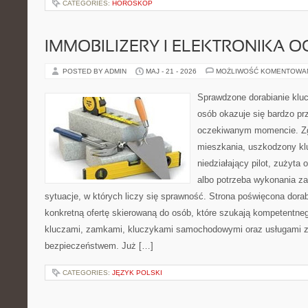
CATEGORIES:
HOROSKOP
IMMOBILIZERY I ELEKTRONIKA 
POSTED BY ADMIN
MAJ - 21 - 2026
MOŻLIWOŚĆ KOMENTOWA
Sprawdzone dorabianie klucz
osób okazuje się bardzo pr
oczekiwanym momencie. Zg
mieszkania, uszkodzony k
niedziałający pilot, zużyt
albo potrzeba wykonania z
sytuacje, w których liczy się sprawność. Strona poświęcona dorab
konkretną ofertę skierowaną do osób, które szukają kompetentne
kluczami, zamkami, kluczykami samochodowymi oraz usługami 
bezpieczeństwem. Już […]
CATEGORIES:
JĘZYK POLSKI