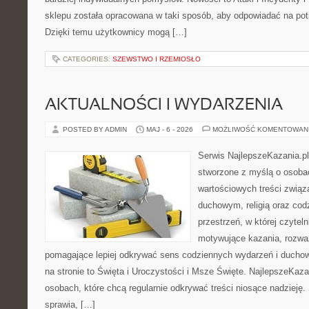
sklepu została opracowana w taki sposób, aby odpowiadać na pot
Dzięki temu użytkownicy mogą […]
CATEGORIES:
SZEWSTWO I RZEMIOSŁO
AKTUALNOŚCI I WYDARZENIA
POSTED BY ADMIN
MAJ - 6 - 2026
MOŻLIWOŚĆ KOMENTOWAN
Serwis NajlepszeKazania.p
stworzone z myślą o osobac
wartościowych treści zwią
duchowym, religią oraz codz
przestrzeń, w której czyte
motywujące kazania, rozważ
pomagające lepiej odkrywać sens codziennych wydarzeń i ducho
na stronie to Święta i Uroczystości i Msze Święte. NajlepszeKaza
osobach, które chcą regularnie odkrywać treści niosące nadzieję
sprawia, […]