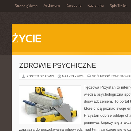
Archiwum
Kategorie
Kuziemka
Strona główna
Spis Treści
ŻYCIE
ZDROWIE PSYCHICZNE
POSTED BY ADMIN
MAJ - 23 - 2026
MOŻLIWOŚĆ KOMENTOWA
Tęczowa Przystań to intern
wiedza psychologiczna spo
doświadczeniem. To portal 
które chcą poznać swoje 
Przystań dobrze oddaje cha
ponieważ kojarzy się z akc
zaprasza do poszukiwania odpowiedzi nad tym, co dzieje się w c