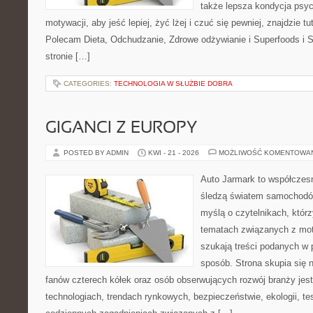
także lepsza kondycja psyc
motywacji, aby jeść lepiej, żyć lżej i czuć się pewniej, znajdzie tu
Polecam Dieta, Odchudzanie, Zdrowe odżywianie i Superfoods i 
stronie […]
CATEGORIES:
TECHNOLOGIA W SŁUŻBIE DOBRA
GIGANCI Z EUROPY
POSTED BY ADMIN
KWI - 21 - 2026
MOŻLIWOŚĆ KOMENTOWA
Auto Jarmark to współczesn
śledzą światem samochodów
myślą o czytelnikach, któr
tematach związanych z mot
szukają treści podanych w 
sposób. Strona skupia się 
fanów czterech kółek oraz osób obserwujących rozwój branży jes
technologiach, trendach rynkowych, bezpieczeństwie, ekologii, t