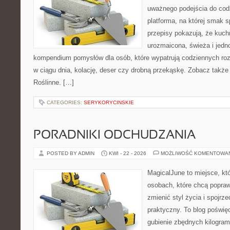
uważnego podejścia do cod
platforma, na której smak s
przepisy pokazują, że kuc
urozmaicona, świeża i jedn
kompendium pomysłów dla osób, które wypatrują codziennych roz
w ciągu dnia, kolację, deser czy drobną przekąskę. Zobacz także 
Roślinne. […]
CATEGORIES:
SERYKORYCINSKIE
PORADNIKI ODCHUDZANIA
POSTED BY ADMIN
KWI - 22 - 2026
MOŻLIWOŚĆ KOMENTOWA
MagicalJune to miejsce, kt
osobach, które chcą popra
zmienić styl życia i spojrz
praktyczny. To blog poświę
gubienie zbędnych kilogram