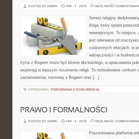
POSTED BY ADMIN
KWI - 7 - 2026
MOŻLIWOŚĆ KOMENTOWAN
Serwis religijny dedykowan
Boga, który splata powsze
wewnętrznym. To miejsce, 
jest oderwana od rzeczywist
codziennych relacjach, w 
wdzięczności i w trudności
życie z Bogiem może być bliskie dla każdego, a opracowania pub
wspierają w lepszym rozumieniu religii. To rozbudowane centrum w
zastanowienia, rozmowy z Bogiem oraz […]
CATEGORIES:
PORÓWNANIA Z KONKURENCJĄ
PRAWO I FORMALNOŚCI
POSTED BY ADMIN
KWI - 5 - 2026
MOŻLIWOŚĆ KOMENTOWAN
Prezentowana platforma onl