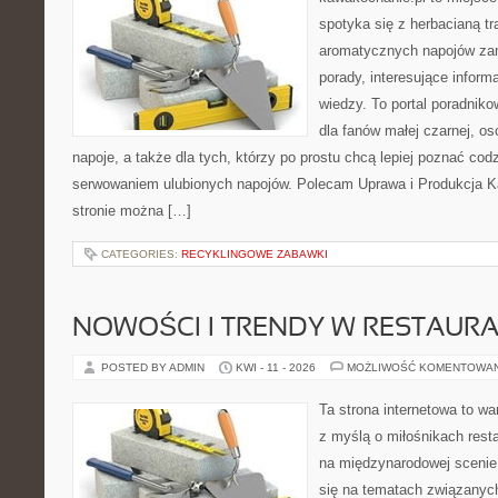
spotyka się z herbacianą tr
aromatycznych napojów zam
porady, interesujące inform
wiedzy. To portal poradniko
dla fanów małej czarnej, o
napoje, a także dla tych, którzy po prostu chcą lepiej poznać cod
serwowaniem ulubionych napojów. Polecam Uprawa i Produkcja 
stronie można […]
CATEGORIES:
RECYKLINGOWE ZABAWKI
NOWOŚCI I TRENDY W RESTAUR
POSTED BY ADMIN
KWI - 11 - 2026
MOŻLIWOŚĆ KOMENTOWA
Ta strona internetowa to w
z myślą o miłośnikach resta
na międzynarodowej scenie 
się na tematach związanych