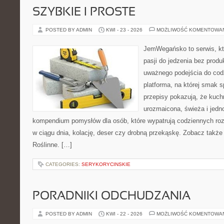
SZYBKIE I PROSTE
POSTED BY ADMIN
KWI - 23 - 2026
MOŻLIWOŚĆ KOMENTOWA
JemWegańsko to serwis, kt
pasji do jedzenia bez prod
uważnego podejścia do cod
platforma, na której smak s
przepisy pokazują, że kuc
urozmaicona, świeża i jedn
kompendium pomysłów dla osób, które wypatrują codziennych roz
w ciągu dnia, kolację, deser czy drobną przekąskę. Zobacz także 
Roślinne. […]
CATEGORIES:
SERYKORYCINSKIE
PORADNIKI ODCHUDZANIA
POSTED BY ADMIN
KWI - 22 - 2026
MOŻLIWOŚĆ KOMENTOWA