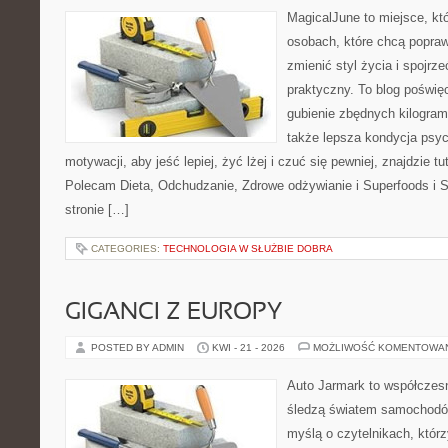
MagicalJune to miejsce, kt
osobach, które chcą popra
zmienić styl życia i spojrz
praktyczny. To blog poświę
gubienie zbędnych kilogram
także lepsza kondycja psyc
motywacji, aby jeść lepiej, żyć lżej i czuć się pewniej, znajdzie tu
Polecam Dieta, Odchudzanie, Zdrowe odżywianie i Superfoods i 
stronie […]
CATEGORIES:
TECHNOLOGIA W SŁUŻBIE DOBRA
GIGANCI Z EUROPY
POSTED BY ADMIN
KWI - 21 - 2026
MOŻLIWOŚĆ KOMENTOWA
Auto Jarmark to współczesn
śledzą światem samochodów
myślą o czytelnikach, któr