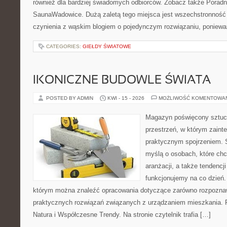
również dla bardziej świadomych odbiorców. Zobacz także Poradn
SaunaWadowice. Dużą zaletą tego miejsca jest wszechstronność 
czynienia z wąskim blogiem o pojedynczym rozwiązaniu, poniewa
CATEGORIES:
GIEŁDY ŚWIATOWE
IKONICZNE BUDOWLE ŚWIATA
POSTED BY ADMIN
KWI - 15 - 2026
MOŻLIWOŚĆ KOMENTOWA
Magazyn poświęcony sztuce
przestrzeń, w którym zaint
praktycznym spojrzeniem. S
myślą o osobach, które ch
aranżacji, a także tendencj
funkcjonujemy na co dzień.
którym można znaleźć opracowania dotyczące zarówno rozpoznawa
praktycznych rozwiązań związanych z urządzaniem mieszkania. P
Natura i Współczesne Trendy. Na stronie czytelnik trafia […]