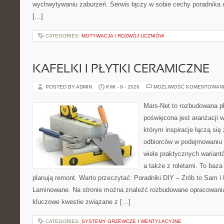
wychwytywaniu zaburzeń. Serwis łączy w sobie cechy poradnika o
[…]
CATEGORIES:
MOTYWACJA I ROZWÓJ UCZNIÓW
KAFELKI I PŁYTKI CERAMICZNE
POSTED BY ADMIN
KWI - 9 - 2026
MOŻLIWOŚĆ KOMENTOWAN
Mars-Net to rozbudowana pl
poświęcona jest aranżacji w
którym inspiracje łączą się
odbiorców w podejmowaniu t
wiele praktycznych warian
a także z roletami. To baza
planują remont. Warto przeczytać: Poradniki DIY – Zrób to Sam i 
Laminowane. Na stronie można znaleźć rozbudowane opracowania,
kluczowe kwestie związane z […]
CATEGORIES:
SYSTEMY GRZEWCZE I WENTYLACYJNE