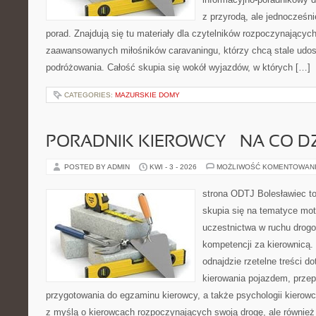
z przyrodą, ale jednocześn
porad. Znajdują się tu materiały dla czytelników rozpoczynającyc
zaawansowanych miłośników caravaningu, którzy chcą stale udos
podróżowania. Całość skupia się wokół wyjazdów, w których […]
CATEGORIES:
MAZURSKIE DOMY
PORADNIK KIEROWCY – NA CO D
POSTED BY ADMIN
KWI - 3 - 2026
MOŻLIWOŚĆ KOMENTOWAN
strona ODTJ Bolesławiec to
skupia się na tematyce mot
uczestnictwa w ruchu drogo
kompetencji za kierownicą. 
odnajdzie rzetelne treści 
kierowania pojazdem, prze
przygotowania do egzaminu kierowcy, a także psychologii kierowc
z myślą o kierowcach rozpoczynających swoją drogę, ale również