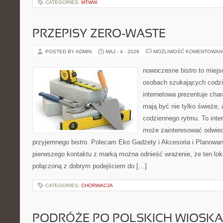
CATEGORIES:
MTWW
PRZEPISY ZERO-WASTE
POSTED BY ADMIN
MAJ - 4 - 2026
MOŻLIWOŚĆ KOMENTOWAN
nowoczesne bistro to miejs
osobach szukających codzi
internetowa prezentuje char
mają być nie tylko świeże,
codziennego rytmu. To inte
może zainteresować odwie
przyjemnego bistro. Polecam Eko Gadżety i Akcesoria i Planowan
pierwszego kontaktu z marką można odnieść wrażenie, że ten loka
połączoną z dobrym podejściem do […]
CATEGORIES:
CHORWACJA
PODRÓŻE PO POLSKICH WIOSK