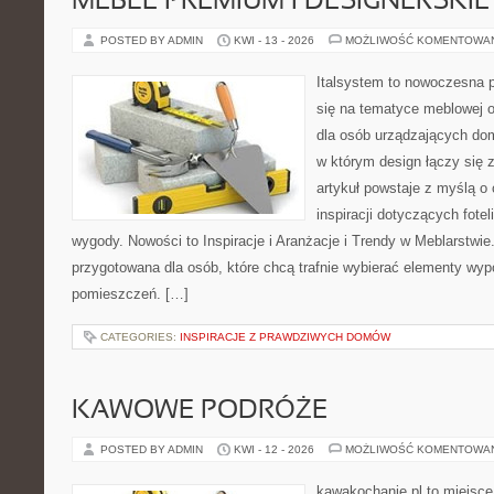
MEBLE PREMIUM I DESIGNERSKIE
POSTED BY ADMIN
KWI - 13 - 2026
MOŻLIWOŚĆ KOMENTOWA
Italsystem to nowoczesna pl
się na tematyce meblowej 
dla osób urządzających dom
w którym design łączy się 
artykuł powstaje z myślą o 
inspiracji dotyczących fote
wygody. Nowości to Inspiracje i Aranżacje i Trendy w Meblarstwie
przygotowana dla osób, które chcą trafnie wybierać elementy wy
pomieszczeń. […]
CATEGORIES:
INSPIRACJE Z PRAWDZIWYCH DOMÓW
KAWOWE PODRÓŻE
POSTED BY ADMIN
KWI - 12 - 2026
MOŻLIWOŚĆ KOMENTOWA
kawakochanie.pl to miejsce