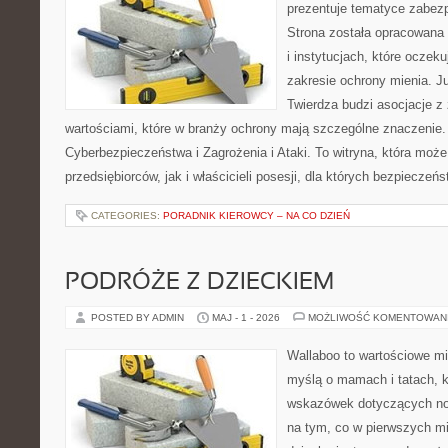
prezentuje tematyce zabez
Strona została opracowana 
i instytucjach, które oczek
zakresie ochrony mienia. 
Twierdza budzi asocjacje z 
wartościami, które w branży ochrony mają szczególne znaczenie
Cyberbezpieczeństwa i Zagrożenia i Ataki. To witryna, która moż
przedsiębiorców, jak i właścicieli posesji, dla których bezpieczeń
CATEGORIES:
PORADNIK KIEROWCY – NA CO DZIEŃ
PODRÓŻE Z DZIECKIEM
POSTED BY ADMIN
MAJ - 1 - 2026
MOŻLIWOŚĆ KOMENTOWAN
Wallaboo to wartościowe mi
myślą o mamach i tatach, 
wskazówek dotyczących now
na tym, co w pierwszych mi