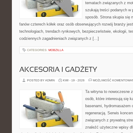
tematach związanych z mot
szukają treści podanych w 
sposób. Strona skupia się 
fanów czterech kółek oraz osób obserwujących rozwój branży jes
technologiach, trendach rynkowych, bezpieczeństwie, ekologii, t
codziennych zagadnieniach związanych z […]
CATEGORIES:
MOBZILLA
AKCESORIA I GADŻETY
POSTED BY ADMIN
KWI - 19 - 2026
MOŻLIWOŚĆ KOMENTOWA
Ta witryna to nowoczesne z
osób, które interesują się k
basenami, hydromasażem o
regeneracją. Serwis koncen
związanych z prywatną stre
znaleźć użyteczne wpisy dl