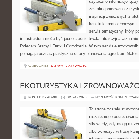
użyteczne informacje łączy
została opracowana z myśl
inspiracji związanych z pło
konstrukcjami osłonowymi, 
serwis tematyczny, który 
infrastruktura może być jednocześnie trwała, atrakcyjna wizualni
Polecam Bramy i Furtki i Ogrodzenia. W tym serwisie użytkownik o
pomagają poznać praktyczne strony planowania ogrodzeń. Materi
CATEGORIES:
ZABAWY I AKTYWNOŚCI
EKOTURYSTYKA I ZRÓWNOWAŻ
POSTED BY ADMIN
KWI - 4 - 2026
MOŻLIWOŚĆ KOMENTOWAN
To strona zostało stworzon
niezależnego podróżowania, 
siły wtedy, gdy mogą ruszy
albo wyruszyć w trasę kam
informacyjno-poradnikowy dl