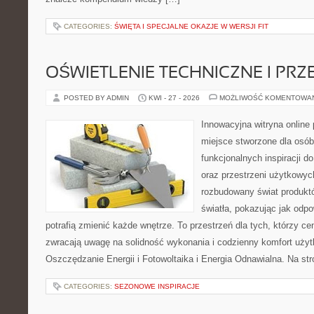
CATEGORIES:
ŚWIĘTA I SPECJALNE OKAZJE W WERSJI FIT
OŚWIETLENIE TECHNICZNE I PR
POSTED BY ADMIN
KWI - 27 - 2026
MOŻLIWOŚĆ KOMENTOWA
Innowacyjna witryna online 
miejsce stworzone dla osób
funkcjonalnych inspiracji d
oraz przestrzeni użytkowyc
rozbudowany świat produkt
światła, pokazując jak odp
potrafią zmienić każde wnętrze. To przestrzeń dla tych, którzy ce
zwracają uwagę na solidność wykonania i codzienny komfort użyt
Oszczędzanie Energii i Fotowoltaika i Energia Odnawialna. Na st
CATEGORIES:
SEZONOWE INSPIRACJE