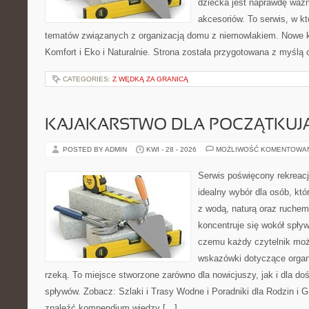
dziecka jest naprawdę wa
akcesoriów. To serwis, w k
tematów związanych z organizacją domu z niemowlakiem. Nowe kat
Komfort i Eko i Naturalnie. Strona została przygotowana z myślą 
CATEGORIES:
Z WĘDKĄ ZA GRANICĄ
KAJAKARSTWO DLA POCZĄTKUJ
POSTED BY ADMIN
KWI - 28 - 2026
MOŻLIWOŚĆ KOMENTOWA
Serwis poświęcony rekreacj
idealny wybór dla osób, któ
z wodą, naturą oraz ruchem
koncentruje się wokół spły
czemu każdy czytelnik moż
wskazówki dotyczące organ
rzeką. To miejsce stworzone zarówno dla nowicjuszy, jak i dla 
spływów. Zobacz: Szlaki i Trasy Wodne i Poradniki dla Rodzin i 
znaleźć kompendium wiedzy […]