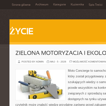
Archiwum
Kategorie
Kuziemka
Strona główna
Spis Treści
ŻYCIE
ZIELONA MOTORYZACJA I EKOLO
POSTED BY ADMIN
MAJ - 5 - 2026
MOŻLIWOŚĆ KOMENTOWAN
Moto Concierge to samocho
który został przygotowany 
szukających wiedzy o samo
przede wszystkim na konk
związanych z sprzedażą s
dostępnych na rynku używa
czytelnik może znaleźć wiedzę przydatne zarówno przed zakupem 