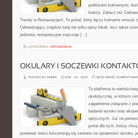
podróżami kulinarnymi, tes
branży. Zobacz też Ciekawos
Trendy w Restauracjach. To portal, który łączy kulinarne emocje 
Odwiedzający znajdzie tutaj nie tylko opisy lokali, lecz także szer
jedzenia, restauracyjne zwyczaje […]
CATEGORIES:
ORTODONCJA
OKULARY I SOCZEWKI KONTAK
POSTED BY ADMIN
KWI - 10 - 2026
MOŻLIWOŚĆ KOMENTOWA
Ta platforma to wartościow
okulistycznej, w którym cen
zagadnienia związane z prac
badania wzroku oraz eksper
optycznych. Już na pierwszy
portal dla tych, którzy chcą
ponieważ treści koncentrują się zarówno na sprawności wzroku, 