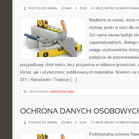
POSTED BY ADMIN
MAJ - 3 - 2026
MOŻLIWOŚĆ KOMENTOWAN
Madlennn to serwis, które 
stylowy punkt w sieci dla o
Już sama nazwa buduje sko
zapamiętywalnym, dlatego 
uwagę użytkowników, którzy
podejście do prezentowania 
przypadkowy zbiór treści, lecz przyjemna w odbiorze przestrzeń,
klimat, jak i użyteczność publikowanych materiałów. Nowości na st
DIY i Rękodzieło i Tradycje […]
CATEGORIES:
ARCHITEKTURA
OCHRONA DANYCH OSOBOWYC
POSTED BY ADMIN
MAJ - 2 - 2026
MOŻLIWOŚĆ KOMENTOWAN
Profesjonalna ochrona Twier