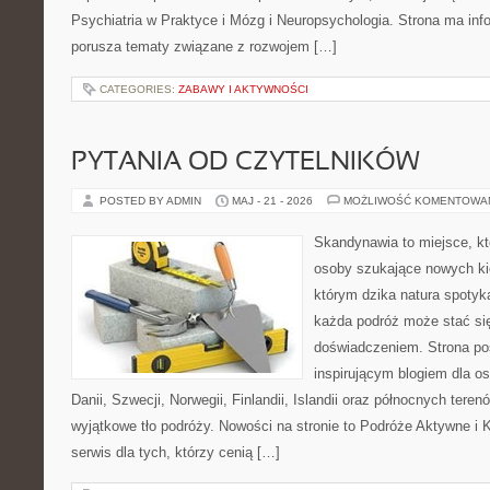
Psychiatria w Praktyce i Mózg i Neuropsychologia. Strona ma info
porusza tematy związane z rozwojem […]
CATEGORIES:
ZABAWY I AKTYWNOŚCI
PYTANIA OD CZYTELNIKÓW
POSTED BY ADMIN
MAJ - 21 - 2026
MOŻLIWOŚĆ KOMENTOWA
Skandynawia to miejsce, k
osoby szukające nowych ki
którym dzika natura spotyka
każda podróż może stać s
doświadczeniem. Strona poś
inspirującym blogiem dla o
Danii, Szwecji, Norwegii, Finlandii, Islandii oraz północnych teren
wyjątkowe tło podróży. Nowości na stronie to Podróże Aktywne i
serwis dla tych, którzy cenią […]