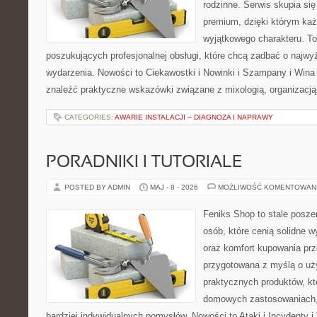
rodzinne. Serwis skupia się 
premium, dzięki którym ka
wyjątkowego charakteru. To
poszukujących profesjonalnej obsługi, które chcą zadbać o naj
wydarzenia. Nowości to Ciekawostki i Nowinki i Szampany i Win
znaleźć praktyczne wskazówki związane z mixologią, organizacj
CATEGORIES:
AWARIE INSTALACJI – DIAGNOZA I NAPRAWY
PORADNIKI I TUTORIALE
POSTED BY ADMIN
MAJ - 8 - 2026
MOŻLIWOŚĆ KOMENTOWAN
Feniks Shop to stale poszer
osób, które cenią solidne w
oraz komfort kupowania prze
przygotowana z myślą o uż
praktycznych produktów, kt
domowych zastosowaniach, j
bardziej indywidualnych pomysłów. Nowości to Ataki i Incydenty i 