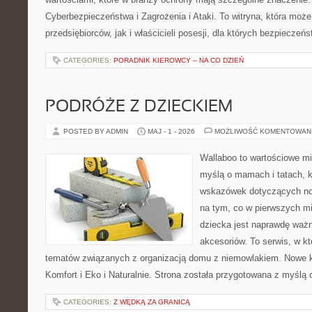
Cyberbezpieczeństwa i Zagrożenia i Ataki. To witryna, która moż
przedsiębiorców, jak i właścicieli posesji, dla których bezpieczeń
CATEGORIES:
PORADNIK KIEROWCY – NA CO DZIEŃ
PODRÓŻE Z DZIECKIEM
POSTED BY ADMIN
MAJ - 1 - 2026
MOŻLIWOŚĆ KOMENTOWAN
Wallaboo to wartościowe mi
myślą o mamach i tatach, 
wskazówek dotyczących now
na tym, co w pierwszych mi
dziecka jest naprawdę wa
akcesoriów. To serwis, w k
tematów związanych z organizacją domu z niemowlakiem. Nowe kat
Komfort i Eko i Naturalnie. Strona została przygotowana z myślą 
CATEGORIES:
Z WĘDKĄ ZA GRANICĄ