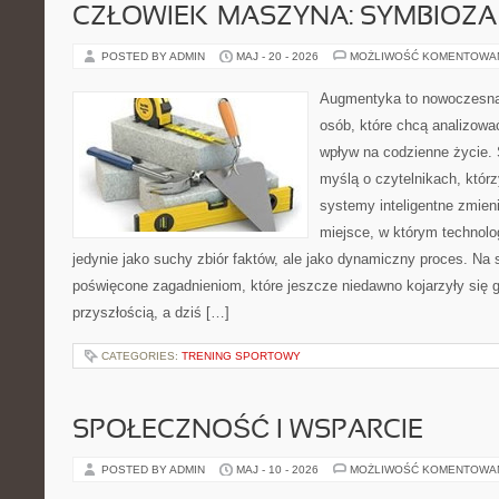
CZŁOWIEK–MASZYNA: SYMBIOZA
POSTED BY ADMIN
MAJ - 20 - 2026
MOŻLIWOŚĆ KOMENTOWA
Augmentyka to nowoczesna 
osób, które chcą analizować
wpływ na codzienne życie. 
myślą o czytelnikach, którzy
systemy inteligentne zmien
miejsce, w którym technolog
jedynie jako suchy zbiór faktów, ale jako dynamiczny proces. Na 
poświęcone zagadnieniom, które jeszcze niedawno kojarzyły się g
przyszłością, a dziś […]
CATEGORIES:
TRENING SPORTOWY
SPOŁECZNOŚĆ I WSPARCIE
POSTED BY ADMIN
MAJ - 10 - 2026
MOŻLIWOŚĆ KOMENTOWA