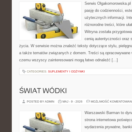
Serwis Olgakomorowska.pl t
pasję do codzienności, este
użytecznych informacji. Int
różnorodne treści, które uła
Witryna została przygotowa
cenią autentyczności oraz 
życia. W serwisie można znaleźć teksty dotyczące stylu, pielęgn
a także tematów związanych z domem. Treści są opracowywane w
czemu wszyscy zainteresowani mogą łatwo odnaleźć […]
CATEGORIES:
SUPLEMENTY I ODŻYWKI
ŚWIAT WÓDKI
POSTED BY ADMIN
MAJ - 9 - 2026
MOŻLIWOŚĆ KOMENTOWAN
Warszawski Barman to dyna
strona internetowa poświęc
wydarzenia prywatne, banki