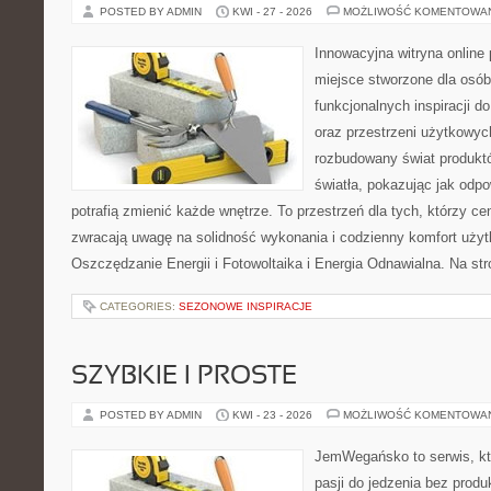
POSTED BY ADMIN
KWI - 27 - 2026
MOŻLIWOŚĆ KOMENTOWA
Innowacyjna witryna online 
miejsce stworzone dla osób
funkcjonalnych inspiracji d
oraz przestrzeni użytkowyc
rozbudowany świat produkt
światła, pokazując jak odp
potrafią zmienić każde wnętrze. To przestrzeń dla tych, którzy ce
zwracają uwagę na solidność wykonania i codzienny komfort użyt
Oszczędzanie Energii i Fotowoltaika i Energia Odnawialna. Na st
CATEGORIES:
SEZONOWE INSPIRACJE
SZYBKIE I PROSTE
POSTED BY ADMIN
KWI - 23 - 2026
MOŻLIWOŚĆ KOMENTOWA
JemWegańsko to serwis, kt
pasji do jedzenia bez prod