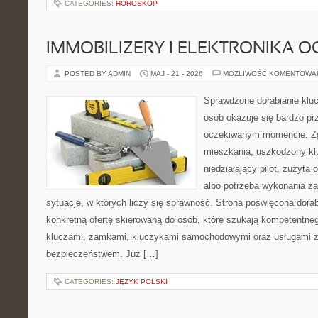
CATEGORIES:
HOROSKOP
IMMOBILIZERY I ELEKTRONIKA 
POSTED BY ADMIN
MAJ - 21 - 2026
MOŻLIWOŚĆ KOMENTOWA
Sprawdzone dorabianie klucz
osób okazuje się bardzo pr
oczekiwanym momencie. Zg
mieszkania, uszkodzony k
niedziałający pilot, zużyt
albo potrzeba wykonania z
sytuacje, w których liczy się sprawność. Strona poświęcona dorab
konkretną ofertę skierowaną do osób, które szukają kompetentne
kluczami, zamkami, kluczykami samochodowymi oraz usługami 
bezpieczeństwem. Już […]
CATEGORIES:
JĘZYK POLSKI