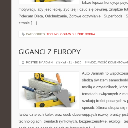
także lepsza kondycja psyc
motywacji, aby jeść lepiej, żyć lżej i czuć się pewniej, znajdzie tu
Polecam Dieta, Odchudzanie, Zdrowe odżywianie i Superfoods i 
stronie […]
CATEGORIES:
TECHNOLOGIA W SŁUŻBIE DOBRA
GIGANCI Z EUROPY
POSTED BY ADMIN
KWI - 21 - 2026
MOŻLIWOŚĆ KOMENTOWA
Auto Jarmark to współczesn
śledzą światem samochodów
myślą o czytelnikach, któr
tematach związanych z mot
szukają treści podanych w 
sposób. Strona skupia się 
fanów czterech kółek oraz osób obserwujących rozwój branży jes
technologiach, trendach rynkowych, bezpieczeństwie, ekologii, t