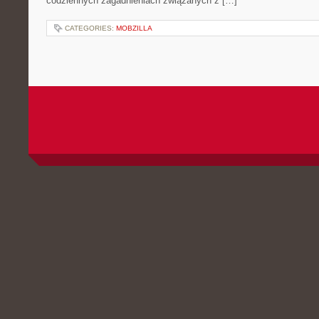
codziennych zagadnieniach związanych z […]
CATEGORIES:
MOBZILLA