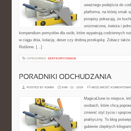
uważnego podejścia do cod
platforma, na której smak s
przepisy pokazują, że kuc
urozmaicona, świeża i jedn
kompendium pomysłów dla osób, które wypatrują codziennych roz
w ciągu dnia, kolację, deser czy drobną przekąskę. Zobacz także 
Roślinne. […]
CATEGORIES:
SERYKORYCINSKIE
PORADNIKI ODCHUDZANIA
POSTED BY ADMIN
KWI - 22 - 2026
MOŻLIWOŚĆ KOMENTOWA
MagicalJune to miejsce, kt
osobach, które chcą popra
zmienić styl życia i spojrz
praktyczny. To blog poświę
gubienie zbędnych kilogram