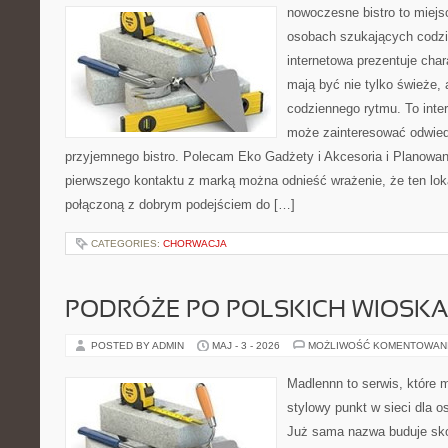
nowoczesne bistro to miejs
osobach szukających codzi
internetowa prezentuje char
mają być nie tylko świeże,
codziennego rytmu. To inte
może zainteresować odwie
przyjemnego bistro. Polecam Eko Gadżety i Akcesoria i Planowan
pierwszego kontaktu z marką można odnieść wrażenie, że ten loka
połączoną z dobrym podejściem do […]
CATEGORIES:
CHORWACJA
PODRÓŻE PO POLSKICH WIOSK
POSTED BY ADMIN
MAJ - 3 - 2026
MOŻLIWOŚĆ KOMENTOWAN
Madlennn to serwis, które 
stylowy punkt w sieci dla o
Już sama nazwa buduje sko