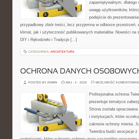
zapamiętywalnym, dlatego 
uwagę użytkowników, którzy
podejście do prezentowania 
przypadkowy zbiór treści, lecz przyjemna w odbiorze przestrzeń,
klimat, jak i użyteczność publikowanych materiałów. Nowości na st
DIY i Rękodzieło i Tradycje […]
CATEGORIES:
ARCHITEKTURA
OCHRONA DANYCH OSOBOWYC
POSTED BY ADMIN
MAJ - 2 - 2026
MOŻLIWOŚĆ KOMENTOWAN
Profesjonalna ochrona Twier
prezentuje tematyce zabez
Strona została opracowana 
i instytucjach, które oczek
zakresie ochrony mienia. 
Twierdza budzi asocjacje z 
wartościami, które w branży ochrony mają szczególne znaczenie