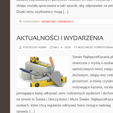
sklepu została opracowana w taki sposób, aby odpowiadać na pot
Dzięki temu użytkownicy mogą […]
CATEGORIES:
SZEWSTWO I RZEMIOSŁO
AKTUALNOŚCI I WYDARZENIA
POSTED BY ADMIN
MAJ - 6 - 2026
MOŻLIWOŚĆ KOMENTOWAN
Serwis NajlepszeKazania.p
stworzone z myślą o osobac
wartościowych treści zwią
duchowym, religią oraz codz
przestrzeń, w której czyte
motywujące kazania, rozważ
pomagające lepiej odkrywać sens codziennych wydarzeń i ducho
na stronie to Święta i Uroczystości i Msze Święte. NajlepszeKaza
osobach, które chcą regularnie odkrywać treści niosące nadzieję
sprawia, […]