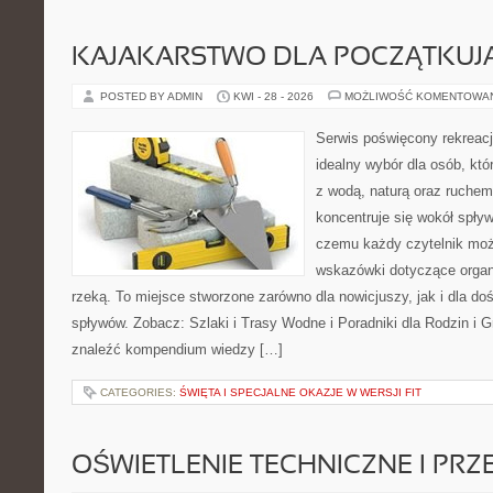
KAJAKARSTWO DLA POCZĄTKUJ
POSTED BY ADMIN
KWI - 28 - 2026
MOŻLIWOŚĆ KOMENTOWA
Serwis poświęcony rekreacj
idealny wybór dla osób, któ
z wodą, naturą oraz ruchem
koncentruje się wokół spły
czemu każdy czytelnik moż
wskazówki dotyczące organ
rzeką. To miejsce stworzone zarówno dla nowicjuszy, jak i dla 
spływów. Zobacz: Szlaki i Trasy Wodne i Poradniki dla Rodzin i 
znaleźć kompendium wiedzy […]
CATEGORIES:
ŚWIĘTA I SPECJALNE OKAZJE W WERSJI FIT
OŚWIETLENIE TECHNICZNE I PR