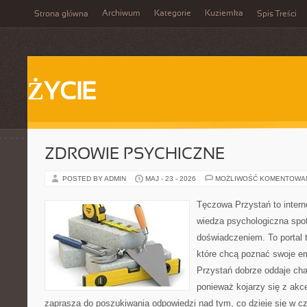
Archiwum
Kategorie
Kuziemka
Strona główna
Spis Treści
ŻYCIE
ZDROWIE PSYCHICZNE
POSTED BY ADMIN
MAJ - 23 - 2026
MOŻLIWOŚĆ KOMENTOWA
Tęczowa Przystań to intern
wiedza psychologiczna spo
doświadczeniem. To portal 
które chcą poznać swoje 
Przystań dobrze oddaje cha
ponieważ kojarzy się z akc
zaprasza do poszukiwania odpowiedzi nad tym, co dzieje się w c