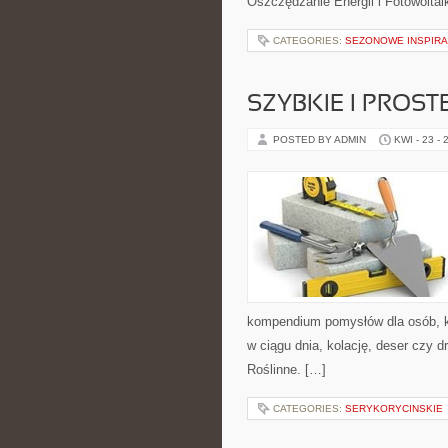
Oszczędzanie Energii i Fotowoltai
CATEGORIES:
SEZONOWE INSPIRA
SZYBKIE I PROST
POSTED BY ADMIN
KWI - 23 - 
kompendium pomysłów dla osób, kt
w ciągu dnia, kolację, deser czy 
Roślinne. […]
CATEGORIES:
SERYKORYCINSKIE