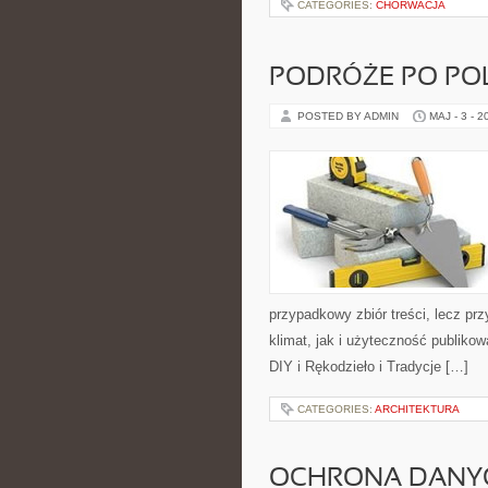
CATEGORIES:
CHORWACJA
PODRÓŻE PO PO
POSTED BY ADMIN
MAJ - 3 - 2
przypadkowy zbiór treści, lecz pr
klimat, jak i użyteczność publikow
DIY i Rękodzieło i Tradycje […]
CATEGORIES:
ARCHITEKTURA
OCHRONA DANY