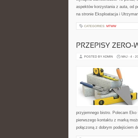
aspektów korzystania z auta, od 
na stronie Eksploatacja i Utrzyman
CATEGORIES:
MTWW
PRZEPISY ZERO-
POSTED BY ADMIN
MAJ - 4 - 2
przyjemnego bistro. Polecam Eko 
pierwszego kontaktu z marką można
połączoną z dobrym podejściem d