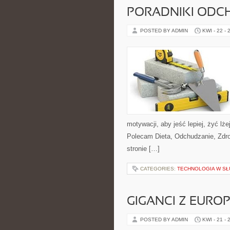
PORADNIKI ODC
POSTED BY ADMIN
KWI - 22 - 
motywacji, aby jeść lepiej, żyć lżej
Polecam Dieta, Odchudzanie, Zdro
stronie […]
CATEGORIES:
TECHNOLOGIA W SŁ
GIGANCI Z EURO
POSTED BY ADMIN
KWI - 21 - 