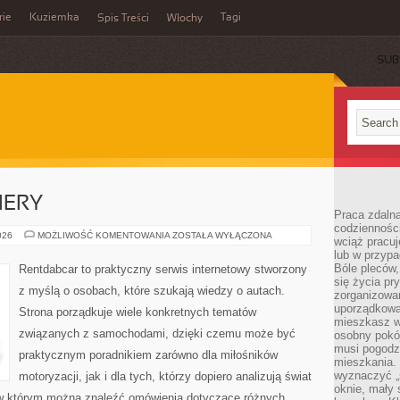
rie
Kuziemka
Tagi
Spis Treści
Włochy
SUB
IERY
Praca zdalna
codzienności
NOWOŚCI
026
MOŻLIWOŚĆ KOMENTOWANIA
ZOSTAŁA WYŁĄCZONA
wciąż pracuj
I
lub w przyp
PREMIERY
Bóle pleców,
Rentdabcar to praktyczny serwis internetowy stworzony
się życia p
z myślą o osobach, które szukają wiedzy o autach.
zorganizowa
uporządkować
Strona porządkuje wiele konkretnych tematów
mieszkasz w
związanych z samochodami, dzięki czemu może być
osobny pokój
musi pogodzi
praktycznym poradnikiem zarówno dla miłośników
mieszkania.
wyznaczyć „s
motoryzacji, jak i dla tych, którzy dopiero analizują świat
oknie, mały 
w którym można znaleźć omówienia dotyczące różnych