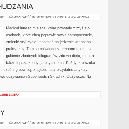
HUDZANIA
PORADNIKI
2026
MOŻLIWOŚĆ KOMENTOWANIA
ZOSTAŁA WYŁĄCZONA
ODCHUDZANIA
MagicalJune to miejsce, które powstało z myślą o
osobach, które chcą poprawić swoje samopoczucie,
zmienić styl życia i spojrzeć na jedzenie w sposób
praktyczny. To blog poświęcony tematom takim jak
gubienie zbędnych kilogramów, zdrowa dieta, ruch, a
także lepsza kondycja psychiczna. Każdy, kto szuka
 i czuć się pewniej, znajdzie tutaj przydatne artykuły.
we odżywianie i Superfoods i Składniki Odżywcze. Na
UŻBIE DOBRA
PY
GIGANCI
2026
MOŻLIWOŚĆ KOMENTOWANIA
ZOSTAŁA WYŁĄCZONA
Z