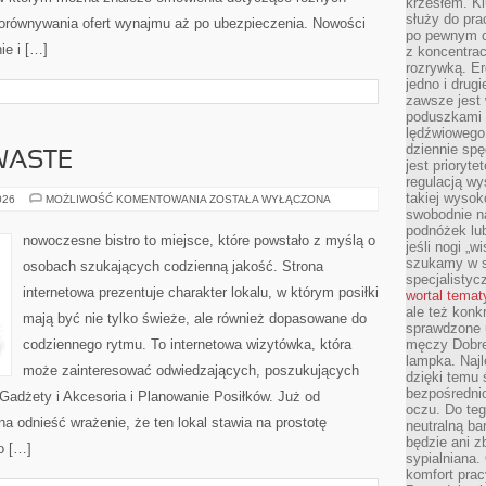
krzesłem. K
służy do pra
porównywania ofert wynajmu aż po ubezpieczenia. Nowości
po pewnym c
ie i […]
z koncentrac
rozrywką. Er
jedno i drug
zawsze jest
poduszkami 
lędźwiowego
dziennie sp
WASTE
jest prioryt
regulacją wy
takiej wysok
PRZEPISY
026
MOŻLIWOŚĆ KOMENTOWANIA
ZOSTAŁA WYŁĄCZONA
ZERO-
swobodnie na
WASTE
podnóżek lu
nowoczesne bistro to miejsce, które powstało z myślą o
jeśli nogi „w
szukamy w s
osobach szukających codzienną jakość. Strona
specjalistyc
internetowa prezentuje charakter lokalu, w którym posiłki
wortal tema
ale też konk
mają być nie tylko świeże, ale również dopasowane do
sprawdzone u
codziennego rytmu. To internetowa wizytówka, która
męczy Dobre 
lampka. Najl
może zainteresować odwiedzających, poszukujących
dzięki temu 
bezpośredni
Gadżety i Akcesoria i Planowanie Posiłków. Już od
oczu. Do te
 odnieść wrażenie, że ten lokal stawia na prostotę
neutralną ba
będzie ani zb
o […]
sypialniana.
komfort prac