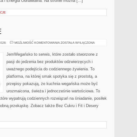
ka i Energia Odnawialna. Na stronie można […]
CJE
E
SZYBKIE
2026
MOŻLIWOŚĆ KOMENTOWANIA
ZOSTAŁA WYŁĄCZONA
I
PROSTE
JemWegańsko to serwis, które zostało stworzone z
pasji do jedzenia bez produktów odzwierzęcych i
uważnego podejścia do codziennego żywienia. To
platforma, na której smak spotyka się z prostotą, a
przepisy pokazują, że kuchnia wegańska może być
urozmaicona, świeża i jednocześnie wartościowa. To
óre wypatrują codziennych rozwiązań na śniadanie, posiłek
drobną przekąskę. Zobacz także Bez Cukru i Fit i Desery