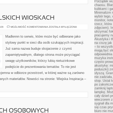
Porządek wiz
chaosu. Blat
kubkami i g
Minimalizm 
wybór tego, 
LSKICH WIOSKACH
monitor, not
rzecz, która
PODRÓŻE
026
MOŻLIWOŚĆ KOMENTOWANIA
ZOSTAŁA WYŁĄCZONA
zdjęciem). I
PO
utrzymać fo
POLSKICH
pracujemy n
WIOSKACH
Madlennn to serwis, które może być odbierane jako
Akustyka i t
stylowy punkt w sieci dla osób szukających inspiracji.
na ciszę jak
– to wszyst
Już sama nazwa buduje skojarzenie z czymś
mogą być sł
odpowiednia
zapamiętywalnym, dlatego strona może przyciągać
muzyka instr
uwagę użytkowników, którzy lubią nietuzinkowe
często prowa
akustykę: mi
podejście do prezentowania tematów. To nie jest
poduszki) zm
zyjemna w odbiorze przestrzeń, w której ważne są zarówno
słyszą. Gran
nie zadziała
anych materiałów. Nowości na stronie: Wiejska Inspiracja –
stop. Ustal 
po zakończen
zamknij lapt
lampkę. Może
cały dzień p
wieczorem z
sygnał dla m
się czas pr
CH OSOBOWYCH
biuro nie mu