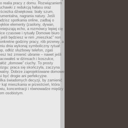
ko realia pracy z domu. Rozwiązaniem
uchawki z redukcją hałasu oraz
 ścieżka dźwiękowa: biały szum,
umentalna, nagrania natury. Jeśli
dzisz spotkania online, zadbaj o
ękkie elementy (zasłony, dywan,
niejszają echo, a rozmówcy lepiej cię
ice czasowe i rytuały Domowe biuro
, jeśli będziesz w nim „mieszkać” non
konkretne godziny pracy, rób przerwy, a
iu dnia wykonaj symboliczny rytuał:
op, odłóż służbowy telefon, zgaś
sz też zmienić ubranie – nawet jeśli
racowałeś w dżinsach i koszulce,
ałóż „domowe” ciuchy. To prosty
ózgu: praca się skończyła, zaczyna
ywatny. Dobrze zaprojektowane domowe
si być drogie ani perfekcyjne.
ilka świadomych decyzji, by zamienić
kąt mieszkania w przestrzeń, która
wiu, koncentracji i równowadze między
iem osobistym.