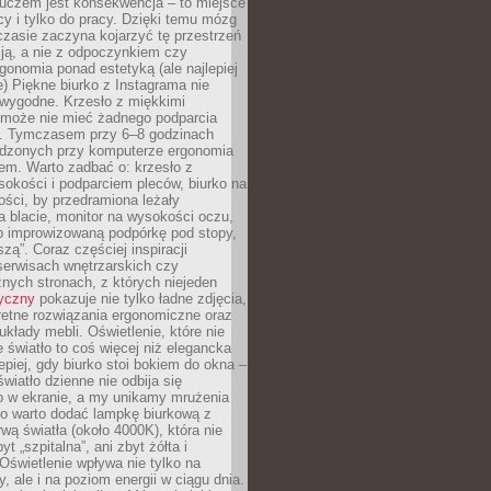
luczem jest konsekwencja – to miejsce
cy i tylko do pracy. Dzięki temu mózg
zasie zaczyna kojarzyć tę przestrzeń
ją, a nie z odpoczynkiem czy
gonomia ponad estetyką (ale najlepiej
ie) Piękne biurko z Instagrama nie
 wygodne. Krzesło z miękkimi
może nie mieć żadnego podparcia
. Tymczasem przy 6–8 godzinach
ędzonych przy komputerze ergonomia
etem. Warto zadbać o: krzesło z
sokości i podparciem pleców, biurko na
ości, by przedramiona leżały
 blacie, monitor na wysokości oczu,
b improwizowaną podpórkę pod stopy,
iszą”. Coraz częściej inspiracji
erwisach wnętrzarskich czy
znych stronach, z których niejeden
tyczny
pokazuje nie tylko ładne zdjęcia,
retne rozwiązania ergonomiczne oraz
kłady mebli. Oświetlenie, które nie
światło to coś więcej niż elegancka
epiej, gdy biurko stoi bokiem do okna –
światło dzienne nie odbija się
o w ekranie, a my unikamy mrużenia
go warto dodać lampkę biurkową z
rwą światła (około 4000K), która nie
yt „szpitalna”, ani zbyt żółta i
 Oświetlenie wpływa nie tylko na
y, ale i na poziom energii w ciągu dnia.