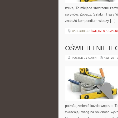
rzeką. To miejsce stworzone zarów
spływów. Zobacz: Szlaki i Trasy W
znaleźć kompendium wiedzy […]
CATEGORIES:
ŚWIĘTA I SPECJALN
OŚWIETLENIE TE
POSTED BY ADMIN
KWI - 27 - 
potrafią zmienić każde wnętrze. To
zwracają uwagę na solidność wyko