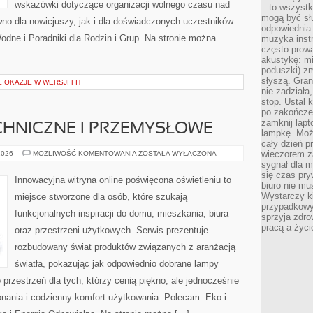
wskazówki dotyczące organizacji wolnego czasu nad
– to wszyst
mogą być sł
no dla nowicjuszy, jak i dla doświadczonych uczestników
odpowiednia
odne i Poradniki dla Rodzin i Grup. Na stronie można
muzyka instr
często prowa
akustykę: mi
poduszki) zm
słyszą. Gran
E OKAZJE W WERSJI FIT
nie zadziała
stop. Ustal 
po zakończen
zamknij lapt
CHNICZNE I PRZEMYSŁOWE
lampkę. Może
cały dzień p
OŚWIETLENIE
wieczorem z
2026
MOŻLIWOŚĆ KOMENTOWANIA
ZOSTAŁA WYŁĄCZONA
TECHNICZNE
sygnał dla m
I
się czas pr
PRZEMYSŁOWE
Innowacyjna witryna online poświęcona oświetleniu to
biuro nie mu
Wystarczy k
miejsce stworzone dla osób, które szukają
przypadkowy 
funkcjonalnych inspiracji do domu, mieszkania, biura
sprzyja zdro
pracą a życ
oraz przestrzeni użytkowych. Serwis prezentuje
rozbudowany świat produktów związanych z aranżacją
światła, pokazując jak odpowiednio dobrane lampy
 przestrzeń dla tych, którzy cenią piękno, ale jednocześnie
nania i codzienny komfort użytkowania. Polecam: Eko i