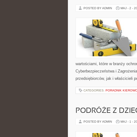
POSTED BY ADMIN
MAJ - 2 - 2
wartościami, które w branży ochr
Cyberbezpieczeństwa i Zagrożenia 
przedsiębiorców, jak i właścicieli 
CATEGORIES:
PORADNIK KIEROWCY
PODRÓŻE Z DZIE
POSTED BY ADMIN
MAJ - 1 - 2