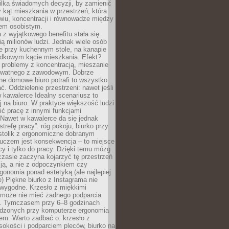
ilka świadomych decyzji, by zamienić
kąt mieszkania w przestrzeń, która
wiu, koncentracji i równowadze między
iem osobistym.
 z wyjątkowego benefitu stała się
ą milionów ludzi. Jednak wiele osób
e przy kuchennym stole, na kanapie
adkowym kącie mieszkania. Efekt?
 problemy z koncentracją, mieszanie
rywatnego z zawodowym. Dobrze
ne domowe biuro potrafi to wszystko
. Oddzielenie przestrzeni: nawet jeśli
 kawalerce Idealny scenariusz to
 na biuro. W praktyce większość ludzi
ć pracę z innymi funkcjami
 Nawet w kawalerce da się jednak
trefę pracy”: róg pokoju, biurko przy
stolik z ergonomiczne dobranym
luczem jest konsekwencja – to miejsce
cy i tylko do pracy. Dzięki temu mózg
zasie zaczyna kojarzyć tę przestrzeń
ją, a nie z odpoczynkiem czy
gonomia ponad estetyką (ale najlepiej
ie) Piękne biurko z Instagrama nie
 wygodne. Krzesło z miękkimi
może nie mieć żadnego podparcia
. Tymczasem przy 6–8 godzinach
ędzonych przy komputerze ergonomia
etem. Warto zadbać o: krzesło z
sokości i podparciem pleców, biurko na