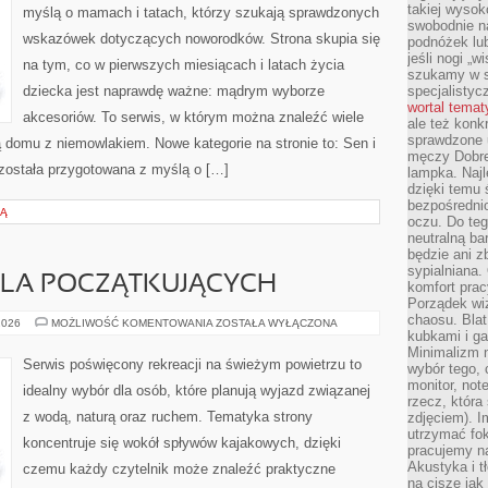
takiej wysok
myślą o mamach i tatach, którzy szukają sprawdzonych
swobodnie na
wskazówek dotyczących noworodków. Strona skupia się
podnóżek lu
jeśli nogi „w
na tym, co w pierwszych miesiącach i latach życia
szukamy w s
dziecka jest naprawdę ważne: mądrym wyborze
specjalistyc
wortal tema
akcesoriów. To serwis, w którym można znaleźć wiele
ale też konk
sprawdzone u
 domu z niemowlakiem. Nowe kategorie na stronie to: Sen i
męczy Dobre 
a została przygotowana z myślą o […]
lampka. Najl
dzięki temu 
bezpośredni
CĄ
oczu. Do te
neutralną ba
będzie ani zb
sypialniana.
LA POCZĄTKUJĄCYCH
komfort prac
Porządek wiz
chaosu. Blat
KAJAKARSTWO
2026
MOŻLIWOŚĆ KOMENTOWANIA
ZOSTAŁA WYŁĄCZONA
DLA
kubkami i g
POCZĄTKUJĄCYCH
Minimalizm 
Serwis poświęcony rekreacji na świeżym powietrzu to
wybór tego, 
monitor, not
idealny wybór dla osób, które planują wyjazd związanej
rzecz, która
z wodą, naturą oraz ruchem. Tematyka strony
zdjęciem). I
utrzymać fo
koncentruje się wokół spływów kajakowych, dzięki
pracujemy n
Akustyka i t
czemu każdy czytelnik może znaleźć praktyczne
na ciszę jak