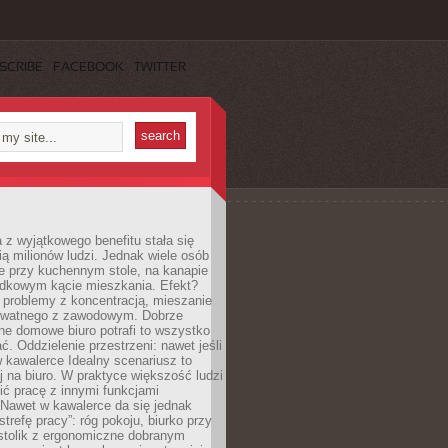
SCRIBE
FACEBOOK
TWITTER
 z wyjątkowego benefitu stała się
ą milionów ludzi. Jednak wiele osób
e przy kuchennym stole, na kanapie
adkowym kącie mieszkania. Efekt?
 problemy z koncentracją, mieszanie
rywatnego z zawodowym. Dobrze
ne domowe biuro potrafi to wszystko
. Oddzielenie przestrzeni: nawet jeśli
 kawalerce Idealny scenariusz to
 na biuro. W praktyce większość ludzi
ć pracę z innymi funkcjami
 Nawet w kawalerce da się jednak
trefę pracy”: róg pokoju, biurko przy
stolik z ergonomiczne dobranym