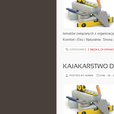
tematów związanych z organizacją
Komfort i Eko i Naturalnie. Stron
CATEGORIES:
Z WĘDKĄ ZA GRANI
KAJAKARSTWO D
POSTED BY ADMIN
KWI - 28 - 