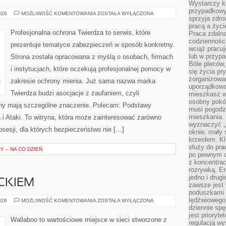
Wystarczy k
przypadkowy 
OCHRONA
026
MOŻLIWOŚĆ KOMENTOWANIA
ZOSTAŁA WYŁĄCZONA
sprzyja zdro
DANYCH
OSOBOWYCH
pracą a życ
Profesjonalna ochrona Twierdza to serwis, które
Praca zdalna
codzienności
prezentuje tematyce zabezpieczeń w sposób konkretny.
wciąż pracuj
lub w przyp
Strona została opracowana z myślą o osobach, firmach
Bóle pleców,
i instytucjach, które oczekują profesjonalnej pomocy w
się życia p
zorganizowa
zakresie ochrony mienia. Już sama nazwa marka
uporządkować
Twierdza budzi asocjacje z zaufaniem, czyli
mieszkasz w
osobny pokój
ony mają szczególne znaczenie. Polecam: Podstawy
musi pogodzi
mieszkania.
i Ataki. To witryna, która może zainteresować zarówno
wyznaczyć „s
posesji, dla których bezpieczeństwo nie […]
oknie, mały 
krzesłem. K
służy do pra
 – NA CO DZIEŃ
po pewnym c
z koncentrac
rozrywką. Er
jedno i drug
CKIEM
zawsze jest
poduszkami 
lędźwiowego
PODRÓŻE
026
MOŻLIWOŚĆ KOMENTOWANIA
ZOSTAŁA WYŁĄCZONA
Z
dziennie sp
DZIECKIEM
jest prioryt
Wallaboo to wartościowe miejsce w sieci stworzone z
regulacją wy