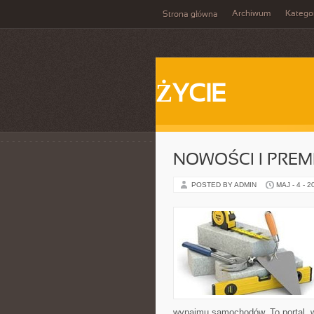
Archiwum
Katego
Strona główna
ŻYCIE
NOWOŚCI I PREM
POSTED BY ADMIN
MAJ - 4 - 2
wynajmu samochodów. To portal, 