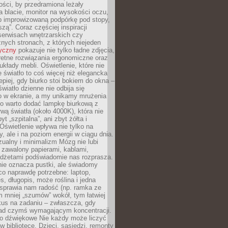
ości, by przedramiona leżały
 blacie, monitor na wysokości oczu,
b improwizowaną podpórkę pod stopy,
iszą”. Coraz częściej inspiracji
erwisach wnętrzarskich czy
znych stronach, z których niejeden
tyczny
pokazuje nie tylko ładne zdjęcia,
retne rozwiązania ergonomiczne oraz
kłady mebli. Oświetlenie, które nie
światło to coś więcej niż elegancka
epiej, gdy biurko stoi bokiem do okna –
światło dzienne nie odbija się
o w ekranie, a my unikamy mrużenia
go warto dodać lampkę biurkową z
rwą światła (około 4000K), która nie
yt „szpitalna”, ani zbyt żółta i
 Oświetlenie wpływa nie tylko na
y, ale i na poziom energii w ciągu dnia.
ualny i minimalizm Mózg nie lubi
 zawalony papierami, kablami,
adżetami podświadomie nas rozprasza.
nie oznacza pustki, ale świadomy
co naprawdę potrzebne: laptop,
es, długopis, może roślina i jedna
 sprawia nam radość (np. ramka ze
m mniej „szumów” wokół, tym łatwiej
kus na zadaniu – zwłaszcza, gdy
ad czymś wymagającym koncentracji.
ło dźwiękowe Nie każdy może liczyć
 w bibliotece. Dzieci, sąsiedzi, remonty