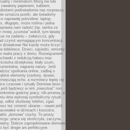
ualny i minimalizm Mózg nie lubi
 zawalony papierami, kablami,
adżetami podświadomie nas rozprasza.
nie oznacza pustki, ale świadomy
co naprawdę potrzebne: laptop,
es, długopis, może roślina i jedna
 sprawia nam radość (np. ramka ze
m mniej „szumów” wokół, tym łatwiej
kus na zadaniu – zwłaszcza, gdy
ad czymś wymagającym koncentracji.
ło dźwiękowe Nie każdy może liczyć
 w bibliotece. Dzieci, sąsiedzi, remonty
ko realia pracy z domu. Rozwiązaniem
uchawki z redukcją hałasu oraz
 ścieżka dźwiękowa: biały szum,
umentalna, nagrania natury. Jeśli
dzisz spotkania online, zadbaj o
ękkie elementy (zasłony, dywan,
niejszają echo, a rozmówcy lepiej cię
ice czasowe i rytuały Domowe biuro
, jeśli będziesz w nim „mieszkać” non
konkretne godziny pracy, rób przerwy, a
iu dnia wykonaj symboliczny rytuał:
op, odłóż służbowy telefon, zgaś
sz też zmienić ubranie – nawet jeśli
racowałeś w dżinsach i koszulce,
ałóż „domowe” ciuchy. To prosty
ózgu: praca się skończyła, zaczyna
ywatny. Dobrze zaprojektowane domowe
si być drogie ani perfekcyjne.