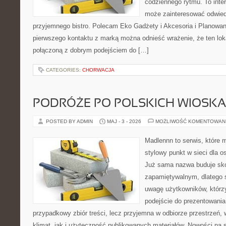
codziennego rytmu. To inte
może zainteresować odwie
przyjemnego bistro. Polecam Eko Gadżety i Akcesoria i Planowan
pierwszego kontaktu z marką można odnieść wrażenie, że ten loka
połączoną z dobrym podejściem do […]
CATEGORIES:
CHORWACJA
PODRÓŻE PO POLSKICH WIOSK
POSTED BY ADMIN
MAJ - 3 - 2026
MOŻLIWOŚĆ KOMENTOWAN
Madlennn to serwis, które 
stylowy punkt w sieci dla o
Już sama nazwa buduje sko
zapamiętywalnym, dlatego 
uwagę użytkowników, którzy
podejście do prezentowania 
przypadkowy zbiór treści, lecz przyjemna w odbiorze przestrzeń,
klimat, jak i użyteczność publikowanych materiałów. Nowości na st