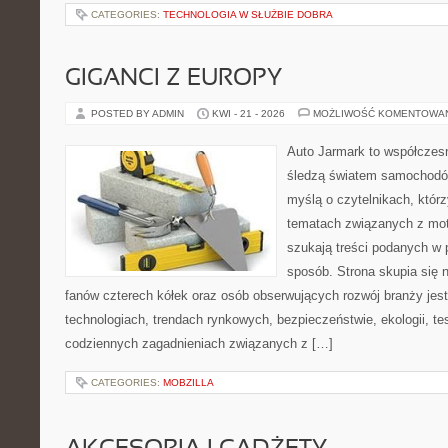
CATEGORIES:
TECHNOLOGIA W SŁUŻBIE DOBRA
GIGANCI Z EUROPY
POSTED BY ADMIN
KWI - 21 - 2026
MOŻLIWOŚĆ KOMENTOWA
Auto Jarmark to współczesn
śledzą światem samochodów
myślą o czytelnikach, któr
tematach związanych z mot
szukają treści podanych w 
sposób. Strona skupia się 
fanów czterech kółek oraz osób obserwujących rozwój branży jes
technologiach, trendach rynkowych, bezpieczeństwie, ekologii, t
codziennych zagadnieniach związanych z […]
CATEGORIES:
MOBZILLA