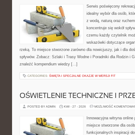
Serwis poświęcony rekreacj
idealny wybór dla osób, któ
z wodą, naturą oraz ruchem
koncentruje się wokół spły
czemu każdy czytelnik moż
wskazówki dotyczące organ
rzeką. To miejsce stworzone zarówno dla nowicjuszy, jak i dla 
spływów. Zobacz: Szlaki i Trasy Wodne i Poradniki dla Rodzin i 
znaleźć kompendium wiedzy […]
CATEGORIES:
ŚWIĘTA I SPECJALNE OKAZJE W WERSJI FIT
OŚWIETLENIE TECHNICZNE I PR
POSTED BY ADMIN
KWI - 27 - 2026
MOŻLIWOŚĆ KOMENTOWA
Innowacyjna witryna online 
miejsce stworzone dla osób
funkcjonalnych inspiracji d