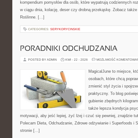
kompendium pomysłów dla osób, które wypatrują codziennych roz
w ciągu dnia, kolację, deser czy drobną przekąskę. Zobacz także 
Roślinne. […]
CATEGORIES:
SERYKORYCINSKIE
PORADNIKI ODCHUDZANIA
POSTED BY ADMIN
KWI - 22 - 2026
MOŻLIWOŚĆ KOMENTOWA
MagicalJune to miejsce, kt
osobach, które chcą popra
zmienić styl życia i spojrz
praktyczny. To blog poświę
gubienie zbędnych kilogram
także lepsza kondycja psyc
motywacji, aby jeść lepiej, żyć lżej i czuć się pewniej, znajdzie tu
Polecam Dieta, Odchudzanie, Zdrowe odżywianie i Superfoods i 
stronie […]