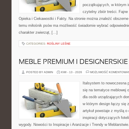
początkujących, w którym in
czytelny zbiór treści. Fajne
Opieka i Ciekawostki i Fakty. Na stronie można znaleźć obszerne 
temu miłośnik psów ma możliwość świadomie wybrać odpowiednie
charakter zwierząt, […]
CATEGORIES:
ROŚLINY LEŚNE
MEBLE PREMIUM I DESIGNERSKIE
POSTED BY ADMIN
KWI - 13 - 2026
MOŻLIWOŚĆ KOMENTOWA
Italsystem to nowoczesna pl
się na tematyce meblowej 
dla osób urządzających dom
w którym design łączy się 
artykuł powstaje z myślą o 
inspiracji dotyczących fote
wygody. Nowości to Inspiracje i Aranżacje i Trendy w Meblarstwie