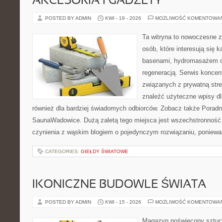
AKCESORIA I GADŻETY
POSTED BY ADMIN
KWI - 19 - 2026
MOŻLIWOŚĆ KOMENTOWA
Ta witryna to nowoczesne z
osób, które interesują się k
basenami, hydromasażem o
regeneracją. Serwis koncen
związanych z prywatną stre
znaleźć użyteczne wpisy dl
również dla bardziej świadomych odbiorców. Zobacz także Poradn
SaunaWadowice. Dużą zaletą tego miejsca jest wszechstronność 
czynienia z wąskim blogiem o pojedynczym rozwiązaniu, poniewa
CATEGORIES:
GIEŁDY ŚWIATOWE
IKONICZNE BUDOWLE ŚWIATA
POSTED BY ADMIN
KWI - 15 - 2026
MOŻLIWOŚĆ KOMENTOWA
Magazyn poświęcony sztuce