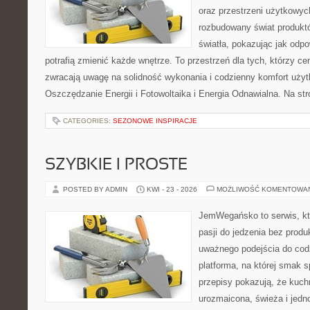
oraz przestrzeni użytkowyc
rozbudowany świat produkt
światła, pokazując jak odp
potrafią zmienić każde wnętrze. To przestrzeń dla tych, którzy ce
zwracają uwagę na solidność wykonania i codzienny komfort użyt
Oszczędzanie Energii i Fotowoltaika i Energia Odnawialna. Na st
CATEGORIES:
SEZONOWE INSPIRACJE
SZYBKIE I PROSTE
POSTED BY ADMIN
KWI - 23 - 2026
MOŻLIWOŚĆ KOMENTOWA
JemWegańsko to serwis, kt
pasji do jedzenia bez prod
uważnego podejścia do cod
platforma, na której smak s
przepisy pokazują, że kuc
urozmaicona, świeża i jedn