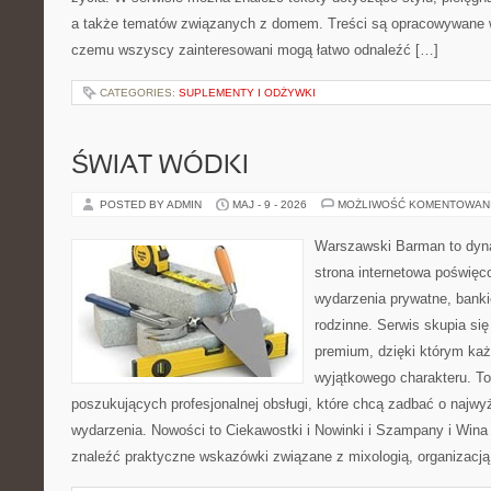
a także tematów związanych z domem. Treści są opracowywane w
czemu wszyscy zainteresowani mogą łatwo odnaleźć […]
CATEGORIES:
SUPLEMENTY I ODŻYWKI
ŚWIAT WÓDKI
POSTED BY ADMIN
MAJ - 9 - 2026
MOŻLIWOŚĆ KOMENTOWAN
Warszawski Barman to dyna
strona internetowa poświęc
wydarzenia prywatne, banki
rodzinne. Serwis skupia się 
premium, dzięki którym ka
wyjątkowego charakteru. To
poszukujących profesjonalnej obsługi, które chcą zadbać o naj
wydarzenia. Nowości to Ciekawostki i Nowinki i Szampany i Win
znaleźć praktyczne wskazówki związane z mixologią, organizacj