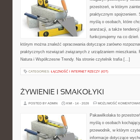
przestrzeń, w którym zaint
praktycznym spojrzeniem. S
myślą o osobach, które ch
aranżacji, a także tendencj
funkcjonujemy na co dzień.
którym można znaleźć opracowania dotyczące zarówno rozpoznawa
praktycznych rozwiązań związanych z urządzaniem mieszkania. P
Natura i Współczesne Trendy. Na stronie czytelnik trafia […]
CATEGORIES:
ŁĄCZNOŚĆ I INTERNET RZECZY (IOT)
ŻYWIENIE I SMAKOŁYKI
POSTED BY ADMIN
KWI - 14 - 2026
MOŻLIWOŚĆ KOMENTOWA
Pakawilkolaka to przestrzeń
myślą o osobach kochający
przewodnik, w którym czyte
informacje dotyczące wycho