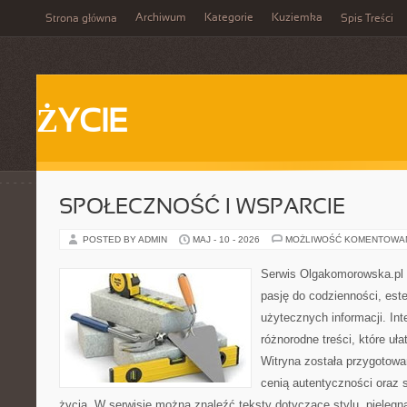
Archiwum
Kategorie
Kuziemka
Strona główna
Spis Treści
ŻYCIE
SPOŁECZNOŚĆ I WSPARCIE
POSTED BY ADMIN
MAJ - 10 - 2026
MOŻLIWOŚĆ KOMENTOWA
Serwis Olgakomorowska.pl t
pasję do codzienności, este
użytecznych informacji. Int
różnorodne treści, które uła
Witryna została przygotowa
cenią autentyczności oraz 
życia. W serwisie można znaleźć teksty dotyczące stylu, pielęgn