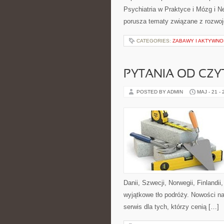
Psychiatria w Praktyce i Mózg i N
porusza tematy związane z rozwo
CATEGORIES:
ZABAWY I AKTYWNO
PYTANIA OD CZ
POSTED BY ADMIN
MAJ - 21 -
Danii, Szwecji, Norwegii, Finlandii
wyjątkowe tło podróży. Nowości n
serwis dla tych, którzy cenią […]