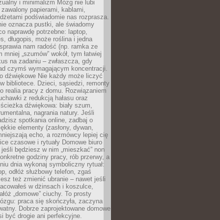
ualny i minimalizm Mózg nie lubi
 zawalony papierami, kablami,
adżetami podświadomie nas rozprasza.
nie oznacza pustki, ale świadomy
co naprawdę potrzebne: laptop,
es, długopis, może roślina i jedna
 sprawia nam radość (np. ramka ze
m mniej „szumów” wokół, tym łatwiej
kus na zadaniu – zwłaszcza, gdy
ad czymś wymagającym koncentracji.
ło dźwiękowe Nie każdy może liczyć
 w bibliotece. Dzieci, sąsiedzi, remonty
ko realia pracy z domu. Rozwiązaniem
uchawki z redukcją hałasu oraz
 ścieżka dźwiękowa: biały szum,
umentalna, nagrania natury. Jeśli
dzisz spotkania online, zadbaj o
ękkie elementy (zasłony, dywan,
niejszają echo, a rozmówcy lepiej cię
ice czasowe i rytuały Domowe biuro
, jeśli będziesz w nim „mieszkać” non
konkretne godziny pracy, rób przerwy, a
iu dnia wykonaj symboliczny rytuał:
op, odłóż służbowy telefon, zgaś
sz też zmienić ubranie – nawet jeśli
racowałeś w dżinsach i koszulce,
ałóż „domowe” ciuchy. To prosty
ózgu: praca się skończyła, zaczyna
ywatny. Dobrze zaprojektowane domowe
si być drogie ani perfekcyjne.