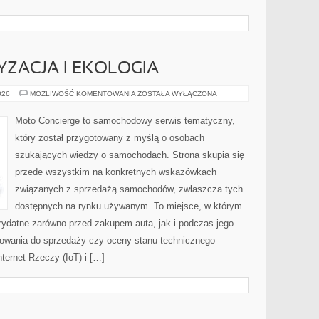
ZACJA I EKOLOGIA
ZIELONA
026
MOŻLIWOŚĆ KOMENTOWANIA
ZOSTAŁA WYŁĄCZONA
MOTORYZACJA
I
EKOLOGIA
Moto Concierge to samochodowy serwis tematyczny,
który został przygotowany z myślą o osobach
szukających wiedzy o samochodach. Strona skupia się
przede wszystkim na konkretnych wskazówkach
związanych z sprzedażą samochodów, zwłaszcza tych
dostępnych na rynku używanym. To miejsce, w którym
zydatne zarówno przed zakupem auta, jak i podczas jego
towania do sprzedaży czy oceny stanu technicznego
ternet Rzeczy (IoT) i […]