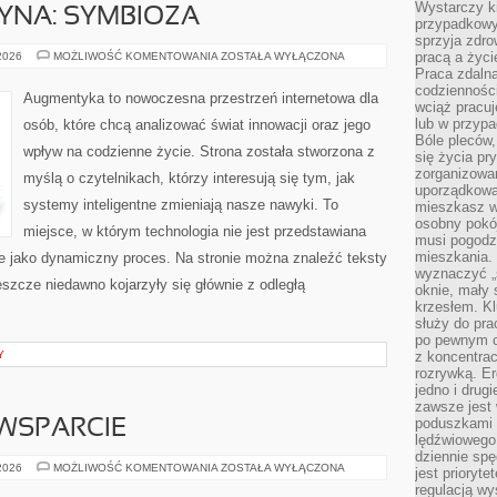
Wystarczy k
YNA: SYMBIOZA
przypadkowy 
sprzyja zdro
CZŁOWIEK–
pracą a życ
 2026
MOŻLIWOŚĆ KOMENTOWANIA
ZOSTAŁA WYŁĄCZONA
MASZYNA:
Praca zdalna
SYMBIOZA
codzienności
Augmentyka to nowoczesna przestrzeń internetowa dla
wciąż pracuj
lub w przyp
osób, które chcą analizować świat innowacji oraz jego
Bóle pleców,
wpływ na codzienne życie. Strona została stworzona z
się życia p
zorganizowa
myślą o czytelnikach, którzy interesują się tym, jak
uporządkować
systemy inteligentne zmieniają nasze nawyki. To
mieszkasz w
osobny pokój
miejsce, w którym technologia nie jest przedstawiana
musi pogodzi
mieszkania.
ale jako dynamiczny proces. Na stronie można znaleźć teksty
wyznaczyć „s
szcze niedawno kojarzyły się głównie z odległą
oknie, mały 
krzesłem. K
służy do pra
po pewnym c
Y
z koncentrac
rozrywką. Er
jedno i drug
zawsze jest
poduszkami 
WSPARCIE
lędźwiowego
dziennie sp
SPOŁECZNOŚĆ
 2026
MOŻLIWOŚĆ KOMENTOWANIA
ZOSTAŁA WYŁĄCZONA
jest prioryt
I
regulacją wy
WSPARCIE