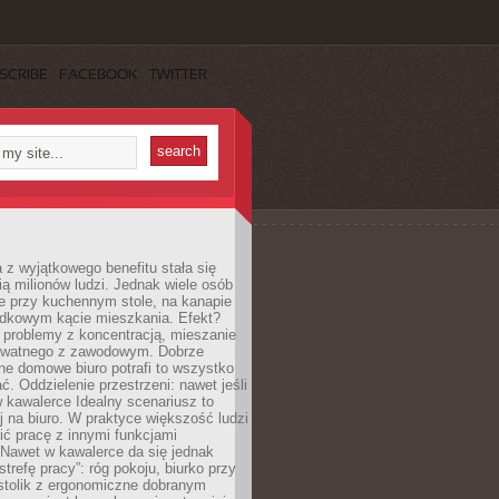
SCRIBE
FACEBOOK
TWITTER
 z wyjątkowego benefitu stała się
ą milionów ludzi. Jednak wiele osób
e przy kuchennym stole, na kanapie
adkowym kącie mieszkania. Efekt?
 problemy z koncentracją, mieszanie
rywatnego z zawodowym. Dobrze
ne domowe biuro potrafi to wszystko
. Oddzielenie przestrzeni: nawet jeśli
 kawalerce Idealny scenariusz to
 na biuro. W praktyce większość ludzi
ć pracę z innymi funkcjami
 Nawet w kawalerce da się jednak
trefę pracy”: róg pokoju, biurko przy
stolik z ergonomiczne dobranym