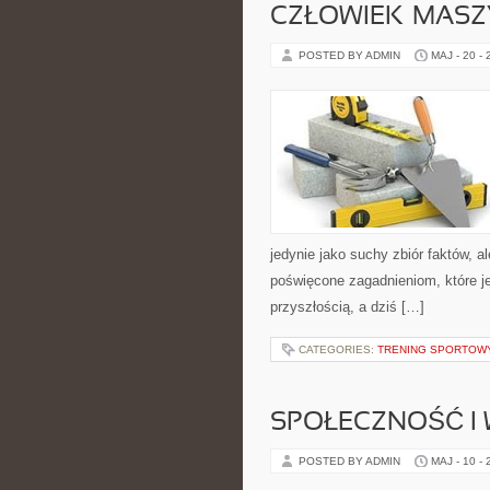
CZŁOWIEK–MASZ
POSTED BY ADMIN
MAJ - 20 -
jedynie jako suchy zbiór faktów, 
poświęcone zagadnieniom, które je
przyszłością, a dziś […]
CATEGORIES:
TRENING SPORTOW
SPOŁECZNOŚĆ I 
POSTED BY ADMIN
MAJ - 10 -