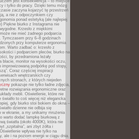
luczem jest konsekwencja – to miejsce
cy i tylko do pracy. Dzięki temu mózg
zasie zaczyna kojarzyć tę przestrzeń
ją, a nie z odpoczynkiem czy
gonomia ponad estetyką (ale najlepiej
ie) Piękne biurko z Instagrama nie
 wygodne. Krzesło z miękkimi
może nie mieć żadnego podparcia
. Tymczasem przy 6–8 godzinach
ędzonych przy komputerze ergonomia
etem. Warto zadbać o: krzesło z
sokości i podparciem pleców, biurko na
ości, by przedramiona leżały
 blacie, monitor na wysokości oczu,
b improwizowaną podpórkę pod stopy,
iszą”. Coraz częściej inspiracji
erwisach wnętrzarskich czy
znych stronach, z których niejeden
tyczny
pokazuje nie tylko ładne zdjęcia,
retne rozwiązania ergonomiczne oraz
kłady mebli. Oświetlenie, które nie
światło to coś więcej niż elegancka
epiej, gdy biurko stoi bokiem do okna –
światło dzienne nie odbija się
o w ekranie, a my unikamy mrużenia
go warto dodać lampkę biurkową z
rwą światła (około 4000K), która nie
yt „szpitalna”, ani zbyt żółta i
 Oświetlenie wpływa nie tylko na
y, ale i na poziom energii w ciągu dnia.