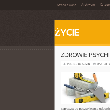
Archiwum
Katego
Strona główna
ŻYCIE
ZDROWIE PSYCH
POSTED BY ADMIN
MAJ - 23 -
zaprasza do poszukiwania odpowie