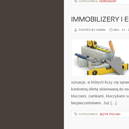
CATEGORIES:
HOROSKOP
IMMOBILIZERY I
POSTED BY ADMIN
MAJ - 21 -
sytuacje, w których liczy się spr
konkretną ofertę skierowaną do o
kluczami, zamkami, kluczykami 
bezpieczeństwem. Już […]
CATEGORIES:
JĘZYK POLSKI