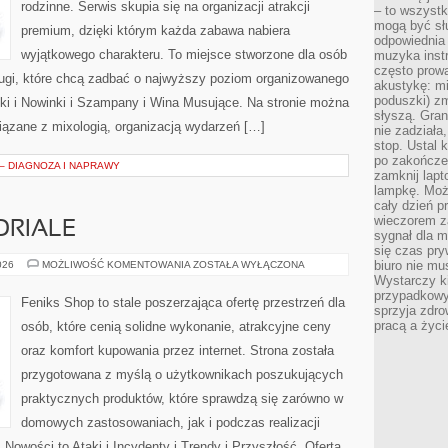
rodzinne. Serwis skupia się na organizacji atrakcji
– to wszyst
mogą być sł
premium, dzięki którym każda zabawa nabiera
odpowiednia
wyjątkowego charakteru. To miejsce stworzone dla osób
muzyka instr
często prowa
ługi, które chcą zadbać o najwyższy poziom organizowanego
akustykę: mi
poduszki) zm
ki i Nowinki i Szampany i Wina Musujące. Na stronie można
słyszą. Gran
ązane z mixologią, organizacją wydarzeń […]
nie zadziała
stop. Ustal 
po zakończen
 – DIAGNOZA I NAPRAWY
zamknij lapt
lampkę. Może
cały dzień p
wieczorem z
ORIALE
sygnał dla m
się czas pr
PORADNIKI
biuro nie mu
026
MOŻLIWOŚĆ KOMENTOWANIA
ZOSTAŁA WYŁĄCZONA
I
Wystarczy k
TUTORIALE
przypadkowy 
Feniks Shop to stale poszerzająca ofertę przestrzeń dla
sprzyja zdro
pracą a życ
osób, które cenią solidne wykonanie, atrakcyjne ceny
oraz komfort kupowania przez internet. Strona została
przygotowana z myślą o użytkownikach poszukujących
praktycznych produktów, które sprawdzą się zarówno w
domowych zastosowaniach, jak i podczas realizacji
Nowości to Ataki i Incydenty i Trendy i Przyszłość. Oferta