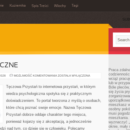
rie
Kuziemka
Tagi
Spis Treści
Włochy
SUB
ICZNE
Praca zdalna
codzienności
ZDROWIE
 2026
MOŻLIWOŚĆ KOMENTOWANIA
ZOSTAŁA WYŁĄCZONA
wciąż pracuj
PSYCHICZNE
lub w przyp
Tęczowa Przystań to internetowa przystań, w którym
Bóle pleców,
się życia p
wiedza psychologiczna spotyka się z praktycznym
zorganizowa
uporządkować
doświadczeniem. To portal tworzona z myślą o osobach,
mieszkasz w
które chcą poznać swoje emocje. Nazwa Tęczowa
osobny pokój
musi pogodzi
Przystań dobrze oddaje charakter tego miejsca,
mieszkania.
ponieważ kojarzy się z akceptacją, a jednocześnie
wyznaczyć „s
oknie, mały 
dzi nad tym, co dzieje się w człowieku. Polecamy