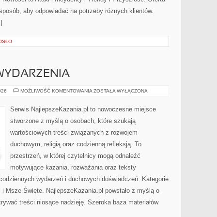
 sposób, aby odpowiadać na potrzeby różnych klientów.
]
OSŁO
 WYDARZENIA
AKTUALNOŚCI
026
MOŻLIWOŚĆ KOMENTOWANIA
ZOSTAŁA WYŁĄCZONA
I
WYDARZENIA
Serwis NajlepszeKazania.pl to nowoczesne miejsce
stworzone z myślą o osobach, które szukają
wartościowych treści związanych z rozwojem
duchowym, religią oraz codzienną refleksją. To
przestrzeń, w której czytelnicy mogą odnaleźć
motywujące kazania, rozważania oraz teksty
 codziennych wydarzeń i duchowych doświadczeń. Kategorie
ci i Msze Święte. NajlepszeKazania.pl powstało z myślą o
krywać treści niosące nadzieję. Szeroka baza materiałów