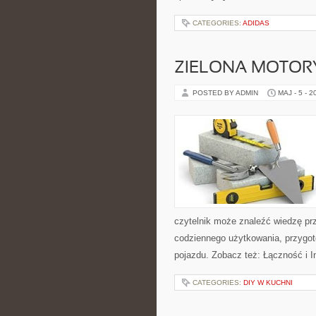
CATEGORIES:
ADIDAS
ZIELONA MOTORY
POSTED BY ADMIN
MAJ - 5 - 2
czytelnik może znaleźć wiedzę pr
codziennego użytkowania, przygo
pojazdu. Zobacz też: Łączność i In
CATEGORIES:
DIY W KUCHNI