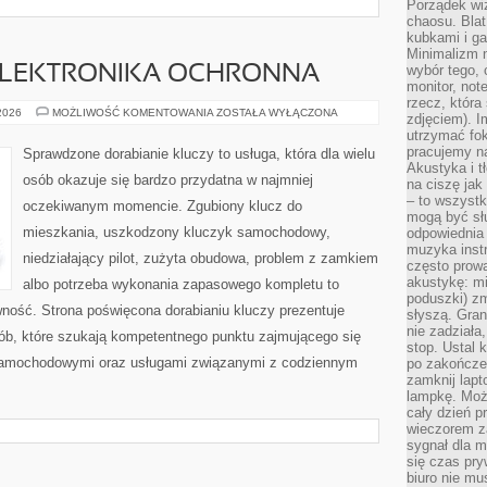
Porządek wiz
chaosu. Blat
kubkami i g
Minimalizm 
wybór tego, 
 ELEKTRONIKA OCHRONNA
monitor, not
rzecz, która
IMMOBILIZERY
 2026
MOŻLIWOŚĆ KOMENTOWANIA
ZOSTAŁA WYŁĄCZONA
zdjęciem). I
I
utrzymać fo
ELEKTRONIKA
OCHRONNA
pracujemy n
Sprawdzone dorabianie kluczy to usługa, która dla wielu
Akustyka i t
osób okazuje się bardzo przydatna w najmniej
na ciszę jak
– to wszyst
oczekiwanym momencie. Zgubiony klucz do
mogą być sł
mieszkania, uszkodzony kluczyk samochodowy,
odpowiednia
muzyka instr
niedziałający pilot, zużyta obudowa, problem z zamkiem
często prowa
akustykę: mi
albo potrzeba wykonania zapasowego kompletu to
poduszki) zm
awność. Strona poświęcona dorabianiu kluczy prezentuje
słyszą. Gran
nie zadziała
sób, które szukają kompetentnego punktu zajmującego się
stop. Ustal 
samochodowymi oraz usługami związanymi z codziennym
po zakończen
zamknij lapt
lampkę. Może
cały dzień p
wieczorem z
sygnał dla m
się czas pr
biuro nie mu