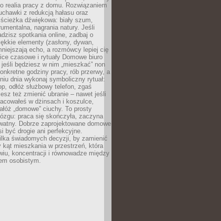
ko realia pracy z domu. Rozwiązaniem
uchawki z redukcją hałasu oraz
 ścieżka dźwiękowa: biały szum,
umentalna, nagrania natury. Jeśli
dzisz spotkania online, zadbaj o
ękkie elementy (zasłony, dywan,
niejszają echo, a rozmówcy lepiej cię
ice czasowe i rytuały Domowe biuro
, jeśli będziesz w nim „mieszkać” non
konkretne godziny pracy, rób przerwy, a
iu dnia wykonaj symboliczny rytuał:
op, odłóż służbowy telefon, zgaś
sz też zmienić ubranie – nawet jeśli
racowałeś w dżinsach i koszulce,
ałóż „domowe” ciuchy. To prosty
ózgu: praca się skończyła, zaczyna
ywatny. Dobrze zaprojektowane domowe
si być drogie ani perfekcyjne.
ilka świadomych decyzji, by zamienić
kąt mieszkania w przestrzeń, która
wiu, koncentracji i równowadze między
iem osobistym.