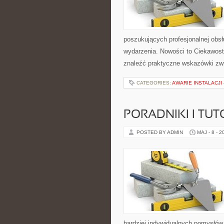
poszukujących profesjonalnej obs
wydarzenia. Nowości to Ciekawost
znaleźć praktyczne wskazówki zwi
CATEGORIES:
AWARIE INSTALACJI
PORADNIKI I TUT
POSTED BY ADMIN
MAJ - 8 - 2
bardziej indywidualnych pomysłów. 