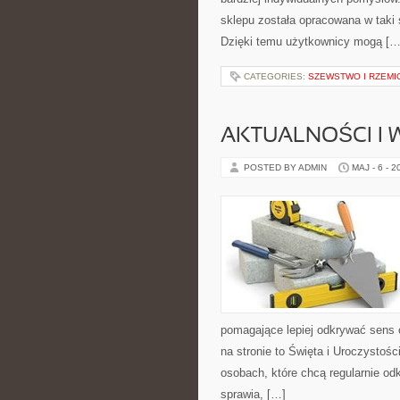
sklepu została opracowana w taki
Dzięki temu użytkownicy mogą […
CATEGORIES:
SZEWSTWO I RZEMI
AKTUALNOŚCI I
POSTED BY ADMIN
MAJ - 6 - 2
pomagające lepiej odkrywać sens
na stronie to Święta i Uroczystoś
osobach, które chcą regularnie od
sprawia, […]