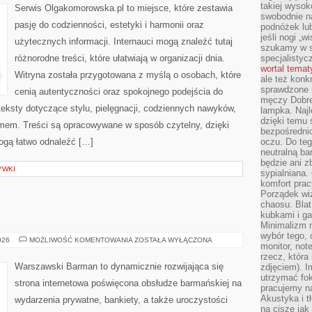
takiej wysok
Serwis Olgakomorowska.pl to miejsce, które zestawia
swobodnie na
pasję do codzienności, estetyki i harmonii oraz
podnóżek lu
jeśli nogi „w
użytecznych informacji. Internauci mogą znaleźć tutaj
szukamy w s
różnorodne treści, które ułatwiają w organizacji dnia.
specjalistyc
wortal tema
Witryna została przygotowana z myślą o osobach, które
ale też konk
sprawdzone u
cenią autentyczności oraz spokojnego podejścia do
męczy Dobre 
eksty dotyczące stylu, pielęgnacji, codziennych nawyków,
lampka. Najl
dzięki temu 
mem. Treści są opracowywane w sposób czytelny, dzięki
bezpośredni
gą łatwo odnaleźć […]
oczu. Do te
neutralną ba
będzie ani zb
YWKI
sypialniana.
komfort prac
Porządek wiz
chaosu. Blat
kubkami i g
Minimalizm 
wybór tego, 
ŚWIAT
026
MOŻLIWOŚĆ KOMENTOWANIA
ZOSTAŁA WYŁĄCZONA
monitor, not
WÓDKI
rzecz, która
Warszawski Barman to dynamicznie rozwijająca się
zdjęciem). I
utrzymać fo
strona internetowa poświęcona obsłudze barmańskiej na
pracujemy n
Akustyka i t
wydarzenia prywatne, bankiety, a także uroczystości
na ciszę jak