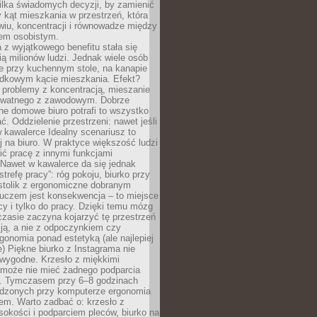
ilka świadomych decyzji, by zamienić
kąt mieszkania w przestrzeń, która
wiu, koncentracji i równowadze między
iem osobistym.
 z wyjątkowego benefitu stała się
ą milionów ludzi. Jednak wiele osób
e przy kuchennym stole, na kanapie
adkowym kącie mieszkania. Efekt?
 problemy z koncentracją, mieszanie
rywatnego z zawodowym. Dobrze
ne domowe biuro potrafi to wszystko
. Oddzielenie przestrzeni: nawet jeśli
 kawalerce Idealny scenariusz to
 na biuro. W praktyce większość ludzi
ć pracę z innymi funkcjami
 Nawet w kawalerce da się jednak
trefę pracy”: róg pokoju, biurko przy
stolik z ergonomiczne dobranym
luczem jest konsekwencja – to miejsce
cy i tylko do pracy. Dzięki temu mózg
zasie zaczyna kojarzyć tę przestrzeń
ją, a nie z odpoczynkiem czy
gonomia ponad estetyką (ale najlepiej
ie) Piękne biurko z Instagrama nie
 wygodne. Krzesło z miękkimi
może nie mieć żadnego podparcia
. Tymczasem przy 6–8 godzinach
ędzonych przy komputerze ergonomia
etem. Warto zadbać o: krzesło z
sokości i podparciem pleców, biurko na