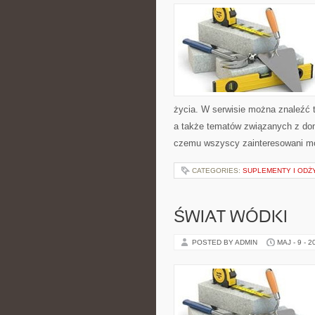
życia. W serwisie można znaleźć t
a także tematów związanych z do
czemu wszyscy zainteresowani mo
CATEGORIES:
SUPLEMENTY I ODŻ
ŚWIAT WÓDKI
POSTED BY ADMIN
MAJ - 9 - 2