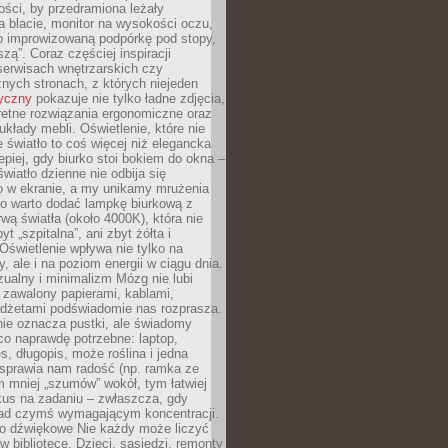
ości, by przedramiona leżały
 blacie, monitor na wysokości oczu,
b improwizowaną podpórkę pod stopy,
iszą”. Coraz częściej inspiracji
erwisach wnętrzarskich czy
znych stronach, z których niejeden
tyczny
pokazuje nie tylko ładne zdjęcia,
retne rozwiązania ergonomiczne oraz
kłady mebli. Oświetlenie, które nie
światło to coś więcej niż elegancka
epiej, gdy biurko stoi bokiem do okna –
światło dzienne nie odbija się
o w ekranie, a my unikamy mrużenia
go warto dodać lampkę biurkową z
rwą światła (około 4000K), która nie
yt „szpitalna”, ani zbyt żółta i
 Oświetlenie wpływa nie tylko na
y, ale i na poziom energii w ciągu dnia.
ualny i minimalizm Mózg nie lubi
 zawalony papierami, kablami,
adżetami podświadomie nas rozprasza.
nie oznacza pustki, ale świadomy
co naprawdę potrzebne: laptop,
es, długopis, może roślina i jedna
 sprawia nam radość (np. ramka ze
m mniej „szumów” wokół, tym łatwiej
kus na zadaniu – zwłaszcza, gdy
ad czymś wymagającym koncentracji.
ło dźwiękowe Nie każdy może liczyć
 w bibliotece. Dzieci, sąsiedzi, remonty