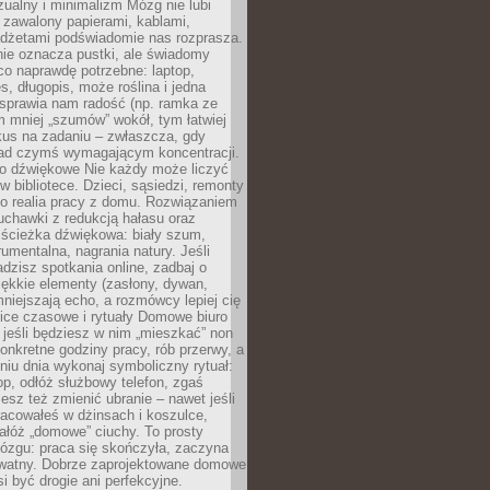
ualny i minimalizm Mózg nie lubi
 zawalony papierami, kablami,
adżetami podświadomie nas rozprasza.
nie oznacza pustki, ale świadomy
co naprawdę potrzebne: laptop,
es, długopis, może roślina i jedna
 sprawia nam radość (np. ramka ze
m mniej „szumów” wokół, tym łatwiej
kus na zadaniu – zwłaszcza, gdy
ad czymś wymagającym koncentracji.
ło dźwiękowe Nie każdy może liczyć
 w bibliotece. Dzieci, sąsiedzi, remonty
ko realia pracy z domu. Rozwiązaniem
uchawki z redukcją hałasu oraz
 ścieżka dźwiękowa: biały szum,
umentalna, nagrania natury. Jeśli
dzisz spotkania online, zadbaj o
ękkie elementy (zasłony, dywan,
niejszają echo, a rozmówcy lepiej cię
ice czasowe i rytuały Domowe biuro
, jeśli będziesz w nim „mieszkać” non
konkretne godziny pracy, rób przerwy, a
iu dnia wykonaj symboliczny rytuał:
op, odłóż służbowy telefon, zgaś
sz też zmienić ubranie – nawet jeśli
racowałeś w dżinsach i koszulce,
ałóż „domowe” ciuchy. To prosty
ózgu: praca się skończyła, zaczyna
ywatny. Dobrze zaprojektowane domowe
si być drogie ani perfekcyjne.