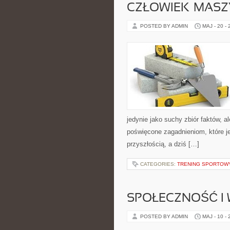
CZŁOWIEK–MASZ
POSTED BY ADMIN
MAJ - 20 -
jedynie jako suchy zbiór faktów, 
poświęcone zagadnieniom, które je
przyszłością, a dziś […]
CATEGORIES:
TRENING SPORTOW
SPOŁECZNOŚĆ I 
POSTED BY ADMIN
MAJ - 10 -