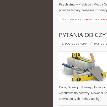
Psychiatria w Praktyce i Mózg i N
porusza tematy związane z rozwo
CATEGORIES:
ZABAWY I AKTYWNO
PYTANIA OD CZ
POSTED BY ADMIN
MAJ - 21 -
Danii, Szwecji, Norwegii, Finlandii
wyjątkowe tło podróży. Nowości n
serwis dla tych, którzy cenią […]