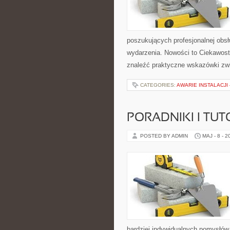
poszukujących profesjonalnej obs
wydarzenia. Nowości to Ciekawost
znaleźć praktyczne wskazówki zwi
CATEGORIES:
AWARIE INSTALACJI
PORADNIKI I TUT
POSTED BY ADMIN
MAJ - 8 - 2
bardziej indywidualnych pomysłów. 