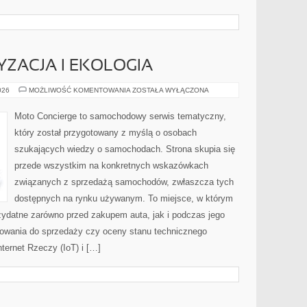
ZACJA I EKOLOGIA
ZIELONA
026
MOŻLIWOŚĆ KOMENTOWANIA
ZOSTAŁA WYŁĄCZONA
MOTORYZACJA
I
EKOLOGIA
Moto Concierge to samochodowy serwis tematyczny,
który został przygotowany z myślą o osobach
szukających wiedzy o samochodach. Strona skupia się
przede wszystkim na konkretnych wskazówkach
związanych z sprzedażą samochodów, zwłaszcza tych
dostępnych na rynku używanym. To miejsce, w którym
zydatne zarówno przed zakupem auta, jak i podczas jego
towania do sprzedaży czy oceny stanu technicznego
ternet Rzeczy (IoT) i […]