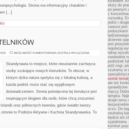
krzesłem. K
służy do pra
europsychologia. Strona ma informacyjny charakter i
po pewnym c
jem […]
z koncentrac
rozrywką. Er
jedno i drug
ŚCI
zawsze jest
poduszkami 
lędźwiowego
dziennie sp
YTELNIKÓW
jest prioryt
regulacją wy
takiej wysok
PYTANIA
 2026
MOŻLIWOŚĆ KOMENTOWANIA
ZOSTAŁA WYŁĄCZONA
OD
swobodnie na
CZYTELNIKÓW
podnóżek lu
Skandynawia to miejsce, które nieustannie zachwyca
jeśli nogi „w
szukamy w s
osoby szukające nowych kierunków. To obszar, w
specjalistyc
którym dzika natura spotyka się z lokalną kulturą, a
wortal tema
ale też konk
każda podróż może stać się wyjątkowym
sprawdzone u
doświadczeniem. Strona poświęcona tej tematyce jest
męczy Dobre 
lampka. Najl
inspirującym blogiem dla osób, które chcą zrozumieć
dzięki temu 
bezpośredni
, Islandii oraz północnych terenów, gdzie światło tworzy
oczu. Do te
a stronie to Podróże Aktywne i Kuchnia Skandynawska. To
neutralną ba
będzie ani zb
sypialniana.
komfort prac