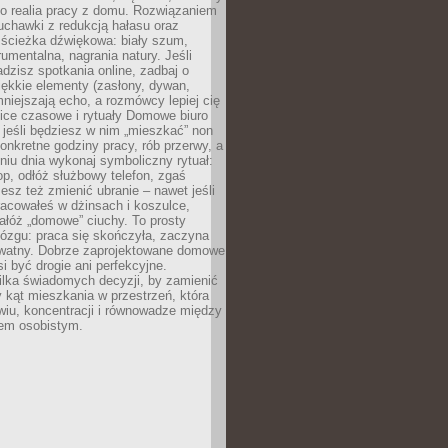
ko realia pracy z domu. Rozwiązaniem
uchawki z redukcją hałasu oraz
 ścieżka dźwiękowa: biały szum,
umentalna, nagrania natury. Jeśli
dzisz spotkania online, zadbaj o
ękkie elementy (zasłony, dywan,
niejszają echo, a rozmówcy lepiej cię
ice czasowe i rytuały Domowe biuro
, jeśli będziesz w nim „mieszkać” non
konkretne godziny pracy, rób przerwy, a
iu dnia wykonaj symboliczny rytuał:
op, odłóż służbowy telefon, zgaś
sz też zmienić ubranie – nawet jeśli
racowałeś w dżinsach i koszulce,
ałóż „domowe” ciuchy. To prosty
ózgu: praca się skończyła, zaczyna
ywatny. Dobrze zaprojektowane domowe
si być drogie ani perfekcyjne.
ilka świadomych decyzji, by zamienić
kąt mieszkania w przestrzeń, która
wiu, koncentracji i równowadze między
iem osobistym.