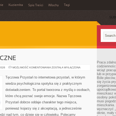
rie
Kuziemka
Tagi
Spis Treści
Włochy
SUB
ICZNE
Praca zdalna
codzienności
ZDROWIE
 2026
MOŻLIWOŚĆ KOMENTOWANIA
ZOSTAŁA WYŁĄCZONA
wciąż pracuj
PSYCHICZNE
lub w przyp
Tęczowa Przystań to internetowa przystań, w którym
Bóle pleców,
się życia p
wiedza psychologiczna spotyka się z praktycznym
zorganizowa
uporządkować
doświadczeniem. To portal tworzona z myślą o osobach,
mieszkasz w
które chcą poznać swoje emocje. Nazwa Tęczowa
osobny pokój
musi pogodzi
Przystań dobrze oddaje charakter tego miejsca,
mieszkania.
ponieważ kojarzy się z akceptacją, a jednocześnie
wyznaczyć „s
oknie, mały 
dzi nad tym, co dzieje się w człowieku. Polecamy