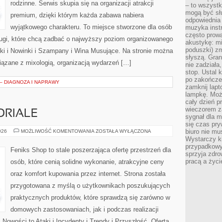
rodzinne. Serwis skupia się na organizacji atrakcji
– to wszyst
mogą być sł
premium, dzięki którym każda zabawa nabiera
odpowiednia
wyjątkowego charakteru. To miejsce stworzone dla osób
muzyka instr
często prowa
ługi, które chcą zadbać o najwyższy poziom organizowanego
akustykę: mi
poduszki) zm
ki i Nowinki i Szampany i Wina Musujące. Na stronie można
słyszą. Gran
ązane z mixologią, organizacją wydarzeń […]
nie zadziała
stop. Ustal 
po zakończen
 – DIAGNOZA I NAPRAWY
zamknij lapt
lampkę. Może
cały dzień p
wieczorem z
ORIALE
sygnał dla m
się czas pr
PORADNIKI
biuro nie mu
026
MOŻLIWOŚĆ KOMENTOWANIA
ZOSTAŁA WYŁĄCZONA
I
Wystarczy k
TUTORIALE
przypadkowy 
Feniks Shop to stale poszerzająca ofertę przestrzeń dla
sprzyja zdro
pracą a życ
osób, które cenią solidne wykonanie, atrakcyjne ceny
oraz komfort kupowania przez internet. Strona została
przygotowana z myślą o użytkownikach poszukujących
praktycznych produktów, które sprawdzą się zarówno w
domowych zastosowaniach, jak i podczas realizacji
Nowości to Ataki i Incydenty i Trendy i Przyszłość. Oferta