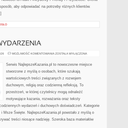
 sposób, aby odpowiadać na potrzeby różnych klientów.
]
OSŁO
 WYDARZENIA
AKTUALNOŚCI
026
MOŻLIWOŚĆ KOMENTOWANIA
ZOSTAŁA WYŁĄCZONA
I
WYDARZENIA
Serwis NajlepszeKazania.pl to nowoczesne miejsce
stworzone z myślą o osobach, które szukają
wartościowych treści związanych z rozwojem
duchowym, religią oraz codzienną refleksją. To
przestrzeń, w której czytelnicy mogą odnaleźć
motywujące kazania, rozważania oraz teksty
 codziennych wydarzeń i duchowych doświadczeń. Kategorie
ci i Msze Święte. NajlepszeKazania.pl powstało z myślą o
krywać treści niosące nadzieję. Szeroka baza materiałów