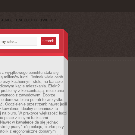
SCRIBE
FACEBOOK
TWITTER
 z wyjątkowego benefitu stała się
ą milionów ludzi. Jednak wiele osób
e przy kuchennym stole, na kanapie
adkowym kącie mieszkania. Efekt?
 problemy z koncentracją, mieszanie
rywatnego z zawodowym. Dobrze
ne domowe biuro potrafi to wszystko
. Oddzielenie przestrzeni: nawet jeśli
 kawalerce Idealny scenariusz to
 na biuro. W praktyce większość ludzi
ć pracę z innymi funkcjami
 Nawet w kawalerce da się jednak
trefę pracy”: róg pokoju, biurko przy
stolik z ergonomiczne dobranym