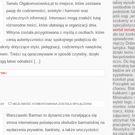
takiej wysok
Serwis Olgakomorowska.pl to miejsce, które zestawia
swobodnie na
pasję do codzienności, estetyki i harmonii oraz
podnóżek lu
jeśli nogi „w
użytecznych informacji. Internauci mogą znaleźć tutaj
szukamy w s
różnorodne treści, które ułatwiają w organizacji dnia.
specjalistyc
wortal tema
Witryna została przygotowana z myślą o osobach, które
ale też konk
sprawdzone u
cenią autentyczności oraz spokojnego podejścia do
męczy Dobre 
eksty dotyczące stylu, pielęgnacji, codziennych nawyków,
lampka. Najl
dzięki temu 
mem. Treści są opracowywane w sposób czytelny, dzięki
bezpośredni
gą łatwo odnaleźć […]
oczu. Do te
neutralną ba
będzie ani zb
YWKI
sypialniana.
komfort prac
Porządek wiz
chaosu. Blat
kubkami i g
Minimalizm 
wybór tego, 
ŚWIAT
026
MOŻLIWOŚĆ KOMENTOWANIA
ZOSTAŁA WYŁĄCZONA
monitor, not
WÓDKI
rzecz, która
Warszawski Barman to dynamicznie rozwijająca się
zdjęciem). I
utrzymać fo
strona internetowa poświęcona obsłudze barmańskiej na
pracujemy n
Akustyka i t
wydarzenia prywatne, bankiety, a także uroczystości
na ciszę jak