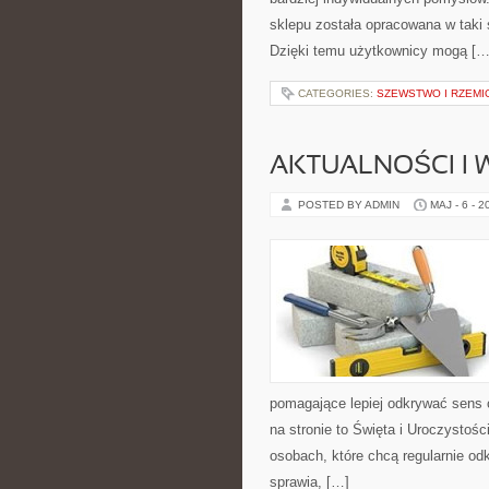
sklepu została opracowana w taki
Dzięki temu użytkownicy mogą […
CATEGORIES:
SZEWSTWO I RZEMI
AKTUALNOŚCI I
POSTED BY ADMIN
MAJ - 6 - 2
pomagające lepiej odkrywać sens
na stronie to Święta i Uroczystoś
osobach, które chcą regularnie od
sprawia, […]