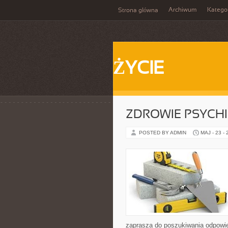
Archiwum
Katego
Strona główna
ŻYCIE
ZDROWIE PSYCH
POSTED BY ADMIN
MAJ - 23 -
zaprasza do poszukiwania odpowie