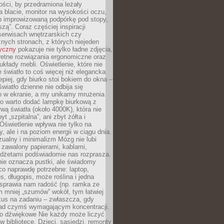
ości, by przedramiona leżały
 blacie, monitor na wysokości oczu,
b improwizowaną podpórkę pod stopy,
iszą”. Coraz częściej inspiracji
erwisach wnętrzarskich czy
znych stronach, z których niejeden
tyczny
pokazuje nie tylko ładne zdjęcia,
retne rozwiązania ergonomiczne oraz
kłady mebli. Oświetlenie, które nie
światło to coś więcej niż elegancka
epiej, gdy biurko stoi bokiem do okna –
światło dzienne nie odbija się
o w ekranie, a my unikamy mrużenia
go warto dodać lampkę biurkową z
rwą światła (około 4000K), która nie
yt „szpitalna”, ani zbyt żółta i
 Oświetlenie wpływa nie tylko na
y, ale i na poziom energii w ciągu dnia.
ualny i minimalizm Mózg nie lubi
 zawalony papierami, kablami,
adżetami podświadomie nas rozprasza.
nie oznacza pustki, ale świadomy
co naprawdę potrzebne: laptop,
es, długopis, może roślina i jedna
 sprawia nam radość (np. ramka ze
m mniej „szumów” wokół, tym łatwiej
kus na zadaniu – zwłaszcza, gdy
ad czymś wymagającym koncentracji.
ło dźwiękowe Nie każdy może liczyć
 w bibliotece. Dzieci, sąsiedzi, remonty