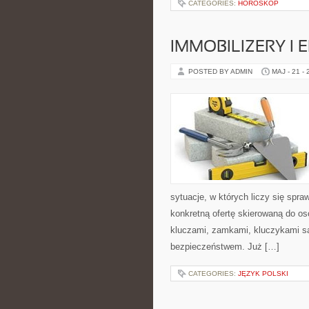
CATEGORIES:
HOROSKOP
IMMOBILIZERY I
POSTED BY ADMIN
MAJ - 21 -
sytuacje, w których liczy się spr
konkretną ofertę skierowaną do o
kluczami, zamkami, kluczykami 
bezpieczeństwem. Już […]
CATEGORIES:
JĘZYK POLSKI