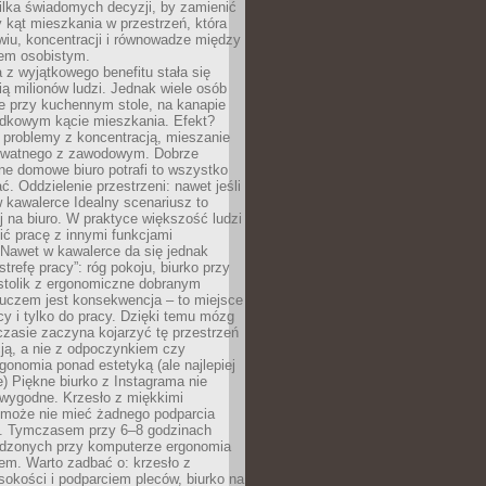
ilka świadomych decyzji, by zamienić
kąt mieszkania w przestrzeń, która
wiu, koncentracji i równowadze między
iem osobistym.
 z wyjątkowego benefitu stała się
ą milionów ludzi. Jednak wiele osób
e przy kuchennym stole, na kanapie
adkowym kącie mieszkania. Efekt?
 problemy z koncentracją, mieszanie
rywatnego z zawodowym. Dobrze
ne domowe biuro potrafi to wszystko
. Oddzielenie przestrzeni: nawet jeśli
 kawalerce Idealny scenariusz to
 na biuro. W praktyce większość ludzi
ć pracę z innymi funkcjami
 Nawet w kawalerce da się jednak
trefę pracy”: róg pokoju, biurko przy
stolik z ergonomiczne dobranym
luczem jest konsekwencja – to miejsce
cy i tylko do pracy. Dzięki temu mózg
zasie zaczyna kojarzyć tę przestrzeń
ją, a nie z odpoczynkiem czy
gonomia ponad estetyką (ale najlepiej
ie) Piękne biurko z Instagrama nie
 wygodne. Krzesło z miękkimi
może nie mieć żadnego podparcia
. Tymczasem przy 6–8 godzinach
ędzonych przy komputerze ergonomia
etem. Warto zadbać o: krzesło z
sokości i podparciem pleców, biurko na