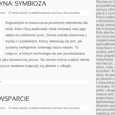
Wystarczy k
YNA: SYMBIOZA
przypadkowy 
sprzyja zdro
CZŁOWIEK–
pracą a życ
 2026
MOŻLIWOŚĆ KOMENTOWANIA
ZOSTAŁA WYŁĄCZONA
MASZYNA:
Praca zdalna
SYMBIOZA
codzienności
Augmentyka to nowoczesna przestrzeń internetowa dla
wciąż pracuj
lub w przyp
osób, które chcą analizować świat innowacji oraz jego
Bóle pleców,
wpływ na codzienne życie. Strona została stworzona z
się życia p
zorganizowa
myślą o czytelnikach, którzy interesują się tym, jak
uporządkować
systemy inteligentne zmieniają nasze nawyki. To
mieszkasz w
osobny pokój
miejsce, w którym technologia nie jest przedstawiana
musi pogodzi
mieszkania.
ale jako dynamiczny proces. Na stronie można znaleźć teksty
wyznaczyć „s
szcze niedawno kojarzyły się głównie z odległą
oknie, mały 
krzesłem. K
służy do pra
po pewnym c
Y
z koncentrac
rozrywką. Er
jedno i drug
zawsze jest
poduszkami 
WSPARCIE
lędźwiowego
dziennie sp
SPOŁECZNOŚĆ
 2026
MOŻLIWOŚĆ KOMENTOWANIA
ZOSTAŁA WYŁĄCZONA
jest prioryt
I
regulacją wy
WSPARCIE