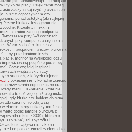
luczem jest konsekwencja – to miejsce
cy i tylko do pracy. Dzięki temu mózg
zasie zaczyna kojarzyć tę przestrzeń
ją, a nie z odpoczynkiem czy
gonomia ponad estetyką (ale najlepiej
ie) Piękne biurko z Instagrama nie
 wygodne. Krzesło z miękkimi
może nie mieć żadnego podparcia
. Tymczasem przy 6–8 godzinach
ędzonych przy komputerze ergonomia
etem. Warto zadbać o: krzesło z
sokości i podparciem pleców, biurko na
ości, by przedramiona leżały
 blacie, monitor na wysokości oczu,
b improwizowaną podpórkę pod stopy,
iszą”. Coraz częściej inspiracji
erwisach wnętrzarskich czy
znych stronach, z których niejeden
tyczny
pokazuje nie tylko ładne zdjęcia,
retne rozwiązania ergonomiczne oraz
kłady mebli. Oświetlenie, które nie
światło to coś więcej niż elegancka
epiej, gdy biurko stoi bokiem do okna –
światło dzienne nie odbija się
o w ekranie, a my unikamy mrużenia
go warto dodać lampkę biurkową z
rwą światła (około 4000K), która nie
yt „szpitalna”, ani zbyt żółta i
 Oświetlenie wpływa nie tylko na
y, ale i na poziom energii w ciągu dnia.