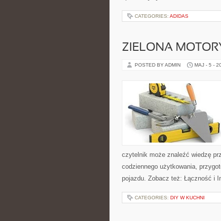
CATEGORIES:
ADIDAS
ZIELONA MOTORY
POSTED BY ADMIN
MAJ - 5 - 2
czytelnik może znaleźć wiedzę pr
codziennego użytkowania, przygo
pojazdu. Zobacz też: Łączność i In
CATEGORIES:
DIY W KUCHNI