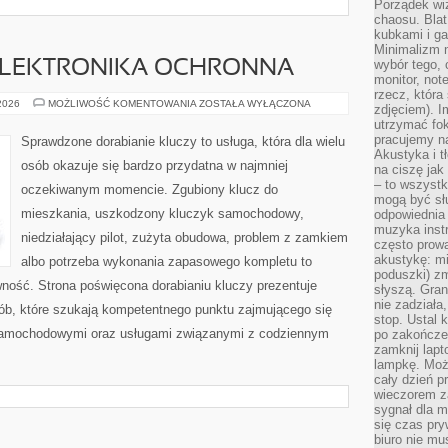
Porządek wiz
chaosu. Blat
kubkami i g
Minimalizm 
wybór tego, 
 ELEKTRONIKA OCHRONNA
monitor, not
rzecz, która
IMMOBILIZERY
 2026
MOŻLIWOŚĆ KOMENTOWANIA
ZOSTAŁA WYŁĄCZONA
zdjęciem). I
I
utrzymać fo
ELEKTRONIKA
OCHRONNA
pracujemy n
Sprawdzone dorabianie kluczy to usługa, która dla wielu
Akustyka i t
osób okazuje się bardzo przydatna w najmniej
na ciszę jak
– to wszyst
oczekiwanym momencie. Zgubiony klucz do
mogą być sł
mieszkania, uszkodzony kluczyk samochodowy,
odpowiednia
muzyka instr
niedziałający pilot, zużyta obudowa, problem z zamkiem
często prowa
akustykę: mi
albo potrzeba wykonania zapasowego kompletu to
poduszki) zm
awność. Strona poświęcona dorabianiu kluczy prezentuje
słyszą. Gran
nie zadziała
sób, które szukają kompetentnego punktu zajmującego się
stop. Ustal 
samochodowymi oraz usługami związanymi z codziennym
po zakończen
zamknij lapt
lampkę. Może
cały dzień p
wieczorem z
sygnał dla m
się czas pr
biuro nie mu