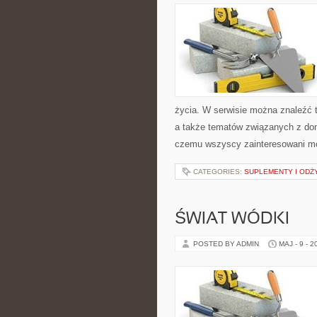
życia. W serwisie można znaleźć t
a także tematów związanych z do
czemu wszyscy zainteresowani mo
CATEGORIES:
SUPLEMENTY I ODŻ
ŚWIAT WÓDKI
POSTED BY ADMIN
MAJ - 9 - 2