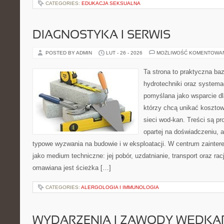
CATEGORIES:
EDUKACJA SEKSUALNA
DIAGNOSTYKA I SERWIS
POSTED BY ADMIN
LUT - 26 - 2026
MOŻLIWOŚĆ KOMENTOWA
Ta strona to praktyczna ba
hydrotechniki oraz systema
pomyślana jako wsparcie d
którzy chcą unikać koszto
sieci wod-kan. Treści są p
opartej na doświadczeniu, a
typowe wyzwania na budowie i w eksploatacji. W centrum zainter
jako medium techniczne: jej pobór, uzdatnianie, transport oraz ra
omawiana jest ścieżka […]
CATEGORIES:
ALERGOLOGIA I IMMUNOLOGIA
WYDARZENIA I ZAWODY WĘDKA