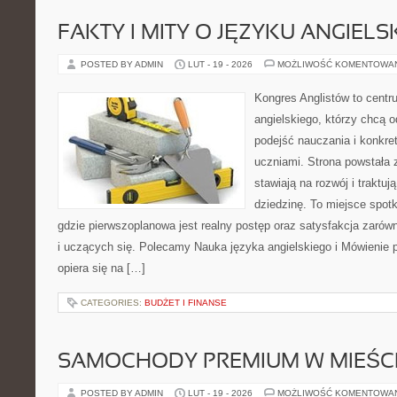
FAKTY I MITY O JĘZYKU ANGIELS
POSTED BY ADMIN
LUT - 19 - 2026
MOŻLIWOŚĆ KOMENTOWA
Kongres Anglistów to centr
angielskiego, którzy chcą
podejść nauczania i konkre
uczniami. Strona powstała 
stawiają na rozwój i traktu
dziedzinę. To miejsce spotk
gdzie pierwszoplanowa jest realny postęp oraz satysfakcja zarów
i uczących się. Polecamy Nauka języka angielskiego i Mówienie p
opiera się na […]
CATEGORIES:
BUDŻET I FINANSE
SAMOCHODY PREMIUM W MIEŚC
POSTED BY ADMIN
LUT - 19 - 2026
MOŻLIWOŚĆ KOMENTOWA