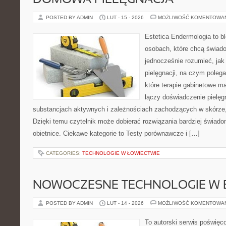
DOMOWA PIELĘGNACJA
POSTED BY ADMIN
LUT - 15 - 2026
MOŻLIWOŚĆ KOMENTOWA
Estetica Endermologia to b
osobach, które chcą świado
jednocześnie rozumieć, jak 
pielęgnacji, na czym poleg
które terapie gabinetowe m
łączy doświadczenie pielęg
substancjach aktywnych i zależnościach zachodzących w skórze,
Dzięki temu czytelnik może dobierać rozwiązania bardziej świado
obietnice. Ciekawe kategorie to Testy porównawcze i […]
CATEGORIES:
TECHNOLOGIE W ŁOWIECTWIE
NOWOCZESNE TECHNOLOGIE W 
POSTED BY ADMIN
LUT - 14 - 2026
MOŻLIWOŚĆ KOMENTOWA
To autorski serwis poświęco