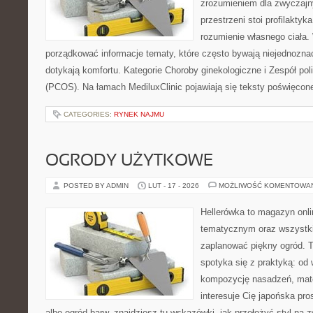
zrozumieniem dla zwyczajn
przestrzeni stoi profilakty
rozumienie własnego ciała.
porządkować informacje tematy, które często bywają niejednozna
dotykają komfortu. Kategorie Choroby ginekologiczne i Zespół pol
(PCOS). Na łamach MediluxClinic pojawiają się teksty poświęcon
CATEGORIES:
RYNEK NAJMU
OGRODY UŻYTKOWE
POSTED BY ADMIN
LUT - 17 - 2026
MOŻLIWOŚĆ KOMENTOWA
Hellerówka to magazyn onl
tematycznym oraz wszystk
zaplanować piękny ogród. 
spotyka się z praktyką: od
kompozycję nasadzeń, materi
interesuje Cię japońska pro
albo ogród barw, znajdziesz tu wskazówki, jak przełożyć styl na 