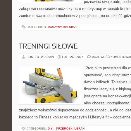
poznawać swoje auto, pode
zakupowe i serwisowe oraz czytać o motoryzacji w sposób konkre
zainteresowanie do samochodów z podejściem „na co dzień”, gdzie 
CATEGORIES:
MASZYNY ROLNICZE
TRENINGI SIŁOWE
POSTED BY ADMIN
LUT - 24 - 2026
MOŻLIWOŚĆ KOMENTOWA
12ton.pl to przestrzeń dla 
sprawność, schudnąć oraz w
dwóch kółkach. To serwis,
fizyczna łączy się z higien
jest oparte na konsekwencj
albo chcesz uporządkować s
znajdziesz wskazówki dopasowane do codzienności, a nie do ideał
każdego to Fitness kobiet vs mężczyzn i Lifestyle fit – codzienne
CATEGORIES:
DIY – PRZERÓBKI UBRAŃ