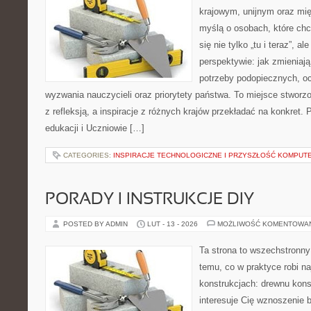
krajowym, unijnym oraz mi
myślą o osobach, które chc
się nie tylko „tu i teraz”, a
perspektywie: jak zmieniają
potrzeby podopiecznych, oc
wyzwania nauczycieli oraz priorytety państwa. To miejsce stworzo
z refleksją, a inspiracje z różnych krajów przekładać na konkret
edukacji i Uczniowie […]
CATEGORIES:
INSPIRACJE TECHNOLOGICZNE I PRZYSZŁOŚĆ KOMPU
PORADY I INSTRUKCJE DIY
POSTED BY ADMIN
LUT - 13 - 2026
MOŻLIWOŚĆ KOMENTOWA
Ta strona to wszechstronn
temu, co w praktyce robi n
konstrukcjach: drewnu kons
interesuje Cię wznoszenie 