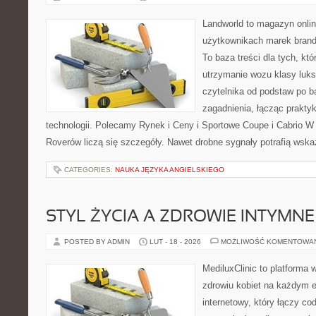
Landworld to magazyn onli
użytkownikach marek brand
To baza treści dla tych, kt
utrzymanie wozu klasy luks
czytelnika od podstaw po b
zagadnienia, łącząc prakty
technologii. Polecamy Rynek i Ceny i Sportowe Coupe i Cabrio W
Roverów liczą się szczegóły. Nawet drobne sygnały potrafią wsk
CATEGORIES:
NAUKA JĘZYKA ANGIELSKIEGO
STYL ŻYCIA A ZDROWIE INTYMNE
POSTED BY ADMIN
LUT - 18 - 2026
MOŻLIWOŚĆ KOMENTOWA
MediluxClinic to platforma 
zdrowiu kobiet na każdym et
internetowy, który łączy c