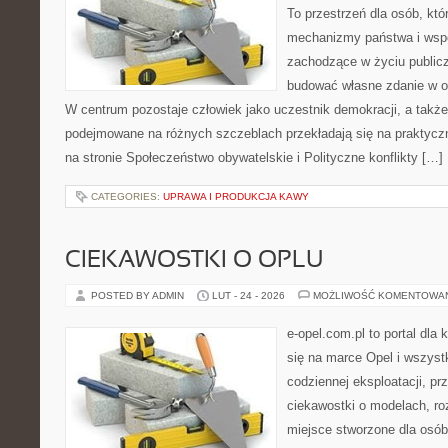
To przestrzeń dla osób, któ
mechanizmy państwa i wspó
zachodzące w życiu public
budować własne zdanie w op
W centrum pozostaje człowiek jako uczestnik demokracji, a także 
podejmowane na różnych szczeblach przekładają się na praktyc
na stronie Społeczeństwo obywatelskie i Polityczne konflikty […]
CATEGORIES:
UPRAWA I PRODUKCJA KAWY
CIEKAWOSTKI O OPLU
POSTED BY ADMIN
LUT - 24 - 2026
MOŻLIWOŚĆ KOMENTOWA
e-opel.com.pl to portal dla 
się na marce Opel i wszyst
codziennej eksploatacji, pr
ciekawostki o modelach, ro
miejsce stworzone dla osób