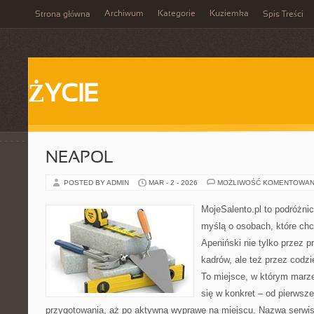
Archiwum
Kategorie
Kuziemka
Strona główna
Spis Treści
ŻYCIE
NEAPOL
POSTED BY ADMIN
MAR - 2 - 2026
MOŻLIWOŚĆ KOMENTOWAN
MojeSalento.pl to podróżni
myślą o osobach, które ch
Apeniński nie tylko przez
kadrów, ale też przez codz
To miejsce, w którym marze
się w konkret – od pierwszej
przygotowania, aż po aktywną wyprawę na miejscu. Nazwa serwis