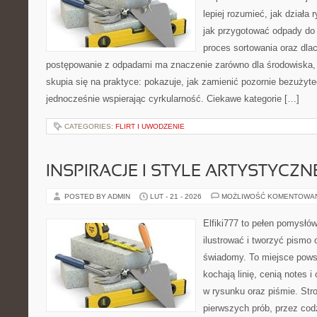
lepiej rozumieć, jak działa
jak przygotować odpady do 
proces sortowania oraz dla
postępowanie z odpadami ma znaczenie zarówno dla środowiska, ja
skupia się na praktyce: pokazuje, jak zamienić pozornie bezużyt
jednocześnie wspierając cyrkularność. Ciekawe kategorie […]
CATEGORIES:
FLIRT I UWODZENIE
INSPIRACJE I STYLE ARTYSTYCZN
POSTED BY ADMIN
LUT - 21 - 2026
MOŻLIWOŚĆ KOMENTOWA
Elfiki777 to pełen pomysłów
ilustrować i tworzyć pismo
świadomy. To miejsce powst
kochają linię, cenią notes 
w rysunku oraz piśmie. Str
pierwszych prób, przez cod