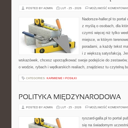
POSTED BY ADMIN
LUT - 25 - 2026
MOŻLIWOŚĆ KOMENTOWA
Nadorsze-haller.pl to portal
z myślą o osobach, dla któ
czymś więcej niż tylko we
miejsce, w którym terenowe
poradami, a każdy tekst ma
i z większą satysfakcją. J
wskazówek, chcesz uporządkować swoje podejście do zestawów, a
o wodzie, rybach i wędkarskich realiach, znajdziesz tu czytelną 
CATEGORIES:
KARMIENIE I POSIŁKI
POLITYKA MIĘDZYNARODOWA
POSTED BY ADMIN
LUT - 25 - 2026
MOŻLIWOŚĆ KOMENTOWA
ryszard-galla.pl to portal p
się na świadomym uczestni