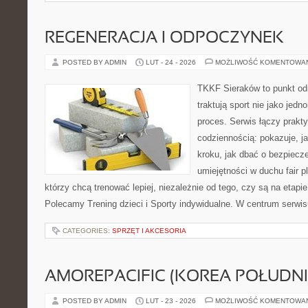
REGENERACJA I ODPOCZYNEK
POSTED BY ADMIN
LUT - 24 - 2026
MOŻLIWOŚĆ KOMENTOWA
TKKF Sieraków to punkt odn
traktują sport nie jako jedn
proces. Serwis łączy prakt
codziennością: pokazuje, j
kroku, jak dbać o bezpiecze
umiejętności w duchu fair pl
którzy chcą trenować lepiej, niezależnie od tego, czy są na etapi
Polecamy Trening dzieci i Sporty indywidualne. W centrum serwisu
CATEGORIES:
SPRZĘT I AKCESORIA
AMOREPACIFIC (KOREA POŁUDN
POSTED BY ADMIN
LUT - 23 - 2026
MOŻLIWOŚĆ KOMENTOWA