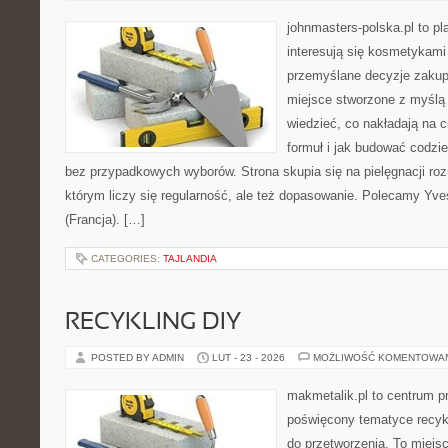
johnmasters-polska.pl to pl
interesują się kosmetykami
przemyślane decyzje zakup
miejsce stworzone z myślą o
wiedzieć, co nakładają na c
formuł i jak budować codzi
bez przypadkowych wyborów. Strona skupia się na pielęgnacji roz
którym liczy się regularność, ale też dopasowanie. Polecamy Yve
(Francja). […]
CATEGORIES:
TAJLANDIA
RECYKLING DIY
POSTED BY ADMIN
LUT - 23 - 2026
MOŻLIWOŚĆ KOMENTOWA
makmetalik.pl to centrum 
poświęcony tematyce recykl
do przetworzenia. To miejsc