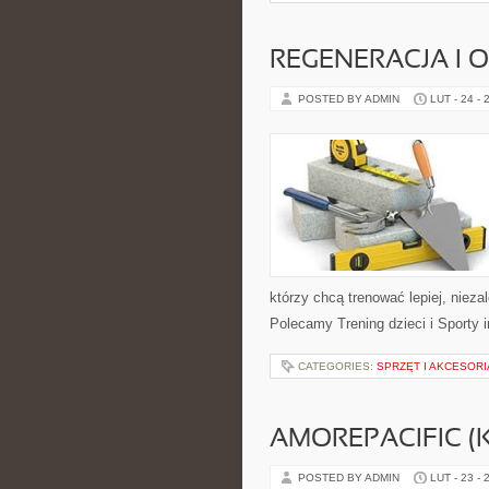
REGENERACJA I
POSTED BY ADMIN
LUT - 24 - 
którzy chcą trenować lepiej, nieza
Polecamy Trening dzieci i Sporty 
CATEGORIES:
SPRZĘT I AKCESORI
AMOREPACIFIC 
POSTED BY ADMIN
LUT - 23 - 