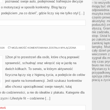
poznawać swoje auto, podejmować trafniejsze decyzje
– to wszyst
mogą być sł
 o motoryzacji w sposób konkretny. Blog łączy
odpowiednia
odejściem „na co dzień”, gdzie liczy się nie tylko styl […]
muzyka instr
często prowa
akustykę: mi
poduszki) zm
słyszą. Gran
nie zadziała
stop. Ustal 
po zakończen
zamknij lapt
lampkę. Może
TRENINGI
2026
MOŻLIWOŚĆ KOMENTOWANIA
ZOSTAŁA WYŁĄCZONA
cały dzień p
SIŁOWE
wieczorem z
12ton.pl to przestrzeń dla osób, które chcą poprawić
sygnał dla m
się czas pr
sprawność, schudnąć oraz wkręcić się w jazdę na
biuro nie mu
dwóch kółkach. To serwis, w którym aktywność
Wystarczy k
przypadkowy 
fizyczna łączy się z higieną życia, a podejście do celów
sprzyja zdro
pracą a życ
jest oparte na konsekwencji. Jeśli szukasz konkretów
albo chcesz uporządkować swoje nawyki, tutaj
o codzienności, a nie do ideałów z plakatu. Kategorie dla
yzn i Lifestyle fit – codzienne […]
BRAŃ