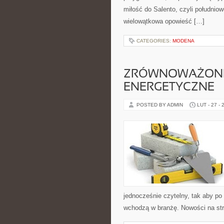
miłość do Salento, czyli południow
wielowątkowa opowieść […]
CATEGORIES:
MODENA
ZRÓWNOWAŻON
ENERGETYCZNE
POSTED BY ADMIN
LUT - 27 - 
jednocześnie czytelny, tak aby po 
wchodzą w branżę. Nowości na stro