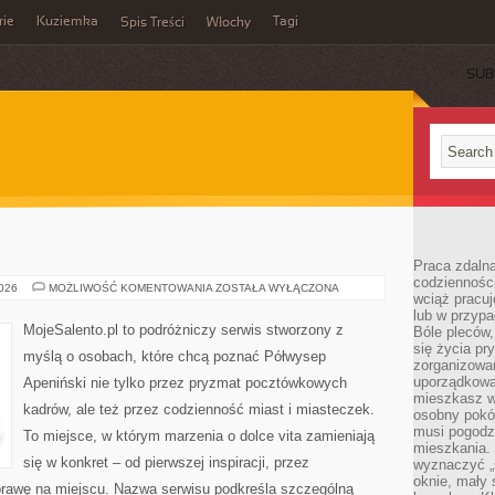
rie
Kuziemka
Tagi
Spis Treści
Włochy
SUB
Praca zdalna
codzienności
NEAPOL
2026
MOŻLIWOŚĆ KOMENTOWANIA
ZOSTAŁA WYŁĄCZONA
wciąż pracuj
lub w przyp
MojeSalento.pl to podróżniczy serwis stworzony z
Bóle pleców,
się życia p
myślą o osobach, które chcą poznać Półwysep
zorganizowa
uporządkować
Apeniński nie tylko przez pryzmat pocztówkowych
mieszkasz w
kadrów, ale też przez codzienność miast i miasteczek.
osobny pokój
musi pogodzi
To miejsce, w którym marzenia o dolce vita zamieniają
mieszkania.
się w konkret – od pierwszej inspiracji, przez
wyznaczyć „s
oknie, mały 
rawę na miejscu. Nazwa serwisu podkreśla szczególną