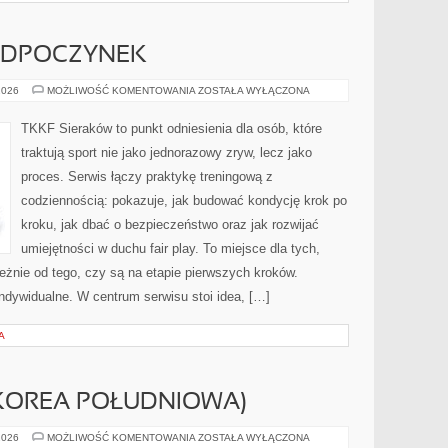
 ODPOCZYNEK
REGENERACJA
2026
MOŻLIWOŚĆ KOMENTOWANIA
ZOSTAŁA WYŁĄCZONA
I
ODPOCZYNEK
TKKF Sieraków to punkt odniesienia dla osób, które
traktują sport nie jako jednorazowy zryw, lecz jako
proces. Serwis łączy praktykę treningową z
codziennością: pokazuje, jak budować kondycję krok po
kroku, jak dbać o bezpieczeństwo oraz jak rozwijać
umiejętności w duchu fair play. To miejsce dla tych,
leżnie od tego, czy są na etapie pierwszych kroków.
indywidualne. W centrum serwisu stoi idea, […]
A
(KOREA POŁUDNIOWA)
AMOREPACIFIC
2026
MOŻLIWOŚĆ KOMENTOWANIA
ZOSTAŁA WYŁĄCZONA
(KOREA