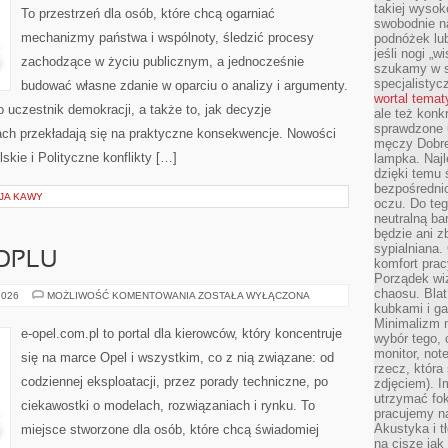
takiej wysok
To przestrzeń dla osób, które chcą ogarniać
swobodnie na
mechanizmy państwa i wspólnoty, śledzić procesy
podnóżek lu
jeśli nogi „w
zachodzące w życiu publicznym, a jednocześnie
szukamy w s
specjalistyc
budować własne zdanie w oparciu o analizy i argumenty.
wortal tema
 uczestnik demokracji, a także to, jak decyzje
ale też konk
sprawdzone u
ch przekładają się na praktyczne konsekwencje. Nowości
męczy Dobre 
kie i Polityczne konflikty […]
lampka. Najl
dzięki temu 
bezpośredni
JA KAWY
oczu. Do te
neutralną ba
będzie ani zb
sypialniana.
OPLU
komfort prac
Porządek wiz
chaosu. Blat
CIEKAWOSTKI
2026
MOŻLIWOŚĆ KOMENTOWANIA
ZOSTAŁA WYŁĄCZONA
O
kubkami i g
OPLU
Minimalizm 
e-opel.com.pl to portal dla kierowców, który koncentruje
wybór tego, 
monitor, not
się na marce Opel i wszystkim, co z nią związane: od
rzecz, która
codziennej eksploatacji, przez porady techniczne, po
zdjęciem). I
utrzymać fo
ciekawostki o modelach, rozwiązaniach i rynku. To
pracujemy n
Akustyka i t
miejsce stworzone dla osób, które chcą świadomiej
na ciszę jak