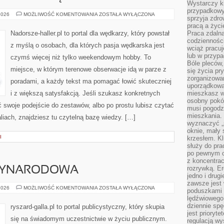
Wystarczy k
przypadkowy 
WYDARZENIA
2026
MOŻLIWOŚĆ KOMENTOWANIA
ZOSTAŁA WYŁĄCZONA
sprzyja zdro
I
ZAWODY
pracą a życ
WĘDKARSKIE
Nadorsze-haller.pl to portal dla wędkarzy, który powstał
Praca zdalna
codzienności
z myślą o osobach, dla których pasja wędkarska jest
wciąż pracuj
lub w przyp
czymś więcej niż tylko weekendowym hobby. To
Bóle pleców,
miejsce, w którym terenowe obserwacje idą w parze z
się życia p
zorganizowa
poradami, a każdy tekst ma pomagać łowić skuteczniej
uporządkować
i z większą satysfakcją. Jeśli szukasz konkretnych
mieszkasz w
osobny pokój
woje podejście do zestawów, albo po prostu lubisz czytać
musi pogodzi
mieszkania.
liach, znajdziesz tu czytelną bazę wiedzy. […]
wyznaczyć „s
oknie, mały 
I
krzesłem. K
służy do pra
po pewnym c
z koncentrac
rozrywką. Er
DZYNARODOWA
jedno i drug
zawsze jest
POLITYKA
2026
MOŻLIWOŚĆ KOMENTOWANIA
ZOSTAŁA WYŁĄCZONA
poduszkami 
MIĘDZYNARODOWA
lędźwiowego
dziennie sp
ryszard-galla.pl to portal publicystyczny, który skupia
jest prioryt
się na świadomym uczestnictwie w życiu publicznym.
regulacją wy