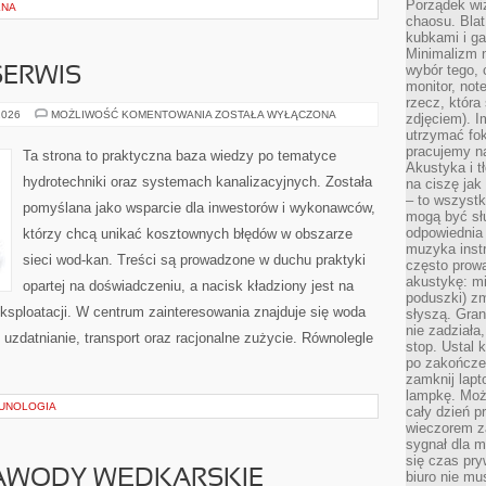
Porządek wiz
LNA
chaosu. Blat
kubkami i g
Minimalizm 
wybór tego, 
SERWIS
monitor, not
rzecz, która
DIAGNOSTYKA
2026
MOŻLIWOŚĆ KOMENTOWANIA
ZOSTAŁA WYŁĄCZONA
zdjęciem). I
I
utrzymać fo
SERWIS
pracujemy n
Ta strona to praktyczna baza wiedzy po tematyce
Akustyka i t
hydrotechniki oraz systemach kanalizacyjnych. Została
na ciszę jak
– to wszyst
pomyślana jako wsparcie dla inwestorów i wykonawców,
mogą być sł
odpowiednia
którzy chcą unikać kosztownych błędów w obszarze
muzyka instr
sieci wod-kan. Treści są prowadzone w duchu praktyki
często prowa
akustykę: mi
opartej na doświadczeniu, a nacisk kładziony jest na
poduszki) zm
ksploatacji. W centrum zainteresowania znajduje się woda
słyszą. Gran
nie zadziała
 uzdatnianie, transport oraz racjonalne zużycie. Równolegle
stop. Ustal 
po zakończen
zamknij lapt
lampkę. Może
MUNOLOGIA
cały dzień p
wieczorem z
sygnał dla m
się czas pr
ZAWODY WĘDKARSKIE
biuro nie mu