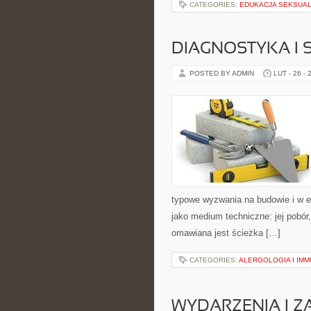
CATEGORIES:
EDUKACJA SEKSUA
DIAGNOSTYKA I 
POSTED BY ADMIN
LUT - 26 - 
typowe wyzwania na budowie i w e
jako medium techniczne: jej pobór,
omawiana jest ścieżka […]
CATEGORIES:
ALERGOLOGIA I IM
WYDARZENIA I 