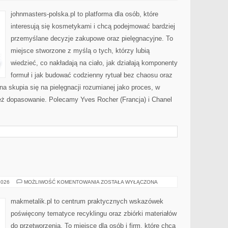
POŁUDNIOWA)
johnmasters-polska.pl to platforma dla osób, które
interesują się kosmetykami i chcą podejmować bardziej
przemyślane decyzje zakupowe oraz pielęgnacyjne. To
miejsce stworzone z myślą o tych, którzy lubią
wiedzieć, co nakładają na ciało, jak działają komponenty
formuł i jak budować codzienny rytuał bez chaosu oraz
 skupia się na pielęgnacji rozumianej jako proces, w
 też dopasowanie. Polecamy Yves Rocher (Francja) i Chanel
RECYKLING
2026
MOŻLIWOŚĆ KOMENTOWANIA
ZOSTAŁA WYŁĄCZONA
DIY
makmetalik.pl to centrum praktycznych wskazówek
poświęcony tematyce recyklingu oraz zbiórki materiałów
do przetworzenia. To miejsce dla osób i firm, które chcą