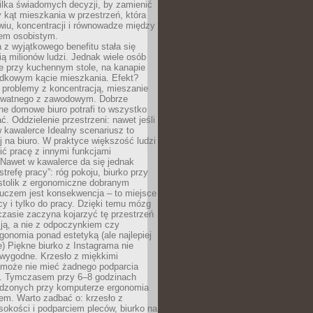
ilka świadomych decyzji, by zamienić
kąt mieszkania w przestrzeń, która
wiu, koncentracji i równowadze między
iem osobistym.
 z wyjątkowego benefitu stała się
ą milionów ludzi. Jednak wiele osób
e przy kuchennym stole, na kanapie
adkowym kącie mieszkania. Efekt?
 problemy z koncentracją, mieszanie
rywatnego z zawodowym. Dobrze
ne domowe biuro potrafi to wszystko
. Oddzielenie przestrzeni: nawet jeśli
 kawalerce Idealny scenariusz to
 na biuro. W praktyce większość ludzi
ć pracę z innymi funkcjami
 Nawet w kawalerce da się jednak
trefę pracy”: róg pokoju, biurko przy
stolik z ergonomiczne dobranym
luczem jest konsekwencja – to miejsce
cy i tylko do pracy. Dzięki temu mózg
zasie zaczyna kojarzyć tę przestrzeń
ją, a nie z odpoczynkiem czy
gonomia ponad estetyką (ale najlepiej
ie) Piękne biurko z Instagrama nie
 wygodne. Krzesło z miękkimi
może nie mieć żadnego podparcia
. Tymczasem przy 6–8 godzinach
ędzonych przy komputerze ergonomia
etem. Warto zadbać o: krzesło z
sokości i podparciem pleców, biurko na