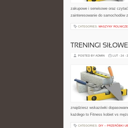
zakupowe i serwisowe oraz czytać
zainteresowanie do samochodów z p
CATEGORIES:
MASZYNY ROLNICZE
TRENINGI SIŁOWE
POSTED BY ADMIN
LUT - 24 - 
znajdziesz wskazówki dopasowane d
każdego to Fitness kobiet vs mężcz
CATEGORIES:
DIY – PRZERÓBKI U