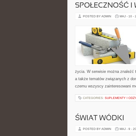
SPOŁECZNOŚĆ I 
POSTED BY ADMIN
MAJ - 10 -
życia. W serwisie można znaleźć t
a także tematów związanych z do
czemu wszyscy zainteresowani mo
CATEGORIES:
SUPLEMENTY I ODŻ
ŚWIAT WÓDKI
POSTED BY ADMIN
MAJ - 9 - 2