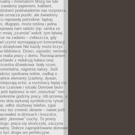
ualny i minimalizm Mózg nie lubi
 zawalony papierami, kablami,
adżetami podświadomie nas rozprasza.
nie oznacza pustki, ale świadomy
co naprawdę potrzebne: laptop,
es, długopis, może roślina i jedna
 sprawia nam radość (np. ramka ze
m mniej „szumów” wokół, tym łatwiej
kus na zadaniu – zwłaszcza, gdy
ad czymś wymagającym koncentracji.
ło dźwiękowe Nie każdy może liczyć
 w bibliotece. Dzieci, sąsiedzi, remonty
ko realia pracy z domu. Rozwiązaniem
uchawki z redukcją hałasu oraz
 ścieżka dźwiękowa: biały szum,
umentalna, nagrania natury. Jeśli
dzisz spotkania online, zadbaj o
ękkie elementy (zasłony, dywan,
niejszają echo, a rozmówcy lepiej cię
ice czasowe i rytuały Domowe biuro
, jeśli będziesz w nim „mieszkać” non
konkretne godziny pracy, rób przerwy, a
iu dnia wykonaj symboliczny rytuał:
op, odłóż służbowy telefon, zgaś
sz też zmienić ubranie – nawet jeśli
racowałeś w dżinsach i koszulce,
ałóż „domowe” ciuchy. To prosty
ózgu: praca się skończyła, zaczyna
ywatny. Dobrze zaprojektowane domowe
si być drogie ani perfekcyjne.