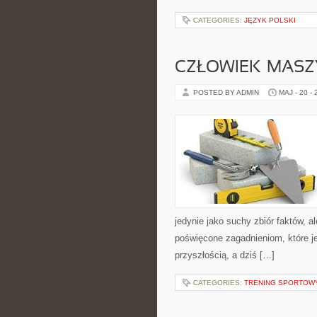
CATEGORIES:
JĘZYK POLSKI
CZŁOWIEK–MASZ
POSTED BY ADMIN
MAJ - 20 -
jedynie jako suchy zbiór faktów, 
poświęcone zagadnieniom, które je
przyszłością, a dziś […]
CATEGORIES:
TRENING SPORTOW