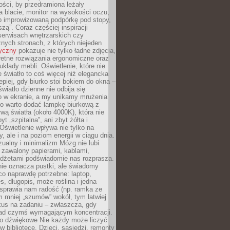
ości, by przedramiona leżały
 blacie, monitor na wysokości oczu,
b improwizowaną podpórkę pod stopy,
iszą”. Coraz częściej inspiracji
erwisach wnętrzarskich czy
znych stronach, z których niejeden
tyczny
pokazuje nie tylko ładne zdjęcia,
retne rozwiązania ergonomiczne oraz
kłady mebli. Oświetlenie, które nie
światło to coś więcej niż elegancka
epiej, gdy biurko stoi bokiem do okna –
światło dzienne nie odbija się
o w ekranie, a my unikamy mrużenia
go warto dodać lampkę biurkową z
rwą światła (około 4000K), która nie
yt „szpitalna”, ani zbyt żółta i
 Oświetlenie wpływa nie tylko na
y, ale i na poziom energii w ciągu dnia.
ualny i minimalizm Mózg nie lubi
 zawalony papierami, kablami,
adżetami podświadomie nas rozprasza.
nie oznacza pustki, ale świadomy
co naprawdę potrzebne: laptop,
es, długopis, może roślina i jedna
 sprawia nam radość (np. ramka ze
m mniej „szumów” wokół, tym łatwiej
kus na zadaniu – zwłaszcza, gdy
ad czymś wymagającym koncentracji.
ło dźwiękowe Nie każdy może liczyć
 w bibliotece. Dzieci, sąsiedzi, remonty