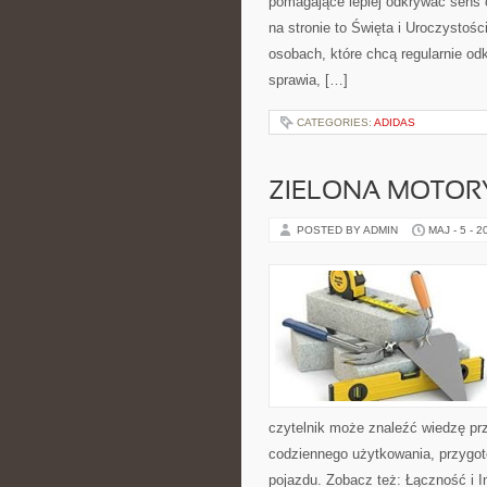
pomagające lepiej odkrywać sens
na stronie to Święta i Uroczystoś
osobach, które chcą regularnie od
sprawia, […]
CATEGORIES:
ADIDAS
ZIELONA MOTORY
POSTED BY ADMIN
MAJ - 5 - 2
czytelnik może znaleźć wiedzę pr
codziennego użytkowania, przygo
pojazdu. Zobacz też: Łączność i In