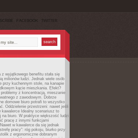
SCRIBE
FACEBOOK
TWITTER
 z wyjątkowego benefitu stała się
ą milionów ludzi. Jednak wiele osób
e przy kuchennym stole, na kanapie
adkowym kącie mieszkania. Efekt?
 problemy z koncentracją, mieszanie
rywatnego z zawodowym. Dobrze
ne domowe biuro potrafi to wszystko
. Oddzielenie przestrzeni: nawet jeśli
 kawalerce Idealny scenariusz to
 na biuro. W praktyce większość ludzi
ć pracę z innymi funkcjami
 Nawet w kawalerce da się jednak
trefę pracy”: róg pokoju, biurko przy
stolik z ergonomiczne dobranym