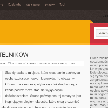
rie
Kuziemka
Tagi
Spis Treści
Włochy
SUB
YTELNIKÓW
Praca zdalna
codzienności
PYTANIA
 2026
MOŻLIWOŚĆ KOMENTOWANIA
ZOSTAŁA WYŁĄCZONA
wciąż pracuj
OD
lub w przyp
CZYTELNIKÓW
Bóle pleców,
Skandynawia to miejsce, które nieustannie zachwyca
się życia p
osoby szukające nowych kierunków. To obszar, w
zorganizowa
uporządkować
którym dzika natura spotyka się z lokalną kulturą, a
mieszkasz w
każda podróż może stać się wyjątkowym
osobny pokój
musi pogodzi
doświadczeniem. Strona poświęcona tej tematyce jest
mieszkania.
wyznaczyć „s
inspirującym blogiem dla osób, które chcą zrozumieć
oknie, mały 
, Islandii oraz północnych terenów, gdzie światło tworzy