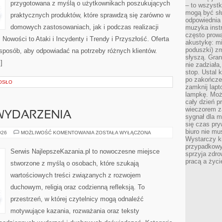
przygotowana z myślą o użytkownikach poszukujących
– to wszyst
mogą być sł
praktycznych produktów, które sprawdzą się zarówno w
odpowiednia
domowych zastosowaniach, jak i podczas realizacji
muzyka instr
często prowa
Nowości to Ataki i Incydenty i Trendy i Przyszłość. Oferta
akustykę: mi
poduszki) zm
 sposób, aby odpowiadać na potrzeby różnych klientów.
słyszą. Gran
]
nie zadziała
stop. Ustal 
po zakończen
OSŁO
zamknij lapt
lampkę. Może
cały dzień p
wieczorem z
 WYDARZENIA
sygnał dla m
się czas pr
biuro nie mu
AKTUALNOŚCI
026
MOŻLIWOŚĆ KOMENTOWANIA
ZOSTAŁA WYŁĄCZONA
I
Wystarczy k
WYDARZENIA
przypadkowy 
Serwis NajlepszeKazania.pl to nowoczesne miejsce
sprzyja zdro
pracą a życ
stworzone z myślą o osobach, które szukają
wartościowych treści związanych z rozwojem
duchowym, religią oraz codzienną refleksją. To
przestrzeń, w której czytelnicy mogą odnaleźć
motywujące kazania, rozważania oraz teksty