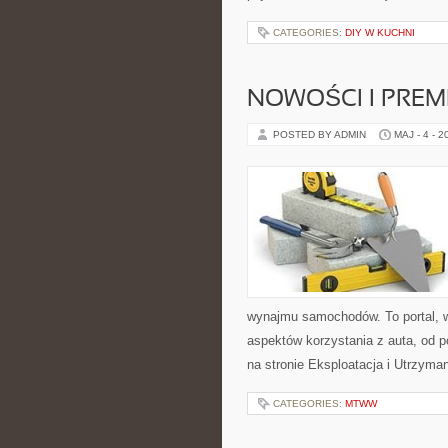
CATEGORIES:
DIY W KUCHNI
NOWOŚCI I PREM
POSTED BY ADMIN
MAJ - 4 - 2
wynajmu samochodów. To portal, 
aspektów korzystania z auta, od 
na stronie Eksploatacja i Utrzyman
CATEGORIES:
MTWW