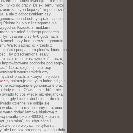
luczem jest konsekwencja – to miejsce
cy i tylko do pracy. Dzięki temu mózg
zasie zaczyna kojarzyć tę przestrzeń
ją, a nie z odpoczynkiem czy
gonomia ponad estetyką (ale najlepiej
ie) Piękne biurko z Instagrama nie
 wygodne. Krzesło z miękkimi
może nie mieć żadnego podparcia
. Tymczasem przy 6–8 godzinach
ędzonych przy komputerze ergonomia
etem. Warto zadbać o: krzesło z
sokości i podparciem pleców, biurko na
ości, by przedramiona leżały
 blacie, monitor na wysokości oczu,
b improwizowaną podpórkę pod stopy,
iszą”. Coraz częściej inspiracji
erwisach wnętrzarskich czy
znych stronach, z których niejeden
tyczny
pokazuje nie tylko ładne zdjęcia,
retne rozwiązania ergonomiczne oraz
kłady mebli. Oświetlenie, które nie
światło to coś więcej niż elegancka
epiej, gdy biurko stoi bokiem do okna –
światło dzienne nie odbija się
o w ekranie, a my unikamy mrużenia
go warto dodać lampkę biurkową z
rwą światła (około 4000K), która nie
yt „szpitalna”, ani zbyt żółta i
 Oświetlenie wpływa nie tylko na
y, ale i na poziom energii w ciągu dnia.