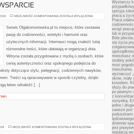
Wystarczy k
WSPARCIE
przypadkowy 
sprzyja zdro
pracą a życ
SPOŁECZNOŚĆ
 2026
MOŻLIWOŚĆ KOMENTOWANIA
ZOSTAŁA WYŁĄCZONA
I
Praca zdalna
WSPARCIE
codzienności
Serwis Olgakomorowska.pl to miejsce, które zestawia
wciąż pracuj
lub w przyp
pasję do codzienności, estetyki i harmonii oraz
Bóle pleców,
użytecznych informacji. Internauci mogą znaleźć tutaj
się życia p
zorganizowa
różnorodne treści, które ułatwiają w organizacji dnia.
uporządkować
mieszkasz w
Witryna została przygotowana z myślą o osobach, które
osobny pokój
cenią autentyczności oraz spokojnego podejścia do
musi pogodzi
mieszkania.
eksty dotyczące stylu, pielęgnacji, codziennych nawyków,
wyznaczyć „s
mem. Treści są opracowywane w sposób czytelny, dzięki
oknie, mały 
krzesłem. K
gą łatwo odnaleźć […]
służy do pra
po pewnym c
z koncentrac
YWKI
rozrywką. Er
jedno i drug
zawsze jest
poduszkami 
lędźwiowego
dziennie sp
ŚWIAT
026
MOŻLIWOŚĆ KOMENTOWANIA
ZOSTAŁA WYŁĄCZONA
jest prioryt
WÓDKI
regulacją wy