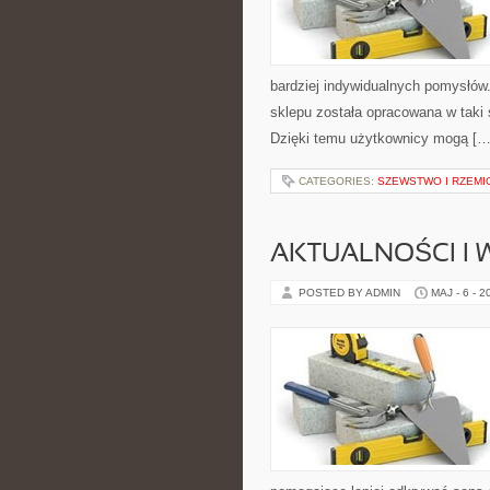
bardziej indywidualnych pomysłów. 
sklepu została opracowana w taki
Dzięki temu użytkownicy mogą […
CATEGORIES:
SZEWSTWO I RZEMI
AKTUALNOŚCI I
POSTED BY ADMIN
MAJ - 6 - 2