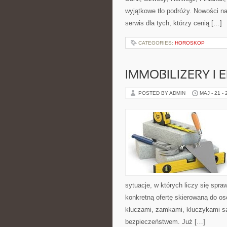
wyjątkowe tło podróży. Nowości n
serwis dla tych, którzy cenią […]
CATEGORIES:
HOROSKOP
IMMOBILIZERY I
POSTED BY ADMIN
MAJ - 21 -
sytuacje, w których liczy się spr
konkretną ofertę skierowaną do o
kluczami, zamkami, kluczykami 
bezpieczeństwem. Już […]