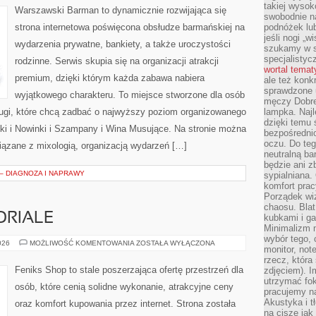
takiej wysok
Warszawski Barman to dynamicznie rozwijająca się
swobodnie na
strona internetowa poświęcona obsłudze barmańskiej na
podnóżek lu
jeśli nogi „w
wydarzenia prywatne, bankiety, a także uroczystości
szukamy w s
specjalistyc
rodzinne. Serwis skupia się na organizacji atrakcji
wortal tema
premium, dzięki którym każda zabawa nabiera
ale też konk
sprawdzone u
wyjątkowego charakteru. To miejsce stworzone dla osób
męczy Dobre 
ługi, które chcą zadbać o najwyższy poziom organizowanego
lampka. Najl
dzięki temu 
ki i Nowinki i Szampany i Wina Musujące. Na stronie można
bezpośredni
oczu. Do te
ązane z mixologią, organizacją wydarzeń […]
neutralną ba
będzie ani zb
 – DIAGNOZA I NAPRAWY
sypialniana.
komfort prac
Porządek wiz
chaosu. Blat
ORIALE
kubkami i g
Minimalizm 
wybór tego, 
PORADNIKI
026
MOŻLIWOŚĆ KOMENTOWANIA
ZOSTAŁA WYŁĄCZONA
monitor, not
I
TUTORIALE
rzecz, która
Feniks Shop to stale poszerzająca ofertę przestrzeń dla
zdjęciem). I
utrzymać fo
osób, które cenią solidne wykonanie, atrakcyjne ceny
pracujemy n
Akustyka i t
oraz komfort kupowania przez internet. Strona została
na ciszę jak