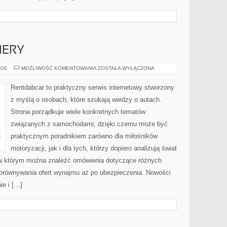
IERY
NOWOŚCI
026
MOŻLIWOŚĆ KOMENTOWANIA
ZOSTAŁA WYŁĄCZONA
I
PREMIERY
Rentdabcar to praktyczny serwis internetowy stworzony
z myślą o osobach, które szukają wiedzy o autach.
Strona porządkuje wiele konkretnych tematów
związanych z samochodami, dzięki czemu może być
praktycznym poradnikiem zarówno dla miłośników
motoryzacji, jak i dla tych, którzy dopiero analizują świat
w którym można znaleźć omówienia dotyczące różnych
porównywania ofert wynajmu aż po ubezpieczenia. Nowości
ie i […]