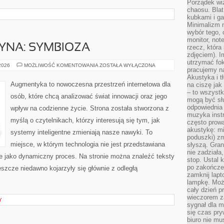
Porządek wiz
chaosu. Blat
kubkami i g
Minimalizm 
wybór tego, 
monitor, not
YNA: SYMBIOZA
rzecz, która
zdjęciem). I
utrzymać fo
CZŁOWIEK–
 2026
MOŻLIWOŚĆ KOMENTOWANIA
ZOSTAŁA WYŁĄCZONA
pracujemy n
MASZYNA:
SYMBIOZA
Akustyka i t
Augmentyka to nowoczesna przestrzeń internetowa dla
na ciszę jak
– to wszyst
osób, które chcą analizować świat innowacji oraz jego
mogą być sł
odpowiednia
wpływ na codzienne życie. Strona została stworzona z
muzyka instr
myślą o czytelnikach, którzy interesują się tym, jak
często prowa
akustykę: mi
systemy inteligentne zmieniają nasze nawyki. To
poduszki) zm
miejsce, w którym technologia nie jest przedstawiana
słyszą. Gran
nie zadziała
ale jako dynamiczny proces. Na stronie można znaleźć teksty
stop. Ustal 
po zakończen
szcze niedawno kojarzyły się głównie z odległą
zamknij lapt
lampkę. Może
cały dzień p
wieczorem z
Y
sygnał dla m
się czas pr
biuro nie mu