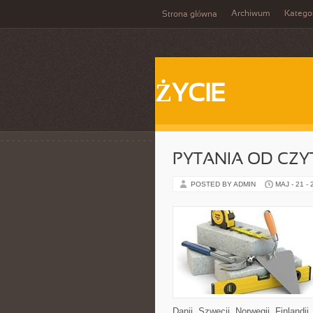
Archiwum
Katego
Strona główna
ŻYCIE
PYTANIA OD CZ
POSTED BY ADMIN
MAJ - 21 -
Danii, Szwecji, Norwegii, Finlandii