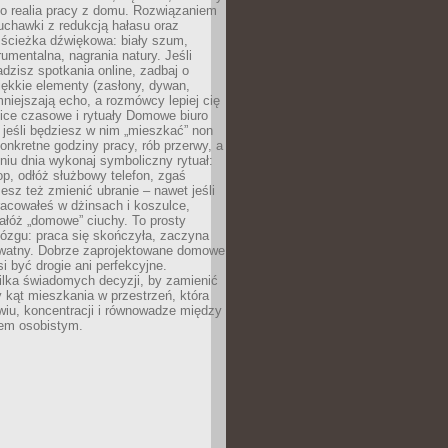
ko realia pracy z domu. Rozwiązaniem
uchawki z redukcją hałasu oraz
 ścieżka dźwiękowa: biały szum,
umentalna, nagrania natury. Jeśli
dzisz spotkania online, zadbaj o
ękkie elementy (zasłony, dywan,
niejszają echo, a rozmówcy lepiej cię
ice czasowe i rytuały Domowe biuro
, jeśli będziesz w nim „mieszkać” non
konkretne godziny pracy, rób przerwy, a
iu dnia wykonaj symboliczny rytuał:
op, odłóż służbowy telefon, zgaś
sz też zmienić ubranie – nawet jeśli
racowałeś w dżinsach i koszulce,
ałóż „domowe” ciuchy. To prosty
ózgu: praca się skończyła, zaczyna
ywatny. Dobrze zaprojektowane domowe
si być drogie ani perfekcyjne.
ilka świadomych decyzji, by zamienić
kąt mieszkania w przestrzeń, która
wiu, koncentracji i równowadze między
iem osobistym.