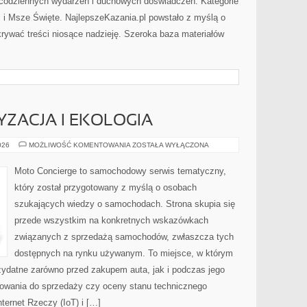
 codziennych wydarzeń i duchowych doświadczeń. Kategorie
ci i Msze Święte. NajlepszeKazania.pl powstało z myślą o
krywać treści niosące nadzieję. Szeroka baza materiałów
ZACJA I EKOLOGIA
ZIELONA
026
MOŻLIWOŚĆ KOMENTOWANIA
ZOSTAŁA WYŁĄCZONA
MOTORYZACJA
I
EKOLOGIA
Moto Concierge to samochodowy serwis tematyczny,
który został przygotowany z myślą o osobach
szukających wiedzy o samochodach. Strona skupia się
przede wszystkim na konkretnych wskazówkach
związanych z sprzedażą samochodów, zwłaszcza tych
dostępnych na rynku używanym. To miejsce, w którym
zydatne zarówno przed zakupem auta, jak i podczas jego
towania do sprzedaży czy oceny stanu technicznego
ternet Rzeczy (IoT) i […]