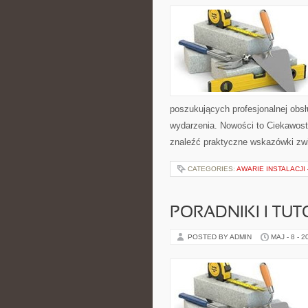
poszukujących profesjonalnej obs
wydarzenia. Nowości to Ciekawost
znaleźć praktyczne wskazówki zwi
CATEGORIES:
AWARIE INSTALACJI
PORADNIKI I TUT
POSTED BY ADMIN
MAJ - 8 - 2