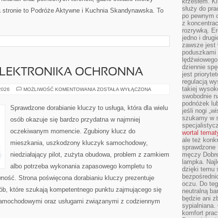
krzesłem. K
służy do pra
a stronie to Podróże Aktywne i Kuchnia Skandynawska. To
po pewnym c
z koncentrac
rozrywką. Er
jedno i drug
zawsze jest
poduszkami 
lędźwiowego
dziennie sp
 ELEKTRONIKA OCHRONNA
jest prioryt
regulacją wy
takiej wysok
IMMOBILIZERY
 2026
MOŻLIWOŚĆ KOMENTOWANIA
ZOSTAŁA WYŁĄCZONA
I
swobodnie na
ELEKTRONIKA
podnóżek lu
OCHRONNA
Sprawdzone dorabianie kluczy to usługa, która dla wielu
jeśli nogi „w
szukamy w s
osób okazuje się bardzo przydatna w najmniej
specjalistyc
oczekiwanym momencie. Zgubiony klucz do
wortal tema
ale też konk
mieszkania, uszkodzony kluczyk samochodowy,
sprawdzone u
niedziałający pilot, zużyta obudowa, problem z zamkiem
męczy Dobre 
lampka. Najl
albo potrzeba wykonania zapasowego kompletu to
dzięki temu 
bezpośredni
awność. Strona poświęcona dorabianiu kluczy prezentuje
oczu. Do te
sób, które szukają kompetentnego punktu zajmującego się
neutralną ba
będzie ani zb
samochodowymi oraz usługami związanymi z codziennym
sypialniana.
komfort prac