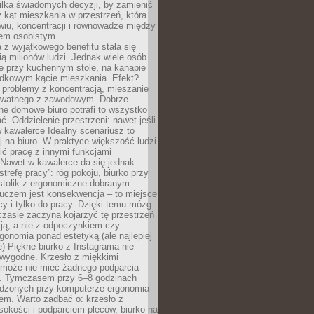
ilka świadomych decyzji, by zamienić
kąt mieszkania w przestrzeń, która
wiu, koncentracji i równowadze między
iem osobistym.
 z wyjątkowego benefitu stała się
ą milionów ludzi. Jednak wiele osób
e przy kuchennym stole, na kanapie
adkowym kącie mieszkania. Efekt?
 problemy z koncentracją, mieszanie
rywatnego z zawodowym. Dobrze
ne domowe biuro potrafi to wszystko
. Oddzielenie przestrzeni: nawet jeśli
 kawalerce Idealny scenariusz to
 na biuro. W praktyce większość ludzi
ć pracę z innymi funkcjami
 Nawet w kawalerce da się jednak
trefę pracy”: róg pokoju, biurko przy
stolik z ergonomiczne dobranym
luczem jest konsekwencja – to miejsce
cy i tylko do pracy. Dzięki temu mózg
zasie zaczyna kojarzyć tę przestrzeń
ją, a nie z odpoczynkiem czy
gonomia ponad estetyką (ale najlepiej
ie) Piękne biurko z Instagrama nie
 wygodne. Krzesło z miękkimi
może nie mieć żadnego podparcia
. Tymczasem przy 6–8 godzinach
ędzonych przy komputerze ergonomia
etem. Warto zadbać o: krzesło z
sokości i podparciem pleców, biurko na