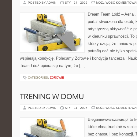
POSTED BY ADMIN
STY - 24 - 2026
MOŻLIWOŚĆ KOMENTOWA
Dream Team Łódź – Aerial, 
portal stworzona dla osób, 
artystyczną aktywność z pra
w kierunku sprawności. To 
którzy czują, że taniec w p
potrafią dać nie tylko spełni
wspierają kondycję. Polecamy Zdrowie i kondycja tancerza i Nauk
Team Łódź opiera się na tym, że […]
CATEGORIES:
ZDROWIE
TRENING W DOMU
POSTED BY ADMIN
STY - 24 - 2026
MOŻLIWOŚĆ KOMENTOWA
Bieganiewwarszawie.pl to k
które chcą truchtać w stoli
bez chaosu i bez kontuzji. 