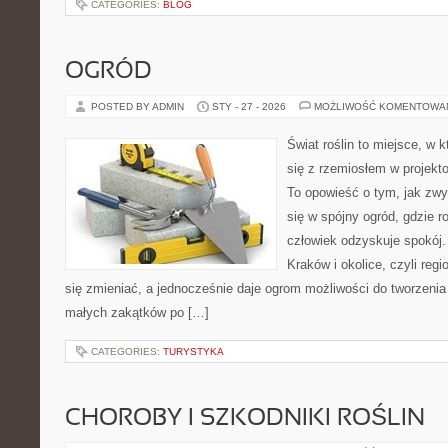
CATEGORIES:
BLOG
OGRÓD
POSTED BY ADMIN
STY - 27 - 2026
MOŻLIWOŚĆ KOMENTOWA
Świat roślin to miejsce, w k
się z rzemiosłem w projekto
To opowieść o tym, jak zwy
się w spójny ogród, gdzie ro
człowiek odzyskuje spokój. 
Kraków i okolice, czyli regi
się zmieniać, a jednocześnie daje ogrom możliwości do tworzeni
małych zakątków po […]
CATEGORIES:
TURYSTYKA
CHOROBY I SZKODNIKI ROŚLIN