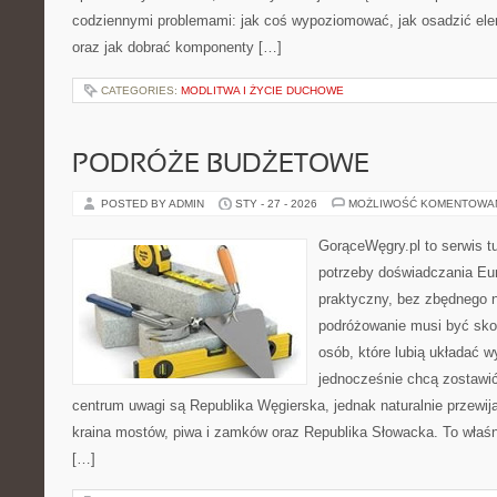
codziennymi problemami: jak coś wypoziomować, jak osadzić elem
oraz jak dobrać komponenty […]
CATEGORIES:
MODLITWA I ŻYCIE DUCHOWE
PODRÓŻE BUDŻETOWE
POSTED BY ADMIN
STY - 27 - 2026
MOŻLIWOŚĆ KOMENTOWA
GorąceWęgry.pl to serwis tu
potrzeby doświadczania Eu
praktyczny, bez zbędnego n
podróżowanie musi być sko
osób, które lubią układać w
jednocześnie chcą zostawi
centrum uwagi są Republika Węgierska, jednak naturalnie przewijaj
kraina mostów, piwa i zamków oraz Republika Słowacka. To właśni
[…]