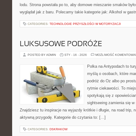
lodu. Strona powstała po to, aby domowe mieszanie smaków było
wyglądał jak z baru. Polecamy takie kategorie jak: Alkohol w gast
CATEGORIES:
TECHNOLOGIE PRZYSZŁOŚCI W MOTORYZACJI
LUKSUSOWE PODRÓŻE
POSTED BY ADMIN
STY - 16 - 2026
MOŻLIWOŚĆ KOMENTOWA
Polka na Antypodach to tur
myślą o osobach, które mar
podróż do Oz albo po prost
rytmie ciekawości. To miej
spotykają się z opowieściam
sightseeing zamienia się 
Znajdziesz tu inspiracje na wyjazdy krótkie i długie, na road trip
aktywną przygodę. Kategorie do czytania to: […]
CATEGORIES:
DSKRAKOW