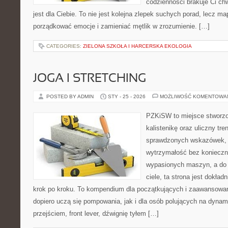
codzienności brakuje Ci chw
jest dla Ciebie. To nie jest kolejna zlepek suchych porad, lecz m
porządkować emocje i zamieniać mętlik w zrozumienie. […]
CATEGORIES:
ZIELONA SZKOŁA I HARCERSKA EKOLOGIA
JOGA I STRETCHING
POSTED BY ADMIN
STY - 25 - 2026
MOŻLIWOŚĆ KOMENTOWA
PZKiSW to miejsce stworzo
kalistenikę oraz uliczny tre
sprawdzonych wskazówek,
wytrzymałość bez konieczn
wypasionych maszyn, a do
ciele, ta strona jest dokład
krok po kroku. To kompendium dla początkujących i zaawansowany
dopiero uczą się pompowania, jak i dla osób polujących na dynam
przejściem, front lever, dźwignię tyłem […]