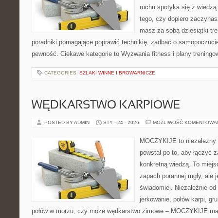
ruchu spotyka się z wiedzą
tego, czy dopiero zaczynas
masz za sobą dziesiątki tre
poradniki pomagające poprawić technikię, zadbać o samopoczuci
pewność. Ciekawe kategorie to Wyzwania fitness i plany treningow
CATEGORIES:
SZLAKI WINNE I BROWARNICZE
WĘDKARSTWO KARPIOWE
POSTED BY ADMIN
STY - 24 - 2026
MOŻLIWOŚĆ KOMENTOWA
MOCZYKIJE to niezależny s
powstał po to, aby łączyć 
konkretną wiedzą. To miejs
zapach porannej mgły, ale 
świadomiej. Niezależnie od 
jerkowanie, połów karpi, g
połów w morzu, czy może wędkarstwo zimowe – MOCZYKIJE ma w