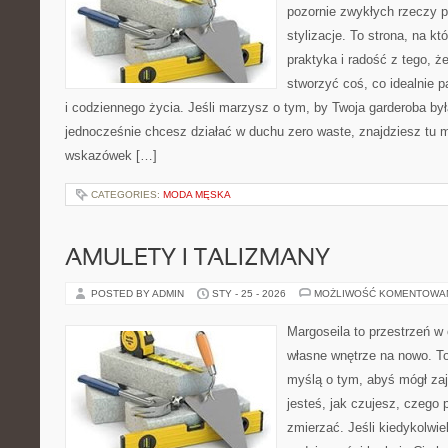
pozornie zwykłych rzeczy p
stylizacje. To strona, na kt
praktyka i radość z tego, 
stworzyć coś, co idealnie p
i codziennego życia. Jeśli marzysz o tym, by Twoja garderoba by
jednocześnie chcesz działać w duchu zero waste, znajdziesz tu m
wskazówek […]
CATEGORIES:
MODA MĘSKA
AMULETY I TALIZMANY
POSTED BY ADMIN
STY - 25 - 2026
MOŻLIWOŚĆ KOMENTOWA
Margoseila to przestrzeń w
własne wnętrze na nowo. To 
myślą o tym, abyś mógł zaj
jesteś, jak czujesz, czego 
zmierzać. Jeśli kiedykolwie