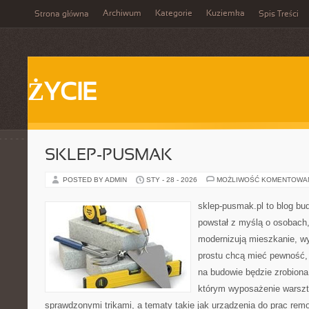
Archiwum
Kategorie
Kuziemka
Strona główna
Spis Treści
ŻYCIE
SKLEP-PUSMAK
POSTED BY ADMIN
STY - 28 - 2026
MOŻLIWOŚĆ KOMENTOWA
sklep-pusmak.pl to blog bu
powstał z myślą o osobach
modernizują mieszkanie, w
prostu chcą mieć pewność,
na budowie będzie zrobiona
którym wyposażenie warszta
sprawdzonymi trikami, a tematy takie jak urządzenia do prac rem