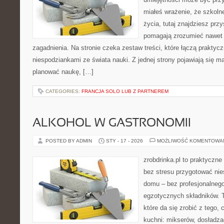
miałeś wrażenie, że szkoln
życia, tutaj znajdziesz prz
pomagają zrozumieć nawet n
zagadnienia. Na stronie czeka zestaw treści, które łączą praktycz
niespodziankami ze świata nauki. Z jednej strony pojawiają się ma
planować naukę, […]
CATEGORIES:
FRANCJA SOLO LUB Z PARTNEREM
ALKOHOL W GASTRONOMII
POSTED BY ADMIN
STY - 17 - 2026
MOŻLIWOŚĆ KOMENTOWA
zrobdrinka.pl to praktyczne
bez stresu przygotować nie
domu – bez profesjonalnego
egzotycznych składników. T
które da się zrobić z tego,
kuchni: mikserów, dosładza