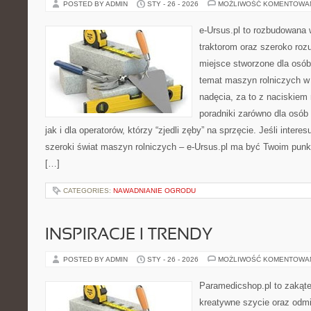
POSTED BY ADMIN
STY - 26 - 2026
MOŻLIWOŚĆ KOMENTOWA
e-Ursus.pl to rozbudowana 
traktorom oraz szeroko rozu
miejsce stworzone dla osó
temat maszyn rolniczych w
nadęcia, za to z naciskiem
poradniki zarówno dla osób 
jak i dla operatorów, którzy “zjedli zęby” na sprzęcie. Jeśli intere
szeroki świat maszyn rolniczych – e-Ursus.pl ma być Twoim pun
[…]
CATEGORIES:
NAWADNIANIE OGRODU
INSPIRACJE I TRENDY
POSTED BY ADMIN
STY - 26 - 2026
MOŻLIWOŚĆ KOMENTOWA
Paramedicshop.pl to zakąte
kreatywne szycie oraz odmi