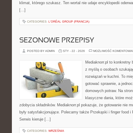
klimat, którego szukasz. Ten wortal nie udaje encyklopedii oderwa
[…]
CATEGORIES:
L'ORÉAL GROUP (FRANCJA)
SEZONOWE PRZEPISY
POSTED BY ADMIN
STY - 22 - 2026
MOŻLIWOŚĆ KOMENTOWA
Mediaknorr.pl to konkretny b
z myślą o osobach szukaj
rozwiązań w kuchni. To miej
gotować sprawnie, a jednoc
domowych potraw. Na stroni
klasyczne dania, które moż
zdobycia składników. Mediaknorr.pl pokazuje, że gotowanie nie mu
były satysfakcjonujące. Polecamy także Przekąski i finger food i P
Serwis kieruje […]
CATEGORIES:
WRZEŚNIA