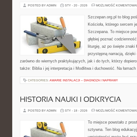
POSTED BY ADMIN
STY - 20 - 2026
MOŻLIWOŚĆ KOMENTOWA
Szczepan.org.pl to blog poś
Kościoła, którego sercem je
Szczepana. To miejsce pows
głębiej poznać codzienność 
liturgię, aż po święte znaki 
przystępną narracją, dzięki 
zarówno do wiernych praktykujących, jak i do tych, którzy dopier
także: Biblia i jej interpretacja i Modlitwa i duchowość. Na łamach
CATEGORIES:
AWARIE INSTALACJI – DIAGNOZA I NAPRAWY
HISTORIA NAUKI I ODKRYCIA
POSTED BY ADMIN
STY - 18 - 2026
MOŻLIWOŚĆ KOMENTOWA
To miejsce powstało z pros
sztywna. Ten blog edukacy
umiejętności może być przy