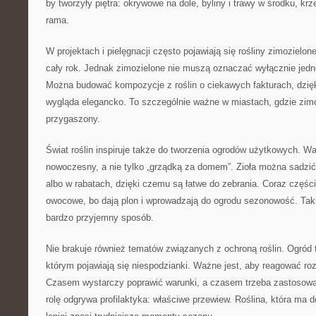
by tworzyły piętra: okrywowe na dole, byliny i trawy w środku, krz
rama.
W projektach i pielęgnacji często pojawiają się rośliny zimozielon
cały rok. Jednak zimozielone nie muszą oznaczać wyłącznie jedne
Można budować kompozycje z roślin o ciekawych fakturach, dzię
wygląda elegancko. To szczególnie ważne w miastach, gdzie zimo
przygaszony.
Świat roślin inspiruje także do tworzenia ogrodów użytkowych. 
nowoczesny, a nie tylko „grządką za domem”. Zioła można sadzić 
albo w rabatach, dzięki czemu są łatwe do zebrania. Coraz części
owocowe, bo dają plon i wprowadzają do ogrodu sezonowość. Taki
bardzo przyjemny sposób.
Nie brakuje również tematów związanych z ochroną roślin. Ogród
którym pojawiają się niespodzianki. Ważne jest, aby reagować rozs
Czasem wystarczy poprawić warunki, a czasem trzeba zastosowa
rolę odgrywa profilaktyka: właściwe przewiew. Roślina, która ma dob