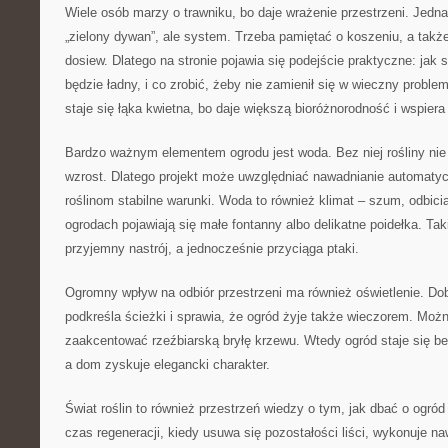
Wiele osób marzy o trawniku, bo daje wrażenie przestrzeni. Jednak
„zielony dywan”, ale system. Trzeba pamiętać o koszeniu, a także
dosiew. Dlatego na stronie pojawia się podejście praktyczne: jak s
będzie ładny, i co zrobić, żeby nie zamienił się w wieczny proble
staje się łąka kwietna, bo daje większą bioróżnorodność i wspiera
Bardzo ważnym elementem ogrodu jest woda. Bez niej rośliny ni
wzrost. Dlatego projekt może uwzględniać nawadnianie automatyc
roślinom stabilne warunki. Woda to również klimat – szum, odbicia
ogrodach pojawiają się małe fontanny albo delikatne poidełka. Taki
przyjemny nastrój, a jednocześnie przyciąga ptaki.
Ogromny wpływ na odbiór przestrzeni ma również oświetlenie. Dob
podkreśla ścieżki i sprawia, że ogród żyje także wieczorem. Można
zaakcentować rzeźbiarską bryłę krzewu. Wtedy ogród staje się b
a dom zyskuje elegancki charakter.
Świat roślin to również przestrzeń wiedzy o tym, jak dbać o ogró
czas regeneracji, kiedy usuwa się pozostałości liści, wykonuje na