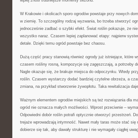
lepiej znosi trudniejsze momenty sezonu.
W Krakowie i okolicach sporo ogrodów powstaje przy nowych dom
w ziemię. To szczególny rodzaj wyzwania, bo trzeba stworzyć ogr
jednocześnie zadbać o szybki efekt. Świat roślin pokazuje, że ni
wszystko naraz. Czasem lepiej zaplanować etapy: najpierw syste
detale. Dzięki temu ogród powstaje bez chaosu.
Dużą część pracy stanowią również ogrody już istniejące, które 
czasem rośliny rosną, kompozycje się zagęszczają, a potrzeby d
Nagle okazuje się, że brakuje miejsca do odpoczynku. Wtedy prz
roślin. Czasem wystarczy dodać bardziej czytelne obrzeża, a cz
zmiana, na przykład stworzenie żywopłotu. Taka rewitalizacja daje
Ważnym elementem ogrodów miejskich są też rozwiązania dla mały
ogród nie oznacza małych możliwości. Wprost przeciwnie – wyma
Odpowiedni dobór roślin potrafi optycznie otworzyć przestrzeń. Do
trejaże wprowadzają intymność. Nawet mały taras może stać się mi
dobierze się tak, aby dawały strukturę i nie wymagały ciągłej uwag