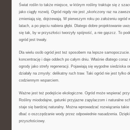
Świat roślin to także miejsce, w którym rośliny traktuje się z sza
jako ciągły rozwój. Ogród nigdy nie jest „skończony raz na zawsze
zmieniają się, dojrzewają. W pierwszym roku po założeniu ogród w
latach, a po pięciu nabiera głębi. Dlatego dobre projektowanie uw
się tak, by w przyszłości tworzyły spójność, a nie gąszcz. To pod
ogród jest trwały.
Dla wielu osób ogród jest też sposobem na lepsze samopoczucie.
koncentrację i daje oddech po całym dniu. Właśnie dlatego coraz c
ogrody jako strefy regeneracji. Pojawiają się wygodne siedziska o
działały na zmysły: delikatny ruch traw. Taki ogród nie jest tylko d
codziennym wsparciem.
Ważne jest też podejście ekologiczne. Ogród może wspierać przyr
Rośliny miododajne, gatunki przyjazne zapylaczom i naturalne sch
staje się bardziej naturalny. Można wprowadzać rozwiązania takie 
dbać o oszczędzanie wody przez odpowiednie nasadzenia. Dzięki
przyszłościowy.