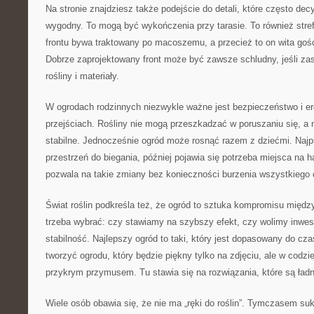
Na stronie znajdziesz także podejście do detali, które często dec
wygodny. To mogą być wykończenia przy tarasie. To również stre
frontu bywa traktowany po macoszemu, a przecież to on wita gośc
Dobrze zaprojektowany front może być zawsze schludny, jeśli zas
rośliny i materiały.
W ogrodach rodzinnych niezwykle ważne jest bezpieczeństwo i e
przejściach. Rośliny nie mogą przeszkadzać w poruszaniu się, a
stabilne. Jednocześnie ogród może rosnąć razem z dziećmi. Najpi
przestrzeń do biegania, później pojawia się potrzeba miejsca na
pozwala na takie zmiany bez konieczności burzenia wszystkiego
Świat roślin podkreśla też, że ogród to sztuka kompromisu mię
trzeba wybrać: czy stawiamy na szybszy efekt, czy wolimy inwe
stabilność. Najlepszy ogród to taki, który jest dopasowany do cz
tworzyć ogrodu, który będzie piękny tylko na zdjęciu, ale w codzi
przykrym przymusem. Tu stawia się na rozwiązania, które są ładn
Wiele osób obawia się, że nie ma „ręki do roślin”. Tymczasem su