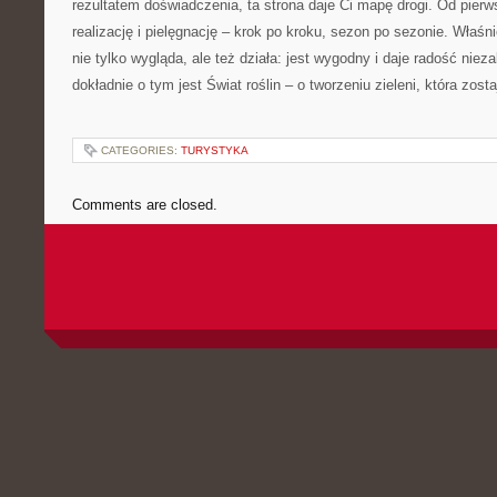
rezultatem doświadczenia, ta strona daje Ci mapę drogi. Od pierwsz
realizację i pielęgnację – krok po kroku, sezon po sezonie. Właśni
nie tylko wygląda, ale też działa: jest wygodny i daje radość nieza
dokładnie o tym jest Świat roślin – o tworzeniu zieleni, która zost
CATEGORIES:
TURYSTYKA
Comments are closed.