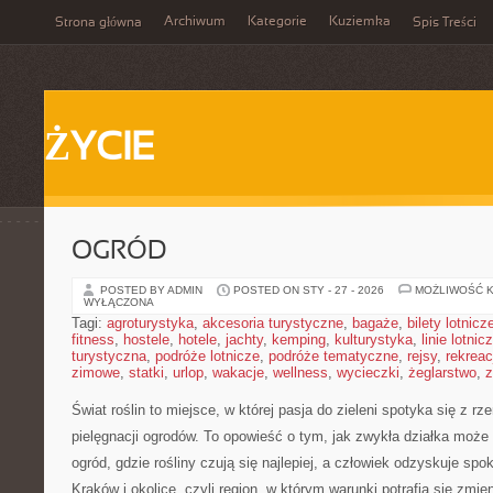
Archiwum
Kategorie
Kuziemka
Strona główna
Spis Treści
ŻYCIE
OGRÓD
POSTED BY ADMIN
POSTED ON STY - 27 - 2026
MOŻLIWOŚĆ 
WYŁĄCZONA
Tagi:
agroturystyka
,
akcesoria turystyczne
,
bagaże
,
bilety lotnicz
fitness
,
hostele
,
hotele
,
jachty
,
kemping
,
kulturystyka
,
linie lotnic
turystyczna
,
podróże lotnicze
,
podróże tematyczne
,
rejsy
,
rekreac
zimowe
,
statki
,
urlop
,
wakacje
,
wellness
,
wycieczki
,
żeglarstwo
,
z
Świat roślin to miejsce, w której pasja do zieleni spotyka się z r
pielęgnacji ogrodów. To opowieść o tym, jak zwykła działka może
ogród, gdzie rośliny czują się najlepiej, a człowiek odzyskuje spok
Kraków i okolice, czyli region, w którym warunki potrafią się zmie