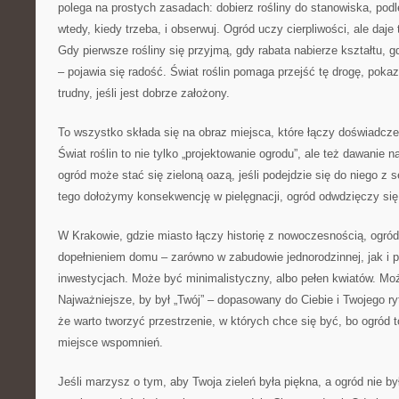
polega na prostych zasadach: dobierz rośliny do stanowiska, podle
wtedy, kiedy trzeba, i obserwuj. Ogród uczy cierpliwości, ale daje
Gdy pierwsze rośliny się przyjmą, gdy rabata nabierze kształtu, g
– pojawia się radość. Świat roślin pomaga przejść tę drogę, poka
trudny, jeśli jest dobrze założony.
To wszystko składa się na obraz miejsca, które łączy doświadczen
Świat roślin to nie tylko „projektowanie ogrodu”, ale też dawanie 
ogród może stać się zieloną oazą, jeśli podejdzie się do niego z 
tego dołożymy konsekwencję w pielęgnacji, ogród odwdzięczy się
W Krakowie, gdzie miasto łączy historię z nowoczesnością, ogr
dopełnieniem domu – zarówno w zabudowie jednorodzinnej, jak i
inwestycjach. Może być minimalistyczny, albo pełen kwiatów. Mo
Najważniejsze, by był „Twój” – dopasowany do Ciebie i Twojego ry
że warto tworzyć przestrzenie, w których chce się być, bo ogród to
miejsce wspomnień.
Jeśli marzysz o tym, aby Twoja zieleń była piękna, a ogród nie by