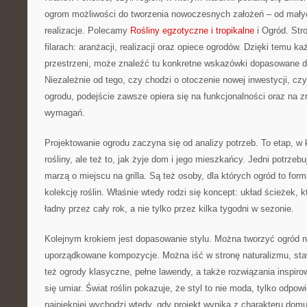
ogrom możliwości do tworzenia nowoczesnych założeń – od mały
realizacje. Polecamy
Rośliny egzotyczne i tropikalne
i Ogród. Stro
filarach: aranżacji, realizacji oraz opiece ogrodów. Dzięki temu ka
przestrzeni, może znaleźć tu konkretne wskazówki dopasowane d
Niezależnie od tego, czy chodzi o otoczenie nowej inwestycji, cz
ogrodu, podejście zawsze opiera się na funkcjonalności oraz na zr
wymagań.
Projektowanie ogrodu zaczyna się od analizy potrzeb. To etap, w k
rośliny, ale też to, jak żyje dom i jego mieszkańcy. Jedni potrzebu
marzą o miejscu na grilla. Są też osoby, dla których ogród to form
kolekcję roślin. Właśnie wtedy rodzi się koncept: układ ścieżek, k
ładny przez cały rok, a nie tylko przez kilka tygodni w sezonie.
Kolejnym krokiem jest dopasowanie stylu. Można tworzyć ogród n
uporządkowane kompozycje. Można iść w stronę naturalizmu, sta
też ogrody klasyczne, pełne lawendy, a także rozwiązania inspiro
się umiar. Świat roślin pokazuje, że styl to nie moda, tylko odpow
najpiękniej wychodzi wtedy, gdy projekt wynika z charakteru domu