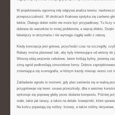
W projektowaniu ogromną rolę odgrywa analiza terenu: nasłoneczni
przepuszczalność. W okolicach Krakowa spotyka się zarówno gleby
lekkie. Dlatego dobór roślin nie może być przypadkowy. Tu liczy s
dobrana do warunków to mniej problemów, a więcej efektu. Dzięki 
łatwiejszy w utrzymaniu i nie wymaga ciągłej walki z naturą.
Kiedy koncepcja jest gotowa, przychodzi czas na szczegóły, czyli
Rabaty można planować tak, aby były interesujące od wiosny do j
Wiosną robią wrażenie cebulowe, latem królują byliny, jesienią za
zimą ogród podkreślają zimozielone formy. Dobrze zaprojektowana
zmieniająca się scenografia, w którym każdy miesiąc wnosi coś 
Zakładanie ogrodu to moment, gdy plan zamienia się w realną prz
przygotowuje się teren: usuwa przeszkody, dba o warstwy konstruk
wykonuje się poprawę gleby przez dodanie kompostu. Później pr
stałe, takie jak tarasy, a także na detale: krawężniki, które sprawi
Na końcu pojawiają się rośliny: krzewy, a także rośliny okrywowe