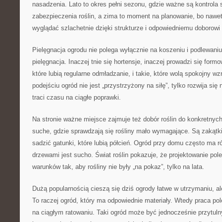
nasadzenia. Lato to okres pełni sezonu, gdzie ważne są kontrola
zabezpieczenia roślin, a zima to moment na planowanie, bo nawe
wyglądać szlachetnie dzięki strukturze i odpowiedniemu doborowi r
Pielęgnacja ogrodu nie polega wyłącznie na koszeniu i podlewani
pielęgnacja. Inaczej tnie się hortensje, inaczej prowadzi się form
które lubią regularne odmładzanie, i takie, które wolą spokojny wz
podejściu ogród nie jest „przystrzyżony na siłę”, tylko rozwija się n
traci czasu na ciągłe poprawki.
Na stronie ważne miejsce zajmuje też dobór roślin do konkretny
suche, gdzie sprawdzają się rośliny mało wymagające. Są zakątki 
sadzić gatunki, które lubią półcień. Ogród przy domu często ma r
drzewami jest sucho. Świat roślin pokazuje, że projektowanie po
warunków tak, aby rośliny nie były „na pokaz”, tylko na lata.
Dużą popularnością cieszą się dziś ogrody łatwe w utrzymaniu, al
To raczej ogród, który ma odpowiednie materiały. Wtedy praca pole
na ciągłym ratowaniu. Taki ogród może być jednocześnie przytulny,