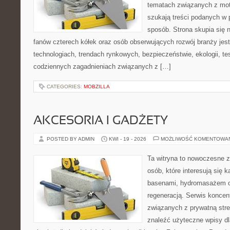
tematach związanych z mot
szukają treści podanych w 
sposób. Strona skupia się 
fanów czterech kółek oraz osób obserwujących rozwój branży jes
technologiach, trendach rynkowych, bezpieczeństwie, ekologii, t
codziennych zagadnieniach związanych z […]
CATEGORIES:
MOBZILLA
AKCESORIA I GADŻETY
POSTED BY ADMIN
KWI - 19 - 2026
MOŻLIWOŚĆ KOMENTOWA
Ta witryna to nowoczesne z
osób, które interesują się k
basenami, hydromasażem o
regeneracją. Serwis koncen
związanych z prywatną stre
znaleźć użyteczne wpisy dl