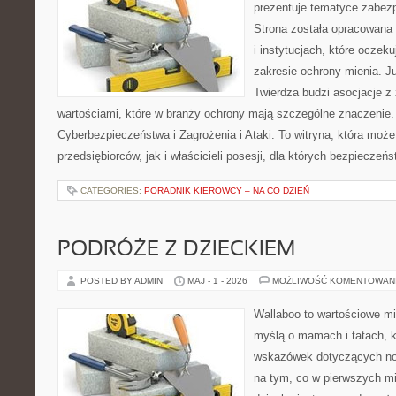
prezentuje tematyce zabez
Strona została opracowana 
i instytucjach, które oczek
zakresie ochrony mienia. 
Twierdza budzi asocjacje z 
wartościami, które w branży ochrony mają szczególne znaczenie
Cyberbezpieczeństwa i Zagrożenia i Ataki. To witryna, która moż
przedsiębiorców, jak i właścicieli posesji, dla których bezpieczeń
CATEGORIES:
PORADNIK KIEROWCY – NA CO DZIEŃ
PODRÓŻE Z DZIECKIEM
POSTED BY ADMIN
MAJ - 1 - 2026
MOŻLIWOŚĆ KOMENTOWAN
Wallaboo to wartościowe mi
myślą o mamach i tatach, 
wskazówek dotyczących now
na tym, co w pierwszych mi