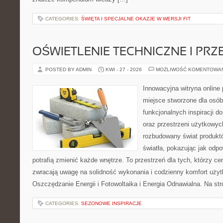
CATEGORIES:
ŚWIĘTA I SPECJALNE OKAZJE W WERSJI FIT
OŚWIETLENIE TECHNICZNE I PR
POSTED BY ADMIN
KWI - 27 - 2026
MOŻLIWOŚĆ KOMENTOWA
Innowacyjna witryna online 
miejsce stworzone dla osób
funkcjonalnych inspiracji d
oraz przestrzeni użytkowyc
rozbudowany świat produkt
światła, pokazując jak odp
potrafią zmienić każde wnętrze. To przestrzeń dla tych, którzy ce
zwracają uwagę na solidność wykonania i codzienny komfort użyt
Oszczędzanie Energii i Fotowoltaika i Energia Odnawialna. Na st
CATEGORIES:
SEZONOWE INSPIRACJE