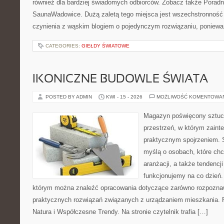
również dla bardziej świadomych odbiorców. Zobacz także Poradn
SaunaWadowice. Dużą zaletą tego miejsca jest wszechstronność 
czynienia z wąskim blogiem o pojedynczym rozwiązaniu, poniewa
CATEGORIES:
GIEŁDY ŚWIATOWE
IKONICZNE BUDOWLE ŚWIATA
POSTED BY ADMIN
KWI - 15 - 2026
MOŻLIWOŚĆ KOMENTOWA
Magazyn poświęcony sztuce
przestrzeń, w którym zaint
praktycznym spojrzeniem. S
myślą o osobach, które ch
aranżacji, a także tendencj
funkcjonujemy na co dzień.
którym można znaleźć opracowania dotyczące zarówno rozpoznawa
praktycznych rozwiązań związanych z urządzaniem mieszkania. P
Natura i Współczesne Trendy. Na stronie czytelnik trafia […]