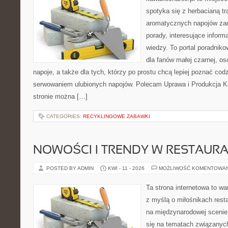
spotyka się z herbacianą tr
aromatycznych napojów zam
porady, interesujące inform
wiedzy. To portal poradniko
dla fanów małej czarnej, o
napoje, a także dla tych, którzy po prostu chcą lepiej poznać cod
serwowaniem ulubionych napojów. Polecam Uprawa i Produkcja 
stronie można […]
CATEGORIES:
RECYKLINGOWE ZABAWKI
NOWOŚCI I TRENDY W RESTAUR
POSTED BY ADMIN
KWI - 11 - 2026
MOŻLIWOŚĆ KOMENTOWA
Ta strona internetowa to w
z myślą o miłośnikach resta
na międzynarodowej scenie 
się na tematach związanych