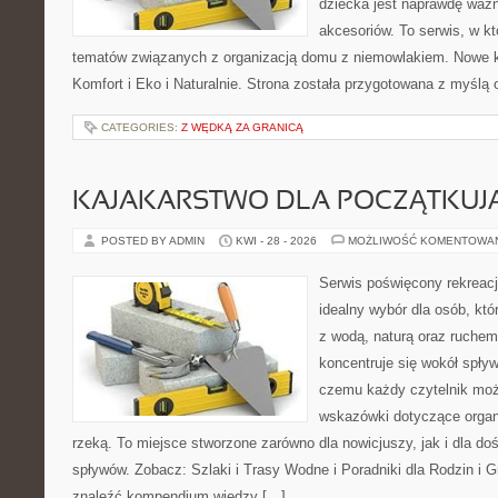
dziecka jest naprawdę wa
akcesoriów. To serwis, w k
tematów związanych z organizacją domu z niemowlakiem. Nowe kat
Komfort i Eko i Naturalnie. Strona została przygotowana z myślą 
CATEGORIES:
Z WĘDKĄ ZA GRANICĄ
KAJAKARSTWO DLA POCZĄTKUJ
POSTED BY ADMIN
KWI - 28 - 2026
MOŻLIWOŚĆ KOMENTOWA
Serwis poświęcony rekreacj
idealny wybór dla osób, któ
z wodą, naturą oraz ruchem
koncentruje się wokół spły
czemu każdy czytelnik moż
wskazówki dotyczące organ
rzeką. To miejsce stworzone zarówno dla nowicjuszy, jak i dla 
spływów. Zobacz: Szlaki i Trasy Wodne i Poradniki dla Rodzin i 
znaleźć kompendium wiedzy […]