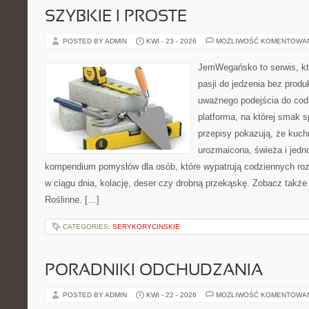
SZYBKIE I PROSTE
POSTED BY ADMIN
KWI - 23 - 2026
MOŻLIWOŚĆ KOMENTOWA
JemWegańsko to serwis, kt
pasji do jedzenia bez prod
uważnego podejścia do cod
platforma, na której smak s
przepisy pokazują, że kuc
urozmaicona, świeża i jedn
kompendium pomysłów dla osób, które wypatrują codziennych roz
w ciągu dnia, kolację, deser czy drobną przekąskę. Zobacz także 
Roślinne. […]
CATEGORIES:
SERYKORYCINSKIE
PORADNIKI ODCHUDZANIA
POSTED BY ADMIN
KWI - 22 - 2026
MOŻLIWOŚĆ KOMENTOWA