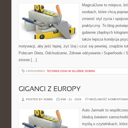
MagicalJune to miejsce, kt
osobach, które chcą popra
zmienić styl życia i spojrz
praktyczny. To blog poświę
gubienie zbędnych kilogram
także lepsza kondycja psyc
motywacji, aby jeść lepiej, żyć lżej i czuć się pewniej, znajdzie tu
Polecam Dieta, Odchudzanie, Zdrowe odżywianie i Superfoods i 
stronie […]
CATEGORIES:
TECHNOLOGIA W SŁUŻBIE DOBRA
GIGANCI Z EUROPY
POSTED BY ADMIN
KWI - 21 - 2026
MOŻLIWOŚĆ KOMENTOWA
Auto Jarmark to współczesn
śledzą światem samochodów
myślą o czytelnikach, któr