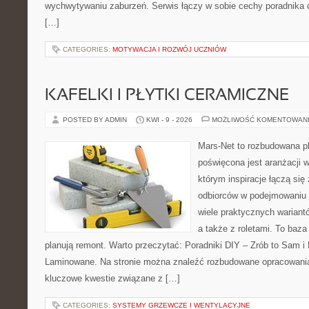
wychwytywaniu zaburzeń. Serwis łączy w sobie cechy poradnika o
[…]
CATEGORIES:
MOTYWACJA I ROZWÓJ UCZNIÓW
KAFELKI I PŁYTKI CERAMICZNE
POSTED BY ADMIN
KWI - 9 - 2026
MOŻLIWOŚĆ KOMENTOWAN
Mars-Net to rozbudowana pl
poświęcona jest aranżacji w
którym inspiracje łączą się
odbiorców w podejmowaniu t
wiele praktycznych warian
a także z roletami. To baza
planują remont. Warto przeczytać: Poradniki DIY – Zrób to Sam i 
Laminowane. Na stronie można znaleźć rozbudowane opracowania,
kluczowe kwestie związane z […]
CATEGORIES:
SYSTEMY GRZEWCZE I WENTYLACYJNE