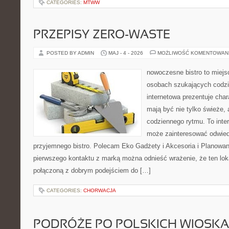
CATEGORIES:
MTWW
PRZEPISY ZERO-WASTE
POSTED BY ADMIN
MAJ - 4 - 2026
MOŻLIWOŚĆ KOMENTOWAN
nowoczesne bistro to miejs
osobach szukających codzi
internetowa prezentuje char
mają być nie tylko świeże,
codziennego rytmu. To inte
może zainteresować odwie
przyjemnego bistro. Polecam Eko Gadżety i Akcesoria i Planowan
pierwszego kontaktu z marką można odnieść wrażenie, że ten loka
połączoną z dobrym podejściem do […]
CATEGORIES:
CHORWACJA
PODRÓŻE PO POLSKICH WIOSK