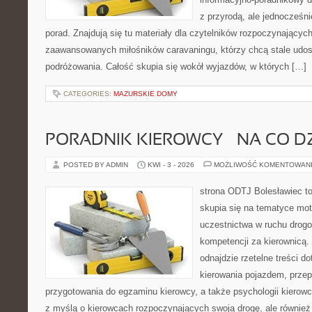
z przyrodą, ale jednocześn
porad. Znajdują się tu materiały dla czytelników rozpoczynającyc
zaawansowanych miłośników caravaningu, którzy chcą stale udos
podróżowania. Całość skupia się wokół wyjazdów, w których […]
CATEGORIES:
MAZURSKIE DOMY
PORADNIK KIEROWCY – NA CO D
POSTED BY ADMIN
KWI - 3 - 2026
MOŻLIWOŚĆ KOMENTOWAN
strona ODTJ Bolesławiec to
skupia się na tematyce mot
uczestnictwa w ruchu drogo
kompetencji za kierownicą. 
odnajdzie rzetelne treści 
kierowania pojazdem, prze
przygotowania do egzaminu kierowcy, a także psychologii kierowc
z myślą o kierowcach rozpoczynających swoją drogę, ale również