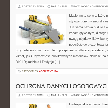
POSTED BY ADMIN
MAJ - 3 - 2026
MOŻLIWOŚĆ KOMENTOWAN
Madlennn to serwis, które 
stylowy punkt w sieci dla o
Już sama nazwa buduje sko
zapamiętywalnym, dlatego 
uwagę użytkowników, którzy
podejście do prezentowania 
przypadkowy zbiór treści, lecz przyjemna w odbiorze przestrzeń,
klimat, jak i użyteczność publikowanych materiałów. Nowości na st
DIY i Rękodzieło i Tradycje […]
CATEGORIES:
ARCHITEKTURA
OCHRONA DANYCH OSOBOWYC
POSTED BY ADMIN
MAJ - 2 - 2026
MOŻLIWOŚĆ KOMENTOWAN
Profesjonalna ochrona Twier