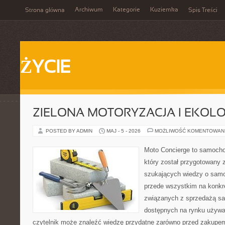
Archiwum
Kategorie
Kuziemka
Strona główna
Spis Treści
ŻYCIE
ZIELONA MOTORYZACJA I EKOLO
POSTED BY ADMIN
MAJ - 5 - 2026
MOŻLIWOŚĆ KOMENTOWAN
Moto Concierge to samocho
który został przygotowany 
szukających wiedzy o samo
przede wszystkim na konk
związanych z sprzedażą s
dostępnych na rynku używa
czytelnik może znaleźć wiedzę przydatne zarówno przed zakupem 