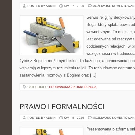
POSTED BY ADMIN
KWI - 7 - 2026
MOŻLIWOŚĆ KOMENTOWAN
Serwis religijny dedykowan
Boga, który splata powsze
wewnętrznym. To miejsce, 
jest oderwana od rzeczywist
codziennych relacjach, w 
wdzięczności i w trudności
życie z Bogiem może być bliskie dla każdego, a opracowania pub
wspierają w lepszym rozumieniu religii. To rozbudowane centrum w
zastanowienia, rozmowy z Bogiem oraz […]
CATEGORIES:
PORÓWNANIA Z KONKURENCJĄ
PRAWO I FORMALNOŚCI
POSTED BY ADMIN
KWI - 5 - 2026
MOŻLIWOŚĆ KOMENTOWAN
Prezentowana platforma onl