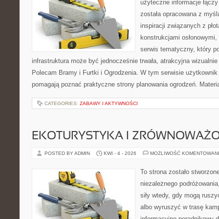
użyteczne informacje łączy
została opracowana z myśl
inspiracji związanych z pło
konstrukcjami osłonowymi, 
serwis tematyczny, który 
infrastruktura może być jednocześnie trwała, atrakcyjna wizualni
Polecam Bramy i Furtki i Ogrodzenia. W tym serwisie użytkownik o
pomagają poznać praktyczne strony planowania ogrodzeń. Materi
CATEGORIES:
ZABAWY I AKTYWNOŚCI
EKOTURYSTYKA I ZRÓWNOWAŻ
POSTED BY ADMIN
KWI - 4 - 2026
MOŻLIWOŚĆ KOMENTOWAN
To strona zostało stworzon
niezależnego podróżowania, 
siły wtedy, gdy mogą ruszy
albo wyruszyć w trasę kam
informacyjno-poradnikowy dl