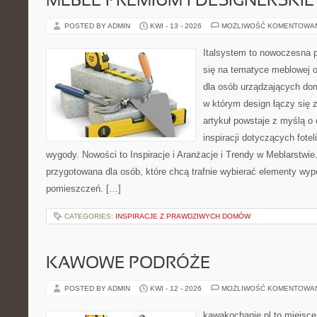
MEBLE PREMIUM I DESIGNERSKIE
POSTED BY ADMIN
KWI - 13 - 2026
MOŻLIWOŚĆ KOMENTOWA
Italsystem to nowoczesna pl
się na tematyce meblowej 
dla osób urządzających dom
w którym design łączy się 
artykuł powstaje z myślą o 
inspiracji dotyczących fote
wygody. Nowości to Inspiracje i Aranżacje i Trendy w Meblarstwie
przygotowana dla osób, które chcą trafnie wybierać elementy wy
pomieszczeń. […]
CATEGORIES:
INSPIRACJE Z PRAWDZIWYCH DOMÓW
KAWOWE PODRÓŻE
POSTED BY ADMIN
KWI - 12 - 2026
MOŻLIWOŚĆ KOMENTOWA
kawakochanie.pl to miejsce