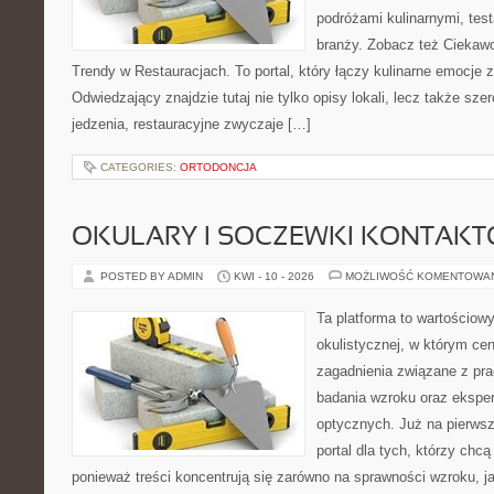
podróżami kulinarnymi, tes
branży. Zobacz też Ciekawos
Trendy w Restauracjach. To portal, który łączy kulinarne emocje 
Odwiedzający znajdzie tutaj nie tylko opisy lokali, lecz także szer
jedzenia, restauracyjne zwyczaje […]
CATEGORIES:
ORTODONCJA
OKULARY I SOCZEWKI KONTAK
POSTED BY ADMIN
KWI - 10 - 2026
MOŻLIWOŚĆ KOMENTOWA
Ta platforma to wartościow
okulistycznej, w którym cen
zagadnienia związane z prac
badania wzroku oraz eksper
optycznych. Już na pierwszy
portal dla tych, którzy chcą
ponieważ treści koncentrują się zarówno na sprawności wzroku, 