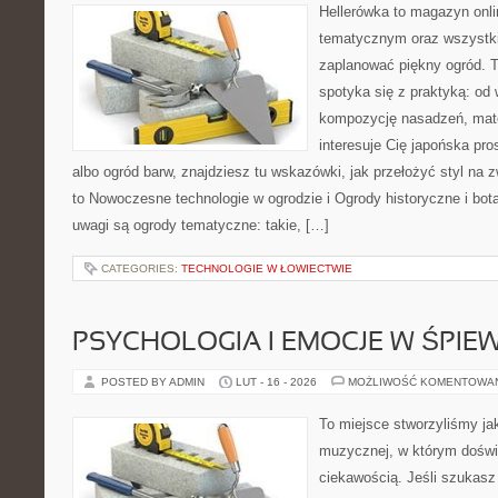
Hellerówka to magazyn onl
tematycznym oraz wszystk
zaplanować piękny ogród. 
spotyka się z praktyką: od
kompozycję nasadzeń, materi
interesuje Cię japońska pro
albo ogród barw, znajdziesz tu wskazówki, jak przełożyć styl na 
to Nowoczesne technologie w ogrodzie i Ogrody historyczne i bo
uwagi są ogrody tematyczne: takie, […]
CATEGORIES:
TECHNOLOGIE W ŁOWIECTWIE
PSYCHOLOGIA I EMOCJE W ŚPIEW
POSTED BY ADMIN
LUT - 16 - 2026
MOŻLIWOŚĆ KOMENTOWA
To miejsce stworzyliśmy ja
muzycznej, w którym doświ
ciekawością. Jeśli szukas