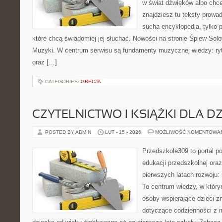
w świat dźwięków albo chc
znajdziesz tu teksty prowad
sucha encyklopedia, tylko 
które chcą świadomiej jej słuchać. Nowości na stronie Śpiew Solo
Muzyki. W centrum serwisu są fundamenty muzycznej wiedzy: ryt
oraz […]
CATEGORIES:
GRECJA
CZYTELNICTWO I KSIĄŻKI DLA DZ
POSTED BY ADMIN
LUT - 15 - 2026
MOŻLIWOŚĆ KOMENTOWA
Przedszkole309 to portal p
edukacji przedszkolnej ora
pierwszych latach rozwoju
To centrum wiedzy, w który
osoby wspierające dzieci z
dotyczące codzienności z 