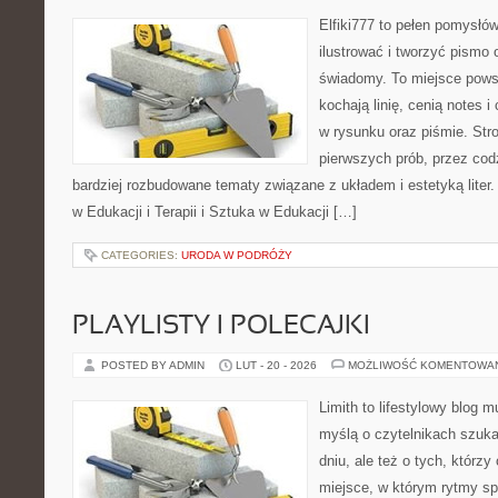
Elfiki777 to pełen pomysłów
ilustrować i tworzyć pismo
świadomy. To miejsce powst
kochają linię, cenią notes 
w rysunku oraz piśmie. Str
pierwszych prób, przez cod
bardziej rozbudowane tematy związane z układem i estetyką liter.
w Edukacji i Terapii i Sztuka w Edukacji […]
CATEGORIES:
URODA W PODRÓŻY
PLAYLISTY I POLECAJKI
POSTED BY ADMIN
LUT - 20 - 2026
MOŻLIWOŚĆ KOMENTOWA
Limith to lifestylowy blog 
myślą o czytelnikach szuka
dniu, ale też o tych, którz
miejsce, w którym rytmy sp