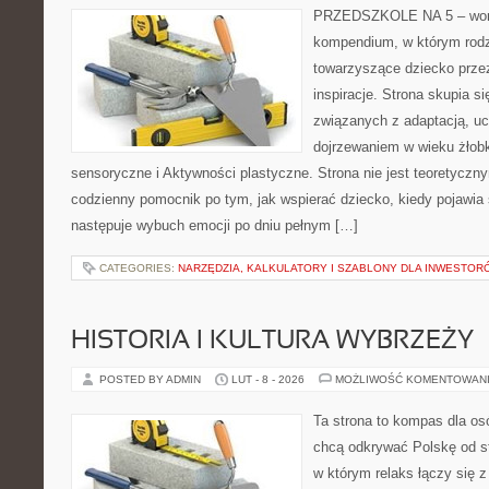
PRZEDSZKOLE NA 5 – worta
kompendium, w którym rodz
towarzyszące dziecko prze
inspiracje. Strona skupia s
związanych z adaptacją, uc
dojrzewaniem w wieku żło
sensoryczne i Aktywności plastyczne. Strona nie jest teoretyczn
codzienny pomocnik po tym, jak wspierać dziecko, kiedy pojawia 
następuje wybuch emocji po dniu pełnym […]
CATEGORIES:
NARZĘDZIA, KALKULATORY I SZABLONY DLA INWESTOR
HISTORIA I KULTURA WYBRZEŻY
POSTED BY ADMIN
LUT - 8 - 2026
MOŻLIWOŚĆ KOMENTOWAN
Ta strona to kompas dla osó
chcą odkrywać Polskę od st
w którym relaks łączy się