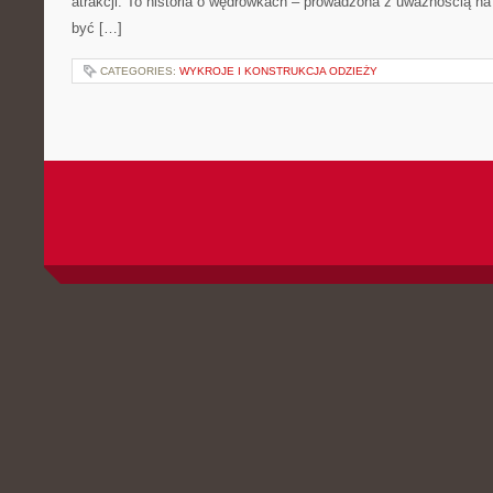
atrakcji. To historia o wędrówkach – prowadzona z uważnością na 
być […]
CATEGORIES:
WYKROJE I KONSTRUKCJA ODZIEŻY