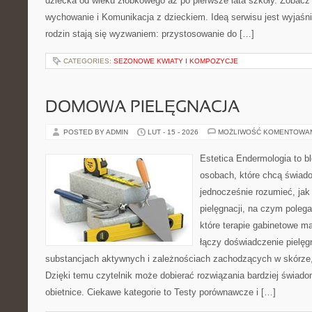
dziecka od wieku żłobkowego aż po pierwsze lata szkoły. Zobacz 
wychowanie i Komunikacja z dzieckiem. Ideą serwisu jest wyjaśnia
rodzin stają się wyzwaniem: przystosowanie do […]
CATEGORIES:
SEZONOWE KWIATY I KOMPOZYCJE
DOMOWA PIELĘGNACJA
POSTED BY ADMIN
LUT - 15 - 2026
MOŻLIWOŚĆ KOMENTOWA
Estetica Endermologia to b
osobach, które chcą świado
jednocześnie rozumieć, jak 
pielęgnacji, na czym poleg
które terapie gabinetowe m
łączy doświadczenie pielęg
substancjach aktywnych i zależnościach zachodzących w skórze,
Dzięki temu czytelnik może dobierać rozwiązania bardziej świado
obietnice. Ciekawe kategorie to Testy porównawcze i […]