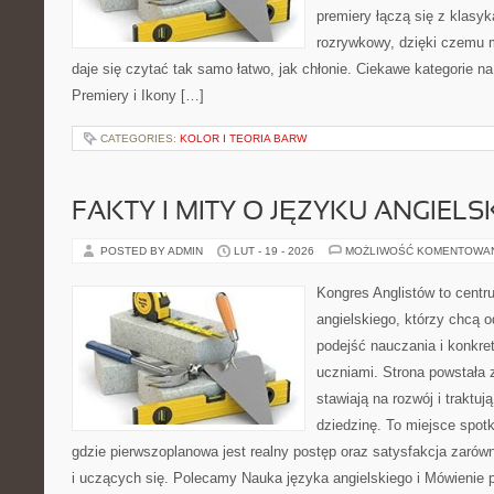
premiery łączą się z klasy
rozrywkowy, dzięki czemu mu
daje się czytać tak samo łatwo, jak chłonie. Ciekawe kategorie na
Premiery i Ikony […]
CATEGORIES:
KOLOR I TEORIA BARW
FAKTY I MITY O JĘZYKU ANGIELS
POSTED BY ADMIN
LUT - 19 - 2026
MOŻLIWOŚĆ KOMENTOWA
Kongres Anglistów to centr
angielskiego, którzy chcą
podejść nauczania i konkre
uczniami. Strona powstała 
stawiają na rozwój i traktu
dziedzinę. To miejsce spotk
gdzie pierwszoplanowa jest realny postęp oraz satysfakcja zarów
i uczących się. Polecamy Nauka języka angielskiego i Mówienie p