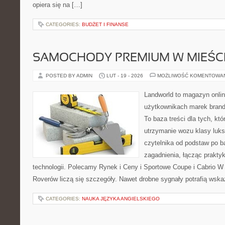
opiera się na […]
CATEGORIES:
BUDŻET I FINANSE
SAMOCHODY PREMIUM W MIEŚC
POSTED BY ADMIN
LUT - 19 - 2026
MOŻLIWOŚĆ KOMENTOWA
Landworld to magazyn onli
użytkownikach marek brand
To baza treści dla tych, kt
utrzymanie wozu klasy luks
czytelnika od podstaw po b
zagadnienia, łącząc prakty
technologii. Polecamy Rynek i Ceny i Sportowe Coupe i Cabrio W
Roverów liczą się szczegóły. Nawet drobne sygnały potrafią wsk
CATEGORIES:
NAUKA JĘZYKA ANGIELSKIEGO