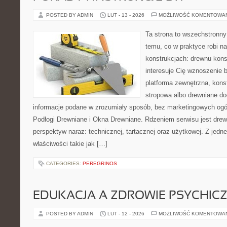
POSTED BY ADMIN
LUT - 13 - 2026
MOŻLIWOŚĆ KOMENTOWA
Ta strona to wszechstronn
temu, co w praktyce robi n
konstrukcjach: drewnu kons
interesuje Cię wznoszenie 
platforma zewnętrzna, kons
stropowa albo drewniane dod
informacje podane w zrozumiały sposób, bez marketingowych ogó
Podłogi Drewniane i Okna Drewniane. Rdzeniem serwisu jest drew
perspektyw naraz: technicznej, tartacznej oraz użytkowej. Z jed
właściwości takie jak […]
CATEGORIES:
PEREGRINOS
EDUKACJA A ZDROWIE PSYCHIC
POSTED BY ADMIN
LUT - 12 - 2026
MOŻLIWOŚĆ KOMENTOWA