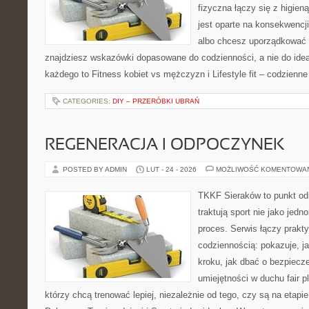
fizyczna łączy się z higien
jest oparte na konsekwencj
albo chcesz uporządkować s
znajdziesz wskazówki dopasowane do codzienności, a nie do ideał
każdego to Fitness kobiet vs mężczyzn i Lifestyle fit – codzienne
CATEGORIES:
DIY – PRZERÓBKI UBRAŃ
REGENERACJA I ODPOCZYNEK
POSTED BY ADMIN
LUT - 24 - 2026
MOŻLIWOŚĆ KOMENTOWA
TKKF Sieraków to punkt odn
traktują sport nie jako jedn
proces. Serwis łączy prakt
codziennością: pokazuje, j
kroku, jak dbać o bezpiecze
umiejętności w duchu fair pl
którzy chcą trenować lepiej, niezależnie od tego, czy są na etapi