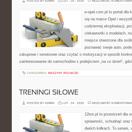
POSTED BY ADMIN
LUT - 24 - 2026
MOŻLIWOŚĆ KOMENTOWA
e-opel.com.pl to portal dla 
się na marce Opel i wszyst
codziennej eksploatacji, pr
ciekawostki o modelach, ro
miejsce stworzone dla osób
poznawać swoje auto, pode
zakupowe i serwisowe oraz czytać o motoryzacji w sposób konkre
zainteresowanie do samochodów z podejściem „na co dzień”, gdzie 
CATEGORIES:
MASZYNY ROLNICZE
TRENINGI SIŁOWE
POSTED BY ADMIN
LUT - 24 - 2026
MOŻLIWOŚĆ KOMENTOWA
12ton.pl to przestrzeń dla 
sprawność, schudnąć oraz w
dwóch kółkach. To serwis,