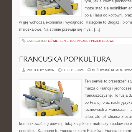
tym, jak surowce pochodzen
może stać się nośnikiem en
pola i lasu do kotłowni, or
w grę wchodzą ekonomia i wydajność. Kategorie to Biogaz i bioma
małoskalowe. Na stronie przewija się myśl, […]
CATEGORIES:
OŚWIETLENIE TECHNICZNE I PRZEMYSŁOWE
FRANCUSKA POPKULTURA
POSTED BY ADMIN
LUT - 11 - 2026
MOŻLIWOŚĆ KOMENTOWA
Ten serwis to przestrzeń st
marzą o Francji i jednocześ
francuszczyznę. To fuzja 
po Francji oraz nauki języka
rozmowach z Francuzami. 
urlop, ale też chcesz zroz
komunikować się pewniej, tutaj znajdziesz materiały zbudowane
podejściu. Kategorie to Francja oczami Polaków i Francja oczami