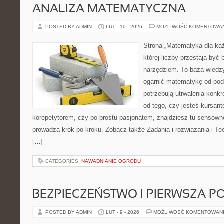
ANALIZA MATEMATYCZNA
POSTED BY ADMIN
LUT - 10 - 2026
MOŻLIWOŚĆ KOMENTOWA
Strona „Matematyka dla każ
której liczby przestają być b
narzędziem. To baza wiedzy
ogarnić matematykę od pods
potrzebują utrwalenia konk
od tego, czy jesteś kursan
korepetytorem, czy po prostu pasjonatem, znajdziesz tu sensown
prowadzą krok po kroku. Zobacz także Zadania i rozwiązania i Teo
[…]
CATEGORIES:
NAWADNIANIE OGRODU
BEZPIECZEŃSTWO I PIERWSZA 
POSTED BY ADMIN
LUT - 9 - 2026
MOŻLIWOŚĆ KOMENTOWAN