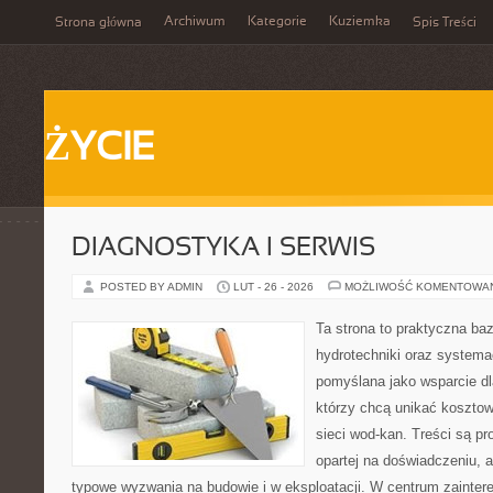
Archiwum
Kategorie
Kuziemka
Strona główna
Spis Treści
ŻYCIE
DIAGNOSTYKA I SERWIS
POSTED BY ADMIN
LUT - 26 - 2026
MOŻLIWOŚĆ KOMENTOWA
Ta strona to praktyczna ba
hydrotechniki oraz systema
pomyślana jako wsparcie d
którzy chcą unikać koszto
sieci wod-kan. Treści są p
opartej na doświadczeniu, a
typowe wyzwania na budowie i w eksploatacji. W centrum zainter