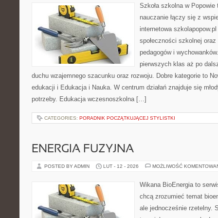
Szkoła szkolna w Popowie t
nauczanie łączy się z wspi
internetowa szkolapopow.pl
społeczności szkolnej oraz
pedagogów i wychowanków. T
pierwszych klas aż po dals
duchu wzajemnego szacunku oraz rozwoju. Dobre kategorie to N
edukacji i Edukacja i Nauka. W centrum działań znajduje się młod
potrzeby. Edukacja wczesnoszkolna […]
CATEGORIES:
PORADNIK POCZĄTKUJĄCEJ STYLISTKI
ENERGIA FUZYJNA
POSTED BY ADMIN
LUT - 12 - 2026
MOŻLIWOŚĆ KOMENTOWA
Wikana BioEnergia to serwi
chcą zrozumieć temat bioen
ale jednocześnie rzetelny. 