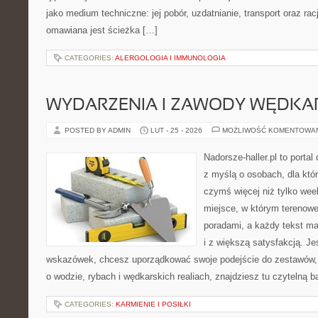
jako medium techniczne: jej pobór, uzdatnianie, transport oraz ra
omawiana jest ścieżka […]
CATEGORIES:
ALERGOLOGIA I IMMUNOLOGIA
WYDARZENIA I ZAWODY WĘDKA
POSTED BY ADMIN
LUT - 25 - 2026
MOŻLIWOŚĆ KOMENTOWA
Nadorsze-haller.pl to portal
z myślą o osobach, dla któ
czymś więcej niż tylko we
miejsce, w którym terenowe
poradami, a każdy tekst ma
i z większą satysfakcją. J
wskazówek, chcesz uporządkować swoje podejście do zestawów, a
o wodzie, rybach i wędkarskich realiach, znajdziesz tu czytelną 
CATEGORIES:
KARMIENIE I POSIŁKI