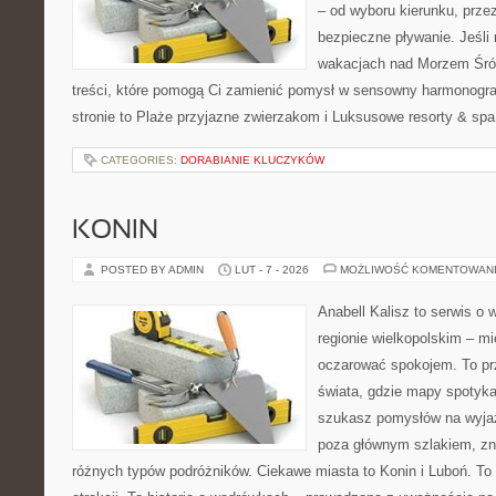
– od wyboru kierunku, prze
bezpieczne pływanie. Jeśli
wakacjach nad Morzem Śró
treści, które pomogą Ci zamienić pomysł w sensowny harmonogr
stronie to Plaże przyjazne zwierzakom i Luksusowe resorty & spa
CATEGORIES:
DORABIANIE KLUCZYKÓW
KONIN
POSTED BY ADMIN
LUT - 7 - 2026
MOŻLIWOŚĆ KOMENTOWAN
Anabell Kalisz to serwis o
regionie wielkopolskim – mie
oczarować spokojem. To pr
świata, gdzie mapy spotykaj
szukasz pomysłów na wyjaz
poza głównym szlakiem, zna
różnych typów podróżników. Ciekawe miasta to Konin i Luboń. To n